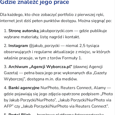
Gdzie znaleźć jego prace
Dla każdego, kto chce zobaczyć portfolio z pierwszej ręki,
internet jest dziś pełen punktów dostępu. Można sięgnąć po:
Stronę autorską
jakubporzycki.com — gdzie publikuje
wybrane materiały, listę nagród i kontakt.
Instagram
@jakub_porzycki — niemal 2,5 tysiąca
obserwujących i regularne aktualizacje z miejsc, w których
właśnie pracuje, w tym z torów Formuły 1.
Archiwum „Agencji Wyborcza.pl”
(dawnej Agencji
Gazeta) — pełna baza jego prac wykonanych dla „Gazety
Wyborczej”, dostępna m.in. dla mediów.
Banki agencyjne
NurPhoto, Reuters Connect, Alamy —
gdzie pojawiają się jego zdjęcia opatrzone podpisem „Photo
by Jakub Porzycki/NurPhoto”, „Jakub Porzycki/NurPhoto via
AFP” czy „Jakub Porzycki/NurPhoto via Reuters Connect”.
Portal Blink
— branżowa platforma fotoreporterska,