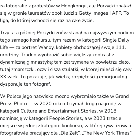
za fotografię z protestów w Hongkongu, ale Porzycki znalazł
się w gronie laureatów obok ludzi z Getty Images i AFP. To
liga, do której wchodzi się raz na całe życie.
Trzy lata później Porzycki znów stanął na najwyższym podium
tego samego konkursu, tym razem w kategorii Single Daily
Life — za portret Wandy, kobiety obchodzącej swoje 111.
urodziny. Trudno wyobrazić sobie większy kontrast z
dynamiczną gimnastyką: tam zatrzymane w powietrzu ciało,
tutaj zmarszczki, oczy i cisza stulatki, w której mieści się cały
XX wiek. To pokazuje, jak wielką rozpiętością emocjonalną
dysponuje ten fotograf.
W Polsce jego nazwisko mocno wybrzmiało także w Grand
Press Photo — w 2020 roku otrzymał drugą nagrodę w
kategorii Culture and Entertainment Stories, w 2018
nominację w kategorii People Stories, a w 2023 trzecie
miejsce w jednej z kategorii konkursu, w której rywalizowali
fotografowie pracujący dla „Die Zeit”, „The New York Times”