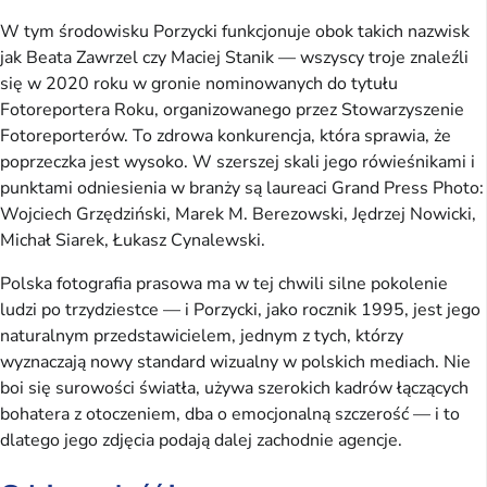
W tym środowisku Porzycki funkcjonuje obok takich nazwisk
jak Beata Zawrzel czy Maciej Stanik — wszyscy troje znaleźli
się w 2020 roku w gronie nominowanych do tytułu
Fotoreportera Roku, organizowanego przez Stowarzyszenie
Fotoreporterów. To zdrowa konkurencja, która sprawia, że
poprzeczka jest wysoko. W szerszej skali jego rówieśnikami i
punktami odniesienia w branży są laureaci Grand Press Photo:
Wojciech Grzędziński, Marek M. Berezowski, Jędrzej Nowicki,
Michał Siarek, Łukasz Cynalewski.
Polska fotografia prasowa ma w tej chwili silne pokolenie
ludzi po trzydziestce — i Porzycki, jako rocznik 1995, jest jego
naturalnym przedstawicielem, jednym z tych, którzy
wyznaczają nowy standard wizualny w polskich mediach. Nie
boi się surowości światła, używa szerokich kadrów łączących
bohatera z otoczeniem, dba o emocjonalną szczerość — i to
dlatego jego zdjęcia podają dalej zachodnie agencje.