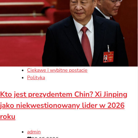
Ciekawe i wybitne postacie
Polityka
Kto jest prezydentem Chin? Xi Jinping
jako niekwestionowany lider w 2026
roku
admin