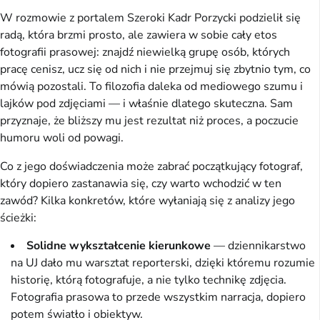
W rozmowie z portalem Szeroki Kadr Porzycki podzielił się
radą, która brzmi prosto, ale zawiera w sobie cały etos
fotografii prasowej: znajdź niewielką grupę osób, których
pracę cenisz, ucz się od nich i nie przejmuj się zbytnio tym, co
mówią pozostali. To filozofia daleka od mediowego szumu i
lajków pod zdjęciami — i właśnie dlatego skuteczna. Sam
przyznaje, że bliższy mu jest rezultat niż proces, a poczucie
humoru woli od powagi.
Co z jego doświadczenia może zabrać początkujący fotograf,
który dopiero zastanawia się, czy warto wchodzić w ten
zawód? Kilka konkretów, które wyłaniają się z analizy jego
ścieżki:
Solidne wykształcenie kierunkowe
— dziennikarstwo
na UJ dało mu warsztat reporterski, dzięki któremu rozumie
historię, którą fotografuje, a nie tylko technikę zdjęcia.
Fotografia prasowa to przede wszystkim narracja, dopiero
potem światło i obiektyw.