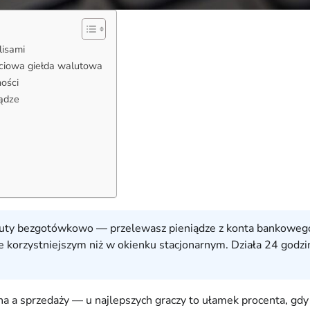
lisami
ciowa giełda walutowa
ności
ądze
luty bezgotówkowo — przelewasz pieniądze z konta bankowego n
 korzystniejszym niż w okienku stacjonarnym. Działa 24 godzin
pna a sprzedaży — u najlepszych graczy to ułamek procenta, gd