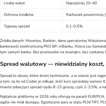
Liczba walut
Najczęściej 20–40
Ochrona środków
Rachunek powierniczy (j
Typowy spread
0,1–0,5%
Źródła danych: Moneteo, Bankier, dane operatorów Walutomat
bankowość elektroniczną PKO BP, mBanku, Aliora czy Santa
tym samym banku. Bez przelewów na zewnątrz, bez czekania, b
Spread walutowy — niewidzialny koszt, 
Spread to słowo, które brzmi technicznie, a w istocie jest na
a tym, za ile od Ciebie je odkupi. Jeśli kurs sprzedaży wynosi
miasta zobaczysz spread rzędu 8–15 groszy, czyli 2–3,5%, a na
Najtańsze platformy w 2026 roku oferują na parach EUR/PLN, 
ogóle nie miał dostępu. Egzotyczne pary w stylu PLN/TRY, PLN