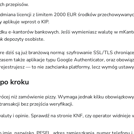
h przepisów.
dmiana licencji z limitem 2000 EUR środków przechowywanych 
y aplikuje wprost o KIP.
dku e-kantorów bankowych. Jeśli wymieniasz walutę w mKantor
ak depozyty osobiste.
re dziś są już branżową normą: szyfrowanie SSL/TLS chroniąc
zasem także aplikacje typu Google Authenticator, oraz obowi
rejestrujesz — to nie zachcianka platformy, lecz wymóg ustawy 
 po kroku
rócej niż zamówienie pizzy. Wymaga jednak kilku obowiązkowy
ansakcji bez przejścia weryfikacji.
ty i opinie. Sprawdź na stronie KNF, czy operator widnieje w r
o imię, nazwisko, PESEL, adres zamieszkania, numer telefonu i