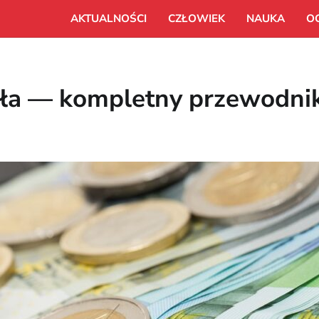
AKTUALNOŚCI
CZŁOWIEK
NAUKA
O
iała — kompletny przewodni