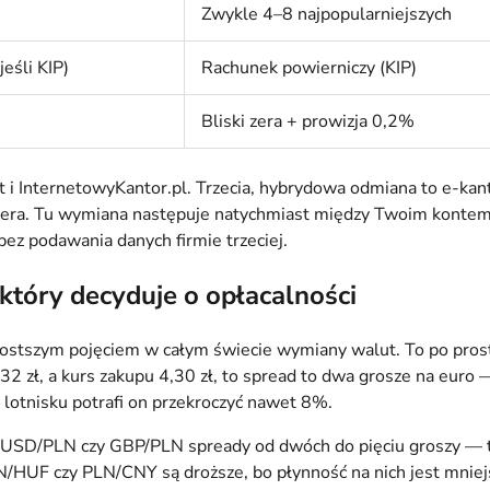
Zwykle 4–8 najpopularniejszych
eśli KIP)
Rachunek powierniczy (KIP)
Bliski zera + prowizja 0,2%
 i InternetowyKantor.pl. Trzecia, hybrydowa odmiana to e-k
ndera. Tu wymiana następuje natychmiast między Twoim kon
ez podawania danych firmie trzeciej.
który decyduje o opłacalności
jprostszym pojęciem w całym świecie wymiany walut. To po prost
 4,32 zł, a kurs zakupu 4,30 zł, to spread to dwa grosze na eu
 lotnisku potrafi on przekroczyć nawet 8%.
USD/PLN czy GBP/PLN spready od dwóch do pięciu groszy — to 
/HUF czy PLN/CNY są droższe, bo płynność na nich jest mniejs