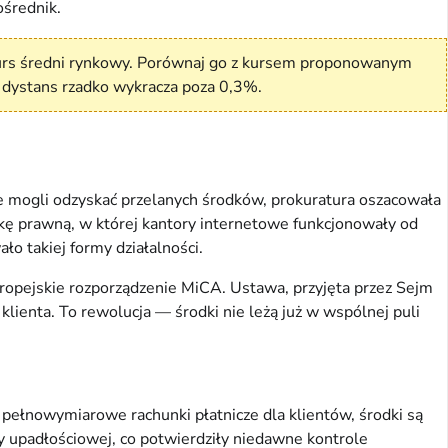
średnik.
kurs średni rynkowy. Porównaj go z kursem proponowanym
n dystans rzadko wykracza poza 0,3%.
nie mogli odzyskać przelanych środków, prokuratura oszacowała
ukę prawną, w której kantory internetowe funkcjonowały od
o takiej formy działalności.
ropejskie rozporządzenie MiCA. Ustawa, przyjęta przez Sejm
ienta. To rewolucja — środki nie leżą już w wspólnej puli
pełnowymiarowe rachunki płatnicze dla klientów, środki są
y upadłościowej, co potwierdziły niedawne kontrole