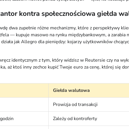
antor kontra społecznościowa giełda w
wdę dwa zupełnie różne mechanizmy, które z perspektywy klien
ortfela — kupuje masowo na rynku międzybankowym, a zarabia n
iała jak Allegro dla pieniędzy: kojarzy użytkowników chcących 
ęcz identycznym z tym, który widzisz w Reutersie czy na wykr
a, aż ktoś inny zechce kupić Twoje euro za cenę, której się d
Giełda walutowa
Prowizja od transakcji
 godzin
Zależy od kontroferty