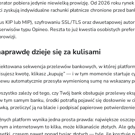
perator pobiera jedynie niewielką prowizję. Od 2026 roku ryne
i zyskują indywidualne rachunki płatnicze chronione przed ba
tatus KIP lub MIP), szyfrowaniu SSL/TLS oraz dwuetapowej auto
serwisów typu Opineo. Reszta to już kwestia osobistych prefere
rowizji.
prawdę dzieje się za kulisami
jektowana sekwencja przelewów bankowych, w której platforma
pisujesz kwotę, klikasz „kupuję” — i w tym momencie startuje 
lewu automatycznie przesyła wymienioną sumę na wskazany pr
wszystko zależy od tego, czy Twój bank obsługuje przelewy e
nta w tym samym banku, środki potrafią pojawić się dosłownie w
wką, przeliczyć ją na blacie i podpisać papierowe potwierdzenie
óżnych platform wynika jedna prosta prawda: największe oszczęd
nym a internetowym to kilka, może kilkanaście złotych. Ale g
etki, czasem nawet ponad tysiąc złotych — tyle, ile kosztuje