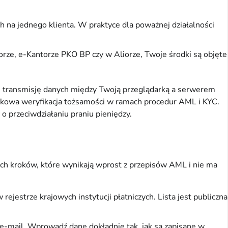
na jednego klienta. W praktyce dla poważnej działalności
ze, e-Kantorze PKO BP czy w Aliorze, Twoje środki są objęte
e transmisję danych między Twoją przeglądarką a serwerem
ązkowa weryfikacja tożsamości w ramach procedur AML i KYC.
o przeciwdziałaniu praniu pieniędzy.
ch kroków, które wynikają wprost z przepisów AML i nie ma
ejestrze krajowych instytucji płatniczych. Lista jest publiczna
 e-mail. Wprowadź dane dokładnie tak, jak są zapisane w