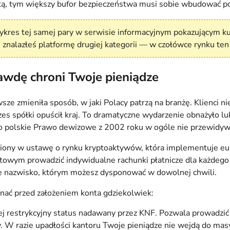
tą, tym większy bufor bezpieczeństwa musi sobie wbudować po
wykres tej samej pary w serwisie informacyjnym pokazującym 
e znalazłeś platformę drugiej kategorii — w czołówce rynku te
awdę chroni Twoje pieniądze
wsze zmieniła sposób, w jaki Polacy patrzą na branżę. Klienci 
zes spółki opuścił kraj. To dramatyczne wydarzenie obnażyło l
o polskie Prawo dewizowe z 2002 roku w ogóle nie przewidywał
eciony w ustawę o rynku kryptoaktywów, która implementuje eu
wym prowadzić indywidualne rachunki płatnicze dla każdego kl
e nazwisko, którym możesz dysponować w dowolnej chwili.
znać przed założeniem konta gdziekolwiek:
j restrykcyjny status nadawany przez KNF. Pozwala prowadzić 
. W razie upadłości kantoru Twoje pieniądze nie wejdą do mas