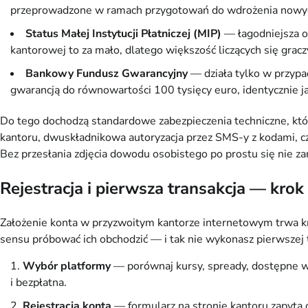
przeprowadzone w ramach przygotowań do wdrożenia nowyc
Status Małej Instytucji Płatniczej (MIP)
— łagodniejsza o
kantorowej to za mało, dlatego większość liczących się gracz
Bankowy Fundusz Gwarancyjny
— działa tylko w przypa
gwarancją do równowartości 100 tysięcy euro, identycznie j
Do tego dochodzą standardowe zabezpieczenia techniczne, któ
kantoru, dwuskładnikowa autoryzacja przez SMS-y z kodami, c
Bez przesłania zdjęcia dowodu osobistego po prostu się nie za
Rejestracja i pierwsza transakcja — krok
Założenie konta w przyzwoitym kantorze internetowym trwa k
sensu próbować ich obchodzić — i tak nie wykonasz pierwszej tr
Wybór platformy
— porównaj kursy, spready, dostępne walu
i bezpłatna.
Rejestracja konta
— formularz na stronie kantoru zapyta 