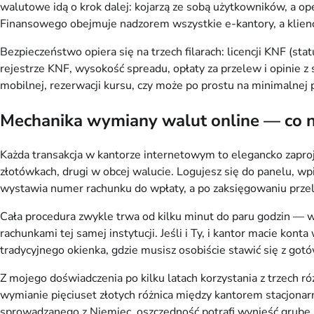
walutowe idą o krok dalej: kojarzą ze sobą użytkowników, a o
Finansowego obejmuje nadzorem wszystkie e-kantory, a klienc
Bezpieczeństwo opiera się na trzech filarach: licencji KNF (s
rejestrze KNF, wysokość spreadu, opłaty za przelew i opinie z 
mobilnej, rezerwacji kursu, czy może po prostu na minimalnej p
Mechanika wymiany walut online — co na
Każda transakcja w kantorze internetowym to elegancko zapro
złotówkach, drugi w obcej walucie. Logujesz się do panelu, w
wystawia numer rachunku do wpłaty, a po zaksięgowaniu prze
Cała procedura zwykle trwa od kilku minut do paru godzin — 
rachunkami tej samej instytucji. Jeśli i Ty, i kantor macie ko
tradycyjnego okienka, gdzie musisz osobiście stawić się z gotó
Z mojego doświadczenia po kilku latach korzystania z trzech r
wymianie pięciuset złotych różnica między kantorem stacjonar
sprowadzanego z Niemiec, oszczędność potrafi wynieść grube s