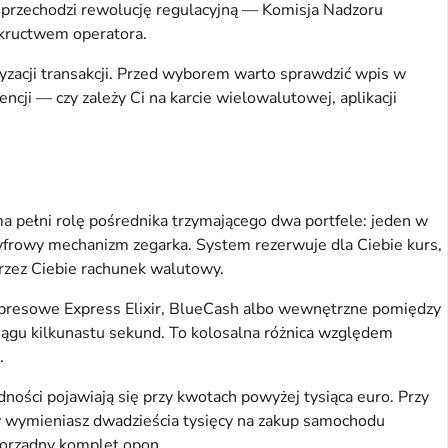
k przechodzi rewolucję regulacyjną — Komisja Nadzoru
nkructwem operatora.
ryzacji transakcji. Przed wyborem warto sprawdzić wpis w
ncji — czy zależy Ci na karcie wielowalutowej, aplikacji
 pełni rolę pośrednika trzymającego dwa portfele: jeden w
cyfrowy mechanizm zegarka. System rezerwuje dla Ciebie kurs,
zez Ciebie rachunek walutowy.
kspresowe Express Elixir, BlueCash albo wewnętrzne pomiędzy
 ciągu kilkunastu sekund. To kolosalna różnica względem
.
ności pojawiają się przy kwotach powyżej tysiąca euro. Przy
dy wymieniasz dwadzieścia tysięcy na zakup samochodu
 porządny komplet opon.