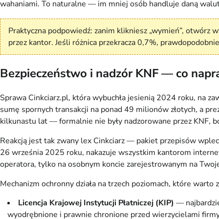
wahaniami. To naturalne — im mniej osób handluje daną walu
Praktyczna podpowiedź: zanim klikniesz „wymień”, otwórz 
przez kantor. Jeśli różnica przekracza 0,7%, prawdopodobni
Bezpieczeństwo i nadzór KNF — co napr
Sprawa Cinkciarz.pl, która wybuchła jesienią 2024 roku, na za
sumę spornych transakcji na ponad 49 milionów złotych, a pre
kilkunastu lat — formalnie nie były nadzorowane przez KNF, b
Reakcją jest tak zwany lex Cinkciarz — pakiet przepisów wpl
26 września 2025 roku, nakazuje wszystkim kantorom interneto
operatora, tylko na osobnym koncie zarejestrowanym na Twoj
Mechanizm ochronny działa na trzech poziomach, które warto 
Licencja Krajowej Instytucji Płatniczej (KIP)
— najbardzie
wyodrębnione i prawnie chronione przed wierzycielami firmy