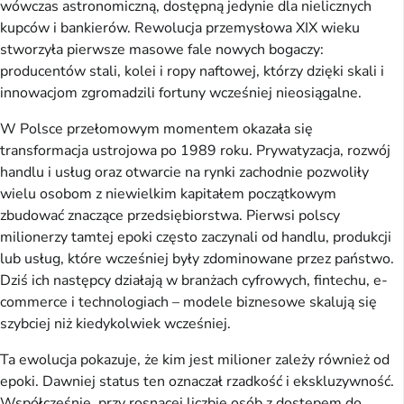
wówczas astronomiczną, dostępną jedynie dla nielicznych
kupców i bankierów. Rewolucja przemysłowa XIX wieku
stworzyła pierwsze masowe fale nowych bogaczy:
producentów stali, kolei i ropy naftowej, którzy dzięki skali i
innowacjom zgromadzili fortuny wcześniej nieosiągalne.
W Polsce przełomowym momentem okazała się
transformacja ustrojowa po 1989 roku. Prywatyzacja, rozwój
handlu i usług oraz otwarcie na rynki zachodnie pozwoliły
wielu osobom z niewielkim kapitałem początkowym
zbudować znaczące przedsiębiorstwa. Pierwsi polscy
milionerzy tamtej epoki często zaczynali od handlu, produkcji
lub usług, które wcześniej były zdominowane przez państwo.
Dziś ich następcy działają w branżach cyfrowych, fintechu, e-
commerce i technologiach – modele biznesowe skalują się
szybciej niż kiedykolwiek wcześniej.
Ta ewolucja pokazuje, że kim jest milioner zależy również od
epoki. Dawniej status ten oznaczał rzadkość i ekskluzywność.
Współcześnie, przy rosnącej liczbie osób z dostępem do