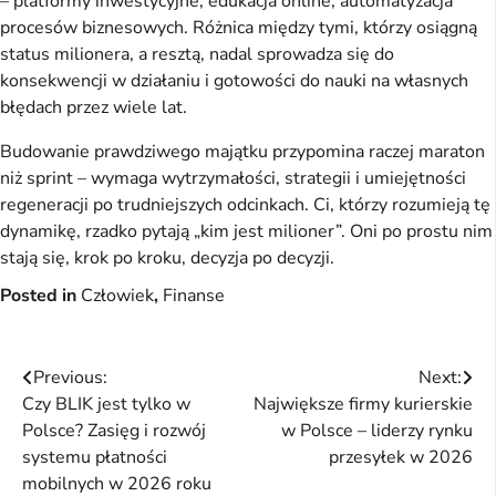
– platformy inwestycyjne, edukacja online, automatyzacja
procesów biznesowych. Różnica między tymi, którzy osiągną
status milionera, a resztą, nadal sprowadza się do
konsekwencji w działaniu i gotowości do nauki na własnych
błędach przez wiele lat.
Budowanie prawdziwego majątku przypomina raczej maraton
niż sprint – wymaga wytrzymałości, strategii i umiejętności
regeneracji po trudniejszych odcinkach. Ci, którzy rozumieją tę
dynamikę, rzadko pytają „kim jest milioner”. Oni po prostu nim
stają się, krok po kroku, decyzja po decyzji.
Posted in
Człowiek
,
Finanse
Nawigacja
Previous:
Next:
Czy BLIK jest tylko w
Największe firmy kurierskie
wpisu
Polsce? Zasięg i rozwój
w Polsce – liderzy rynku
systemu płatności
przesyłek w 2026
mobilnych w 2026 roku