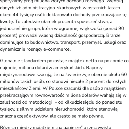
spotykamy próg miliona złotych dochodu rocznego. Według
danych izb administracyjno-skarbowych w ostatnich latach
około 44 tysięcy osób deklarowało dochody przekraczające tę
kwotę. To zaledwie ułamek procenta społeczeństwa, a
jednocześnie grupa, która w ogromnej większości (ponad 90
procent) prowadzi własną działalność gospodarczą. Branże
dominujące to budownictwo, transport, przemysł, usługi oraz
dynamicznie rosnący e-commerce.
Globalnie standardem pozostaje majątek netto na poziomie co
najmniej miliona dolarów amerykańskich. Raporty
międzynarodowe szacują, że na świecie żyje obecnie około 60
milionów takich osób, co stanowi niecałe 2 procent dorosłych
mieszkańców Ziemi. W Polsce szacunki dla osób z majątkiem
przekraczającym równowartość miliona dolarów wahają się w
zależności od metodologii – od kilkudziesięciu do ponad stu
tysięcy, z silnym udziałem nieruchomości, które stanowią
znaczną część aktywów, ale często są mało płynne.
Różnica między majątkiem „na papierze” a rzeczywistą