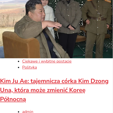
Ciekawe i wybitne postacie
Polityka
Kim Ju Ae: tajemnicza córka Kim Dzong
Una, która może zmienić Koreę
Północną
admin