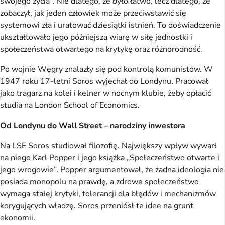
swojego życia”. Nie dlatego, że było łatwo, lecz dlatego, że
zobaczył, jak jeden człowiek może przeciwstawić się
systemowi zła i uratować dziesiątki istnień. To doświadczenie
ukształtowało jego późniejszą wiarę w siłę jednostki i
społeczeństwa otwartego na krytykę oraz różnorodność.
Po wojnie Węgry znalazły się pod kontrolą komunistów. W
1947 roku 17-letni Soros wyjechał do Londynu. Pracował
jako tragarz na kolei i kelner w nocnym klubie, żeby opłacić
studia na London School of Economics.
Od Londynu do Wall Street – narodziny inwestora
Na LSE Soros studiował filozofię. Największy wpływ wywarł
na niego Karl Popper i jego książka „Społeczeństwo otwarte i
jego wrogowie”. Popper argumentował, że żadna ideologia nie
posiada monopolu na prawdę, a zdrowe społeczeństwo
wymaga stałej krytyki, tolerancji dla błędów i mechanizmów
korygujących władzę. Soros przeniósł te idee na grunt
ekonomii.