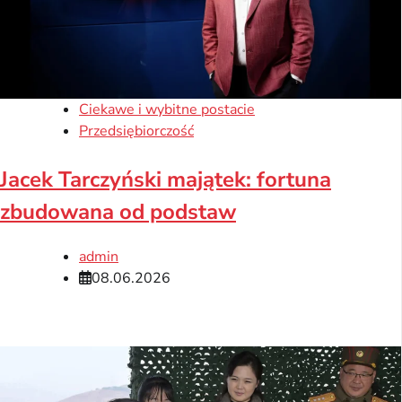
Ciekawe i wybitne postacie
Przedsiębiorczość
Jacek Tarczyński majątek: fortuna
zbudowana od podstaw
admin
08.06.2026