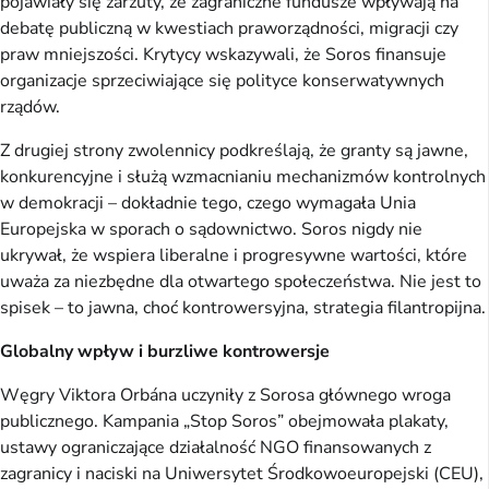
pojawiały się zarzuty, że zagraniczne fundusze wpływają na
debatę publiczną w kwestiach praworządności, migracji czy
praw mniejszości. Krytycy wskazywali, że Soros finansuje
organizacje sprzeciwiające się polityce konserwatywnych
rządów.
Z drugiej strony zwolennicy podkreślają, że granty są jawne,
konkurencyjne i służą wzmacnianiu mechanizmów kontrolnych
w demokracji – dokładnie tego, czego wymagała Unia
Europejska w sporach o sądownictwo. Soros nigdy nie
ukrywał, że wspiera liberalne i progresywne wartości, które
uważa za niezbędne dla otwartego społeczeństwa. Nie jest to
spisek – to jawna, choć kontrowersyjna, strategia filantropijna.
Globalny wpływ i burzliwe kontrowersje
Węgry Viktora Orbána uczyniły z Sorosa głównego wroga
publicznego. Kampania „Stop Soros” obejmowała plakaty,
ustawy ograniczające działalność NGO finansowanych z
zagranicy i naciski na Uniwersytet Środkowoeuropejski (CEU),