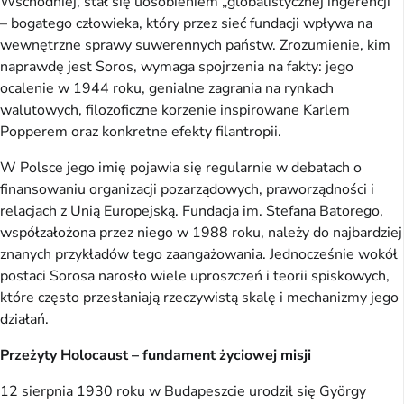
Wschodniej, stał się uosobieniem „globalistycznej ingerencji”
– bogatego człowieka, który przez sieć fundacji wpływa na
wewnętrzne sprawy suwerennych państw. Zrozumienie, kim
naprawdę jest Soros, wymaga spojrzenia na fakty: jego
ocalenie w 1944 roku, genialne zagrania na rynkach
walutowych, filozoficzne korzenie inspirowane Karlem
Popperem oraz konkretne efekty filantropii.
W Polsce jego imię pojawia się regularnie w debatach o
finansowaniu organizacji pozarządowych, praworządności i
relacjach z Unią Europejską. Fundacja im. Stefana Batorego,
współzałożona przez niego w 1988 roku, należy do najbardziej
znanych przykładów tego zaangażowania. Jednocześnie wokół
postaci Sorosa narosło wiele uproszczeń i teorii spiskowych,
które często przesłaniają rzeczywistą skalę i mechanizmy jego
działań.
Przeżyty Holocaust – fundament życiowej misji
12 sierpnia 1930 roku w Budapeszcie urodził się György