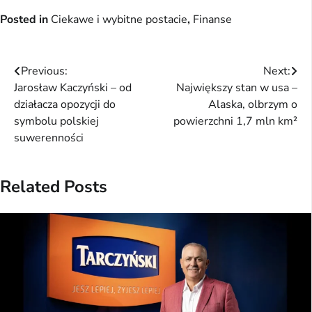
Posted in
Ciekawe i wybitne postacie
,
Finanse
Nawigacja
Previous:
Next:
Jarosław Kaczyński – od
Największy stan w usa –
wpisu
działacza opozycji do
Alaska, olbrzym o
symbolu polskiej
powierzchni 1,7 mln km²
suwerenności
Related Posts