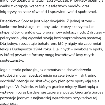
milionów dolarów w latach 2025–2028). Priorytety obejmują
walkę z korupcją, wsparcie niezależnych mediów oraz
inicjatywy na rzecz równości i sprawiedliwości społecznej.
Dziedzictwo Sorosa jest więc dwojakie. Z jednej strony –
konkretne instytucje i miliony ludzi, którzy skorzystali ze
stypendiów, grantów czy programów edukacyjnych. Z drugiej –
polaryzacja, jaką wywołał swoją bezkompromisową postawą.
Dla jednych pozostaje bohaterem, który nigdy nie zapomniał
lekcji z Budapesztu 1944 roku. Dla innych – symbolem epoki,
w której prywatne fortuny mogą kształtować losy całych
społeczeństw.
Jego historia pokazuje, jak dramatyczne doświadczenia
młodości mogą napędzać misję na całe życie – i jak trudno
oddzielić intencje od skutków, gdy pieniądze spotykają się z
polityką. W świecie, w którym granice między filantropią a
wpływem coraz bardziej się zacierają, postać George’a Sorosa
pozostaje jednym z najbardziej wyrazistych przykładów tej
złożoności.