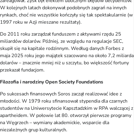
zareagował. Zysk był efektem ubocznym błędów decydentów.
W kolejnych latach dokonywał podobnych zagrań na innych
rynkach, choć nie wszystkie kończyły się tak spektakularnie (w
1997 roku w Azji mieszane rezultaty).
Do 2011 roku zarządzał funduszem z aktywami rzędu 25
miliardów dolarów. Później, ze względu na regulacje SEC,
skupił się na kapitale rodzinnym. Według danych Forbes z
maja 2025 roku jego majątek szacowano na około 7,2 miliarda
dolarów – znacznie mniej niż u szczytu, bo większość fortuny
przekazał fundacjom.
Filozofia i narodziny Open Society Foundations
Po sukcesach finansowych Soros zaczął realizować idee z
młodości. W 1979 roku sfinansował stypendia dla czarnych
studentów na Uniwersytecie Kapsztadzkim w RPA walczącej z
apartheidem. W połowie lat 80. otworzył pierwsze programy
na Węgrzech – wymiany akademickie, wsparcie dla
niezależnych grup kulturalnych.