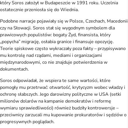
który Soros założył w Budapeszcie w 1991 roku. Uczelnia
ostatecznie przeniosła się do Wiednia.
Podobne narracje pojawiały się w Polsce, Czechach, Macedonii
czy na Słowacji. Soros stał się wygodnym symbolem dla
prawicowych populistów: bogaty Żyd, finansista, który
„popycha” migrację, osłabia granice i finansuje opozycję.
Teorie spiskowe często wykraczały poza fakty – przypisywano
mu kontrolę nad rządami, mediami i organizacjami
międzynarodowymi, co nie znajduje potwierdzenia w
dokumentach.
Soros odpowiadał, że wspiera te same wartości, które
pomogły mu przetrwać: otwartość, krytycyzm wobec władzy i
ochronę słabszych. Jego darowizny polityczne w USA (setki
milionów dolarów na kampanie demokratów i reformę
wymiaru sprawiedliwości) również budziły kontrowersje –
przeciwnicy zarzucali mu kupowanie prokuratorów i sędziów o
progresywnych poglądach.