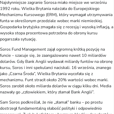
Najsłynniejsze zagranie Sorosa miało miejsce we wrześniu
1992 roku. Wielka Brytania należała do Europejskiego
Mechanizmu Kursowego (ERM), który wymagał utrzymywania
funta w określonym przedziale wobec marki niemieckiej.
Gospodarka brytyjska zmagała się z recesją i wysoką inflacją, a
wysoka stopa procentowa potrzebna do obrony kursu
pogarszała sytuację.
Soros Fund Management zajął ogromną krótką pozycję na
funcie – szacuje się, że zaangażowano nawet 10 miliardów
dolarów. Gdy Bank Anglii wydawał miliardy funtów na obronę
kursu, Soros i inni spekulanci naciskali. 16 września, znanego
jako „Czarna Środa”, Wielka Brytania wycofała się z
mechanizmu. Funt stracił około 20% wartości wobec marki.
Soros zarobił około miliarda dolarów w ciągu kilku dni. Media
nazwały go „człowiekiem, który złamał Bank Anglii”.
Sam Soros podkreślał, że nie „złamał” banku – po prostu
dostrzegł fundamentalną słabość polityki i odpowiednio