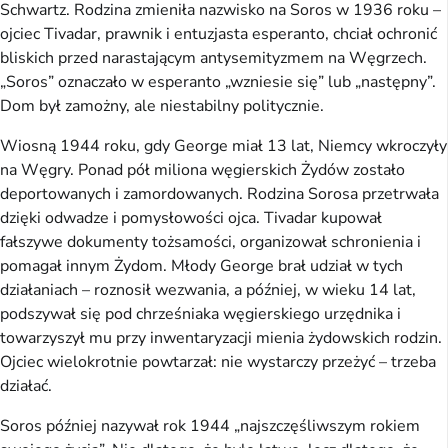
Schwartz. Rodzina zmieniła nazwisko na Soros w 1936 roku –
ojciec Tivadar, prawnik i entuzjasta esperanto, chciał ochronić
bliskich przed narastającym antysemityzmem na Węgrzech.
„Soros” oznaczało w esperanto „wzniesie się” lub „następny”.
Dom był zamożny, ale niestabilny politycznie.
Wiosną 1944 roku, gdy George miał 13 lat, Niemcy wkroczyły
na Węgry. Ponad pół miliona węgierskich Żydów zostało
deportowanych i zamordowanych. Rodzina Sorosa przetrwała
dzięki odwadze i pomysłowości ojca. Tivadar kupował
fałszywe dokumenty tożsamości, organizował schronienia i
pomagał innym Żydom. Młody George brał udział w tych
działaniach – roznosił wezwania, a później, w wieku 14 lat,
podszywał się pod chrześniaka węgierskiego urzędnika i
towarzyszył mu przy inwentaryzacji mienia żydowskich rodzin.
Ojciec wielokrotnie powtarzał: nie wystarczy przeżyć – trzeba
działać.
Soros później nazywał rok 1944 „najszczęśliwszym rokiem