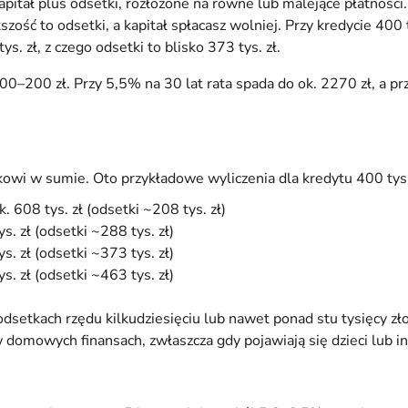
pitał plus odsetki, rozłożone na równe lub malejące płatnośc
zość to odsetki, a kapitał spłacasz wolniej. Przy kredycie 400
. zł, z czego odsetki to blisko 373 tys. zł.
00–200 zł. Przy 5,5% na 30 lat rata spada do ok. 2270 zł, a pr
kowi w sumie. Oto przykładowe wyliczenia dla kredytu 400 tys. z
k. 608 tys. zł (odsetki ~208 tys. zł)
s. zł (odsetki ~288 tys. zł)
s. zł (odsetki ~373 tys. zł)
s. zł (odsetki ~463 tys. zł)
a odsetkach rzędu kilkudziesięciu lub nawet ponad stu tysięcy 
w domowych finansach, zwłaszcza gdy pojawiają się dzieci lub i