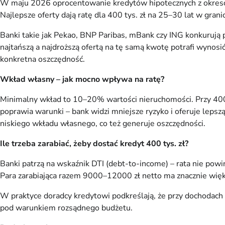
W maju 2026 oprocentowanie kredytów hipotecznych z okresow
Najlepsze oferty dają ratę dla 400 tys. zł na 25–30 lat w gr
Banki takie jak Pekao, BNP Paribas, mBank czy ING konkurują 
najtańszą a najdroższą ofertą na tę samą kwotę potrafi wynosić
konkretna oszczędność.
Wkład własny – jak mocno wpływa na ratę?
Minimalny wkład to 10–20% wartości nieruchomości. Przy 400 
poprawia warunki – bank widzi mniejsze ryzyko i oferuje lep
niskiego wkładu własnego, co też generuje oszczędności.
Ile trzeba zarabiać, żeby dostać kredyt 400 tys. zł?
Banki patrzą na wskaźnik DTI (debt-to-income) – rata nie pow
Para zarabiająca razem 9000–12000 zł netto ma znacznie większ
W praktyce doradcy kredytowi podkreślają, że przy dochodach na
pod warunkiem rozsądnego budżetu.