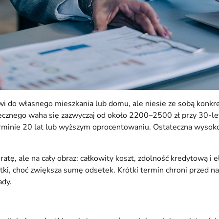
rzwi do własnego mieszkania lub domu, ale niesie ze sobą konkr
tecznego waha się zazwyczaj od około 2200–2500 zł przy 30-l
rminie 20 lat lub wyższym oprocentowaniu. Ostateczna wysokoś
a ratę, ale na cały obraz: całkowity koszt, zdolność kredytową i
atki, choć zwiększa sumę odsetek. Krótki termin chroni przed
ady.