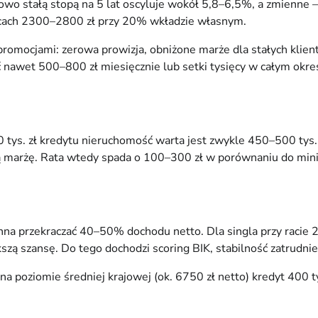
o stałą stopą na 5 lat oscyluje wokół 5,8–6,5%, a zmienne 
anicach 2300–2800 zł przy 20% wkładzie własnym.
promocjami: zerowa prowizja, obniżone marże dla stałych klie
 nawet 500–800 zł miesięcznie lub setki tysięcy w całym okresi
tys. zł kredytu nieruchomość warta jest zwykle 450–500 tys.
szą marżę. Rata wtedy spada o 100–300 zł w porównaniu do mi
inna przekraczać 40–50% dochodu netto. Dla singla przy racie 
ą szansę. Do tego dochodzi scoring BIK, stabilność zatrudnien
 poziomie średniej krajowej (ok. 6750 zł netto) kredyt 400 tys.