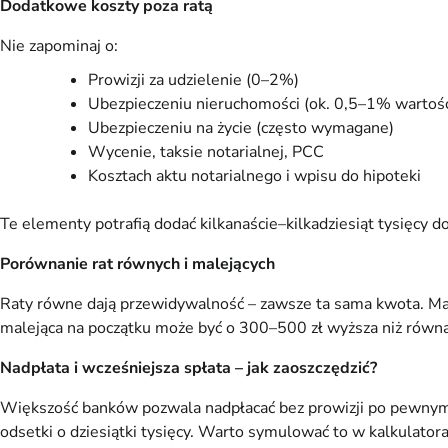
Dodatkowe koszty poza ratą
Nie zapominaj o:
Prowizji za udzielenie (0–2%)
Ubezpieczeniu nieruchomości (ok. 0,5–1% wartośc
Ubezpieczeniu na życie (często wymagane)
Wycenie, taksie notarialnej, PCC
Kosztach aktu notarialnego i wpisu do hipoteki
Te elementy potrafią dodać kilkanaście–kilkadziesiąt tysięcy d
Porównanie rat równych i malejących
Raty równe dają przewidywalność – zawsze ta sama kwota. Maleją
malejąca na początku może być o 300–500 zł wyższa niż równa,
Nadpłata i wcześniejsza spłata – jak zaoszczędzić?
Większość banków pozwala nadpłacać bez prowizji po pewnym okre
odsetki o dziesiątki tysięcy. Warto symulować to w kalkulat