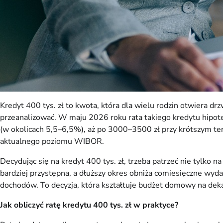
Kredyt 400 tys. zł to kwota, która dla wielu rodzin otwiera d
przeanalizować. W maju 2026 roku rata takiego kredytu hipo
(w okolicach 5,5–6,5%), aż po 3000–3500 zł przy krótszym te
aktualnego poziomu WIBOR.
Decydując się na kredyt 400 tys. zł, trzeba patrzeć nie tylko n
bardziej przystępna, a dłuższy okres obniża comiesięczne wyd
dochodów. To decyzja, która kształtuje budżet domowy na dek
Jak obliczyć ratę kredytu 400 tys. zł w praktyce?