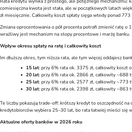
Rata kredytu wynika z prostego, ale potężnego mechanizmu: ka
comiesięczna kwota jest stała, ale w początkowych latach więks
zł miesięcznie. Całkowity koszt spłaty sięga wtedy ponad 773 tys
Zmiana oprocentowania o pół procenta potrafi zmienić ratę o 1
wrażliwy jest mechanizm na stopy procentowe i marżę banku.
Wpływ okresu spłaty na ratę i całkowity koszt
Im dłuższy okres, tym niższa rata, ale tym więcej oddajesz ban
15 lat
: przy 6% rata ok. 3375 zł, całkowity koszt o
20 lat
: przy 6% rata ok. 2866 zł, całkowity ~688 ty
25 lat
: przy 6% rata ok. 2577 zł, całkowity ~773 ty
30 lat
: przy 6% rata ok. 2398 zł, całkowity ~863 ty
Te liczby pokazują trade-off: krótszy kredyt to oszczędność n
kredytobiorców wybiera 25–30 lat, bo rata łatwiej mieści się 
Aktualne oferty banków w 2026 roku