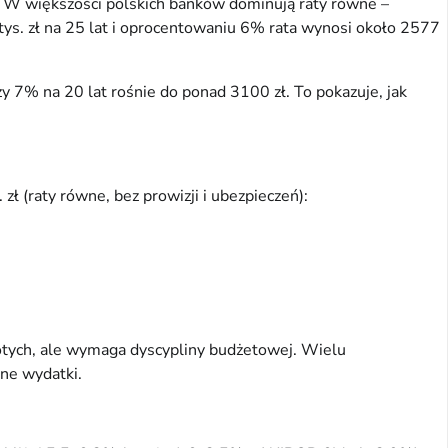
i. W większości polskich banków dominują raty równe –
 tys. zł na 25 lat i oprocentowaniu 6% rata wynosi około 2577
zy 7% na 20 lat rośnie do ponad 3100 zł. To pokazuje, jak
ł (raty równe, bez prowizji i ubezpieczeń):
złotych, ale wymaga dyscypliny budżetowej. Wielu
nne wydatki.