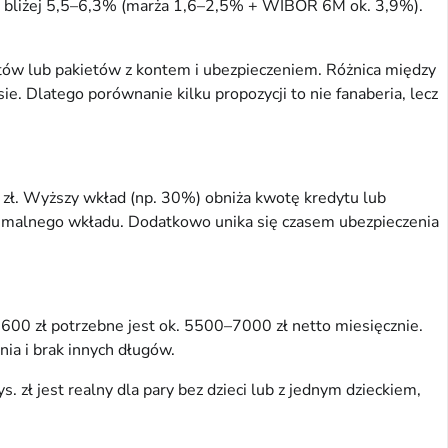
– bliżej 5,5–6,3% (marża 1,6–2,5% + WIBOR 6M ok. 3,9%).
ntów lub pakietów z kontem i ubezpieczeniem. Różnica między
e. Dlatego porównanie kilku propozycji to nie fanaberia, lecz
 zł. Wyższy wkład (np. 30%) obniża kwotę kredytu lub
nimalnego wkładu. Dodatkowo unika się czasem ubezpieczenia
2600 zł potrzebne jest ok. 5500–7000 zł netto miesięcznie.
ia i brak innych długów.
 zł jest realny dla pary bez dzieci lub z jednym dzieckiem,