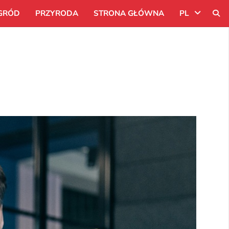
GRÓD
PRZYRODA
STRONA GŁÓWNA
PL
Uk
Ru
Pl