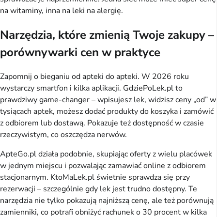
na witaminy, inna na leki na alergię.
Narzędzia, które zmienią Twoje zakupy –
porównywarki cen w praktyce
Zapomnij o bieganiu od apteki do apteki. W 2026 roku 
wystarczy smartfon i kilka aplikacji. GdziePoLek.pl to 
prawdziwy game-changer – wpisujesz lek, widzisz ceny „od” w 
tysiącach aptek, możesz dodać produkty do koszyka i zamówić 
z odbiorem lub dostawą. Pokazuje też dostępność w czasie 
rzeczywistym, co oszczędza nerwów.
ApteGo.pl działa podobnie, skupiając oferty z wielu placówek 
w jednym miejscu i pozwalając zamawiać online z odbiorem 
stacjonarnym. KtoMaLek.pl świetnie sprawdza się przy 
rezerwacji – szczególnie gdy lek jest trudno dostępny. Te 
narzędzia nie tylko pokazują najniższą cenę, ale też porównują 
zamienniki, co potrafi obniżyć rachunek o 30 procent w kilka 