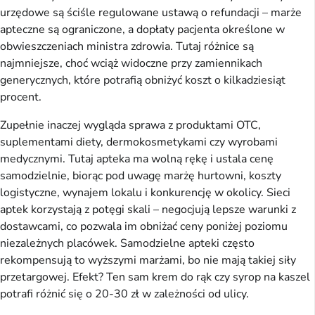
urzędowe są ściśle regulowane ustawą o refundacji – marże 
apteczne są ograniczone, a dopłaty pacjenta określone w 
obwieszczeniach ministra zdrowia. Tutaj różnice są 
najmniejsze, choć wciąż widoczne przy zamiennikach 
generycznych, które potrafią obniżyć koszt o kilkadziesiąt 
procent.
Zupełnie inaczej wygląda sprawa z produktami OTC, 
suplementami diety, dermokosmetykami czy wyrobami 
medycznymi. Tutaj apteka ma wolną rękę i ustala cenę 
samodzielnie, biorąc pod uwagę marżę hurtowni, koszty 
logistyczne, wynajem lokalu i konkurencję w okolicy. Sieci 
aptek korzystają z potęgi skali – negocjują lepsze warunki z 
dostawcami, co pozwala im obniżać ceny poniżej poziomu 
niezależnych placówek. Samodzielne apteki często 
rekompensują to wyższymi marżami, bo nie mają takiej siły 
przetargowej. Efekt? Ten sam krem do rąk czy syrop na kaszel 
potrafi różnić się o 20-30 zł w zależności od ulicy.