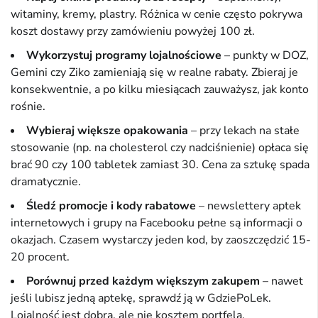
witaminy, kremy, plastry. Różnica w cenie często pokrywa
koszt dostawy przy zamówieniu powyżej 100 zł.
Wykorzystuj programy lojalnościowe
– punkty w DOZ,
Gemini czy Ziko zamieniają się w realne rabaty. Zbieraj je
konsekwentnie, a po kilku miesiącach zauważysz, jak konto
rośnie.
Wybieraj większe opakowania
– przy lekach na stałe
stosowanie (np. na cholesterol czy nadciśnienie) opłaca się
brać 90 czy 100 tabletek zamiast 30. Cena za sztukę spada
dramatycznie.
Śledź promocje i kody rabatowe
– newslettery aptek
internetowych i grupy na Facebooku pełne są informacji o
okazjach. Czasem wystarczy jeden kod, by zaoszczędzić 15-
20 procent.
Porównuj przed każdym większym zakupem
– nawet
jeśli lubisz jedną aptekę, sprawdź ją w GdziePoLek.
Lojalność jest dobra, ale nie kosztem portfela.