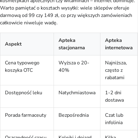
kosmetykach aptecznych czy witaminach – internet dominuje. 
Warto pamiętać o kosztach wysyłki: wiele sklepów oferuje 
darmową od 99 czy 149 zł, co przy większych zamówieniach 
całkowicie niweluje wadę.
Apteka
Apteka
Aspekt
stacjonarna
internetowa
Cena typowego
Wyższa o 20-
Najniższa,
koszyka OTC
40%
często z
rabatami
Dostępność leku
Natychmiastowa
1-2 dni
dostawa
Porada farmaceuty
Bezpośrednia
Czat lub
infolinia
Oszczędność czasu
Kolejki i dojazd
Kilka