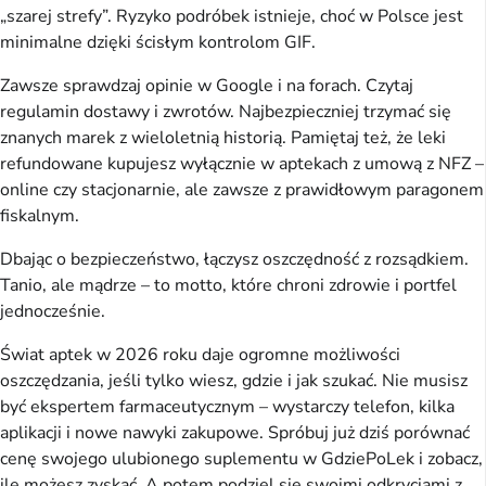
„szarej strefy”. Ryzyko podróbek istnieje, choć w Polsce jest 
minimalne dzięki ścisłym kontrolom GIF.
Zawsze sprawdzaj opinie w Google i na forach. Czytaj 
regulamin dostawy i zwrotów. Najbezpieczniej trzymać się 
znanych marek z wieloletnią historią. Pamiętaj też, że leki 
refundowane kupujesz wyłącznie w aptekach z umową z NFZ – 
online czy stacjonarnie, ale zawsze z prawidłowym paragonem 
fiskalnym.
Dbając o bezpieczeństwo, łączysz oszczędność z rozsądkiem. 
Tanio, ale mądrze – to motto, które chroni zdrowie i portfel 
jednocześnie.
Świat aptek w 2026 roku daje ogromne możliwości 
oszczędzania, jeśli tylko wiesz, gdzie i jak szukać. Nie musisz 
być ekspertem farmaceutycznym – wystarczy telefon, kilka 
aplikacji i nowe nawyki zakupowe. Spróbuj już dziś porównać 
cenę swojego ulubionego suplementu w GdziePoLek i zobacz, 
ile możesz zyskać. A potem podziel się swoimi odkryciami z 