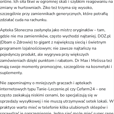
online. Ich siła tkwi w ogromnej skali i szybkim reagowaniu na 
zmiany w hurtowniach. Ziko też trzyma się wysoko, 
szczególnie przy zamiennikach generycznych, które potrafią 
zdziałać cuda na rachunku.
Apteka Słoneczna zasłynęła jako mistrz oryginałów – tam, 
gdzie nie ma zamienników, często wychodzi najtaniej. DOZ.pl 
(Dbam o Zdrowie) to gigant z największą siecią i świetnym 
programem lojalnościowym; nie zawsze najtańszy na 
pojedynczy produkt, ale wygrywa przy większych 
zamówieniach dzięki punktom i rabatom. Dr Max i Melissa też 
mają swoje momenty promocyjne, szczególnie na kosmetyki i 
suplementy.
Nie zapominajmy o mniejszych graczach i aptekach 
internetowych typu Tanie-Leczenie.pl czy Cefarm24 – one 
często zaskakują niskimi cenami, bo specjalizują się w 
sprzedaży wysyłkowej i nie muszą utrzymywać setek lokali. W 
praktyce warto mieć w telefonie kilka ulubionych sklepów i 
sprawdzać je naprzemiennie. Jedna sieć może mieć super cenę 