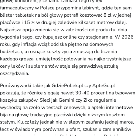
głowę konkurencję cenami. Zamiast tego rynek 
farmaceutyczny w Polsce przypomina labirynt, gdzie ten sam 
blister tabletek na ból głowy potrafi kosztować 8 zł w jednej 
placówce i 15 zł w drugiej zaledwie kilkaset metrów dalej. 
Najtańsza opcja zmienia się w zależności od produktu, dnia 
tygodnia i tego, czy kupujesz online czy stacjonarnie. W 2026 
roku, gdy inflacja wciąż odciska piętno na domowych 
budżetach, a rosnące koszty życia zmuszają do liczenia 
każdego grosza, umiejętność polowania na najkorzystniejsze 
ceny leków i suplementów staje się prawdziwą sztuką 
oszczędzania.
Porównywarki takie jak GdziePoLek.pl czy ApteGo.pl 
pokazują, że różnice sięgają nawet 30-40 procent na typowym 
koszyku zakupów. Sieci jak Gemini czy Ziko regularnie 
wychodzą na czoło w testach cenowych, a apteki internetowe 
biją na głowę tradycyjne placówki dzięki niższym kosztom 
stałym. Klucz leży jednak nie w ślepym zaufaniu jednej marce, 
lecz w świadomym porównaniu ofert, szukaniu zamienników i 