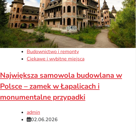
Budownictwo i remonty
Ciekawe i wybitne miejsca
Największa samowola budowlana w
Polsce – zamek w Łapalicach i
monumentalne przypadki
admin
02.06.2026