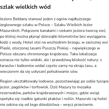
szlak wielkich wód
Jezioro Bełdany stanowi jeden z ogniw najdłuższego
żeglownego szlaku w Polsce – Szlaku Wielkich Jezior
Mazurskich. Połączone kanałami i rzekami jeziora tworzą sieć,
po której można płynąć dziesiątki kilometrów bez wyciągania
łodzi z wody. Hotel stoi na wschodnim brzegu, w zacisznej wsi
Piaski, otoczonej lasami Puszczy Piskiej – największego w
Polsce obszaru chronionego krajobrazu. Taka lokalizacja
oznacza nie tylko widoki, ale i prawdziwą bliskość natury: z
tarasów i balkonów widać często sarny na skraju lasu, a
wieczorem da się usłyszeć pohukiwanie sów.
Region ukształtowały lodowce, pozostawiając po sobie tysiące
jezior, pagórków i torfowisk. Dziś Mazury to mozaika
rezerwatów, parków krajobrazowych i miejsc, gdzie wciąż
spotyka się rzadkie gatunki ptaków i roślin. Mazurski raj hotel
nie odcina się od tego dziedzictwa – wręcz przeciwnie.