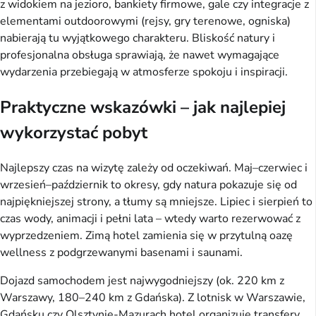
z widokiem na jezioro, bankiety firmowe, gale czy integracje z
elementami outdoorowymi (rejsy, gry terenowe, ogniska)
nabierają tu wyjątkowego charakteru. Bliskość natury i
profesjonalna obsługa sprawiają, że nawet wymagające
wydarzenia przebiegają w atmosferze spokoju i inspiracji.
Praktyczne wskazówki – jak najlepiej
wykorzystać pobyt
Najlepszy czas na wizytę zależy od oczekiwań. Maj–czerwiec i
wrzesień–październik to okresy, gdy natura pokazuje się od
najpiękniejszej strony, a tłumy są mniejsze. Lipiec i sierpień to
czas wody, animacji i pełni lata – wtedy warto rezerwować z
wyprzedzeniem. Zimą hotel zamienia się w przytulną oazę
wellness z podgrzewanymi basenami i saunami.
Dojazd samochodem jest najwygodniejszy (ok. 220 km z
Warszawy, 180–240 km z Gdańska). Z lotnisk w Warszawie,
Gdańsku czy Olsztynie-Mazurach hotel organizuje transfery.