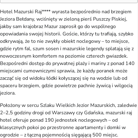
Hotel Mazurski Raj**** wyrasta bezpośrednio nad brzegiem
Jeziora Bełdany, wciśnięty w zieloną pierś Puszczy Piskiej,
jakby sam krajobraz Mazur zaprosił go do wspólnego
opowiadania swojej historii. Goście, którzy tu trafiają, szybko
odkrywają, że to nie zwykły obiekt noclegowy – to miejsce,
gdzie rytm fal, szum sosen i mazurskie legendy splatają się z
nowoczesnym komfortem na poziomie czterech gwiazdek.
Bezpośredni dostęp do prywatnej plaży i mariny z ponad 140
miejscami cumowniczymi sprawia, że każdy poranek może
zacząć się od widoku łódki kołyszącej się na wodzie lub od
spaceru brzegiem, gdzie powietrze pachnie żywicą i wilgocią
jeziora.
Położony w sercu Szlaku Wielkich Jezior Mazurskich, zaledwie
2–2,5 godziny drogi od Warszawy czy Gdańska, mazurski raj
hotel oferuje ponad 190 jednostek noclegowych – od
klasycznych pokoi po przestronne apartamenty i domki w
ogrodzie – z łączną pojemnością sięgającą 500 miejsc.