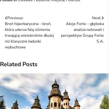
Posted in
Ciekawe i wybitne miejsca
,
Podróże
Nawigacja
Previous:
Next:
Broń hiperbaryczna – broń,
Akcje Forte – głęboka
wpisu
która uderza falą ciśnienia
analiza notowań i
trwającą wielokrotnie dłużej
perspektyw Grupy Forte
niż klasyczne ładunki
S.A.
wybuchowe
Related Posts