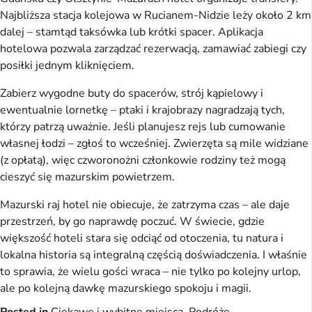
Najbliższa stacja kolejowa w Rucianem-Nidzie leży około 2 km
dalej – stamtąd taksówka lub krótki spacer. Aplikacja
hotelowa pozwala zarządzać rezerwacją, zamawiać zabiegi czy
posiłki jednym kliknięciem.
Zabierz wygodne buty do spacerów, strój kąpielowy i
ewentualnie lornetkę – ptaki i krajobrazy nagradzają tych,
którzy patrzą uważnie. Jeśli planujesz rejs lub cumowanie
własnej łodzi – zgłoś to wcześniej. Zwierzęta są mile widziane
(z opłatą), więc czworonożni członkowie rodziny też mogą
cieszyć się mazurskim powietrzem.
Mazurski raj hotel nie obiecuje, że zatrzyma czas – ale daje
przestrzeń, by go naprawdę poczuć. W świecie, gdzie
większość hoteli stara się odciąć od otoczenia, tu natura i
lokalna historia są integralną częścią doświadczenia. I właśnie
to sprawia, że wielu gości wraca – nie tylko po kolejny urlop,
ale po kolejną dawkę mazurskiego spokoju i magii.