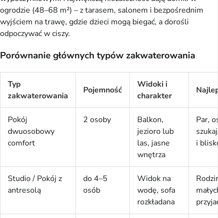
ogrodzie (48–68 m²) – z tarasem, salonem i bezpośrednim
wyjściem na trawę, gdzie dzieci mogą biegać, a dorośli
odpoczywać w ciszy.
Porównanie głównych typów zakwaterowania
Typ
Widoki i
Pojemność
Najle
zakwaterowania
charakter
Pokój
2 osoby
Balkon,
Par, o
dwuosobowy
jezioro lub
szuka
comfort
las, jasne
i blisk
wnętrza
Studio / Pokój z
do 4–5
Widok na
Rodzin
antresolą
osób
wodę, sofa
małyc
rozkładana
przyja