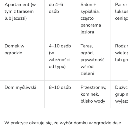
Apartament (w
do 4–6
Salon +
Par sz
tym z tarasem
osób
sypialnia,
luksus
lub jacuzzi)
często
ceniąc
panorama
jeziora
Domek w
4–10 osób
Taras,
Rodzi
ogrodzie
(w
ogród,
wielo
zależności
prywatność
lub gr
od typu)
wśród
zieleni
Dom myśliwski
8–10 osób
Przestronny,
Dużych
kominek,
grup 
blisko wody
wyjaz
W praktyce okazuje się, że wybór domku w ogrodzie daje