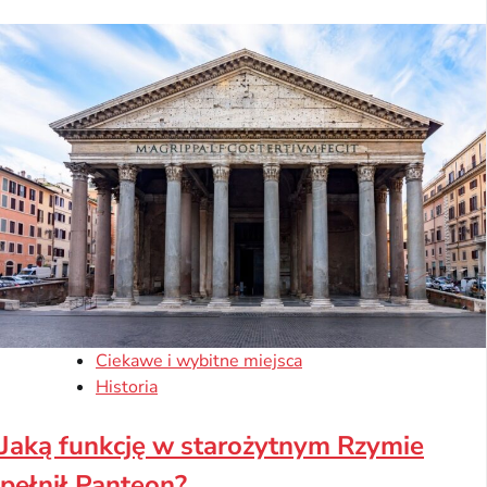
Ciekawe i wybitne miejsca
Historia
Jaką funkcję w starożytnym Rzymie
pełnił Panteon?