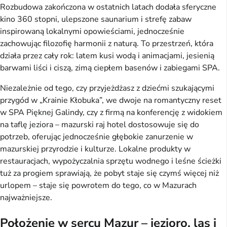
Rozbudowa zakończona w ostatnich latach dodała sferyczne
kino 360 stopni, ulepszone saunarium i strefę zabaw
inspirowaną lokalnymi opowieściami, jednocześnie
zachowując filozofię harmonii z naturą. To przestrzeń, która
działa przez cały rok: latem kusi wodą i animacjami, jesienią
barwami liści i ciszą, zimą ciepłem basenów i zabiegami SPA.
Niezależnie od tego, czy przyjeżdżasz z dziećmi szukającymi
przygód w „Krainie Kłobuka”, we dwoje na romantyczny reset
w SPA Pięknej Galindy, czy z firmą na konferencję z widokiem
na taflę jeziora – mazurski raj hotel dostosowuje się do
potrzeb, oferując jednocześnie głębokie zanurzenie w
mazurskiej przyrodzie i kulturze. Lokalne produkty w
restauracjach, wypożyczalnia sprzętu wodnego i leśne ścieżki
tuż za progiem sprawiają, że pobyt staje się czymś więcej niż
urlopem – staje się powrotem do tego, co w Mazurach
najważniejsze.
Położenie w sercu Mazur – jezioro, las i