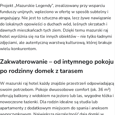
Projekt „Mazurskie Legendy”, zrealizowany przy wsparciu
funduszy unijnych, wpleciono w ofertę w sposób subtelny i
angażujący. Nie jest to sztuczna atrapa, lecz żywe nawiązanie
do lokalnych opowieści o duchach wód, leśnych skrzatach i
dawnych mieszkańcach tych ziem. Dzięki temu mazurski raj
hotel wyróżnia się na tle innych obiektów – nie tylko ładnymi
zdjęciami, ale autentyczną warstwą kulturową, której brakuje
wielu konkurentom.
Zakwaterowanie – od intymnego pokoju
po rodzinny domek z tarasem
W mazurski raj hotel każdy znajdzie przestrzeń odpowiadającą
swoim potrzebom. Pokoje dwuosobowe comfort (ok. 36 m²)
oferują balkony z widokiem na jezioro lub las, wygodne łóżka i
nowoczesne łazienki. Dla rodzin idealne są studia lub
apartamenty z dodatkowym miejscem do spania i aneksem
wypoczynkowym. Największą niezależność dają domki w