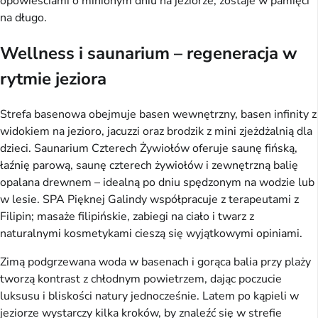
opowieściami o minionym dniu na jeziorze, zostaje w pamięci
na długo.
Wellness i saunarium – regeneracja w
rytmie jeziora
Strefa basenowa obejmuje basen wewnętrzny, basen infinity z
widokiem na jezioro, jacuzzi oraz brodzik z mini zjeżdżalnią dla
dzieci. Saunarium Czterech Żywiołów oferuje saunę fińską,
łaźnię parową, saunę czterech żywiołów i zewnętrzną balię
opalana drewnem – idealną po dniu spędzonym na wodzie lub
w lesie. SPA Pięknej Galindy współpracuje z terapeutami z
Filipin; masaże filipińskie, zabiegi na ciało i twarz z
naturalnymi kosmetykami cieszą się wyjątkowymi opiniami.
Zimą podgrzewana woda w basenach i gorąca balia przy plaży
tworzą kontrast z chłodnym powietrzem, dając poczucie
luksusu i bliskości natury jednocześnie. Latem po kąpieli w
jeziorze wystarczy kilka kroków, by znaleźć się w strefie