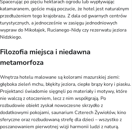
Spacerując po pięciu hektarach ogrodu lub wypływając
katamaranem, goście mają poczucie, że hotel jest naturalnym
przedłużeniem tego krajobrazu. Z dala od gwarnych centrów
turystycznych, a jednocześnie w zasięgu jednodniowych
wypraw do Mikołajek, Rucianego-Nidy czy rezerwatu jeziora
Nidzkiego.
Filozofia miejsca i niedawna
metamorfoza
Wnętrza hotelu malowane są kolorami mazurskiej ziemi:
głęboka zieleń mchu, błękity jeziora, ciepłe brązy kory i piasku.
Projektanci świadomie sięgnęli po materiały i motywy, które
nie walczą z otoczeniem, lecz z nim współgrają. Po
rozbudowie obiekt zyskał nowoczesne skrzydło z
dodatkowymi pokojami, saunarium Czterech Żywiołów, kino
sferyczne oraz rozbudowaną strefę dla dzieci – wszystko z
poszanowaniem pierwotnej wizji harmonii ludzi z naturą.