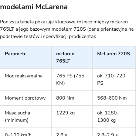
modelami McLarena
Poniższa tabela pokazuje kluczowe różnice między mclaren
765LT a jego bazowym modelem 720S (dane orientacyjne na
podstawie testów i specyfikacji producenta):
Parametr
mclaren
McLaren 720S
765LT
Moc maksymalna
765 PS (755
ok. 710–720
KM)
PS
Moment obrotowy
800 Nm
568–600 Nm
Masa sucha
1229 kg
ok. 1280–
(minimum)
1300 kg
0–100 km/h
2,8 s
2,8–2,9 s