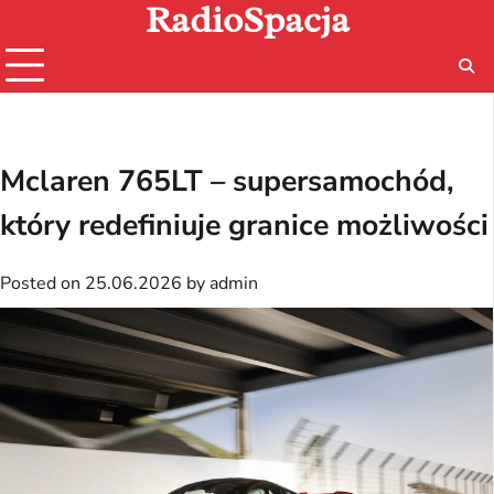
RadioSpacja
Skip
to
content
Mclaren 765LT – supersamochód,
który redefiniuje granice możliwości
Posted on
25.06.2026
by
admin