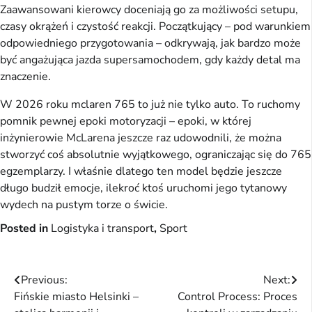
Zaawansowani kierowcy doceniają go za możliwości setupu,
czasy okrążeń i czystość reakcji. Początkujący – pod warunkiem
odpowiedniego przygotowania – odkrywają, jak bardzo może
być angażująca jazda supersamochodem, gdy każdy detal ma
znaczenie.
W 2026 roku mclaren 765 to już nie tylko auto. To ruchomy
pomnik pewnej epoki motoryzacji – epoki, w której
inżynierowie McLarena jeszcze raz udowodnili, że można
stworzyć coś absolutnie wyjątkowego, ograniczając się do 765
egzemplarzy. I właśnie dlatego ten model będzie jeszcze
długo budził emocje, ilekroć ktoś uruchomi jego tytanowy
wydech na pustym torze o świcie.
Posted in
Logistyka i transport
,
Sport
Nawigacja
Previous:
Next:
Fińskie miasto Helsinki –
Control Process: Proces
wpisu