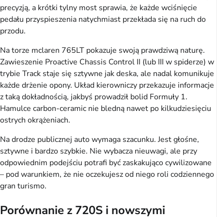
precyzją, a krótki tylny most sprawia, że każde wciśnięcie
pedału przyspieszenia natychmiast przekłada się na ruch do
przodu.
Na torze mclaren 765LT pokazuje swoją prawdziwą naturę.
Zawieszenie Proactive Chassis Control II (lub III w spiderze) w
trybie Track staje się sztywne jak deska, ale nadal komunikuje
każde drżenie opony. Układ kierowniczy przekazuje informacje
z taką dokładnością, jakbyś prowadził bolid Formuły 1.
Hamulce carbon-ceramic nie bledną nawet po kilkudziesięciu
ostrych okrążeniach.
Na drodze publicznej auto wymaga szacunku. Jest głośne,
sztywne i bardzo szybkie. Nie wybacza nieuwagi, ale przy
odpowiednim podejściu potrafi być zaskakująco cywilizowane
– pod warunkiem, że nie oczekujesz od niego roli codziennego
gran turismo.
Porównanie z 720S i nowszymi