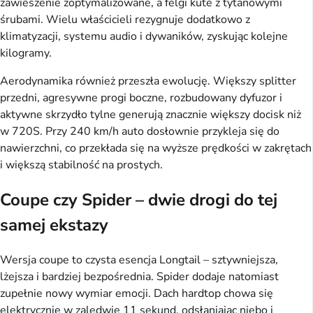
zawieszenie zoptymalizowane, a felgi kute z tytanowymi
śrubami. Wielu właścicieli rezygnuje dodatkowo z
klimatyzacji, systemu audio i dywaników, zyskując kolejne
kilogramy.
Aerodynamika również przeszła ewolucję. Większy splitter
przedni, agresywne progi boczne, rozbudowany dyfuzor i
aktywne skrzydło tylne generują znacznie większy docisk niż
w 720S. Przy 240 km/h auto dosłownie przykleja się do
nawierzchni, co przekłada się na wyższe prędkości w zakrętach
i większą stabilność na prostych.
Coupe czy Spider – dwie drogi do tej
samej ekstazy
Wersja coupe to czysta esencja Longtail – sztywniejsza,
lżejsza i bardziej bezpośrednia. Spider dodaje natomiast
zupełnie nowy wymiar emocji. Dach hardtop chowa się
elektrycznie w zaledwie 11 sekund, odsłaniając niebo i