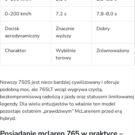
0–200 km/h
7,2 s
7,8–8,0 s
Docisk
Znacznie
Dobry
aerodynamiczny
wyższy
Charakter
Wybitnie
Zrównoważony
torowy
Nowszy 750S jest nieco bardziej cywilizowany i oferuje
podobną moc, ale 765LT wciąż wygrywa czystą,
bezkompromisową radością z jazdy oraz statusem limitowanej
legendy. Dla wielu entuzjastów to właśnie ten model
pozostaje ostatnim „prawdziwym” McLarenem przed erą
hybryd.
Posiadanie mclaren 765 w praktyce –