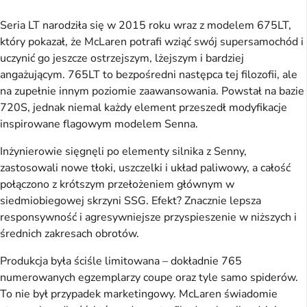
Seria LT narodziła się w 2015 roku wraz z modelem 675LT,
który pokazał, że McLaren potrafi wziąć swój supersamochód i
uczynić go jeszcze ostrzejszym, lżejszym i bardziej
angażującym. 765LT to bezpośredni następca tej filozofii, ale
na zupełnie innym poziomie zaawansowania. Powstał na bazie
720S, jednak niemal każdy element przeszedł modyfikacje
inspirowane flagowym modelem Senna.
Inżynierowie sięgnęli po elementy silnika z Senny,
zastosowali nowe tłoki, uszczelki i układ paliwowy, a całość
połączono z krótszym przełożeniem głównym w
siedmiobiegowej skrzyni SSG. Efekt? Znacznie lepsza
responsywność i agresywniejsze przyspieszenie w niższych i
średnich zakresach obrotów.
Produkcja była ściśle limitowana – dokładnie 765
numerowanych egzemplarzy coupe oraz tyle samo spiderów.
To nie był przypadek marketingowy. McLaren świadomie