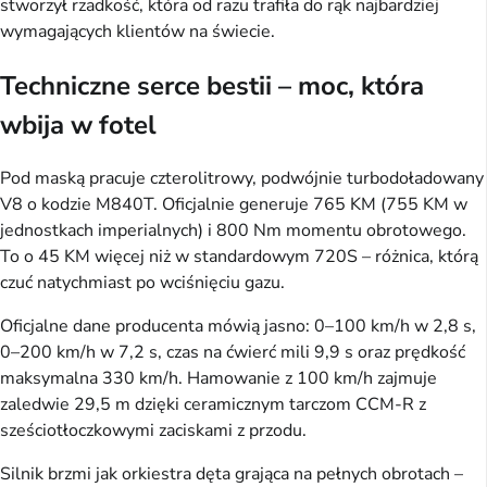
stworzył rzadkość, która od razu trafiła do rąk najbardziej
wymagających klientów na świecie.
Techniczne serce bestii – moc, która
wbija w fotel
Pod maską pracuje czterolitrowy, podwójnie turbodoładowany
V8 o kodzie M840T. Oficjalnie generuje 765 KM (755 KM w
jednostkach imperialnych) i 800 Nm momentu obrotowego.
To o 45 KM więcej niż w standardowym 720S – różnica, którą
czuć natychmiast po wciśnięciu gazu.
Oficjalne dane producenta mówią jasno: 0–100 km/h w 2,8 s,
0–200 km/h w 7,2 s, czas na ćwierć mili 9,9 s oraz prędkość
maksymalna 330 km/h. Hamowanie z 100 km/h zajmuje
zaledwie 29,5 m dzięki ceramicznym tarczom CCM-R z
sześciotłoczkowymi zaciskami z przodu.
Silnik brzmi jak orkiestra dęta grająca na pełnych obrotach –