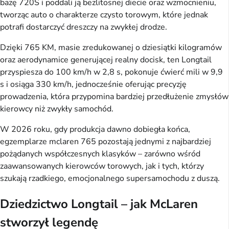
bazę 720S i poddali ją bezlitosnej diecie oraz wzmocnieniu,
tworząc auto o charakterze czysto torowym, które jednak
potrafi dostarczyć dreszczy na zwykłej drodze.
Dzięki 765 KM, masie zredukowanej o dziesiątki kilogramów
oraz aerodynamice generującej realny docisk, ten Longtail
przyspiesza do 100 km/h w 2,8 s, pokonuje ćwierć mili w 9,9
s i osiąga 330 km/h, jednocześnie oferując precyzję
prowadzenia, która przypomina bardziej przedłużenie zmysłów
kierowcy niż zwykły samochód.
W 2026 roku, gdy produkcja dawno dobiegła końca,
egzemplarze mclaren 765 pozostają jednymi z najbardziej
pożądanych współczesnych klasyków – zarówno wśród
zaawansowanych kierowców torowych, jak i tych, którzy
szukają rzadkiego, emocjonalnego supersamochodu z duszą.
Dziedzictwo Longtail – jak McLaren
stworzył legendę