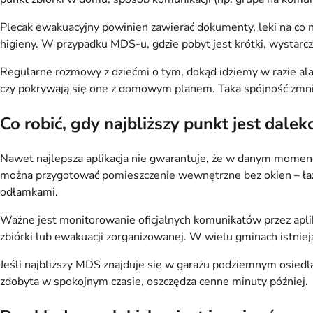
Plecak ewakuacyjny powinien zawierać dokumenty, leki na co n
higieny. W przypadku MDS-u, gdzie pobyt jest krótki, wystarcz
Regularne rozmowy z dziećmi o tym, dokąd idziemy w razie alarm
czy pokrywają się one z domowym planem. Taka spójność zmni
Co robić, gdy najbliższy punkt jest dale
Nawet najlepsza aplikacja nie gwarantuje, że w danym momencie
można przygotować pomieszczenie wewnętrzne bez okien – łazie
odłamkami.
Ważne jest monitorowanie oficjalnych komunikatów przez apli
zbiórki lub ewakuacji zorganizowanej. W wielu gminach istniej
Jeśli najbliższy MDS znajduje się w garażu podziemnym osiedla,
zdobyta w spokojnym czasie, oszczędza cenne minuty później.