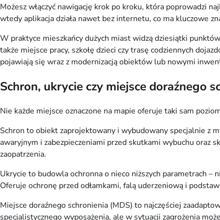
Możesz włączyć nawigację krok po kroku, która poprowadzi naj
wtedy aplikacja działa nawet bez internetu, co ma kluczowe zna
W praktyce mieszkańcy dużych miast widzą dziesiątki punktów
także miejsce pracy, szkołę dzieci czy trasę codziennych doj
pojawiają się wraz z modernizacją obiektów lub nowymi inwent
Schron, ukrycie czy miejsce doraźnego sc
Nie każde miejsce oznaczone na mapie oferuje taki sam poziom 
Schron to obiekt zaprojektowany i wybudowany specjalnie z my
awaryjnym i zabezpieczeniami przed skutkami wybuchu oraz s
zaopatrzenia.
Ukrycie to budowla ochronna o nieco niższych parametrach – n
Oferuje ochronę przed odłamkami, falą uderzeniową i podsta
Miejsce doraźnego schronienia (MDS) to najczęściej zaadaptow
specjalistycznego wyposażenia, ale w sytuacji zagrożenia mo