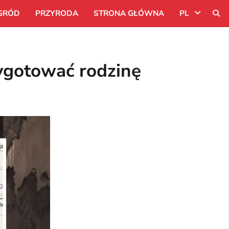
GRÓD
PRZYRODA
STRONA GŁÓWNA
PL
Uk
zygotować rodzinę
Ru
Pl