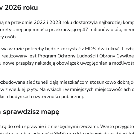
 w 2026 roku
ą na przełomie 2022 i 2023 roku dostarczyła najbardziej kom
retycznej pojemności przekraczającej 47 milionów osób, niema
cy osób.
wa w razie potrzeby będzie korzystać z MDS-ów i ukryć. Licz
 realizowany jest Program Ochrony Ludności i Obrony Cywilnej
u nowe przepisy nakładają obowiązek uwzględniania możliwości
 rozbudowana sieć tuneli dają mieszkańcom stosunkowo dobrą
w z wielkiej płyty. Na wsiach i w mniejszych miejscowościach 
kich budynkach użyteczności publicznej.
im sprawdzisz mapę
otrą do celu sprawnie i z niezbędnymi rzeczami. Warto przygot
nikatorze lub wiadomości SMS) oraz kto odpowiada za dzieci l