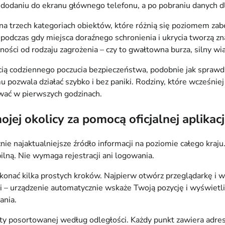
po dodaniu do ekranu głównego telefonu, a po pobraniu danych d
 na trzech kategoriach obiektów, które różnią się poziomem zab
dczas gdy miejsca doraźnego schronienia i ukrycia tworzą znac
ci od rodzaju zagrożenia – czy to gwałtowna burza, silny wiat
ścią codziennego poczucia bezpieczeństwa, podobnie jak sprawd
 pozwala działać szybko i bez paniki. Rodziny, które wcześniej 
hować w pierwszych godzinach.
jej okolicy za pomocą oficjalnej aplikacj
cnie najaktualniejsze źródło informacji na poziomie całego kraj
lną. Nie wymaga rejestracji ani logowania.
konać kilka prostych kroków. Najpierw otwórz przeglądarkę i wp
– urządzenie automatycznie wskaże Twoją pozycję i wyświetli p
ania.
isty posortowanej według odległości. Każdy punkt zawiera adre