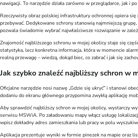
nawigacji. To narzędzie działa zarówno w przeglądarce, jak i 
Rzeczywisty obraz polskiej infrastruktury ochronnej opiera się
przebywać. Dedykowane schrony stanowią najmniejszą grupę, po
pozwala świadomie wybrać najwłaściwsze rozwiązanie w zależnoś
Znajomość najbliższego schronu w mojej okolicy staje się czę
statystyka, lecz konkretna informacja, która w momencie alarmu
realną przewagę – wiedzą, dokąd biec, co zabrać i jak się zac
Jak szybko znaleźć najbliższy schron w mo
Oficjalne narzędzie nosi nazwę „Gdzie się ukryć” i stanowi obe
dodaniu do ekranu głównego przypomina zwykłą aplikację mobi
Aby sprawdzić najbliższy schron w mojej okolicy, wystarczy wy
serwisu MSWiA. Po załadowaniu mapy włącz usługę lokalizacji 
wpisz dokładny adres zamieszkania lub pracy w polu wyszukiw
Aplikacja prezentuje wyniki w formie pinezek na mapie oraz l