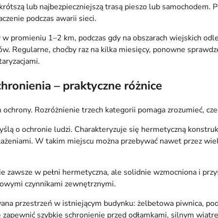
krótszą lub najbezpieczniejszą trasą pieszo lub samochodem. 
czenie podczas awarii sieci.
 w promieniu 1–2 km, podczas gdy na obszarach wiejskich odle
azdów. Regularne, choćby raz na kilka miesięcy, ponowne spra
aryzacjami.
hronienia – praktyczne różnice
ochrony. Rozróżnienie trzech kategorii pomaga zrozumieć, czeg
ślą o ochronie ludzi. Charakteryzuje się hermetyczną konstruk
każeniami. W takim miejscu można przebywać nawet przez wie
ie zawsze w pełni hermetyczna, ale solidnie wzmocniona i prz
wowymi czynnikami zewnętrznymi.
ana przestrzeń w istniejącym budynku: żelbetowa piwnica, podz
że zapewnić szybkie schronienie przed odłamkami, silnym wiat