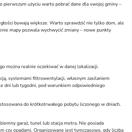
Po pierwszym użyciu warto pobrać dane dla swojej gminy –
głości bywają większe. Warto sprawdzić nie tylko dom, ale
wdzenie mapy pozwala wychwycić zmiany – nowe punkty
o można realnie oczekiwać w danej lokalizacji.
cją, systemami filtrowentylacji, własnym zasilaniem
le dni lub tygodni, pod warunkiem odpowiedniego
ystosowana do krótkotrwałego pobytu liczonego w dniach.
iemny garaż, tunel lub stacja metra. Nie posiada
rem czy opadami. Organizowane jest tymczasowo, gdy liczba