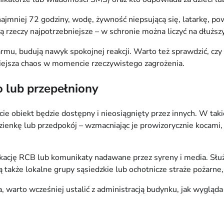
ajmniej 72 godziny, wodę, żywność niepsującą się, latarkę, po
ą rzeczy najpotrzebniejsze – w schronie można liczyć na dłużs
u, budują nawyk spokojnej reakcji. Warto też sprawdzić, czy w 
ejsza chaos w momencie rzeczywistego zagrożenia.
ko lub przepełniony
 obiekt będzie dostępny i nieosiągnięty przez innych. W takie
nkę lub przedpokój – wzmacniając je prowizorycznie kocami, t
kację RCB lub komunikaty nadawane przez syreny i media. Służ
ą także lokalne grupy sąsiedzkie lub ochotnicze straże pożarne
 warto wcześniej ustalić z administracją budynku, jak wygląda 