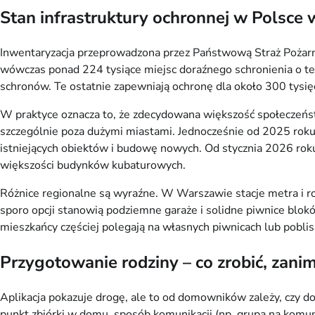
Stan infrastruktury ochronnej w Polsce
Inwentaryzacja przeprowadzona przez Państwową Straż Pożarn
wówczas ponad 224 tysiące miejsc doraźnego schronienia o teo
schronów. Te ostatnie zapewniają ochronę dla około 300 tysię
W praktyce oznacza to, że zdecydowana większość społeczeńst
szczególnie poza dużymi miastami. Jednocześnie od 2025 roku
istniejących obiektów i budowę nowych. Od stycznia 2026 rok
większości budynków kubaturowych.
Różnice regionalne są wyraźne. W Warszawie stacje metra i
sporo opcji stanowią podziemne garaże i solidne piwnice blokó
mieszkańcy częściej polegają na własnych piwnicach lub poblis
Przygotowanie rodziny – co zrobić, zan
Aplikacja pokazuje drogę, ale to od domowników zależy, czy d
punkt zbiórki w domu, sposób komunikacji (np. grupa na komu