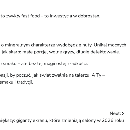
 to zwykły fast food – to inwestycja w dobrostan.
e o mineralnym charakterze wydobędzie nuty. Unikaj mocnych
o jak skarb: małe porcje, wolne gryzy, długie delektowanie.
 smaku – ale bez tej magii oslej rzadkości.
ji, by poczuć, jak świat zwalnia na talerzu. A Ty –
maku i tradycji.
Next:
iększy: giganty ekranu, które zmieniają salony w 2026 roku