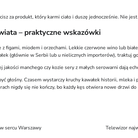
sz za produkt, który karmi ciało i duszę jednocześnie. Nie jest
wiata – praktyczne wskazówki
z figami, miodem i orzechami. Lekkie czerwone wino lub biał
ałek (głównie w Serbii lub u nielicznych importerów), traktuj g
ej jakości manchego czy kozie sery z małych serowarni dają echo
ć głośny. Czasem wystarczy kruchy kawałek historii, mleka i pas
ch nigdy się nie kończy, bo każdy kęs otwiera nowe drzwi do s
r w sercu Warszawy
Telewizor najw