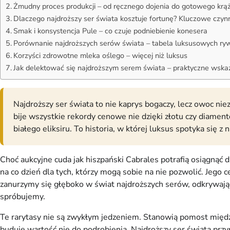
Żmudny proces produkcji – od ręcznego dojenia do gotowego krą
Dlaczego najdroższy ser świata kosztuje fortunę? Kluczowe czynn
Smak i konsystencja Pule – co czuje podniebienie konesera
Porównanie najdroższych serów świata – tabela luksusowych ryw
Korzyści zdrowotne mleka oślego – więcej niż luksus
Jak delektować się najdroższym serem świata – praktyczne wska
Najdroższy ser świata to nie kaprys bogaczy, lecz owoc nie
bije wszystkie rekordy cenowe nie dzięki złotu czy diamen
białego eliksiru. To historia, w której luksus spotyka się 
Choć aukcyjne cuda jak hiszpański Cabrales potrafią osiągnąć
na co dzień dla tych, którzy mogą sobie na nie pozwolić. Jeg
zanurzymy się głęboko w świat najdroższych serów, odkrywając t
spróbujemy.
Te rarytasy nie są zwykłym jedzeniem. Stanowią pomost międz
buduje wartość nie do podrobienia. Najdroższy ser świata przy