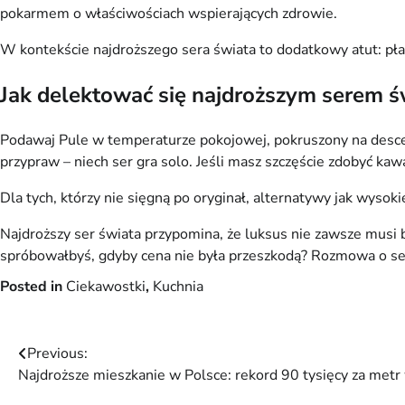
pokarmem o właściwościach wspierających zdrowie.
W kontekście najdroższego sera świata to dodatkowy atut: płaci
Jak delektować się najdroższym serem ś
Podawaj Pule w temperaturze pokojowej, pokruszony na desce 
przypraw – niech ser gra solo. Jeśli masz szczęście zdobyć kaw
Dla tych, którzy nie sięgną po oryginał, alternatywy jak wysoki
Najdroższy ser świata przypomina, że luksus nie zawsze musi by
spróbowałbyś, gdyby cena nie była przeszkodą? Rozmowa o sera
Posted in
Ciekawostki
,
Kuchnia
Nawigacja
Previous:
Najdroższe mieszkanie w Polsce: rekord 90 tysięcy za met
wpisu