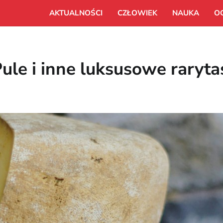
AKTUALNOŚCI
CZŁOWIEK
NAUKA
O
Pule i inne luksusowe raryta