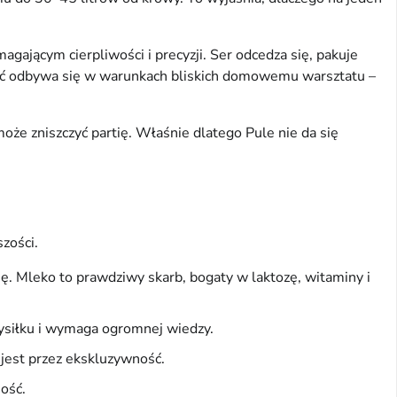
gającym cierpliwości i precyzji. Ser odcedza się, pakuje
łość odbywa się w warunkach bliskich domowemu warsztatu –
może zniszczyć partię. Właśnie dlatego Pule nie da się
szości.
ję. Mleko to prawdziwy skarb, bogaty w laktozę, witaminy i
wysiłku i wymaga ogromnej wiedzy.
 jest przez ekskluzywność.
ość.