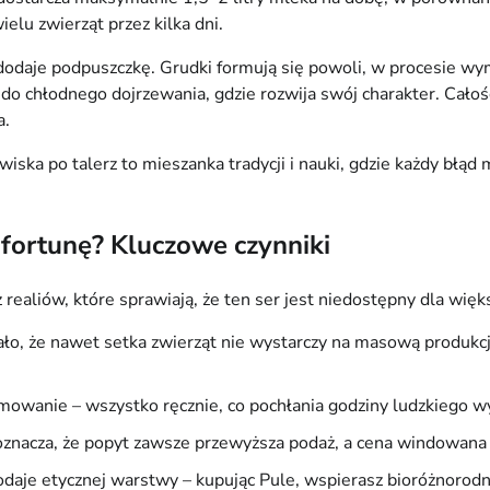
elu zwierząt przez kilka dni.
dodaje podpuszczkę. Grudki formują się powoli, w procesie wyma
a do chłodnego dojrzewania, gdzie rozwija swój charakter. Ca
a.
ska po talerz to mieszanka tradycji i nauki, gdzie każdy błąd 
 fortunę? Kluczowe czynniki
 realiów, które sprawiają, że ten ser jest niedostępny dla więk
mało, że nawet setka zwierząt nie wystarczy na masową produkc
ormowanie – wszystko ręcznie, co pochłania godziny ludzkiego 
 oznacza, że popyt zawsze przewyższa podaż, a cena windowana
dodaje etycznej warstwy – kupując Pule, wspierasz bioróżnorodn