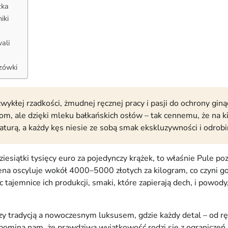
żka
iki
ali
zówki
zwykłej rzadkości, żmudnej ręcznej pracy i pasji do ochrony gi
tom, ale dzięki mleku bałkańskich osłów – tak cennemu, że na k
z naturą, a każdy kęs niesie ze sobą smak ekskluzywności i odro
 dziesiątki tysięcy euro za pojedynczy krążek, to właśnie Pu
o cena oscyluje wokół 4000–5000 złotych za kilogram, co czyn
ajemnice ich produkcji, smaki, które zapierają dech, i powody, 
y tradycją a nowoczesnym luksusem, gdzie każdy detal – od r
pomina nam, że prawdziwa wyjątkowość rodzi się z ograniczeń i