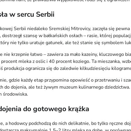
sła w sercu Serbii
owej Serbii niedaleko Sremskiej Mitrovicy, zaczęła się pewna
, dostrzegł szansę w bałkańskich osłach – rasie, której populac
tóry nie tylko uratuje gatunek, ale też stanie się symbolem lu
e nie krzepnie łatwo – zawiera za mało kazeiny, kluczowego b
60 procent mleka z oslic i 40 procent koziego. Ta mieszanka, w
Dziś produkcja ogranicza się do zaledwie kilkudziesięciu kilog
mie, gdzie każdy etap przypomina opowieść o przetrwaniu i szac
nych do dojenia, ale też żywym muzeum kulinarnego dziedzictwa.
m środowiska.
dojenia do gotowego krążka
, a hodowcy podchodzą do nich delikatnie, bo tylko ręczne doje
ca dostarcza maksymalnie 1,5–2 litry mleka na dobę, w porówna