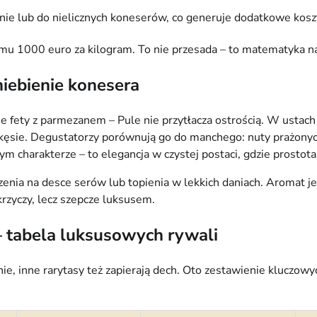
alnie lub do nielicznych koneserów, co generuje dodatkowe koszt
mu 1000 euro za kilogram. To nie przesada – to matematyka nat
niebienie konesera
nie fety z parmezanem – Pule nie przytłacza ostrością. W ustac
kęsie. Degustatorzy porównują go do manchego: nuty prażonych 
ym charakterze – to elegancja w czystej postaci, gdzie prostot
szenia na desce serów lub topienia w lekkich daniach. Aromat j
krzyczy, lecz szepcze luksusem.
– tabela luksusowych rywali
nie, inne rarytasy też zapierają dech. Oto zestawienie kluczow