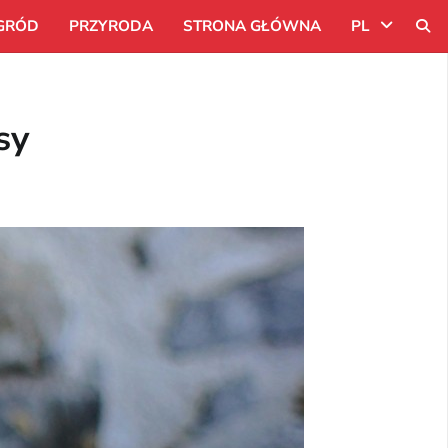
GRÓD
PRZYRODA
STRONA GŁÓWNA
PL
Uk
sy
Ru
Pl