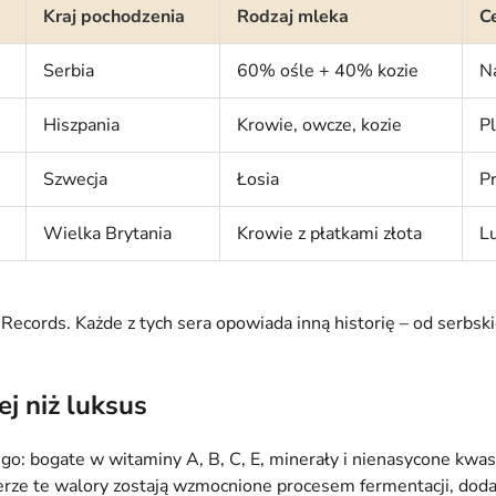
Kraj pochodzenia
Rodzaj mleka
C
Serbia
60% ośle + 40% kozie
Na
Hiszpania
Krowie, owcze, kozie
Pl
Szwecja
Łosia
P
Wielka Brytania
Krowie z płatkami złota
L
cords. Każde z tych sera opowiada inną historię – od serbskie
j niż luksus
go: bogate w witaminy A, B, C, E, minerały i nienasycone kwas
serze te walory zostają wzmocnione procesem fermentacji, dodaj