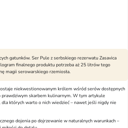
nących gatunków. Ser Pule z serbskiego rezerwatu Zasavica
ilogram finalnego produktu potrzeba aż 25 litrów tego
binę magii serowarskiego rzemiosła.
le pozostaje niekwestionowanym królem wśród serów dostępnych
i go prawdziwym skarbem kulinarnym. W tym artykule
dla których warto o nich wiedzieć – nawet jeśli nigdy nie
ęcznego dojenia po dojrzewanie w naturalnych warunkach –
 miłości do detalu.