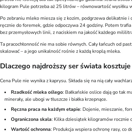
kilogram Pule potrzeba aż 25 litrów – równowartość wysiłku wi
Po zebraniu mleko miesza się z kozim, podgrzewa delikatnie i 
ręcznie do foremek, gdzie odpoczywa 24 godziny. Potem trafi
bez przemysłowych linii, z naciskiem na jakość każdego mililitr
Ta pracochłonność nie ma sobie równych. Cały łańcuch od pastwi
skalować – a jego unikalność rośnie z każdą kroplą mleka.
Dlaczego najdroższy ser świata kosztuje
Cena Pule nie wynika z kaprysu. Składa się na nią cały wachlarz
Rzadkość mleka oślego
: Bałkańskie oslice dają go tak 
minerały, ale ubogi w tłuszcze i białka krzepnące.
Ręczna praca na każdym etapie
: Dojenie, mieszanie, f
Ograniczona skala
: Kilka dziesiątek kilogramów rocznie
Wartość ochronna
: Produkcja wspiera ochronę rasy, co 