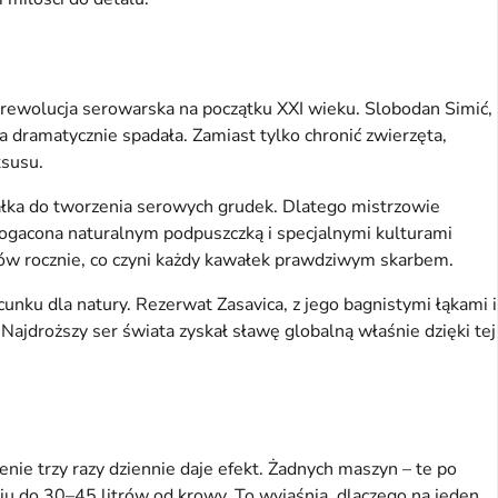
 rewolucja serowarska na początku XXI wieku. Slobodan Simić,
ja dramatycznie spadała. Zamiast tylko chronić zwierzęta,
ksusu.
iałka do tworzenia serowych grudek. Dlatego mistrzowie
zbogacona naturalnym podpuszczką i specjalnymi kulturami
ramów rocznie, co czyni każdy kawałek prawdziwym skarbem.
unku dla natury. Rezerwat Zasavica, z jego bagnistymi łąkami i
 Najdroższy ser świata zyskał sławę globalną właśnie dzięki tej
nie trzy razy dziennie daje efekt. Żadnych maszyn – te po
niu do 30–45 litrów od krowy. To wyjaśnia, dlaczego na jeden