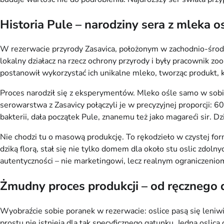
Historia Pule – narodziny sera z mleka o
W rezerwacie przyrody Zasavica, położonym w zachodnio-środk
lokalny działacz na rzecz ochrony przyrody i były pracownik zoo
postanowił wykorzystać ich unikalne mleko, tworząc produkt, k
Proces narodził się z eksperymentów. Mleko ośle samo w sobi
serowarstwa z Zasavicy połączyli je w precyzyjnej proporcji: 
bakterii, dała początek Pule, znanemu też jako magareći sir. 
Nie chodzi tu o masową produkcję. To rękodzieło w czystej for
dziką florą, stał się nie tylko domem dla około stu oslic zdol
autentyczności – nie marketingowi, lecz realnym ograniczenio
Żmudny proces produkcji – od ręcznego 
Wyobraźcie sobie poranek w rezerwacie: oslice pasą się leniwie
prostu nie istnieją dla tak specyficznego gatunku. Jedna osli