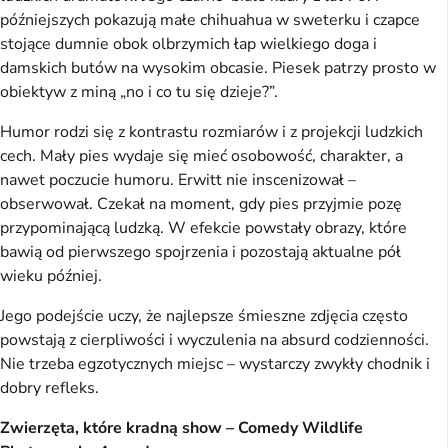
późniejszych pokazują małe chihuahua w sweterku i czapce
stojące dumnie obok olbrzymich łap wielkiego doga i
damskich butów na wysokim obcasie. Piesek patrzy prosto w
obiektyw z miną „no i co tu się dzieje?”.
Humor rodzi się z kontrastu rozmiarów i z projekcji ludzkich
cech. Mały pies wydaje się mieć osobowość, charakter, a
nawet poczucie humoru. Erwitt nie inscenizował –
obserwował. Czekał na moment, gdy pies przyjmie pozę
przypominającą ludzką. W efekcie powstały obrazy, które
bawią od pierwszego spojrzenia i pozostają aktualne pół
wieku później.
Jego podejście uczy, że najlepsze śmieszne zdjęcia często
powstają z cierpliwości i wyczulenia na absurd codzienności.
Nie trzeba egzotycznych miejsc – wystarczy zwykły chodnik i
dobry refleks.
Zwierzęta, które kradną show – Comedy Wildlife