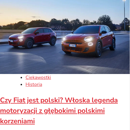
Ciekawostki
Historia
Czy Fiat jest polski? Włoska legenda
motoryzacji z głębokimi polskimi
korzeniami