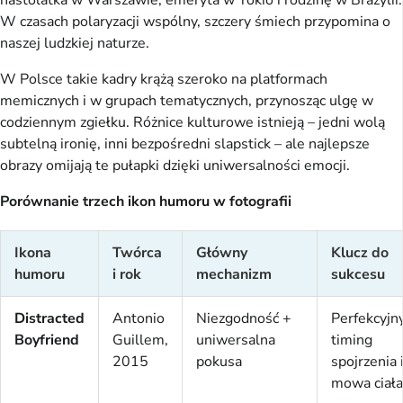
nastolatka w Warszawie, emeryta w Tokio i rodzinę w Brazylii.
W czasach polaryzacji wspólny, szczery śmiech przypomina o
naszej ludzkiej naturze.
W Polsce takie kadry krążą szeroko na platformach
memicznych i w grupach tematycznych, przynosząc ulgę w
codziennym zgiełku. Różnice kulturowe istnieją – jedni wolą
subtelną ironię, inni bezpośredni slapstick – ale najlepsze
obrazy omijają te pułapki dzięki uniwersalności emocji.
Porównanie trzech ikon humoru w fotografii
Ikona
Twórca
Główny
Klucz do
humoru
i rok
mechanizm
sukcesu
Distracted
Antonio
Niezgodność +
Perfekcyjn
Boyfriend
Guillem,
uniwersalna
timing
2015
pokusa
spojrzenia 
mowa ciała