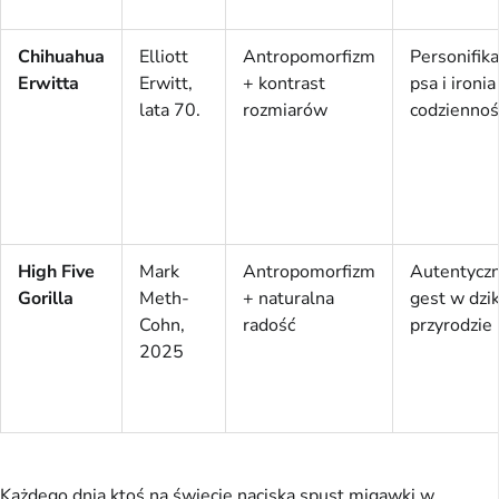
Chihuahua
Elliott
Antropomorfizm
Personifika
Erwitta
Erwitt,
+ kontrast
psa i ironia
lata 70.
rozmiarów
codziennoś
High Five
Mark
Antropomorfizm
Autentycz
Gorilla
Meth-
+ naturalna
gest w dzik
Cohn,
radość
przyrodzie
2025
Każdego dnia ktoś na świecie naciska spust migawki w