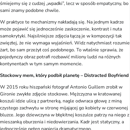
śmiejemy się z cudzej „wpadki”, lecz w sposób empatyczny, bo
sami znamy podobne chwile.
W praktyce te mechanizmy nakładają się. Na jednym kadrze
może pojawić się jednocześnie zaskoczenie, kontrast i nuta
samokrytyki. Najsilniejsze zdjęcia łączą je w kompozycji tak
zwięzłej, że nie wymaga wyjaśnień. Widz natychmiast rozumie
żart, bo sam przeżył coś podobnego. To właśnie sprawia, że
pojedynczy obraz potrafi rozbawić miliony ludzi na różnych
kontynentach w tym samym momencie.
Stockowy mem, który podbił planetę – Distracted Boyfriend
W 2015 roku hiszpański fotograf Antonio Guillem zrobił w
Gironie zwykłe zdjęcie stockowe. Mężczyzna w kratowanej
koszuli idzie ulicą z partnerką, nagle odwraca głowę z miną
czystego zachwytu w stronę mijającej go kobiety w czerwonej
bluzce. Jego dziewczyna w błękitnej koszulce patrzy na niego z
mieszanką oburzenia i niedowierzania. Kadr jest statyczny, a
jednocześnie pełen napięcia dramatycznego.