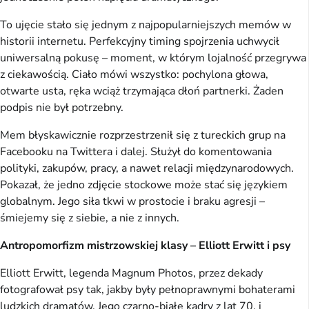
To ujęcie stało się jednym z najpopularniejszych memów w
historii internetu. Perfekcyjny timing spojrzenia uchwycił
uniwersalną pokusę – moment, w którym lojalność przegrywa
z ciekawością. Ciało mówi wszystko: pochylona głowa,
otwarte usta, ręka wciąż trzymająca dłoń partnerki. Żaden
podpis nie był potrzebny.
Mem błyskawicznie rozprzestrzenił się z tureckich grup na
Facebooku na Twittera i dalej. Służył do komentowania
polityki, zakupów, pracy, a nawet relacji międzynarodowych.
Pokazał, że jedno zdjęcie stockowe może stać się językiem
globalnym. Jego siła tkwi w prostocie i braku agresji –
śmiejemy się z siebie, a nie z innych.
Antropomorfizm mistrzowskiej klasy – Elliott Erwitt i psy
Elliott Erwitt, legenda Magnum Photos, przez dekady
fotografował psy tak, jakby były pełnoprawnymi bohaterami
ludzkich dramatów. Jego czarno-białe kadry z lat 70. i