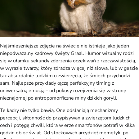
Najśmieszniejsze zdjęcie na świecie nie istnieje jako jeden
niepodważalny kadrowy święty Graal. Humor wizualny rodzi
się w ułamku sekundy zderzenia oczekiwań z rzeczywistością,
w wyrazie twarzy, który zdradza więcej niż słowa, lub w geście
tak absurdalnie ludzkim u zwierzęcia, że śmiech przychodzi
sam. Najlepsze przykłady łączą perfekcyjny timing z
uniwersalną emocją – od pokusy rozejrzenia się w stronę
nieznajomej po antropomorficzne miny dzikich goryli.
Te kadry nie tylko bawią. One odsłaniają mechanizmy
percepcji, skłonność do przypisywania zwierzętom ludzkich
cech i potęgę chwili, która w erze smartfonów potrafi w kilka
godzin obiec świat. Od stockowych arcydzieł memetyki po