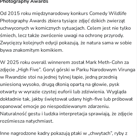
Photography Awards
Od 2015 roku międzynarodowy konkurs Comedy Wildlife
Photography Awards zbiera tysiące zdjęć dzikich zwierząt
uchwyconych w komicznych sytuacjach. Celem jest nie tylko
śmiech, lecz także zwrócenie uwagi na ochronę przyrody.
Zwycięzcy kolejnych edycji pokazują, że natura sama w sobie
bywa znakomitym komikiem.
W 2025 roku overall winnerem został Mark Meth-Cohn za
zdjęcie „High Five”. Goryl górski w Parku Narodowym Virunga
w Rwandzie stoi na jednej tylnej łapie, jedną przednią
uniesioną wysoko, drugą dłonią opartą na głowie, pysk
otwarty w wyrazie czystej euforii lub zdziwienia. Wygląda
dokładnie tak, jakby świętował udany high-five lub próbował
opanować emocje po niespodziewanym zdarzeniu.
Naturalność gestu i ludzka interpretacja sprawiają, że zdjęcie
rozśmiesza natychmiast.
Inne nagrodzone kadry pokazują ptaki w „chwytach”, ryby z