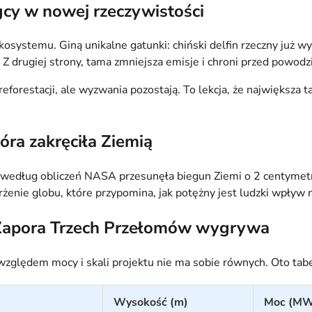
cy w nowej rzeczywistości
ystemu. Giną unikalne gatunki: chiński delfin rzeczny już wygi
 drugiej strony, tama zmniejsza emisje i chroni przed powodziam
forestacji, ale wyzwania pozostają. To lekcja, że największa tam
óra zakręciła Ziemią
 według obliczeń NASA przesunęła biegun Ziemi o 2 centymetr
drżenie globu, które przypomina, jak potężny jest ludzki wpływ 
 Zapora Trzech Przełomów wygrywa
d względem mocy i skali projektu nie ma sobie równych. Oto ta
Wysokość (m)
Moc (M