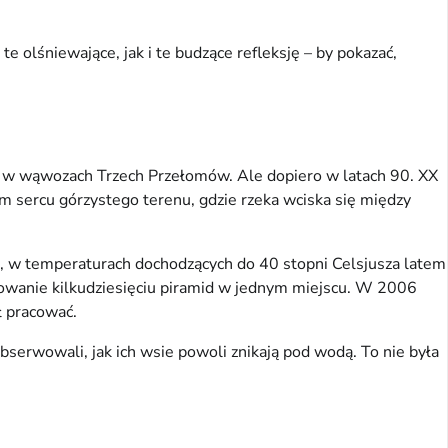
 olśniewające, jak i te budzące refleksję – by pokazać,
ie w wąwozach Trzech Przełomów. Ale dopiero w latach 90. XX
m sercu górzystego terenu, gdzie rzeka wciska się między
e, w temperaturach dochodzących do 40 stopni Celsjusza latem
dowanie kilkudziesięciu piramid w jednym miejscu. W 2006
ł pracować.
erwowali, jak ich wsie powoli znikają pod wodą. To nie była