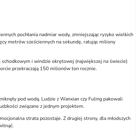
ciennych pochłania nadmiar wody, zmniejszając ryzyko wielkich
ięcy metrów sześciennych na sekundę, ratując miliony
om schodkowym i windzie okrętowej (największej na świecie)
orcie przekraczają 150 milionów ton rocznie.
 zniknęły pod wodą. Ludzie z Wanxian czy Fuling pakowali
 ludzkości związane z jednym projektem.
ocjonalna strata pozostaje. Z drugiej strony, dla młodszych
witnąć.