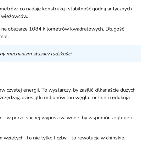
metrów, co nadaje konstrukcji stabilność godną antycznych
et wieżowców.
dę na obszarze 1084 kilometrów kwadratowych. Długość
nie.
jny mechanizm służący ludzkości.
stej energii. To wystarczy, by zasilić kilkanaście dużych
czędzają dziesiątki milionów ton węgla rocznie i redukują
or – w porze suchej wypuszcza wodę, by wspomóc żeglugę i
wziętych. To nie tylko liczby – to rewolucja w chińskiej