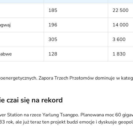
185
22 500
agwaj
196
14 000
305
3 600
babwe
128
1 830
roenergetycznych. Zapora Trzech Przełomów dominuje w kategor
e czai się na rekord
 Station na rzece Yarlung Tsangpo. Planowana moc 60 gigawat
3 rok, ale już teraz ten projekt budzi emocje i dyskusje geop