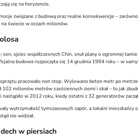
zają się na horyzoncie.
mocje związane z budową oraz realne konsekwencje – zarówno te
 na świecie w oczach milionów.
olosa
at-sen, ojciec współczesnych Chin, snuł plany o ogromnej tam
Oficjalna budowa rozpoczęła się 14 grudnia 1994 roku – w samy
ego sprzętu pracowało non stop. Wylewano beton metr po metrz
d 102 milionów metrów sześciennych ziemi i skał – to jak zbu
 nastąpiło w 2012 roku, kiedy ostatni z 32 generatorów zaczą
ły wytrzymałość tymczasowych zapór, a lokalni mieszkańcy obs
tąd nie widział.
dech w piersiach