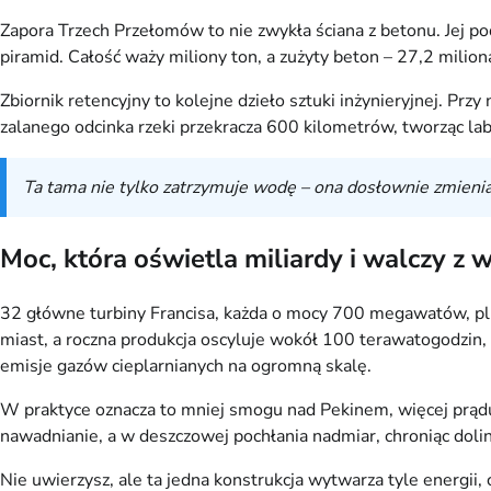
Zapora Trzech Przełomów to nie zwykła ściana z betonu. Jej p
piramid. Całość waży miliony ton, a zużyty beton – 27,2 mili
Zbiornik retencyjny to kolejne dzieło sztuki inżynieryjnej
zalanego odcinka rzeki przekracza 600 kilometrów, tworząc labir
Ta tama nie tylko zatrzymuje wodę – ona dosłownie zmienia b
Moc, która oświetla miliardy i walczy z
32 główne turbiny Francisa, każda o mocy 700 megawatów, plu
miast, a roczna produkcja oscyluje wokół 100 terawatogodzin,
emisje gazów cieplarnianych na ogromną skalę.
W praktyce oznacza to mniej smogu nad Pekinem, więcej prądu
nawadnianie, a w deszczowej pochłania nadmiar, chroniąc dolin
Nie uwierzysz, ale ta jedna konstrukcja wytwarza tyle energii,