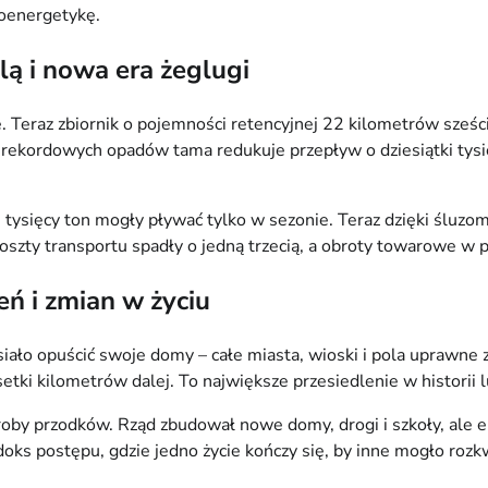
roenergetykę.
ą i nowa era żeglugi
ę. Teraz zbiornik o pojemności retencyjnej 22 kilometrów sześ
s rekordowych opadów tama redukuje przepływ o dziesiątki tys
0 tysięcy ton mogły pływać tylko w sezonie. Teraz dzięki śluz
szty transportu spadły o jedną trzecią, a obroty towarowe w p
eń i zmian w życiu
siało opuścić swoje domy – całe miasta, wioski i pola uprawne
setki kilometrów dalej. To największe przesiedlenie w historii
oby przodków. Rząd zbudował nowe domy, drogi i szkoły, ale em
oks postępu, gdzie jedno życie kończy się, by inne mogło rozk