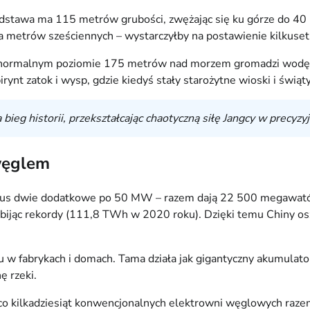
odstawa ma 115 metrów grubości, zwężając się ku górze do 40 
ona metrów sześciennych – wystarczyłby na postawienie kilkus
. Przy normalnym poziomie 175 metrów nad morzem gromadzi wo
ynt zatok i wysp, gdzie kiedyś stały starożytne wioski i świąty
ieg historii, przekształcając chaotyczną siłę Jangcy w precyzy
 węglem
s dwie dodatkowe po 50 MW – razem dają 22 500 megawatów czy
 bijąc rekordy (111,8 TWh w 2020 roku). Dzięki temu Chiny osz
 w fabrykach i domach. Tama działa jak gigantyczny akumulat
ę rzeki.
 co kilkadziesiąt konwencjonalnych elektrowni węglowych razem 