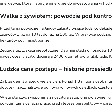
energetyce, która inspiruje inne kraje do inwestowania w hyd
Walka z żywiołem: powodzie pod kontrol
Przed tamą powodzie na Jangcy zabijały tysiące ludzi co dekad
zalewów z raz na 10 lat do raz na 100 lat. W praktyce podcza
hektarów pól i miast poniżej.
Żegluga też zyskała niebotycznie. Dawniej statki o nośności 1
nawet oceany statki docierają 2400 kilometrów w głąb lądu. Ko
Ludzka cena postępu – historie przesiedl
Za blaskiem świateł kryje się cień. Ponad 1,3 miliona osób mu
dobytek i zaczynali życie od nowa w nowych osiedlach, często 
Wielu starszych wspomina z nostalgią zatopione świątynie i gr
pokoleń tama oznacza pracę, prąd i lepsze perspektywy – parad