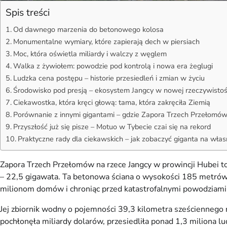
Spis treści
Od dawnego marzenia do betonowego kolosa
Monumentalne wymiary, które zapierają dech w piersiach
Moc, która oświetla miliardy i walczy z węglem
Walka z żywiołem: powodzie pod kontrolą i nowa era żeglugi
Ludzka cena postępu – historie przesiedleń i zmian w życiu
Środowisko pod presją – ekosystem Jangcy w nowej rzeczywistoś
Ciekawostka, która kręci głową: tama, która zakręciła Ziemią
Porównanie z innymi gigantami – gdzie Zapora Trzech Przełom
Przyszłość już się pisze – Motuo w Tybecie czai się na rekord
Praktyczne rady dla ciekawskich – jak zobaczyć giganta na wła
Zapora Trzech Przełomów na rzece Jangcy w prowincji Hubei t
– 22,5 gigawata. Ta betonowa ściana o wysokości 185 metrów i 
milionom domów i chroniąc przed katastrofalnymi powodziami
Jej zbiornik wodny o pojemności 39,3 kilometra sześciennego 
pochłonęła miliardy dolarów, przesiedliła ponad 1,3 miliona lu