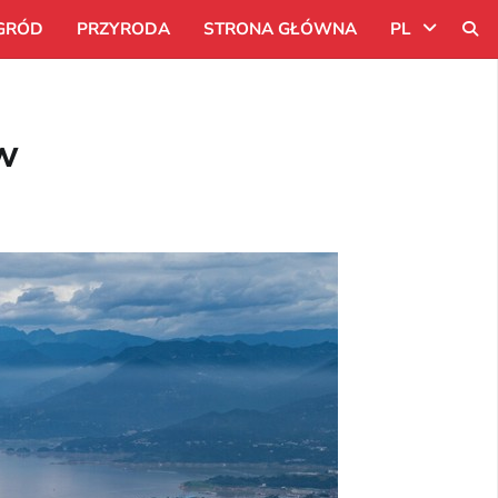
GRÓD
PRZYRODA
STRONA GŁÓWNA
PL
Uk
w
Ru
Pl