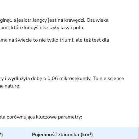
nął, a jesiotr Jangcy jest na krawędzi. Osuwiska,
i, które kiedyś niszczyły lasy i pola.
a na świecie to nie tylko triumf, ale też test dla
y i wydłużyła dobę o 0,06 mikrosekundy. To nie science
na naturę.
bela porównująca kluczowe parametry:
W)
Pojemność zbiornika (km³)