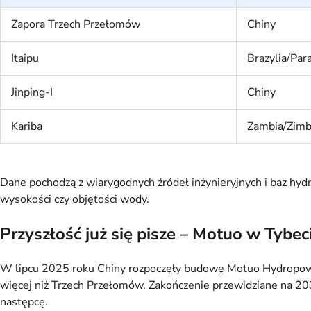
Zapora Trzech Przełomów
Chiny
Itaipu
Brazylia/Par
Jinping-I
Chiny
Kariba
Zambia/Zim
Dane pochodzą z wiarygodnych źródeł inżynieryjnych i baz hyd
wysokości czy objętości wody.
Przyszłość już się pisze – Motuo w Tybeci
W lipcu 2025 roku Chiny rozpoczęły budowę Motuo Hydropower
więcej niż Trzech Przełomów. Zakończenie przewidziane na 203
następcę.