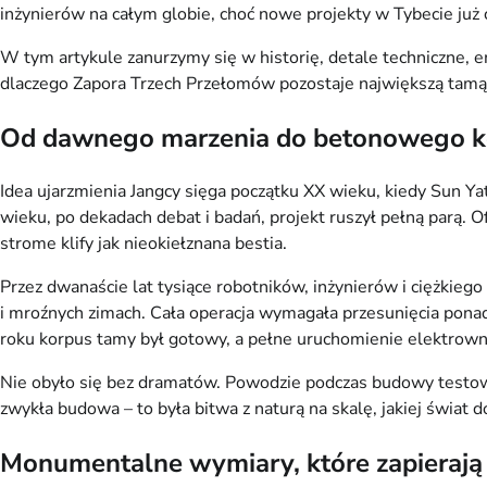
inżynierów na całym globie, choć nowe projekty w Tybecie już c
W tym artykule zanurzymy się w historię, detale techniczne, e
dlaczego Zapora Trzech Przełomów pozostaje największą tamą
Od dawnego marzenia do betonowego k
Idea ujarzmienia Jangcy sięga początku XX wieku, kiedy Sun Y
wieku, po dekadach debat i badań, projekt ruszył pełną parą. 
strome klify jak nieokiełznana bestia.
Przez dwanaście lat tysiące robotników, inżynierów i ciężki
i mroźnych zimach. Cała operacja wymagała przesunięcia pona
roku korpus tamy był gotowy, a pełne uruchomienie elektrowni
Nie obyło się bez dramatów. Powodzie podczas budowy testowa
zwykła budowa – to była bitwa z naturą na skalę, jakiej świat do
Monumentalne wymiary, które zapierają 