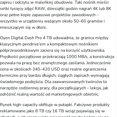
zapisu i odczytu w maleńkiej obudowie. Taki nośnik mieści
setki tysięcy zdjęć RAW, dziesiątki godzin nagrań 4K lub 8K
oraz pełne kopie zapasowe projektów zawodowych –
wszystko w urządzeniu ważącym około 50–60 gramów i
mieszczącym się w dłoni.
Oyen Digital Dash Pro 4 TB udowadnia, że granica między
klasycznym pendrive’em a kompaktowym nośnikiem
półprzewodnikowym zaciera się na korzyść użytkownika.
Prędkości początkowe przekraczają 1000 MB/s, a konstrukcja
pozwala na pracę bez zewnętrznego zasilania. Jednocześnie
cena w okolicach 340–420 USD oraz realne ograniczenia
termiczne przy bardzo długich, ciągłych zapisach wymagają
świadomego podejścia. Dla zaawansowanych twórców to
narzędzie codziennej pracy, dla początkujących – lekcja, jak
odróżnić realną wartość od marketingowych obietnic.
Rynek high-capacity obfituje w pułapki. Fałszywe produkty
reklamowane jako 8 TB czy 16 TB wciąż pojawiają się w