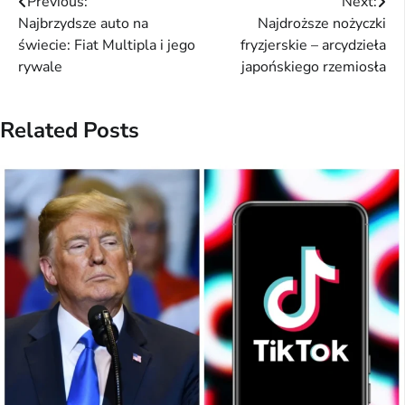
Nawigacja
Previous:
Next:
Najbrzydsze auto na
Najdroższe nożyczki
wpisu
świecie: Fiat Multipla i jego
fryzjerskie – arcydzieła
rywale
japońskiego rzemiosła
Related Posts