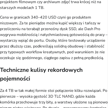
projektem filmowym czy archiwum zdjęć trwa krócej niż na
starszych modelach 1 TB.
Cena w granicach 340–420 USD czyni go produktem
niszowym. Za te pieniądze można kupić większy i tańszy w
przeliczeniu na terabajt przenośny dysk SSD, ale Dash Pro
wygrywa mobilnością i natychmiastową gotowością do pracy –
wystarczy wpiąć do portu. Osoby, które testowały urządzenie
przez dłuższy czas, podkreślają solidną obudowę i stabilność
przy typowych workflow kreatywnych, pod warunkiem że nie
oczekuje się godzinnego, ciągłego zapisu z pełną prędkością.
Techniczne kulisy rekordowych
pojemności
Za 4 TB w tak małej formie stoi połączenie kilku rozwiązań. Po
pierwsze – wysoka gęstość 3D TLC NAND, gdzie każda
komórka przechowuje trzy bity, a warstwy ułożone są pionowo
niczym piętra wieżowca. Po drugie – zaawansowany kontroler