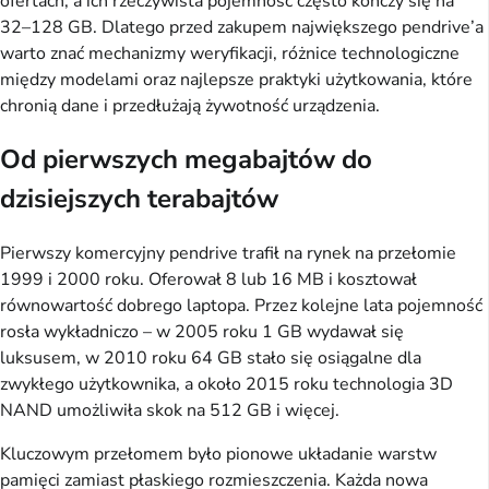
ofertach, a ich rzeczywista pojemność często kończy się na
32–128 GB. Dlatego przed zakupem największego pendrive’a
warto znać mechanizmy weryfikacji, różnice technologiczne
między modelami oraz najlepsze praktyki użytkowania, które
chronią dane i przedłużają żywotność urządzenia.
Od pierwszych megabajtów do
dzisiejszych terabajtów
Pierwszy komercyjny pendrive trafił na rynek na przełomie
1999 i 2000 roku. Oferował 8 lub 16 MB i kosztował
równowartość dobrego laptopa. Przez kolejne lata pojemność
rosła wykładniczo – w 2005 roku 1 GB wydawał się
luksusem, w 2010 roku 64 GB stało się osiągalne dla
zwykłego użytkownika, a około 2015 roku technologia 3D
NAND umożliwiła skok na 512 GB i więcej.
Kluczowym przełomem było pionowe układanie warstw
pamięci zamiast płaskiego rozmieszczenia. Każda nowa