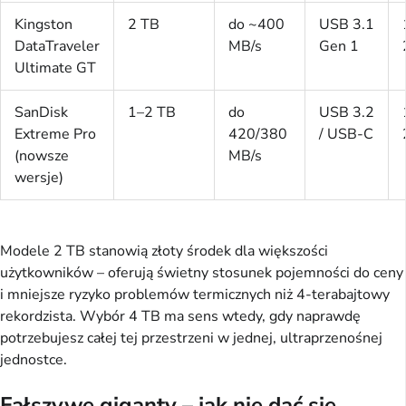
Kingston
2 TB
do ~400
USB 3.1
DataTraveler
MB/s
Gen 1
Ultimate GT
SanDisk
1–2 TB
do
USB 3.2
Extreme Pro
420/380
/ USB-C
(nowsze
MB/s
wersje)
Modele 2 TB stanowią złoty środek dla większości
użytkowników – oferują świetny stosunek pojemności do ceny
i mniejsze ryzyko problemów termicznych niż 4-terabajtowy
rekordzista. Wybór 4 TB ma sens wtedy, gdy naprawdę
potrzebujesz całej tej przestrzeni w jednej, ultraprzenośnej
jednostce.
Fałszywe giganty – jak nie dać się