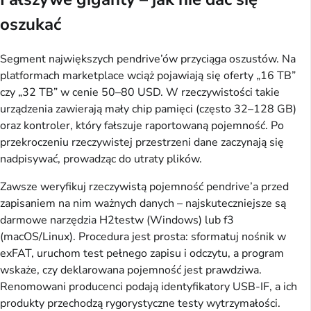
oszukać
Segment największych pendrive’ów przyciąga oszustów. Na
platformach marketplace wciąż pojawiają się oferty „16 TB”
czy „32 TB” w cenie 50–80 USD. W rzeczywistości takie
urządzenia zawierają mały chip pamięci (często 32–128 GB)
oraz kontroler, który fałszuje raportowaną pojemność. Po
przekroczeniu rzeczywistej przestrzeni dane zaczynają się
nadpisywać, prowadząc do utraty plików.
Zawsze weryfikuj rzeczywistą pojemność pendrive’a przed
zapisaniem na nim ważnych danych – najskuteczniejsze są
darmowe narzędzia H2testw (Windows) lub f3
(macOS/Linux). Procedura jest prosta: sformatuj nośnik w
exFAT, uruchom test pełnego zapisu i odczytu, a program
wskaże, czy deklarowana pojemność jest prawdziwa.
Renomowani producenci podają identyfikatory USB-IF, a ich
produkty przechodzą rygorystyczne testy wytrzymałości.