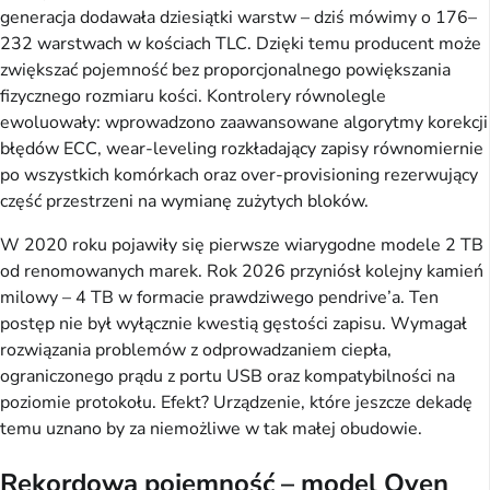
generacja dodawała dziesiątki warstw – dziś mówimy o 176–
232 warstwach w kościach TLC. Dzięki temu producent może
zwiększać pojemność bez proporcjonalnego powiększania
fizycznego rozmiaru kości. Kontrolery równolegle
ewoluowały: wprowadzono zaawansowane algorytmy korekcji
błędów ECC, wear-leveling rozkładający zapisy równomiernie
po wszystkich komórkach oraz over-provisioning rezerwujący
część przestrzeni na wymianę zużytych bloków.
W 2020 roku pojawiły się pierwsze wiarygodne modele 2 TB
od renomowanych marek. Rok 2026 przyniósł kolejny kamień
milowy – 4 TB w formacie prawdziwego pendrive’a. Ten
postęp nie był wyłącznie kwestią gęstości zapisu. Wymagał
rozwiązania problemów z odprowadzaniem ciepła,
ograniczonego prądu z portu USB oraz kompatybilności na
poziomie protokołu. Efekt? Urządzenie, które jeszcze dekadę
temu uznano by za niemożliwe w tak małej obudowie.
Rekordowa pojemność – model Oyen