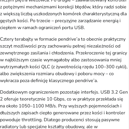
z potężnymi mechanizmami korekcji błędów, który radzi sobie
z większą liczbą uszkodzonych komórek charakterystyczną dla
gęstych kości. Po trzecie – precyzyjne zarządzanie energią i
ciepłem w ramach ograniczeń portu USB.
Cztery terabajty w formacie pendrive’a to obecnie praktyczny
szczyt możliwości przy zachowaniu pełnej niezależności od
zewnętrznego zasilania i chłodzenia. Przekroczenie tej granicy
w najbliższym czasie wymagałoby albo zastosowania mniej
wytrzymałych kości QLC (z żywotnością rzędu 100–300 cykli),
albo zwiększenia rozmiaru obudowy i poboru mocy – co
wykracza poza definicję klasycznego pendrive’a.
Dodatkowym ograniczeniem pozostaje interfejs. USB 3.2 Gen
2 oferuje teoretycznie 10 Gbps, co w praktyce przekłada się
na około 1050–1100 MB/s. Przy wyższych pojemnościach i
dłuższych zapisach ciepło generowane przez kości i kontroler
powoduje throttling. Dlatego producenci stosują pasywne
radiatory lub specjalne kształty obudowy, ale w