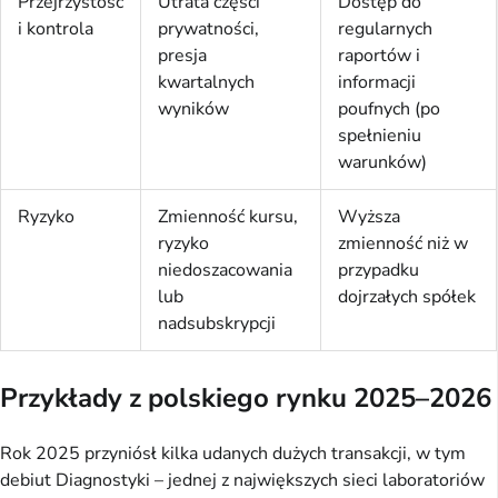
Przejrzystość
Utrata części
Dostęp do
i kontrola
prywatności,
regularnych
presja
raportów i
kwartalnych
informacji
wyników
poufnych (po
spełnieniu
warunków)
Ryzyko
Zmienność kursu,
Wyższa
ryzyko
zmienność niż w
niedoszacowania
przypadku
lub
dojrzałych spółek
nadsubskrypcji
Przykłady z polskiego rynku 2025–2026
Rok 2025 przyniósł kilka udanych dużych transakcji, w tym
debiut Diagnostyki – jednej z największych sieci laboratoriów