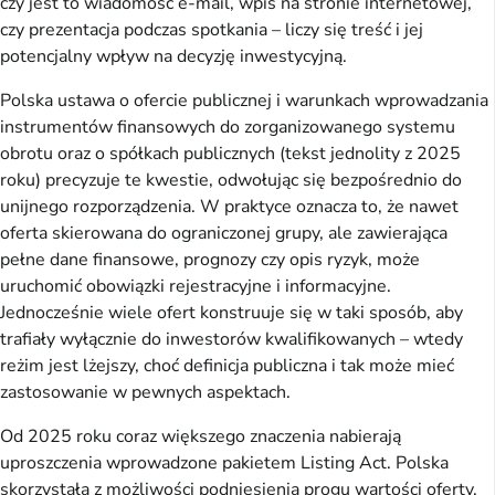
czy jest to wiadomość e-mail, wpis na stronie internetowej,
czy prezentacja podczas spotkania – liczy się treść i jej
potencjalny wpływ na decyzję inwestycyjną.
Polska ustawa o ofercie publicznej i warunkach wprowadzania
instrumentów finansowych do zorganizowanego systemu
obrotu oraz o spółkach publicznych (tekst jednolity z 2025
roku) precyzuje te kwestie, odwołując się bezpośrednio do
unijnego rozporządzenia. W praktyce oznacza to, że nawet
oferta skierowana do ograniczonej grupy, ale zawierająca
pełne dane finansowe, prognozy czy opis ryzyk, może
uruchomić obowiązki rejestracyjne i informacyjne.
Jednocześnie wiele ofert konstruuje się w taki sposób, aby
trafiały wyłącznie do inwestorów kwalifikowanych – wtedy
reżim jest lżejszy, choć definicja publiczna i tak może mieć
zastosowanie w pewnych aspektach.
Od 2025 roku coraz większego znaczenia nabierają
uproszczenia wprowadzone pakietem Listing Act. Polska
skorzystała z możliwości podniesienia progu wartości oferty,