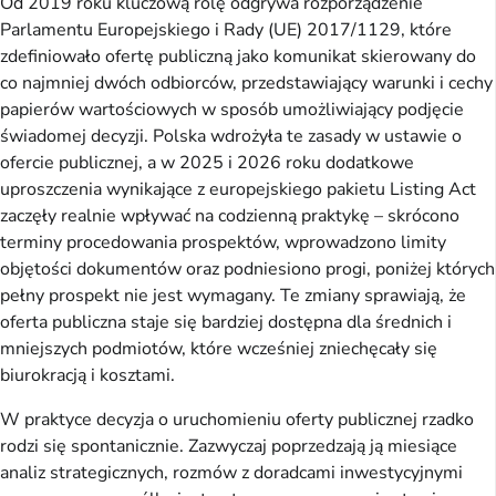
Od 2019 roku kluczową rolę odgrywa rozporządzenie
Parlamentu Europejskiego i Rady (UE) 2017/1129, które
zdefiniowało ofertę publiczną jako komunikat skierowany do
co najmniej dwóch odbiorców, przedstawiający warunki i cechy
papierów wartościowych w sposób umożliwiający podjęcie
świadomej decyzji. Polska wdrożyła te zasady w ustawie o
ofercie publicznej, a w 2025 i 2026 roku dodatkowe
uproszczenia wynikające z europejskiego pakietu Listing Act
zaczęły realnie wpływać na codzienną praktykę – skrócono
terminy procedowania prospektów, wprowadzono limity
objętości dokumentów oraz podniesiono progi, poniżej których
pełny prospekt nie jest wymagany. Te zmiany sprawiają, że
oferta publiczna staje się bardziej dostępna dla średnich i
mniejszych podmiotów, które wcześniej zniechęcały się
biurokracją i kosztami.
W praktyce decyzja o uruchomieniu oferty publicznej rzadko
rodzi się spontanicznie. Zazwyczaj poprzedzają ją miesiące
analiz strategicznych, rozmów z doradcami inwestycyjnymi