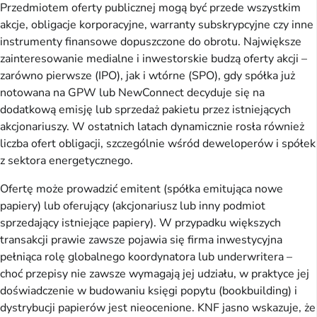
Przedmiotem oferty publicznej mogą być przede wszystkim
akcje, obligacje korporacyjne, warranty subskrypcyjne czy inne
instrumenty finansowe dopuszczone do obrotu. Największe
zainteresowanie medialne i inwestorskie budzą oferty akcji –
zarówno pierwsze (IPO), jak i wtórne (SPO), gdy spółka już
notowana na GPW lub NewConnect decyduje się na
dodatkową emisję lub sprzedaż pakietu przez istniejących
akcjonariuszy. W ostatnich latach dynamicznie rosła również
liczba ofert obligacji, szczególnie wśród deweloperów i spółek
z sektora energetycznego.
Ofertę może prowadzić emitent (spółka emitująca nowe
papiery) lub oferujący (akcjonariusz lub inny podmiot
sprzedający istniejące papiery). W przypadku większych
transakcji prawie zawsze pojawia się firma inwestycyjna
pełniąca rolę globalnego koordynatora lub underwritera –
choć przepisy nie zawsze wymagają jej udziału, w praktyce jej
doświadczenie w budowaniu księgi popytu (bookbuilding) i
dystrybucji papierów jest nieocenione. KNF jasno wskazuje, że