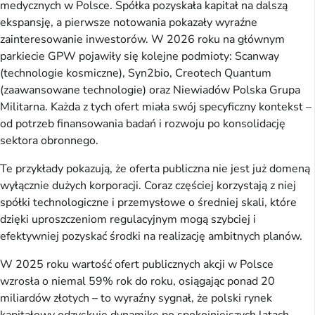
medycznych w Polsce. Spółka pozyskała kapitał na dalszą
ekspansję, a pierwsze notowania pokazały wyraźne
zainteresowanie inwestorów. W 2026 roku na głównym
parkiecie GPW pojawiły się kolejne podmioty: Scanway
(technologie kosmiczne), Syn2bio, Creotech Quantum
(zaawansowane technologie) oraz Niewiadów Polska Grupa
Militarna. Każda z tych ofert miała swój specyficzny kontekst –
od potrzeb finansowania badań i rozwoju po konsolidację
sektora obronnego.
Te przykłady pokazują, że oferta publiczna nie jest już domeną
wyłącznie dużych korporacji. Coraz częściej korzystają z niej
spółki technologiczne i przemysłowe o średniej skali, które
dzięki uproszczeniom regulacyjnym mogą szybciej i
efektywniej pozyskać środki na realizację ambitnych planów.
W 2025 roku wartość ofert publicznych akcji w Polsce
wzrosła o niemal 59% rok do roku, osiągając ponad 20
miliardów złotych – to wyraźny sygnał, że polski rynek
kapitałowy odzyskuje dynamikę po spokojniejszych latach.