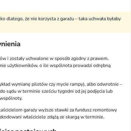
o dlatego, że nie korzysta z garażu – taka uchwała byłaby
wnienia
ztów i zostały uchwalone w sposób zgodny z prawem.
znie użytkowników, o ile wspólnota prowadzi odrębną
rzykład wymianę pilotów czy mycie rampy), albo odwrotnie –
o sądu w terminie sześciu tygodni od jej podjęcia lub
 wspólnoty.
 właścicielom garaży wyższe stawki za fundusz remontowy
szkodowani właściciele zdążą ze skargą w terminie.