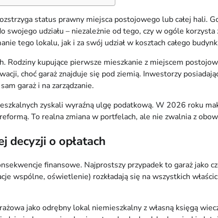
zstrzyga status prawny miejsca postojowego lub całej hali. G
do swojego udziału – niezależnie od tego, czy w ogóle korzysta
anie tego lokalu, jak i za swój udział w kosztach całego budynk
iach. Rodziny kupujące pierwsze mieszkanie z miejscem postojo
cji, choć garaż znajduje się pod ziemią. Inwestorzy posiadając
sam garaż i na zarządzanie.
eszkalnych zyskali wyraźną ulgę podatkową. W 2026 roku mak
eformą. To realna zmiana w portfelach, ale nie zwalnia z obowi
 decyzji o opłatach
 konsekwencje finansowe. Najprostszy przypadek to garaż jako 
acje wspólne, oświetlenie) rozkładają się na wszystkich właści
ażowa jako odrębny lokal niemieszkalny z własną księgą wiecz