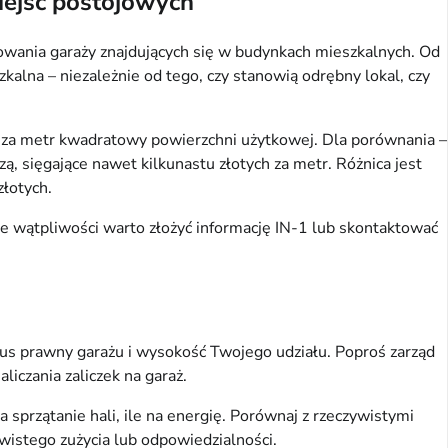
iejsc postojowych
kowania garaży znajdujących się w budynkach mieszkalnych. Od
lna – niezależnie od tego, czy stanowią odrębny lokal, czy
za metr kwadratowy powierzchni użytkowej. Dla porównania –
, sięgające nawet kilkunastu złotych za metr. Różnica jest
łotych.
ie wątpliwości warto złożyć informację IN-1 lub skontaktować
tatus prawny garażu i wysokość Twojego udziału. Poproś zarząd
iczania zaliczek na garaż.
 sprzątanie hali, ile na energię. Porównaj z rzeczywistymi
ywistego zużycia lub odpowiedzialności.