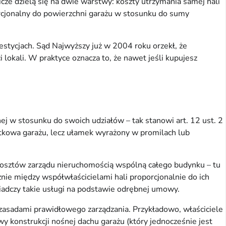
ze dzielą się na dwie warstwy: koszty utrzymania samej hali
rcjonalny do powierzchni garażu w stosunku do sumy
estycjach. Sąd Najwyższy już w 2004 roku orzekł, że
okali. W praktyce oznacza to, że nawet jeśli kupujesz
j w stosunku do swoich udziałów – tak stanowi art. 12 ust. 2
żytkowa garażu, lecz ułamek wyrażony w promilach lub
 kosztów zarządu nieruchomością wspólną całego budynku – tu
znie między współwłaścicielami hali proporcjonalnie do ich
wiadczy takie usługi na podstawie odrębnej umowy.
b zasadami prawidłowego zarządzania. Przykładowo, właściciele
 konstrukcji nośnej dachu garażu (który jednocześnie jest