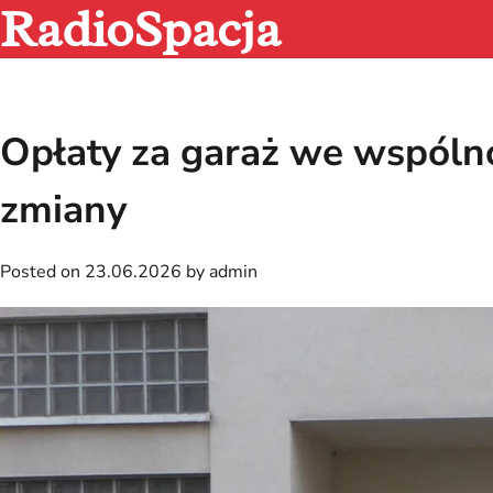
RadioSpacja
Skip
to
content
Opłaty za garaż we wspólno
zmiany
Posted on
23.06.2026
by
admin