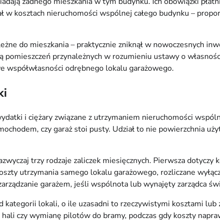
dają żadnego mieszkania w tym budynku. Ich obowiązki płatnic
iał w kosztach nieruchomości wspólnej całego budynku – propo
leżne do mieszkania – praktycznie zniknął w nowoczesnych inw
 pomieszczeń przynależnych w rozumieniu ustawy o własności l
ł we współwłasności odrębnego lokalu garażowego.
ki
ydatki i ciężary związane z utrzymaniem nieruchomości wspólne
samochodem, czy garaż stoi pusty. Udział to nie powierzchnia u
zwyczaj trzy rodzaje zaliczek miesięcznych. Pierwsza dotyczy
– koszty utrzymania samego lokalu garażowego, rozliczane wyłąc
zarządzanie garażem, jeśli wspólnota lub wynajęty zarządca ś
kategorii lokali, o ile uzasadni to rzeczywistymi kosztami lu
hali czy wymianę pilotów do bramy, podczas gdy koszty naprawy