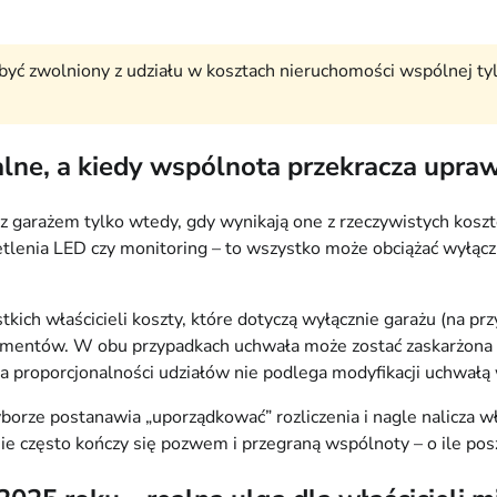
być zwolniony z udziału w kosztach nieruchomości wspólnej tylk
alne, a kiedy wspólnota przekracza upra
 z garażem tylko wtedy, gdy wynikają one z rzeczywistych kos
tlenia LED czy monitoring – to wszystko może obciążać wyłąc
tkich właścicieli koszty, które dotyczą wyłącznie garażu (na p
ndamentów. W obu przypadkach uchwała może zostać zaskarżona d
a proporcjonalności udziałów nie podlega modyfikacji uchwałą
yborze postanawia „uporządkować” rozliczenia i nagle nalicza
anie często kończy się pozwem i przegraną wspólnoty – o ile po