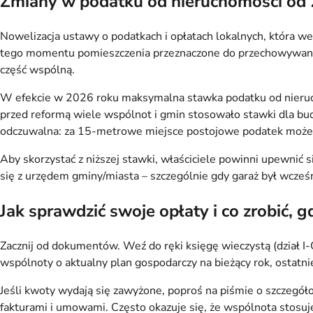
Zmiany w podatku od nieruchomości od 20
Nowelizacja ustawy o podatkach i opłatach lokalnych, która we
tego momentu pomieszczenia przeznaczone do przechowywania p
część wspólną.
W efekcie w 2026 roku maksymalna stawka podatku od nieruch
przed reformą wiele wspólnot i gmin stosowało stawki dla budy
odczuwalna: za 15-metrowe miejsce postojowe podatek może sp
Aby skorzystać z niższej stawki, właściciele powinni upewnić
się z urzędem gminy/miasta – szczególnie gdy garaż był wcze
Jak sprawdzić swoje opłaty i co zrobić, g
Zacznij od dokumentów. Weź do ręki księgę wieczystą (dział I-O
wspólnoty o aktualny plan gospodarczy na bieżący rok, ostatnie
Jeśli kwoty wydają się zawyżone, poproś na piśmie o szczegółow
fakturami i umowami. Często okazuje się, że wspólnota stosuje