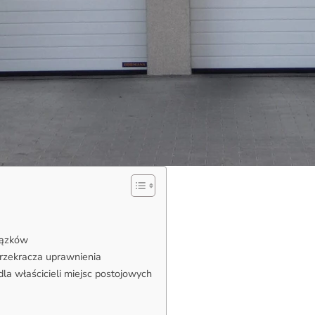
iązków
przekracza uprawnienia
la właścicieli miejsc postojowych