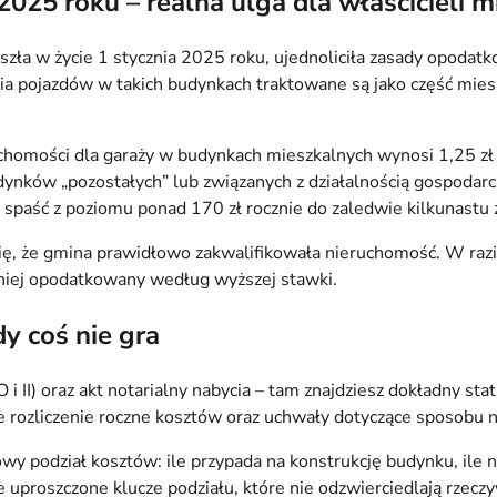
25 roku – realna ulga dla właścicieli m
szła w życie 1 stycznia 2025 roku, ujednoliciła zasady opodat
ojazdów w takich budynkach traktowane są jako część mieszka
omości dla garaży w budynkach mieszkalnych wynosi 1,25 zł 
nków „pozostałych” lub związanych z działalnością gospodarczą
aść z poziomu ponad 170 zł rocznie do zaledwie kilkunastu z
 się, że gmina prawidłowo zakwalifikowała nieruchomość. W raz
śniej opodatkowany według wyższej stawki.
dy coś nie gra
 i II) oraz akt notarialny nabycia – tam znajdziesz dokładny s
 rozliczenie roczne kosztów oraz uchwały dotyczące sposobu nal
y podział kosztów: ile przypada na konstrukcję budynku, ile na
 uproszczone klucze podziału, które nie odzwierciedlają rzecz