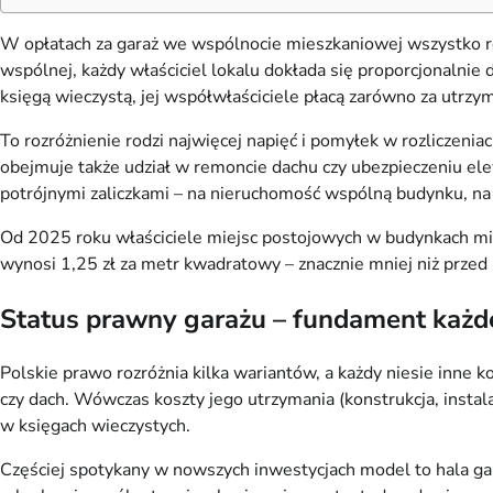
W opłatach za garaż we wspólnocie mieszkaniowej wszystko ro
wspólnej, każdy właściciel lokalu dokłada się proporcjonalnie 
księgą wieczystą, jej współwłaściciele płacą zarówno za utrzym
To rozróżnienie rodzi najwięcej napięć i pomyłek w rozliczen
obejmuje także udział w remoncie dachu czy ubezpieczeniu elewa
potrójnymi zaliczkami – na nieruchomość wspólną budynku, na 
Od 2025 roku właściciele miejsc postojowych w budynkach mi
wynosi 1,25 zł za metr kwadratowy – znacznie mniej niż przed r
Status prawny garażu – fundament każdej
Polskie prawo rozróżnia kilka wariantów, a każdy niesie inne
czy dach. Wówczas koszty jego utrzymania (konstrukcja, instal
w księgach wieczystych.
Częściej spotykany w nowszych inwestycjach model to hala gar