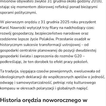
milionów obywateli zwykle 31 grudnia około godziny 20:00,
stając się momentem zbiorowej refleksji ponad bieżącymi
sporami politycznymi.
W pierwszym orędziu z 31 grudnia 2025 roku prezydent
Karol Nawrocki wytyczył trzy filary na nadchodzący czas:
rozwój gospodarczy, bezpieczeństwo narodowe oraz
codzienne lepsze życie Polaków. Przesłanie osadził w
historycznym sukcesie transformacji ustrojowej – od
gospodarki centralnie planowanej do pozycji dwudziestej
gospodarki świata i zaproszenia do rozmów G20 –
podkreślając, że ten dorobek to efekt pracy pokoleń.
Ta tradycja, sięgająca czasów powojennych, ewoluowała od
ideologicznych deklaracji do współczesnych apelów o jedność,
odwagę i samowystarczalność, pełniąc rolę kulturowego
kompasu w okresach polaryzacji i globalnych napięć.
Historia orędzia noworocznego w