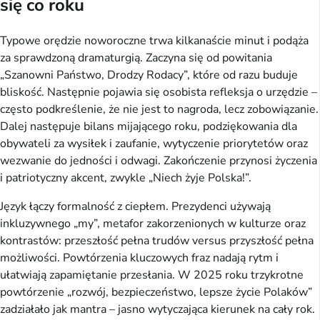
się co roku
Typowe orędzie noworoczne trwa kilkanaście minut i podąża
za sprawdzoną dramaturgią. Zaczyna się od powitania
„Szanowni Państwo, Drodzy Rodacy”, które od razu buduje
bliskość. Następnie pojawia się osobista refleksja o urzędzie –
często podkreślenie, że nie jest to nagroda, lecz zobowiązanie.
Dalej następuje bilans mijającego roku, podziękowania dla
obywateli za wysiłek i zaufanie, wytyczenie priorytetów oraz
wezwanie do jedności i odwagi. Zakończenie przynosi życzenia
i patriotyczny akcent, zwykle „Niech żyje Polska!”.
Język łączy formalność z ciepłem. Prezydenci używają
inkluzywnego „my”, metafor zakorzenionych w kulturze oraz
kontrastów: przeszłość pełna trudów versus przyszłość pełna
możliwości. Powtórzenia kluczowych fraz nadają rytm i
ułatwiają zapamiętanie przesłania. W 2025 roku trzykrotne
powtórzenie „rozwój, bezpieczeństwo, lepsze życie Polaków”
zadziałało jak mantra – jasno wytyczająca kierunek na cały rok.