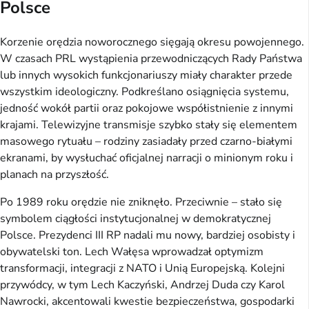
Polsce
Korzenie orędzia noworocznego sięgają okresu powojennego.
W czasach PRL wystąpienia przewodniczących Rady Państwa
lub innych wysokich funkcjonariuszy miały charakter przede
wszystkim ideologiczny. Podkreślano osiągnięcia systemu,
jedność wokół partii oraz pokojowe współistnienie z innymi
krajami. Telewizyjne transmisje szybko stały się elementem
masowego rytuału – rodziny zasiadały przed czarno-białymi
ekranami, by wysłuchać oficjalnej narracji o minionym roku i
planach na przyszłość.
Po 1989 roku orędzie nie zniknęło. Przeciwnie – stało się
symbolem ciągłości instytucjonalnej w demokratycznej
Polsce. Prezydenci III RP nadali mu nowy, bardziej osobisty i
obywatelski ton. Lech Wałęsa wprowadzał optymizm
transformacji, integracji z NATO i Unią Europejską. Kolejni
przywódcy, w tym Lech Kaczyński, Andrzej Duda czy Karol
Nawrocki, akcentowali kwestie bezpieczeństwa, gospodarki