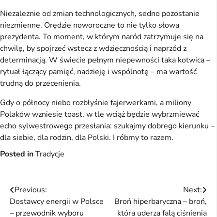
Niezależnie od zmian technologicznych, sedno pozostanie
niezmienne. Orędzie noworoczne to nie tylko słowa
prezydenta. To moment, w którym naród zatrzymuje się na
chwilę, by spojrzeć wstecz z wdzięcznością i naprzód z
determinacją. W świecie pełnym niepewności taka kotwica –
rytuał łączący pamięć, nadzieję i wspólnotę – ma wartość
trudną do przecenienia.
Gdy o północy niebo rozbłyśnie fajerwerkami, a miliony
Polaków wzniesie toast, w tle wciąż będzie wybrzmiewać
echo sylwestrowego przesłania: szukajmy dobrego kierunku –
dla siebie, dla rodzin, dla Polski. I róbmy to razem.
Posted in
Tradycje
Nawigacja
Previous:
Next:
Dostawcy energii w Polsce
Broń hiperbaryczna – broń,
wpisu
– przewodnik wyboru
która uderza falą ciśnienia