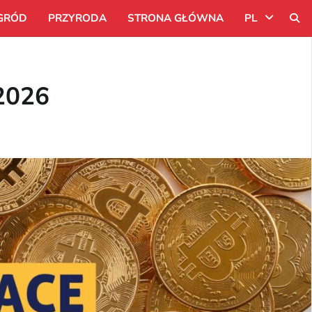
GRÓD
PRZYRODA
STRONA GŁÓWNA
PL
Uk
 2026
Ru
Pl