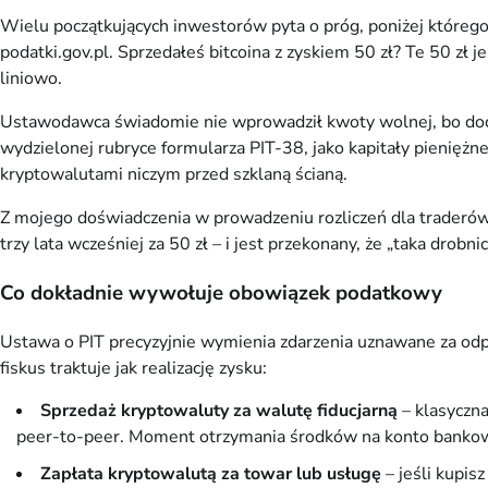
Wielu początkujących inwestorów pyta o próg, poniżej którego 
podatki.gov.pl. Sprzedałeś bitcoina z zyskiem 50 zł? Te 50 zł
liniowo.
Ustawodawca świadomie nie wprowadził kwoty wolnej, bo doch
wydzielonej rubryce formularza PIT-38, jako kapitały pieniężn
kryptowalutami niczym przed szklaną ścianą.
Z mojego doświadczenia w prowadzeniu rozliczeń dla traderów 
trzy lata wcześniej za 50 zł – i jest przekonany, że „taka dro
Co dokładnie wywołuje obowiązek podatkowy
Ustawa o PIT precyzyjnie wymienia zdarzenia uznawane za odpła
fiskus traktuje jak realizację zysku:
Sprzedaż kryptowaluty za walutę fiducjarną
– klasyczna
peer-to-peer. Moment otrzymania środków na konto bankowe j
Zapłata kryptowalutą za towar lub usługę
– jeśli kupis