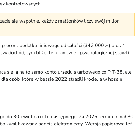
łek kontrolowanych.
czacie się wspólnie, każdy z małżonków liczy swój milion
 procent podatku liniowego od całości (342 000 zł) plus 4
zy dochód, tym bliżej tej granicznej, psychologicznej stawki
a się ją na to samo konto urzędu skarbowego co PIT-38, ale
la osób, które w bessie 2022 stracili krocie, a w hossie
utego do 30 kwietnia roku następnego. Za 2025 termin minął 30
lbo kwalifikowany podpis elektroniczny. Wersja papierowa też