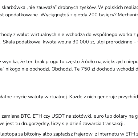
skarbówka „nie zauważa” drobnych zysków. W polskich realiach 
 jest opodatkowane. Wyciągnąłeś z giełdy 200 tysięcy? Mechani
ody z walut wirtualnych nie wchodzą do wspólnego worka z pe
e. Skala podatkowa, kwota wolna 30 000 zł, ulgi prorodzinne –
wynika, że ten brak progu to często źródło największych niepo
bnica” nikogo nie obchodzi. Obchodzi. Te 750 zł dochodu wchodzi
tne zbycie waluty wirtualnej. Każde z nich generuje przychód, 
 zamiana BTC, ETH czy USDT na złotówki, euro lub dolary na gi
est tu drugorzędny, liczy się dzień zawarcia transakcji.
z laptopa za bitcoiny albo zapłacisz frajerowi z internetu w ETH