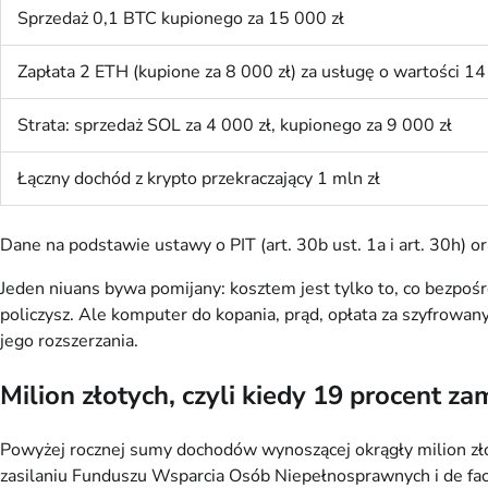
Sprzedaż 0,1 BTC kupionego za 15 000 zł
Zapłata 2 ETH (kupione za 8 000 zł) za usługę o wartości 14
Strata: sprzedaż SOL za 4 000 zł, kupionego za 9 000 zł
Łączny dochód z krypto przekraczający 1 mln zł
Dane na podstawie ustawy o PIT (art. 30b ust. 1a i art. 30h) o
Jeden niuans bywa pomijany: kosztem jest tylko to, co bezpośr
policzysz. Ale komputer do kopania, prąd, opłata za szyfrowan
jego rozszerzania.
Milion złotych, czyli kiedy 19 procent za
Powyżej rocznej sumy dochodów wynoszącej okrągły milion zł
zasilaniu Funduszu Wsparcia Osób Niepełnosprawnych i de fact