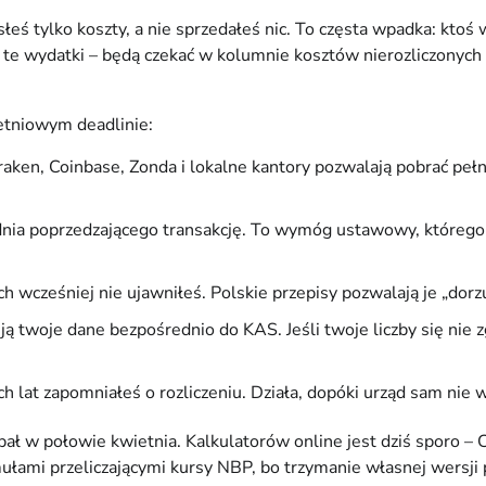
łeś tylko koszty, a nie sprzedałeś nic. To częsta wpadka: ktoś w
 te wydatki – będą czekać w kolumnie kosztów nierozliczonych 
ietniowym deadlinie:
raken, Coinbase, Zonda i lokalne kantory pozwalają pobrać peł
dnia poprzedzającego transakcję. To wymóg ustawowy, którego 
rych wcześniej nie ujawniłeś. Polskie przepisy pozwalają je „do
ą twoje dane bezpośrednio do KAS. Jeśli twoje liczby się nie 
ich lat zapomniałeś o rozliczeniu. Działa, dopóki urząd sam ni
ał w połowie kwietnia. Kalkulatorów online jest dziś sporo – Cr
mułami przeliczającymi kursy NBP, bo trzymanie własnej wers