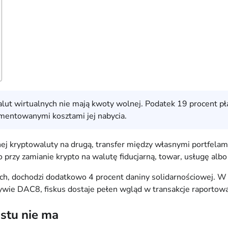
 wirtualnych nie mają kwoty wolnej. Podatek 19 procent płaci
mentowanymi kosztami jej nabycia.
ej kryptowaluty na drugą, transfer między własnymi portfelami
o przy zamianie krypto na walutę fiducjarną, towar, usługę al
tych, dochodzi dodatkowo 4 procent daniny solidarnościowej. 
ywie DAC8, fiskus dostaje pełen wgląd w transakcje raportowa
ostu nie ma