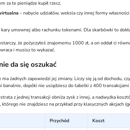
m za te pieniądze kupił rzecz.
irtualna
– nabycie udziałów, weksla czy innej formy własnoś
, kary umownej albo rachunku tokenami. Dla skarbówki to dokład
Wystarczy, że pożyczyłeś znajomemu 1000 zł, a on oddał ci ró
dwraca i musisz to wykazać.
nie da się oszukać
e ma żadnych zapowiedzi jej zmiany. Liczy się ją od dochodu, 
banalnie, dopóki nie usiądziesz do tabelki z 400 transakcjami z
rata z jednej transakcji obniża zysk z innej, a nadwyżka kosz
którego nie znajdziesz na przykład przy klasycznych akcjach (gd
Przychód
Koszt