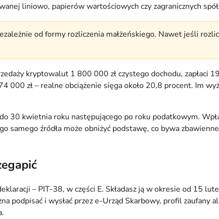
owanej liniowo, papierów wartościowych czy zagranicznych spó
ezależnie od formy rozliczenia małżeńskiego. Nawet jeśli rozli
przedaży kryptowalut 1 800 000 zł czystego dochodu, zapłaci 19
4 000 zł – realne obciążenie sięga około 20,8 procent. Im wyżs
do 30 kwietnia roku następującego po roku podatkowym. Wpłac
tego samego źródła może obniżyć podstawę, co bywa zbawienne d
zegapić
eklaracji – PIT-38, w części E. Składasz ją w okresie od 15 l
a podpisać i wysłać przez e-Urząd Skarbowy, profil zaufany a
a.