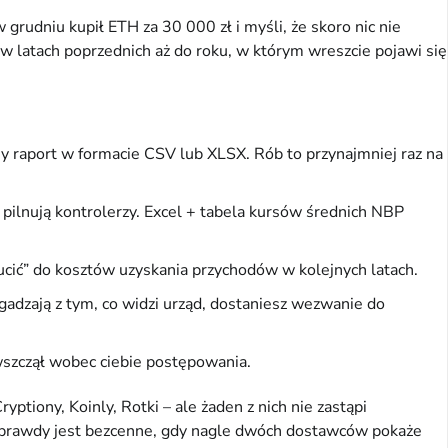
 grudniu kupił ETH za 30 000 zł i myśli, że skoro nic nie
w latach poprzednich aż do roku, w którym wreszcie pojawi się
ny raport w formacie CSV lub XLSX. Rób to przynajmniej raz na
pilnują kontrolerzy. Excel + tabela kursów średnich NBP
rzucić” do kosztów uzyskania przychodów w kolejnych latach.
zgadzają z tym, co widzi urząd, dostaniesz wezwanie do
e wszczął wobec ciebie postępowania.
yptiony, Koinly, Rotki – ale żaden z nich nie zastąpi
ji prawdy jest bezcenne, gdy nagle dwóch dostawców pokaże