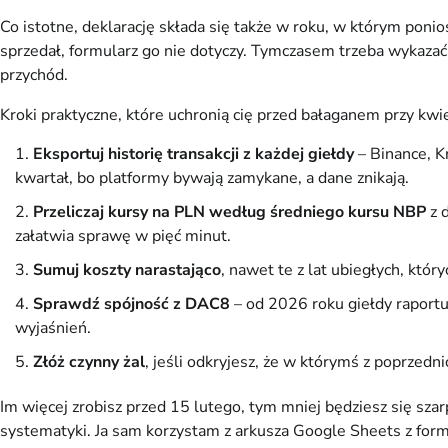
Co istotne, deklarację składa się także w roku, w którym ponios
sprzedał, formularz go nie dotyczy. Tymczasem trzeba wykazać
przychód.
Kroki praktyczne, które uchronią cię przed bałaganem przy kw
Eksportuj historię transakcji z każdej giełdy
– Binance, K
kwartał, bo platformy bywają zamykane, a dane znikają.
Przeliczaj kursy na PLN według średniego kursu NBP
z 
załatwia sprawę w pięć minut.
Sumuj koszty narastająco
, nawet te z lat ubiegłych, któ
Sprawdź spójność z DAC8
– od 2026 roku giełdy raportuj
wyjaśnień.
Złóż czynny żal
, jeśli odkryjesz, że w którymś z poprzedn
Im więcej zrobisz przed 15 lutego, tym mniej będziesz się szarp
systematyki. Ja sam korzystam z arkusza Google Sheets z for