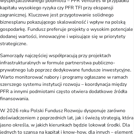
wyspecjalizowanego podmiotu – PFR Ventures w przypadku
kapitału wysokiego ryzyka czy PFR TFI przy ekspansji
zagranicznej. Kluczowe jest przygotowanie solidnego
biznesplanu pokazującego skalowalność i wpływ na polską
gospodarkę. Fundusz preferuje projekty o wysokim potencjale
dodanej wartości, innowacyjne i wpisujące się w priorytety
strategiczne.
Samorządy najczęściej współpracują przy projektach
infrastrukturalnych w formule partnerstwa publiczno-
prywatnego lub poprzez dedykowane fundusze inwestycyjne.
Warto monitorować nabory i programy ogłaszane w ramach
szerszego systemu instytucji rozwoju – koordynacja między
PFR a innymi podmiotami często otwiera dodatkowe źródła
finansowania.
W 2026 roku Polski Fundusz Rozwoju dysponuje zarówno
doświadczeniem z poprzednich lat, jak i świeżą strategią, która
jasno określa, w jakich kierunkach będzie lokował środki. Dla
jednych to szansa na kapitał i know-how, dla innych – element