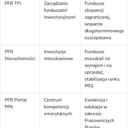
PFR TFI
Zarządzanie
Fundusze
funduszami
ekspansji
inwestycyjnymi
zagranicznej,
wsparcie
długoterminowego
oszczędzania
PFR
Inwestycje
Fundusze
Nieruchomości
mieszkaniowe
mieszkań na
wynajem i na
sprzedaż,
stabilizacja rynku
PRS
PFR Portal
Centrum
Ewidencja i
PPK
kompetencji
edukacja w
emerytalnych
zakresie
Pracowniczych
Planów