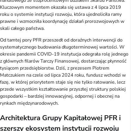
handlowego ze stuprocentowym udziałem Skarbu Państwa.
Kluczowym momentem okazała się ustawa z 4 lipca 2019
roku o systemie instytucji rozwoju, która ujednoliciła ramy
prawne i wzmocniła koordynację działań prorozwojowych w
skali całego państwa.
Od tamtej pory PFR przeszedł od doraźnych interwencji do
systematycznego budowania długoterminowej wartości. W
okresie pandemii COVID-19 instytucja odegrała rolę jednego
z głównych filarów Tarczy Finansowej, dostarczając płynność
tysiącom przedsiębiorstw. Dziś, z prezesem Piotrem
Matczukiem na czele od lipca 2024 roku, fundusz wchodzi w
fazę, w której priorytetem staje się nie tylko ratowanie, lecz
przede wszystkim kształtowanie przyszłej struktury polskiej
gospodarki – bardziej innowacyjnej, odpornej i obecnej na
rynkach międzynarodowych.
Architektura Grupy Kapitałowej PFR i
szerszy ekosystem instytucji rozwoju