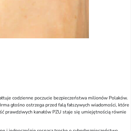
ztałtuje codzienne poczucie bezpieczeństwa milionów Polaków.
firma głośno ostrzega przed falą fałszywych wiadomości, które
ość prawdziwych kanałów PZU staje się umiejętnością równie
zne i jednocześnie rosnącą troskę o cyberbezpieczeństwo