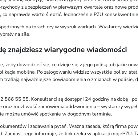
 przychody z ubezpieczeń w pierwszym kwartale oraz nowe pro
o, co naprawdę warto śledzić. Jednocześnie PZU konsekwentnie
pędzonych na forach czy w wyszukiwarkach. Wystarczy wiedzieć
brały na sile.
dę znajdziesz wiarygodne wiadomości
e, żeby dowiedzieć się, co dzieje się z jego polisą lub jakie 
aplikacja mobilna. Po zalogowaniu widzisz wszystkie polisy, s
am trafiają najważniejsze powiadomienia o zmianach w polisie, d
 566 55 55. Konsultanci są dostępni 24 godziny na dobę i pom
 oraz możliwość zamówienia oddzwonienia – wystarczy wypełnić
gdzie można umówić spotkanie w dogodnym terminie.
 dokumentów i zadawania pytań. Ważna zasada, którą firma pow
 Zamiast tego informuje, że link czeka w aplikacji mojePZU. 