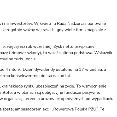
ak i na inwestorów. W kwietniu Rada Nadzorcza ponownie
szczególnie ważny w czasach, gdy wiele firm zmaga się z
zł więcej niż rok wcześniej. Zysk netto przypisany
 bazę i zimowe szkody), to wciąż solidna podstawa. Wskaźnik
tualne turbulencje.
ad 4 mld zł. Dzień dywidendy ustalono na 17 września, a
 firma konsekwentnie dostarcza od lat.
kraińskiego rynku ubezpieczeń na życie. To wzmocnienie
złoto, a w planach są obligacyjne fundusze pasywne.
 w organizacji leczenia urazów ortopedycznych po wypadkach.
jka został ambasadorem akcji „Rowerowa Polska PZU”. Te