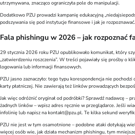
utrzymywana, znacząco ograniczyła pole do manipulacji.
Dodatkowo PZU prowadzi kampanię edukacyjną „niedajsiepodszy
podszywania się pod instytucje finansowe i jak je rozpoznawać
Fala phishingu w 2026 – jak rozpoznać
29 stycznia 2026 roku PZU opublikowało komunikat, który szyb
„zatwierdzeniu roszczenia”. W treści pojawiały się prośby o k
logowania lub informacji finansowych.
PZU jasno zaznaczyło: tego typu korespondencja nie pochodzi 
karty płatniczej. Nie zawierają też linków prowadzących bezpoś
Jak więc odróżnić oryginał od podróbki? Sprawdź nadawcę – pr
żadnych linków – wpisz adres ręcznie w przeglądarce. Jeśli w
infolinię lub napisz na kontakt@pzu.pl. Te kilka sekund weryfi
PZU nie jest w tym osamotnione – podobne ataki dotykają wielu
więcej osób wie, jak działa mechanizm phishingu, tym mniejs