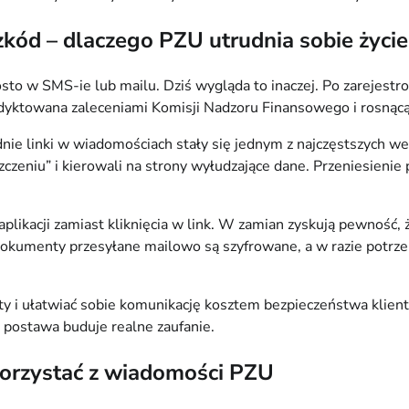
kód – dlaczego PZU utrudnia sobie życie
rosto w SMS-ie lub mailu. Dziś wygląda to inaczej. Po zarejest
odyktowana zaleceniami Komisji Nadzoru Finansowego i rosnącą
dnie linki w wiadomościach stały się jednym z najczęstszych w
zeniu” i kierowali na strony wyłudzające dane. Przeniesienie p
plikacji zamiast kliknięcia w link. W zamian zyskują pewność,
 dokumenty przesyłane mailowo są szyfrowane, a w razie potrz
króty i ułatwiać sobie komunikację kosztem bezpieczeństwa klie
postawa buduje realne zaufanie.
korzystać z wiadomości PZU