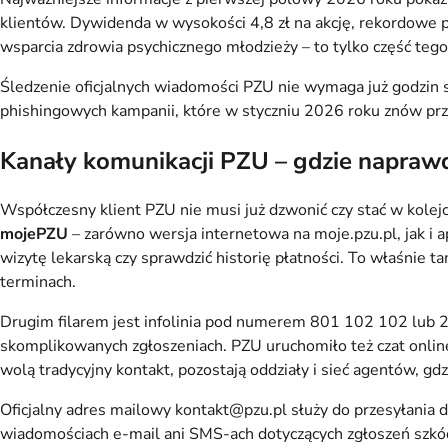
klientów. Dywidenda w wysokości 4,8 zł na akcję, rekordowe
wsparcia zdrowia psychicznego młodzieży – to tylko część teg
Śledzenie oficjalnych wiadomości PZU nie wymaga już godzin s
phishingowych kampanii, które w styczniu 2026 roku znów przy
Kanały komunikacji PZU – gdzie napraw
Współczesny klient PZU nie musi już dzwonić czy stać w kolejc
mojePZU
– zarówno wersja internetowa na moje.pzu.pl, jak i 
wizytę lekarską czy sprawdzić historię płatności. To właśnie t
terminach.
Drugim filarem jest infolinia pod numerem 801 102 102 lub 22
skomplikowanych zgłoszeniach. PZU uruchomiło też czat online
wolą tradycyjny kontakt, pozostają oddziały i sieć agentów, 
Oficjalny adres mailowy kontakt@pzu.pl służy do przesyłania
wiadomościach e-mail ani SMS-ach dotyczących zgłoszeń szkód.