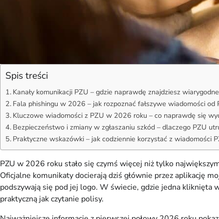
Spis treści
Kanały komunikacji PZU – gdzie naprawdę znajdziesz wiarygodn
Fala phishingu w 2026 – jak rozpoznać fałszywe wiadomości od
Kluczowe wiadomości z PZU w 2026 roku – co naprawdę się wy
Bezpieczeństwo i zmiany w zgłaszaniu szkód – dlaczego PZU utru
Praktyczne wskazówki – jak codziennie korzystać z wiadomości 
PZU w 2026 roku stało się czymś więcej niż tylko największym
Oficjalne komunikaty docierają dziś głównie przez aplikację m
podszywają się pod jej logo. W świecie, gdzie jedna kliknięt
praktyczną jak czytanie polisy.
Najważniejsze informacje z pierwszej połowy 2026 roku pokazu