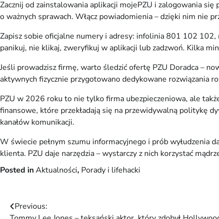
Zacznij od zainstalowania aplikacji mojePZU i zalogowania się 
o ważnych sprawach. Włącz powiadomienia – dzięki nim nie prze
Zapisz sobie oficjalne numery i adresy: infolinia 801 102 10
panikuj, nie klikaj, zweryfikuj w aplikacji lub zadzwoń. Kilka m
Jeśli prowadzisz firmę, warto śledzić ofertę PZU Doradca – n
aktywnych fizycznie przygotowano dedykowane rozwiązania ro
PZU w 2026 roku to nie tylko firma ubezpieczeniowa, ale takż
finansowe, które przekładają się na przewidywalną politykę dy
kanałów komunikacji.
W świecie pełnym szumu informacyjnego i prób wyłudzenia dan
klienta. PZU daje narzędzia – wystarczy z nich korzystać mądrz
Posted in
Aktualności
,
Porady i lifehacki
Nawigacja
Previous:
Tommy Lee Jones – teksański aktor, który zdobył Hollywood