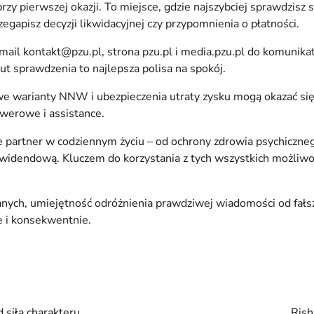
przy pierwszej okazji. To miejsce, gdzie najszybciej sprawdzisz
gapisz decyzji likwidacyjnej czy przypomnienia o płatności.
2, mail kontakt@pzu.pl, strona pzu.pl i media.pzu.pl do komun
inut sprawdzenia to najlepsza polisa na spokój.
owe warianty NNW i ubezpieczenia utraty zysku mogą okazać si
werowe i assistance.
e partner w codziennym życiu – od ochrony zdrowia psychiczneg
widendową. Kluczem do korzystania z tych wszystkich możliwośc
ych, umiejętność odróżnienia prawdziwej wiadomości od fałszy
e i konsekwentnie.
 siłą charakteru
Rish