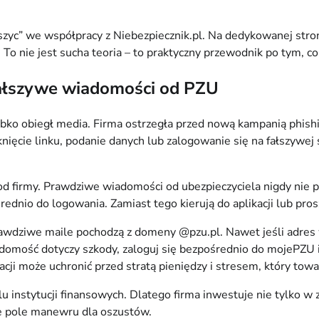
c” we współpracy z Niebezpiecznik.pl. Na dedykowanej stronie
. To nie jest sucha teoria – to praktyczny przewodnik po tym,
 fałszywe wiadomości od PZU
ko obiegł media. Firma ostrzegła przed nową kampanią phishing
liknięcie linku, podanie danych lub zalogowanie się na fałszyw
od firmy. Prawdziwe wiadomości od ubezpieczyciela nigdy nie 
rednio do logowania. Zamiast tego kierują do aplikacji lub pro
awdziwe maile pochodzą z domeny @pzu.pl. Nawet jeśli adres w
iadomość dotyczy szkody, zaloguj się bezpośrednio do mojePZU
kacji może uchronić przed stratą pieniędzy i stresem, który tow
 instytucji finansowych. Dlatego firma inwestuje nie tylko w z
ze pole manewru dla oszustów.