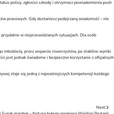
 status polisy, zgłosisz szkodę i otrzymasz powiadomienia push
ikatów prasowych. Gdy dostaniesz podejrzaną wiadomość – nie
ę przydatne w nieprzewidzianych sytuacjach. Dla osób
o młodzieży, przez wsparcie rowerzystów, po stabilne wyniki
i jest jednak świadome i bezpieczne korzystanie z oficjalnych
wej staje się jedną z najważniejszych kompetencji każdego
Next:
i Sunak majątek – fortuna byłego premiera Wielkiej Brytanii