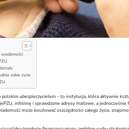
e wiadomości
 PZU
darzyło
dnia sobie życie
PZU
 polskim ubezpieczycielem – to instytucja, która aktywnie ks
ojePZU, infolinię i sprawdzone adresy mailowe, a jednocześnie 
a wiadomość może kosztować oszczędności całego życia, znajom
ją solidną kondycję finansową grupy, ambitne ruchy strategic