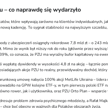
 – co naprawdę się wydarzyło
katów, które wpływają zarówno na klientów indywidualnych, j
ową kadencję. To sygnał stabilności na najwyższym szczeblu, 
ody z ubezpieczeń osiągnęły rekordowe 7,8 mld zł – o 243 mln 
ł. Mimo że wynik był niższy rok do roku (głównie przez wyższą
39%, co oznacza, że PZU ma wyraźny bufor kapitałowy na ewen
 wypłatę dywidendy w wysokości 4,8 zł na akcję – łącznie pon
osiadających akcje PZU to realny, przewidywalny dochód, który
runkową umowę nabycia 100% akcji MetLife Ukraina – lidera u
wadziło na GPW kolejne ETF-y, w tym pierwszy polski ETF na 
ówno rower, jak i użytkownika, oraz PZU Orto Plan – wsparcie
 adresuje problem zdrowia psychicznego młodzieży, a Rafał Ma
s – chce być obecny w ważnych dla Polaków obszarach życia.