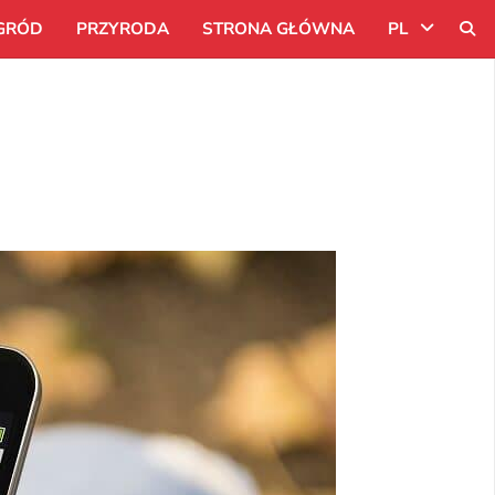
GRÓD
PRZYRODA
STRONA GŁÓWNA
PL
Uk
Ru
Pl