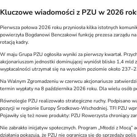
Kluczowe wiadomości z PZU w 2026 roku
Pierwsza połowa 2026 roku przyniosła kilka istotnych komuni
powierzyła Bogdanowi Benczakowi funkcję prezesa zarządu na n
rotacją kadry.
W maju Grupa PZU ogłosiła wyniki za pierwszy kwartał. Przych
akcjonariuszom jednostki dominującej wyniósł blisko 1,4 mld z
wypłacalności utrzymał się na wysokim poziomie około 237–2
Na Walnym Zgromadzeniu w czerwcu akcjonariusze zatwierdzili
termin wypłaty na 8 października 2026 roku. Dla wielu osób p
Równolegle PZU realizowało strategiczne ruchy. Podpisano wa
pozycji w regionie Europy Środkowo-Wschodniej. TFI PZU wpro
Pojawiły się też nowe produkty: PZU Rowerzysta chroniący zar
Nie zabrakło inicjatyw społecznych. Program „Młodzi z Mocą”
działania pokazują, że PZU nie ogranicza się do sprzedaży poli