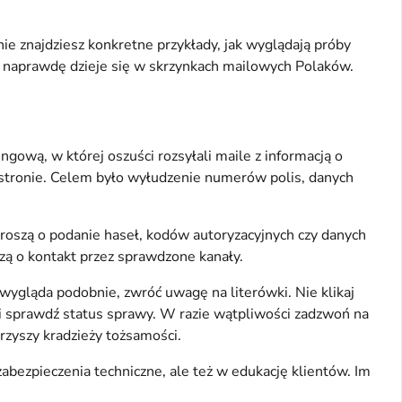
 znajdziesz konkretne przykłady, jak wyglądają próby
 co naprawdę dzieje się w skrzynkach mailowych Polaków.
ową, w której oszuści rozsyłali maile z informacją o
ej stronie. Celem było wyłudzenie numerów polis, danych
proszą o podanie haseł, kodów autoryzacyjnych czy danych
szą o kontakt przez sprawdzone kanały.
ygląda podobnie, zwróć uwagę na literówki. Nie klikaj
 i sprawdź status sprawy. W razie wątpliwości zadzwoń na
arzyszy kradzieży tożsamości.
abezpieczenia techniczne, ale też w edukację klientów. Im