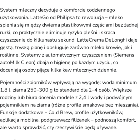
System mleczny decyduje o komforcie codziennego
użytkowania. LatteGo od Philipsa to rewolucja – mleko
spienia się między dwiema plastikowymi częściami bez żadnej
rurki, co praktycznie eliminuje ryzyko pleśni i skraca
czyszczenie do kilkunastu sekund. LatteCrema DeLonghi daje
gęstą, trwałą pianę i obsługuje zarówno mleko krowie, jak i
roślinne. Systemy z automatycznym czyszczeniem (Siemens
autoMilk Clean) dbają o higienę po każdym użyciu, co
doceniają osoby pijące kilka kaw mlecznych dziennie.
Pojemności zbiorników wpływają na wygodę: woda minimum
1,8 l, ziarna 250–300 g to standard dla 2–4 osób. Większe
rodziny lub biura docenią modele z 2,4 l wody i podwójnym
pojemnikiem na ziarna (różne profile smakowe bez mieszania).
Funkcje dodatkowe – Cold Brew, profile użytkowników,
aplikacja mobilna, podgrzewacz filiżanek – podnoszą komfort,
ale warto sprawdzić, czy rzeczywiście będą używane.