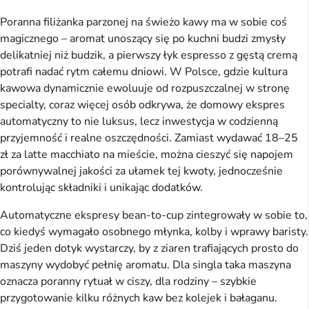
Poranna filiżanka parzonej na świeżo kawy ma w sobie coś
magicznego – aromat unoszący się po kuchni budzi zmysły
delikatniej niż budzik, a pierwszy łyk espresso z gęstą cremą
potrafi nadać rytm całemu dniowi. W Polsce, gdzie kultura
kawowa dynamicznie ewoluuje od rozpuszczalnej w stronę
specialty, coraz więcej osób odkrywa, że domowy ekspres
automatyczny to nie luksus, lecz inwestycja w codzienną
przyjemność i realne oszczędności. Zamiast wydawać 18–25
zł za latte macchiato na mieście, można cieszyć się napojem
porównywalnej jakości za ułamek tej kwoty, jednocześnie
kontrolując składniki i unikając dodatków.
Automatyczne ekspresy bean-to-cup zintegrowały w sobie to,
co kiedyś wymagało osobnego młynka, kolby i wprawy baristy.
Dziś jeden dotyk wystarczy, by z ziaren trafiających prosto do
maszyny wydobyć pełnię aromatu. Dla singla taka maszyna
oznacza poranny rytuał w ciszy, dla rodziny – szybkie
przygotowanie kilku różnych kaw bez kolejek i bałaganu.