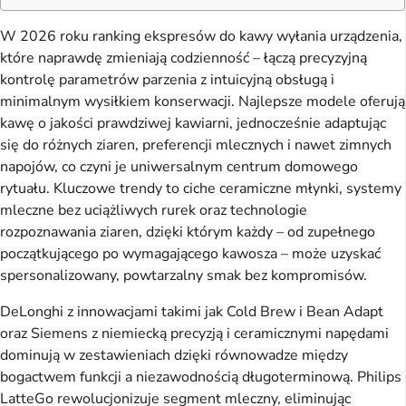
W 2026 roku ranking ekspresów do kawy wyłania urządzenia,
które naprawdę zmieniają codzienność – łączą precyzyjną
kontrolę parametrów parzenia z intuicyjną obsługą i
minimalnym wysiłkiem konserwacji. Najlepsze modele oferują
kawę o jakości prawdziwej kawiarni, jednocześnie adaptując
się do różnych ziaren, preferencji mlecznych i nawet zimnych
napojów, co czyni je uniwersalnym centrum domowego
rytuału. Kluczowe trendy to ciche ceramiczne młynki, systemy
mleczne bez uciążliwych rurek oraz technologie
rozpoznawania ziaren, dzięki którym każdy – od zupełnego
początkującego po wymagającego kawosza – może uzyskać
spersonalizowany, powtarzalny smak bez kompromisów.
DeLonghi z innowacjami takimi jak Cold Brew i Bean Adapt
oraz Siemens z niemiecką precyzją i ceramicznymi napędami
dominują w zestawieniach dzięki równowadze między
bogactwem funkcji a niezawodnością długoterminową. Philips
LatteGo rewolucjonizuje segment mleczny, eliminując