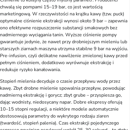
chwalą się pompami 15–19 bar, co jest wartością
marketingową. W rzeczywistości na krążku kawy (tzw. puck)
optymalne ciśnienie ekstrakcji wynosi około 9 bar – zapewnia
ono efektywne rozpuszczenie substancji smakowych bez
nadmiernego wyciągania tanin. Wyższe ciśnienie pompy
gwarantuje jedynie, że nawet przy drobniejszym mieleniu lub
starszych ziarnach maszyna utrzyma stabilne 9 bar na wyjściu.
Pre-infusion, czyli delikatne nawilżenie zmielonej kawy przed
pełnym ciśnieniem, dodatkowo wyrównuje ekstrakcję i
redukuje ryzyko kanałowania.
Stopień mielenia decyduje o czasie przepływu wody przez
kawę. Zbyt drobne mielenie spowalnia przepływ, powodując
nadmierną ekstrakcję i gorycz; zbyt grube – przyspiesza go,
dając wodnisty, niedosycany napar. Dobre ekspresy oferują
10–15 stopni regulacji, a niektóre modele automatycznie
dostosowują parametry do wykrytego rodzaju ziaren
(twardość, stopień palenia). Czas ekstrakcji pojedynczego
espresso powinien oscylować wokół 25–30 sekund – to złoty