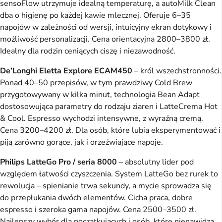
sensoFlow utrzymuje idealną temperaturę, a autoMilk Clean
dba o higienę po każdej kawie mlecznej. Oferuje 6–35
napojów w zależności od wersji, intuicyjny ekran dotykowy i
możliwość personalizacji. Cena orientacyjna 2800–3800 zł.
Idealny dla rodzin ceniących ciszę i niezawodność.
De’Longhi Eletta Explore ECAM450
– król wszechstronności.
Ponad 40–50 przepisów, w tym prawdziwy Cold Brew
przygotowywany w kilka minut, technologia Bean Adapt
dostosowująca parametry do rodzaju ziaren i LatteCrema Hot
& Cool. Espresso wychodzi intensywne, z wyraźną cremą.
Cena 3200–4200 zł. Dla osób, które lubią eksperymentować i
piją zarówno gorące, jak i orzeźwiające napoje.
Philips LatteGo Pro / seria 8000
– absolutny lider pod
względem łatwości czyszczenia. System LatteGo bez rurek to
rewolucja – spienianie trwa sekundy, a mycie sprowadza się
do przepłukania dwóch elementów. Cicha praca, dobre
espresso i szeroka gama napojów. Cena 2500–3500 zł.
Najlepszy wybór dla początkujących i osób, które nienawidzą