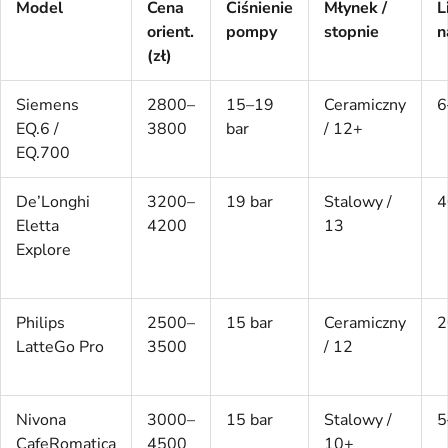
Model
Cena
Ciśnienie
Młynek /
L
orient.
pompy
stopnie
n
(zł)
Siemens
2800–
15–19
Ceramiczny
6
EQ.6 /
3800
bar
/ 12+
EQ.700
De’Longhi
3200–
19 bar
Stalowy /
4
Eletta
4200
13
Explore
Philips
2500–
15 bar
Ceramiczny
2
LatteGo Pro
3500
/ 12
Nivona
3000–
15 bar
Stalowy /
5
CafeRomatica
4500
10+