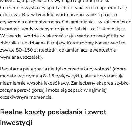
Nawet najlepszy ekspres wymaga regularnej troski.
Codziennie wystarczy spłukać blok zaparzania i opróżnić tacę
ociekową. Raz w tygodniu warto przeprowadzić program
czyszczenia automatycznego. Odkamienianie – w zależności od
twardości wody w danym regionie Polski – co 2–4 miesiące.
W twardej wodzie (większość kraju) warto rozważyć filtr w
zbiorniku lub dzbanek filtrujący. Koszt roczny konserwacji to
zwykle 80–150 zł (tabletki, odkamieniacz, ewentualnie
wymiana uszczelek).
Regularna pielęgnacja nie tylko przedłuża żywotność (dobre
modele wytrzymują 8–15 tysięcy cykli), ale też gwarantuje
niezmiennie wysoką jakość kawy. Zaniedbany ekspres szybko
zaczyna parzyć gorzej i może się zepsuć w najmniej
oczekiwanym momencie.
Realne koszty posiadania i zwrot
inwestycji