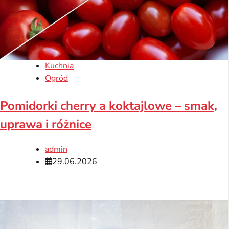
Kuchnia
Ogród
Pomidorki cherry a koktajlowe – smak,
uprawa i różnice
admin
29.06.2026