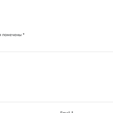
я помечены
*