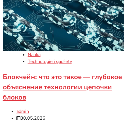
Nauka
Technologie i gadżety
Блокчейн: что это такое — глубокое
объяснение технологии цепочки
блоков
admin
30.05.2026