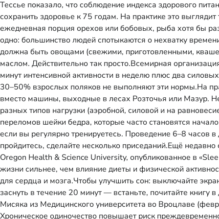
Тессье показало, что соблюдение индекса здорового пита
сохранить здоровье к 75 годам. На практике это выглядит
ежедневная порция орехов или бобовых, рыба хотя бы раз
одно: большинство людей спотыкаются о нехватку времен
должна быть овощами (свежими, приготовленными, квашен
маслом. Действительно так просто.Всемирная организаци
минут интенсивной активности в неделю плюс два силовы
30–50% взрослых поляков не выполняют эти нормы.На прак
вместо машины, выходные в лесах Розточья или Мазур. Н
разных типов нагрузки (аэробной, силовой и на равновес
переломов шейки бедра, которые часто становятся начал
если вы регулярно тренируетесь. Проведение 6–8 часов 
пройдитесь, сделайте несколько приседаний.Ещё недавно 
Oregon Health & Science University, опубликованное в «S
жизни сильнее, чем влияние диеты и физической активнос
для сердца и мозга.Чтобы улучшить сон: выключайте экран
заснуть в течение 20 минут — встаньте, почитайте книгу
Мисяка из Медицинского университета во Вроцлаве (февр
Хроническое одиночество повышает риск преждевременной