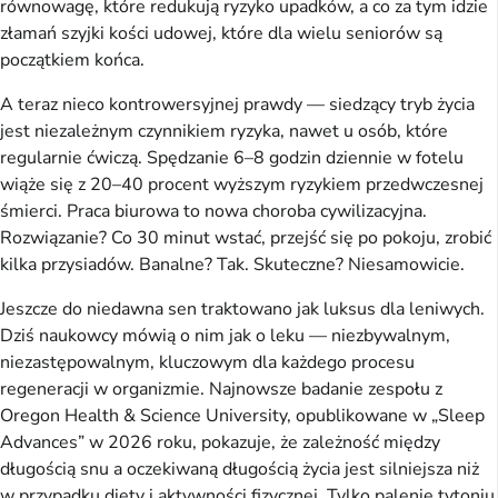
równowagę, które redukują ryzyko upadków, a co za tym idzie
złamań szyjki kości udowej, które dla wielu seniorów są
początkiem końca.
A teraz nieco kontrowersyjnej prawdy — siedzący tryb życia
jest niezależnym czynnikiem ryzyka, nawet u osób, które
regularnie ćwiczą. Spędzanie 6–8 godzin dziennie w fotelu
wiąże się z 20–40 procent wyższym ryzykiem przedwczesnej
śmierci. Praca biurowa to nowa choroba cywilizacyjna.
Rozwiązanie? Co 30 minut wstać, przejść się po pokoju, zrobić
kilka przysiadów. Banalne? Tak. Skuteczne? Niesamowicie.
Jeszcze do niedawna sen traktowano jak luksus dla leniwych.
Dziś naukowcy mówią o nim jak o leku — niezbywalnym,
niezastępowalnym, kluczowym dla każdego procesu
regeneracji w organizmie. Najnowsze badanie zespołu z
Oregon Health & Science University, opublikowane w „Sleep
Advances” w 2026 roku, pokazuje, że zależność między
długością snu a oczekiwaną długością życia jest silniejsza niż
w przypadku diety i aktywności fizycznej. Tylko palenie tytoniu