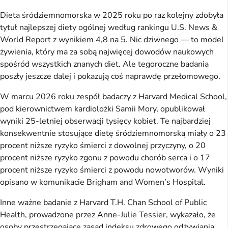
Dieta śródziemnomorska w 2025 roku po raz kolejny zdobyła
tytuł najlepszej diety ogólnej według rankingu U.S. News &
World Report z wynikiem 4,8 na 5. Nic dziwnego — to model
żywienia, który ma za sobą najwięcej dowodów naukowych
spośród wszystkich znanych diet. Ale tegoroczne badania
poszły jeszcze dalej i pokazują coś naprawdę przełomowego.
W marcu 2026 roku zespół badaczy z Harvard Medical School,
pod kierownictwem kardiolożki Samii Mory, opublikował
wyniki 25-letniej obserwacji tysięcy kobiet. Te najbardziej
konsekwentnie stosujące dietę śródziemnomorską miały o 23
procent niższe ryzyko śmierci z dowolnej przyczyny, o 20
procent niższe ryzyko zgonu z powodu chorób serca i o 17
procent niższe ryzyko śmierci z powodu nowotworów. Wyniki
opisano w komunikacie Brigham and Women’s Hospital.
Inne ważne badanie z Harvard T.H. Chan School of Public
Health, prowadzone przez Anne-Julie Tessier, wykazało, że
osoby przestrzegające zasad indeksu zdrowego odżywiania