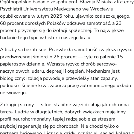
Ogólnopolskie badanie zespołu prof. Błażeja Misiaka z Katedry
Psychiatrii Uniwersytetu Medycznego we Wrocławiu,
opublikowane w lutym 2025 roku, ujawniło coś szokującego.
68 procent dorosłych Polaków odczuwa samotność, a 23
procent przyznaje się do izolacji społecznej. To największe
badanie tego typu w historii naszego kraju.
A liczby są bezlitosne. Przewlekła samotność zwiększa ryzyko
przedwczesnej śmierci o 26 procent — tyle co palenie 15
papierosów dziennie. Wzrasta ryzyko chorób sercowo-
naczyniowych, udaru, depresji i otępień. Mechanizm jest
biologiczny: izolacja powoduje przewlekły stan zapalny,
podnosi ciśnienie krwi, zaburza pracę autonomicznego układu
nerwowego.
Z drugiej strony — silne, stabilne więzi działają jak ochronna
tarcza. Ludzie w długoletnich, dobrych związkach mają inny
profil neurohormonalny, lepiej radzą sobie ze stresem,
szybciej regenerują się po chorobach. Nie chodzi tylko o
partnera życiowego. Liczy się każdy: przyjaciel, sąsiad, kolega z