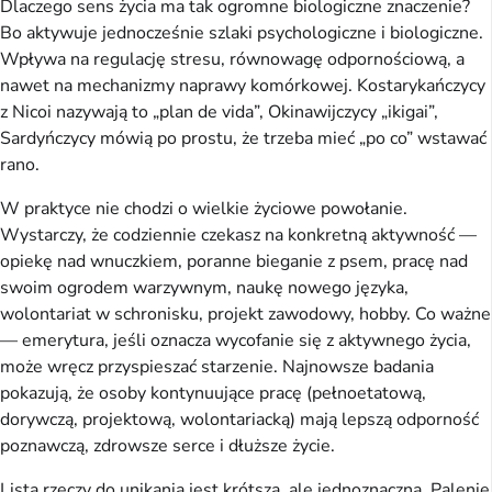
Dlaczego sens życia ma tak ogromne biologiczne znaczenie?
Bo aktywuje jednocześnie szlaki psychologiczne i biologiczne.
Wpływa na regulację stresu, równowagę odpornościową, a
nawet na mechanizmy naprawy komórkowej. Kostarykańczycy
z Nicoi nazywają to „plan de vida”, Okinawijczycy „ikigai”,
Sardyńczycy mówią po prostu, że trzeba mieć „po co” wstawać
rano.
W praktyce nie chodzi o wielkie życiowe powołanie.
Wystarczy, że codziennie czekasz na konkretną aktywność —
opiekę nad wnuczkiem, poranne bieganie z psem, pracę nad
swoim ogrodem warzywnym, naukę nowego języka,
wolontariat w schronisku, projekt zawodowy, hobby. Co ważne
— emerytura, jeśli oznacza wycofanie się z aktywnego życia,
może wręcz przyspieszać starzenie. Najnowsze badania
pokazują, że osoby kontynuujące pracę (pełnoetatową,
dorywczą, projektową, wolontariacką) mają lepszą odporność
poznawczą, zdrowsze serce i dłuższe życie.
Lista rzeczy do unikania jest krótsza, ale jednoznaczna. Palenie