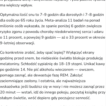
ma większy wpływ.
Optymalna ilość snu to 7–9 godzin dla dorosłych i 7–8 godzin
dla osób po 65 roku życia. Meta-analiza 11 badań na ponad
milionie osób wykazała, że spanie poniżej 6 godzin zwiększa
ryzyko zgonu z powodu choroby niedokrwiennej serca i udaru
o 11 procent, a powyżej 9 godzin — aż o 33 procent w okresie
9-letniej obserwacji.
Co konkretnie zrobić, żeby spać lepiej? Wyłączyć ekrany
godzinę przed snem, bo niebieskie światło blokuje produkcję
melatoniny. Schłodzić sypialnię do 18–19 stopni. Unikać kawy
po godzinie 14. Nie pić alkoholu wieczorem — owszem,
pomaga zasnąć, ale dewastuje fazę REM. Założyć
zaciemniające zasłony. I ostatnia, ale najważniejsza
wskazówka: jeśli budzisz się w nocy i nie możesz zasnąć przez
20 minut — wstań, idź do innego pokoju, poczytaj książkę przy
słabym świetle, wróć dopiero gdy poczujesz senność.