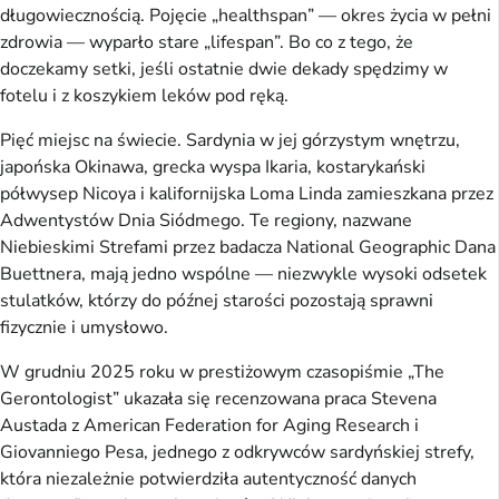
długowiecznością. Pojęcie „healthspan” — okres życia w pełni
zdrowia — wyparło stare „lifespan”. Bo co z tego, że
doczekamy setki, jeśli ostatnie dwie dekady spędzimy w
fotelu i z koszykiem leków pod ręką.
Pięć miejsc na świecie. Sardynia w jej górzystym wnętrzu,
japońska Okinawa, grecka wyspa Ikaria, kostarykański
półwysep Nicoya i kalifornijska Loma Linda zamieszkana przez
Adwentystów Dnia Siódmego. Te regiony, nazwane
Niebieskimi Strefami przez badacza National Geographic Dana
Buettnera, mają jedno wspólne — niezwykle wysoki odsetek
stulatków, którzy do późnej starości pozostają sprawni
fizycznie i umysłowo.
W grudniu 2025 roku w prestiżowym czasopiśmie „The
Gerontologist” ukazała się recenzowana praca Stevena
Austada z American Federation for Aging Research i
Giovanniego Pesa, jednego z odkrywców sardyńskiej strefy,
która niezależnie potwierdziła autentyczność danych