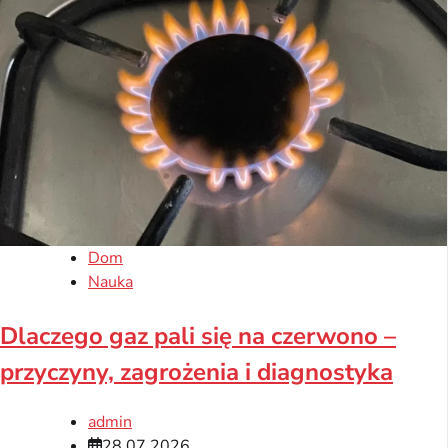
Dom
Nauka
Dlaczego gaz pali się na czerwono –
przyczyny, zagrożenia i diagnostyka
admin
28.07.2026