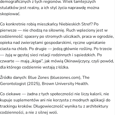
demograficznych z tych regionów. Wiek tamtejszych
stulatków jest realny, a ich styl życia naprawdę można
skopiować.
Co konkretnie robią mieszkańcy Niebieskich Stref? Po
pierwsze — nie chodzą na siłownię. Ruch wpleciony jest w
codzienność: spacery po stromych uliczkach, praca w ogrodzie,
opieka nad zwierzętami gospodarskimi, ręczne ugniatanie
ciasta na chleb. Po drugie — jedzą głównie rośliny. Po trzecie
— żyją w gęstej sieci relacji rodzinnych i sąsiedzkich. Po
czwarte — mają „ikigai”, jak mówią Okinawijczycy, czyli powód,
dla którego codziennie wstają z łóżka.
Źródło danych: Blue Zones (bluezones.com), The
Gerontologist (2025), Brown University Health.
Co ciekawe — żadna z tych społeczności nie liczy kalorii, nie
kupuje suplementów ani nie korzysta z modnych aplikacji do
trackingu kroków. Długowieczność wynika tu z architektury
codzienności, a nie z silnej woli.