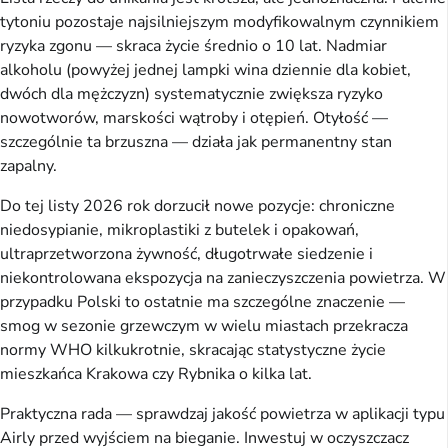
tytoniu pozostaje najsilniejszym modyfikowalnym czynnikiem
ryzyka zgonu — skraca życie średnio o 10 lat. Nadmiar
alkoholu (powyżej jednej lampki wina dziennie dla kobiet,
dwóch dla mężczyzn) systematycznie zwiększa ryzyko
nowotworów, marskości wątroby i otępień. Otyłość —
szczególnie ta brzuszna — działa jak permanentny stan
zapalny.
Do tej listy 2026 rok dorzucił nowe pozycje: chroniczne
niedosypianie, mikroplastiki z butelek i opakowań,
ultraprzetworzona żywność, długotrwałe siedzenie i
niekontrolowana ekspozycja na zanieczyszczenia powietrza. W
przypadku Polski to ostatnie ma szczególne znaczenie —
smog w sezonie grzewczym w wielu miastach przekracza
normy WHO kilkukrotnie, skracając statystyczne życie
mieszkańca Krakowa czy Rybnika o kilka lat.
Praktyczna rada — sprawdzaj jakość powietrza w aplikacji typu
Airly przed wyjściem na bieganie. Inwestuj w oczyszczacz