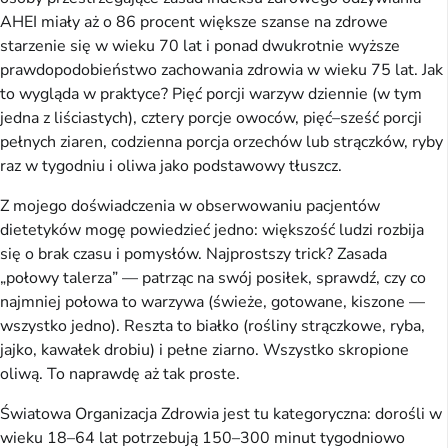
AHEI miały aż o 86 procent większe szanse na zdrowe
starzenie się w wieku 70 lat i ponad dwukrotnie wyższe
prawdopodobieństwo zachowania zdrowia w wieku 75 lat. Jak
to wygląda w praktyce? Pięć porcji warzyw dziennie (w tym
jedna z liściastych), cztery porcje owoców, pięć–sześć porcji
pełnych ziaren, codzienna porcja orzechów lub strączków, ryby
raz w tygodniu i oliwa jako podstawowy tłuszcz.
Z mojego doświadczenia w obserwowaniu pacjentów
dietetyków mogę powiedzieć jedno: większość ludzi rozbija
się o brak czasu i pomysłów. Najprostszy trick? Zasada
„połowy talerza” — patrząc na swój posiłek, sprawdź, czy co
najmniej połowa to warzywa (świeże, gotowane, kiszone —
wszystko jedno). Reszta to białko (rośliny strączkowe, ryba,
jajko, kawałek drobiu) i pełne ziarno. Wszystko skropione
oliwą. To naprawdę aż tak proste.
Światowa Organizacja Zdrowia jest tu kategoryczna: dorośli w
wieku 18–64 lat potrzebują 150–300 minut tygodniowo