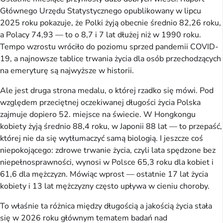
Głównego Urzędu Statystycznego opublikowany w lipcu
2025 roku pokazuje, że Polki żyją obecnie średnio 82,26 roku,
a Polacy 74,93 — to o 8,7 i 7 lat dłużej niż w 1990 roku.
Tempo wzrostu wróciło do poziomu sprzed pandemii COVID-
19, a najnowsze tablice trwania życia dla osób przechodzących
na emeryturę są najwyższe w historii.
Ale jest druga strona medalu, o której rzadko się mówi. Pod
względem przeciętnej oczekiwanej długości życia Polska
zajmuje dopiero 52. miejsce na świecie. W Hongkongu
kobiety żyją średnio 88,4 roku, w Japonii 88 lat — to przepaść,
której nie da się wytłumaczyć samą biologią. I jeszcze coś
niepokojącego: zdrowe trwanie życia, czyli lata spędzone bez
niepełnosprawności, wynosi w Polsce 65,3 roku dla kobiet i
61,6 dla mężczyzn. Mówiąc wprost — ostatnie 17 lat życia
kobiety i 13 lat mężczyzny często upływa w cieniu choroby.
To właśnie ta różnica między długością a jakością życia stała
się w 2026 roku głównym tematem badań nad