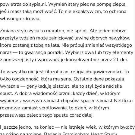
powietrza do sypialni. Wymień stary piec na pompę ciepła,
jeśli masz taką możliwość. To nie ekoaktywizm, to ochrona
własnego zdrowia.
Zmiana stylu życia to maraton, nie sprint. Ale jeden dobrze
przeżyty tydzień może zainicjować lawinę dobrych nawyków,
które zostaną z tobą na lata. Nie próbuj zmieniać wszystkiego
naraz — to gwarancja porażki. Wybierz dwa lub trzy elementy
z poniższej listy i wprowadź je konsekwentnie przez 21 dni.
To wszystko nie jest filozofia ani religia długowieczności. To
tylko codzienność, która ma sens. Ostatnie dane pokazują
wyraźnie — geny ładują pistolet, ale to styl życia naciska
spust. A dobra wiadomość brzmi: każdy dzień, w którym
wybierasz warzywa zamiast chipsów, spacer zamiast Netflixa i
rozmowę zamiast scrollowania, to dzień, w którym
przesuwasz palec z tego spustu coraz dalej.
I jeszcze jedno, na koniec — nie istnieje wiek, w którym byłoby
za późno na zmianę. Badania Framingham Heart Study,