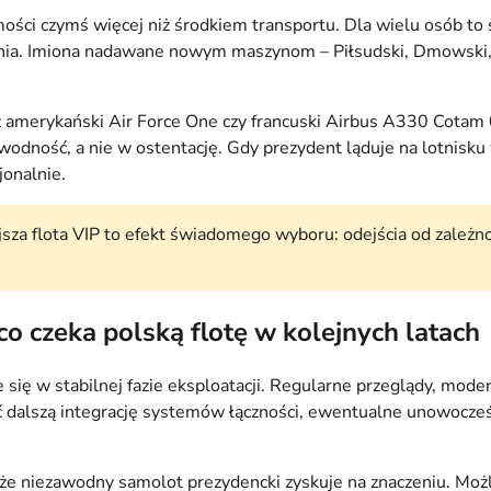
ści czymś więcej niż środkiem transportu. Dla wielu osób to sy
ania. Imiona nadawane nowym maszynom – Piłsudski, Dmowski, P
amerykański Air Force One czy francuski Airbus A330 Cotam 00
wodność, a nie w ostentację. Gdy prezydent ląduje na lotnisku 
jonalnie.
jsza flota VIP to efekt świadomego wyboru: odejścia od zależno
co czeka polską flotę w kolejnych latach
ię w stabilnej fazie eksploatacji. Regularne przeglądy, moder
dalszą integrację systemów łączności, ewentualne unowocześ
 że niezawodny samolot prezydencki zyskuje na znaczeniu. Moż