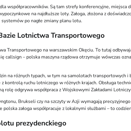
dla współpracowników. Są tam strefy konferencyjne, miejsca d
wypoczynkowe na najdłuższe loty. Załoga, złożona z doświadcz
i systemów po nagłe zmiany planu lotu.
. Bazie Lotnictwa Transportowego
twa Transportowego na warszawskim Okęciu. To tutaj odbywają 
ię callsign – polska maszyna rządowa otrzymuje wówczas oznacz
 godzin na różnych typach, w tym na samolotach transportowych
z kontrolą ruchu lotniczego w różnych krajach. Obsługa technic
ną rolę odgrywa współpraca z Wojskowymi Zakładami Lotniczy
ngtonu, Brukseli czy na szczyty w Azji wymagają precyzyjnego 
e polska załoga współpracuje z lokalnymi służbami – to codzi
olotu prezydenckiego