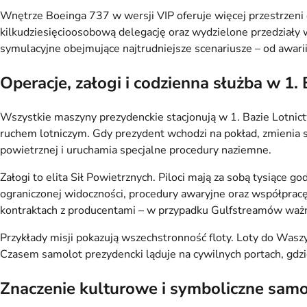
Wnętrze Boeinga 737 w wersji VIP oferuje więcej przestrzeni 
kilkudziesięcioosobową delegację oraz wydzielone przedziały 
symulacyjne obejmujące najtrudniejsze scenariusze – od awari
Operacje, załogi i codzienna służba w 1
Wszystkie maszyny prezydenckie stacjonują w 1. Bazie Lotnic
ruchem lotniczym. Gdy prezydent wchodzi na pokład, zmienia s
powietrznej i uruchamia specjalne procedury naziemne.
Załogi to elita Sił Powietrznych. Piloci mają za sobą tysiące
ograniczonej widoczności, procedury awaryjne oraz współpracę 
kontraktach z producentami – w przypadku Gulfstreamów waż
Przykłady misji pokazują wszechstronność floty. Loty do Waszy
Czasem samolot prezydencki ląduje na cywilnych portach, gdzi
Znaczenie kulturowe i symboliczne sam