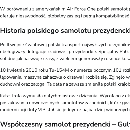
W porównaniu z amerykańskim Air Force One polski samolot pr
oferuje niezawodność, globalny zasięg i pełną kompatybilność z 
Historia polskiego samolotu prezydenck
Po II wojnie światowej polski transport najwyższych urzędnikó
obsługiwały delegacje rządowe i prezydenckie. Specjalny Pułk 
solidne jak na swoje czasy, z wiekiem generowały rosnące kosz
10 kwietnia 2010 roku Tu-154M o numerze bocznym 101 rozbił 
lądowania, maszyna zahaczyła o drzewa i rozbiła się. Zginęło
duchowni oraz załoga. Ta data na zawsze zmieniła polski krajo
Katastrofa wymusiła natychmiastowe działania. Wycofano z ek
poszukiwania nowoczesnych samolotów zachodnich, które gwa
modernizacji floty VIP stał się jednym z najbardziej widocznych
Współczesny samolot prezydencki – Gul