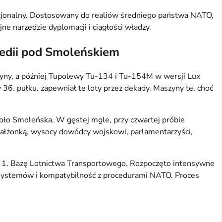
nkcjonalny. Dostosowany do realiów średniego państwa NATO,
ne narzędzie dyplomacji i ciągłości władzy.
gedii pod Smoleńskiem
uszyny, a później Tupolewy Tu-134 i Tu-154M w wersji Lux
36. pułku, zapewniał te loty przez dekady. Maszyny te, choć
oło Smoleńska. W gęstej mgle, przy czwartej próbie
 małżonką, wysocy dowódcy wojskowi, parlamentarzyści,
no 1. Bazę Lotnictwa Transportowego. Rozpoczęto intensywne
systemów i kompatybilność z procedurami NATO. Proces