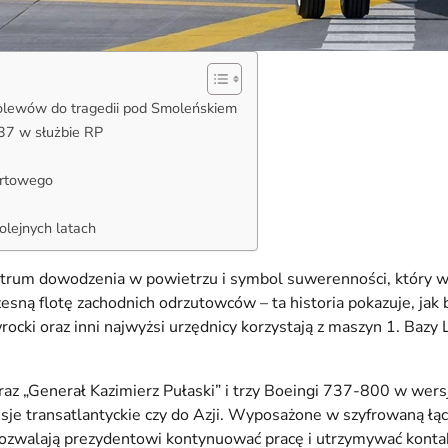
polewów do tragedii pod Smoleńskiem
37 w służbie RP
ortowego
olejnych latach
trum dowodzenia w powietrzu i symbol suwerenności, który w 
esną flotę zachodnich odrzutowców – ta historia pokazuje, jak
ki oraz inni najwyżsi urzędnicy korzystają z maszyn 1. Bazy L
z „Generał Kazimierz Pułaski” i trzy Boeingi 737-800 w wersj
misje transatlantyckie czy do Azji. Wyposażone w szyfrowaną 
pozwalają prezydentowi kontynuować pracę i utrzymywać kont