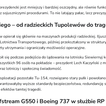
ezydencki jest mniejszy i bardziej oszczędny, ale równie fu
sojuszniczymi procedurami. To nie latający pałac, lecz precyzyj
iego – od radzieckich Tupolewów do tra
w opierał się głównie na maszynach produkcji radzieckiej. Ilj
Lotnictwa Transportowego, później przekształcony w struktury 
ty utrzymania i ograniczały możliwości operacyjne.
się podczas podejścia do lądowania na lotnisku Siewiernyj k
 wszystkich 96 osób na pokładzie – prezydent Lech Kaczyński z
braz lotniczy i społeczną świadomość.
sploatacji pozostałe Tu-154, rozwiązano stary pułk i powoła
rantowałyby wyższe standardy bezpieczeństwa, redundancję 
 efektów tamtej tragedii.
fstream G550 i Boeing 737 w służbie RP