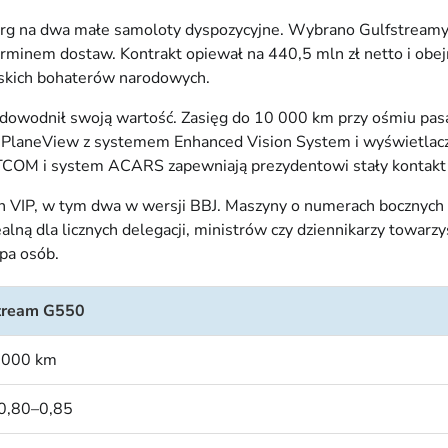
arg na dwa małe samoloty dyspozycyjne. Wybrano Gulfstreamy
erminem dostaw. Kontrakt opiewał na 440,5 mln zł netto i obej
lskich bohaterów narodowych.
owodnił swoją wartość. Zasięg do 10 000 km przy ośmiu pasa
 PlaneView z systemem Enhanced Vision System i wyświetlac
ATCOM i system ACARS zapewniają prezydentowi stały kontakt
ach VIP, w tym dwa w wersji BBJ. Maszyny o numerach bocznyc
lną dla licznych delegacji, ministrów czy dziennikarzy towarz
upa osób.
tream G550
 000 km
0,80–0,85