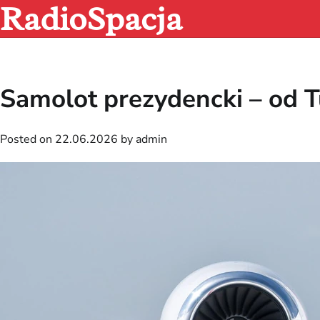
RadioSpacja
Skip
to
content
Samolot prezydencki – od 
Posted on
22.06.2026
by
admin