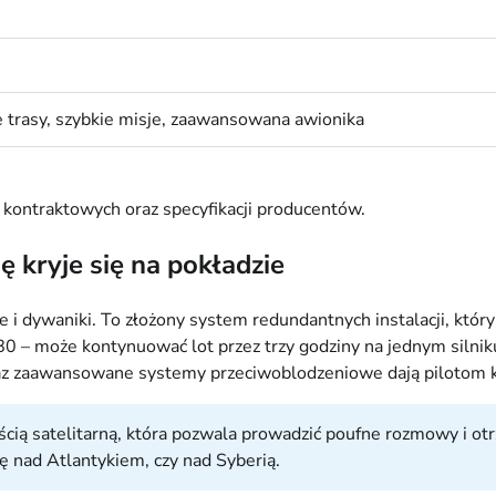
 trasy, szybkie misje, zaawansowana awionika
i kontraktowych oraz specyfikacji producentów.
 kryje się na pokładzie
e i dywaniki. To złożony system redundantnych instalacji, któ
 – może kontynuować lot przez trzy godziny na jednym silniku
raz zaawansowane systemy przeciwoblodzeniowe dają pilotom k
cią satelitarną, która pozwala prowadzić poufne rozmowy i o
ę nad Atlantykiem, czy nad Syberią.