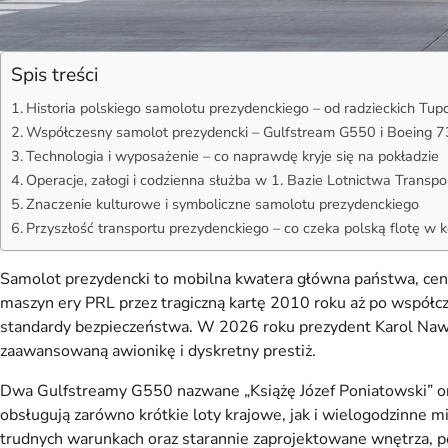
Spis treści
Historia polskiego samolotu prezydenckiego – od radzieckich Tu
Współczesny samolot prezydencki – Gulfstream G550 i Boeing 7
Technologia i wyposażenie – co naprawdę kryje się na pokładzie
Operacje, załogi i codzienna służba w 1. Bazie Lotnictwa Transp
Znaczenie kulturowe i symboliczne samolotu prezydenckiego
Przyszłość transportu prezydenckiego – co czeka polską flotę w k
Samolot prezydencki to mobilna kwatera główna państwa, cen
maszyn ery PRL przez tragiczną kartę 2010 roku aż po współcz
standardy bezpieczeństwa. W 2026 roku prezydent Karol Nawroc
zaawansowaną awionikę i dyskretny prestiż.
Dwa Gulfstreamy G550 nazwane „Książę Józef Poniatowski” ora
obsługują zarówno krótkie loty krajowe, jak i wielogodzinne 
trudnych warunkach oraz starannie zaprojektowane wnętrza, 