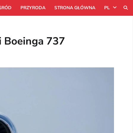
GRÓD
PRZYRODA
STRONA GŁÓWNA
PL
Uk
i Boeinga 737
Ru
Pl