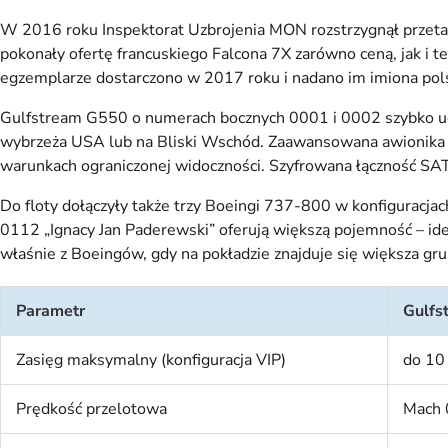
W 2016 roku Inspektorat Uzbrojenia MON rozstrzygnął przet
pokonały ofertę francuskiego Falcona 7X zarówno ceną, jak i t
egzemplarze dostarczono w 2017 roku i nadano im imiona po
Gulfstream G550 o numerach bocznych 0001 i 0002 szybko ud
wybrzeża USA lub na Bliski Wschód. Zaawansowana awionika
warunkach ograniczonej widoczności. Szyfrowana łączność S
Do floty dołączyły także trzy Boeingi 737-800 w konfiguracj
0112 „Ignacy Jan Paderewski” oferują większą pojemność – idea
właśnie z Boeingów, gdy na pokładzie znajduje się większa gr
Parametr
Gulfs
Zasięg maksymalny (konfiguracja VIP)
do 10
Prędkość przelotowa
Mach 