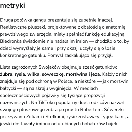
metryki
Druga połówka gangu prezentuje się zupełnie inaczej.
Realistyczne pluszaki, projektowane z dbałością o anatomię
prawdziwego zwierzęcia, miały spełniać funkcję edukacyjną.
Biedronka świadomie nie nadała im imion — chodziło o to, by
dzieci wymyślały je same i przy okazji uczyły się o losie
konkretnego gatunku. Pomysł zaskakująco się przyjął.
Lista zagrożonych Swojaków obejmuje sześć gatunków:
żubra, rysia, wilka, sóweczkę, morświna i jeża
. Każdy z nich
znajduje się pod ochroną w Polsce, a niektóre — jak morświn
bałtycki — są na skraju wyginięcia. W mediach
społecznościowych pojawiły się tysiące propozycji
nazewniczych. Na TikToku popularny duet rodziców nazwał
swojego pluszowego żubra po prostu Robertem. Sóweczki
przezywano Zofiami i Stefkami, rysie zostawały Tygryskami, a
jeżyki dostawały imiona od ulubionych bohaterów bajek.