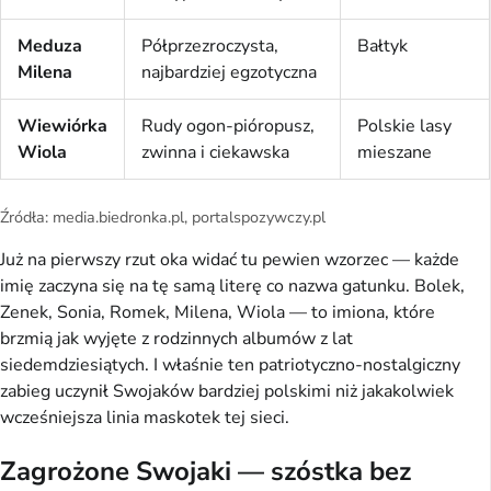
Meduza
Półprzezroczysta,
Bałtyk
Milena
najbardziej egzotyczna
Wiewiórka
Rudy ogon-pióropusz,
Polskie lasy
Wiola
zwinna i ciekawska
mieszane
Źródła: media.biedronka.pl, portalspozywczy.pl
Już na pierwszy rzut oka widać tu pewien wzorzec — każde
imię zaczyna się na tę samą literę co nazwa gatunku. Bolek,
Zenek, Sonia, Romek, Milena, Wiola — to imiona, które
brzmią jak wyjęte z rodzinnych albumów z lat
siedemdziesiątych. I właśnie ten patriotyczno-nostalgiczny
zabieg uczynił Swojaków bardziej polskimi niż jakakolwiek
wcześniejsza linia maskotek tej sieci.
Zagrożone Swojaki — szóstka bez