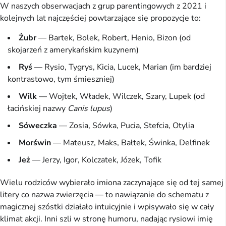
W naszych obserwacjach z grup parentingowych z 2021 i
kolejnych lat najczęściej powtarzające się propozycje to:
Żubr
— Bartek, Bolek, Robert, Henio, Bizon (od
skojarzeń z amerykańskim kuzynem)
Ryś
— Rysio, Tygrys, Kicia, Lucek, Marian (im bardziej
kontrastowo, tym śmieszniej)
Wilk
— Wojtek, Władek, Wilczek, Szary, Lupek (od
łacińskiej nazwy
Canis lupus
)
Sóweczka
— Zosia, Sówka, Pucia, Stefcia, Otylia
Morświn
— Mateusz, Maks, Bałtek, Świnka, Delfinek
Jeż
— Jerzy, Igor, Kolczatek, Józek, Tofik
Wielu rodziców wybierało imiona zaczynające się od tej samej
litery co nazwa zwierzęcia — to nawiązanie do schematu z
magicznej szóstki działało intuicyjnie i wpisywało się w cały
klimat akcji. Inni szli w stronę humoru, nadając rysiowi imię