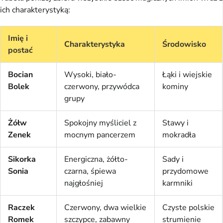
ich charakterystyką:
Imię i
Charakterystyka
Środowisko
postać
Bocian
Wysoki, biało-
Łąki i wiejskie
Bolek
czerwony, przywódca
kominy
grupy
Żółw
Spokojny myśliciel z
Stawy i
Zenek
mocnym pancerzem
mokradła
Sikorka
Energiczna, żółto-
Sady i
Sonia
czarna, śpiewa
przydomowe
najgłośniej
karmniki
Raczek
Czerwony, dwa wielkie
Czyste polskie
Romek
szczypce, zabawny
strumienie