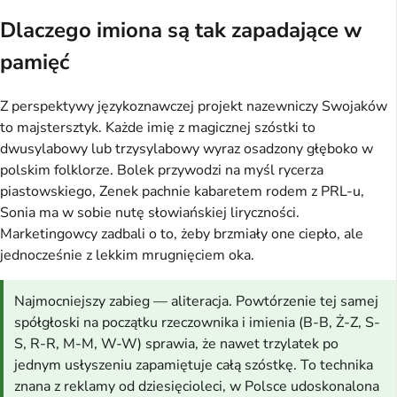
Dlaczego imiona są tak zapadające w
pamięć
Z perspektywy językoznawczej projekt nazewniczy Swojaków
to majstersztyk. Każde imię z magicznej szóstki to
dwusylabowy lub trzysylabowy wyraz osadzony głęboko w
polskim folklorze. Bolek przywodzi na myśl rycerza
piastowskiego, Zenek pachnie kabaretem rodem z PRL-u,
Sonia ma w sobie nutę słowiańskiej liryczności.
Marketingowcy zadbali o to, żeby brzmiały one ciepło, ale
jednocześnie z lekkim mrugnięciem oka.
Najmocniejszy zabieg — aliteracja. Powtórzenie tej samej
spółgłoski na początku rzeczownika i imienia (B-B, Ż-Z, S-
S, R-R, M-M, W-W) sprawia, że nawet trzylatek po
jednym usłyszeniu zapamiętuje całą szóstkę. To technika
znana z reklamy od dziesięcioleci, w Polsce udoskonalona