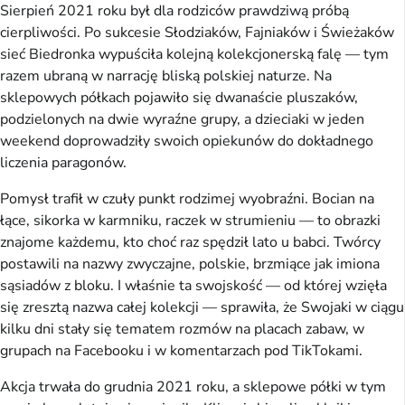
Sierpień 2021 roku był dla rodziców prawdziwą próbą
cierpliwości. Po sukcesie Słodziaków, Fajniaków i Świeżaków
sieć Biedronka wypuściła kolejną kolekcjonerską falę — tym
razem ubraną w narrację bliską polskiej naturze. Na
sklepowych półkach pojawiło się dwanaście pluszaków,
podzielonych na dwie wyraźne grupy, a dzieciaki w jeden
weekend doprowadziły swoich opiekunów do dokładnego
liczenia paragonów.
Pomysł trafił w czuły punkt rodzimej wyobraźni. Bocian na
łące, sikorka w karmniku, raczek w strumieniu — to obrazki
znajome każdemu, kto choć raz spędził lato u babci. Twórcy
postawili na nazwy zwyczajne, polskie, brzmiące jak imiona
sąsiadów z bloku. I właśnie ta swojskość — od której wzięła
się zresztą nazwa całej kolekcji — sprawiła, że Swojaki w ciągu
kilku dni stały się tematem rozmów na placach zabaw, w
grupach na Facebooku i w komentarzach pod TikTokami.
Akcja trwała do grudnia 2021 roku, a sklepowe półki w tym