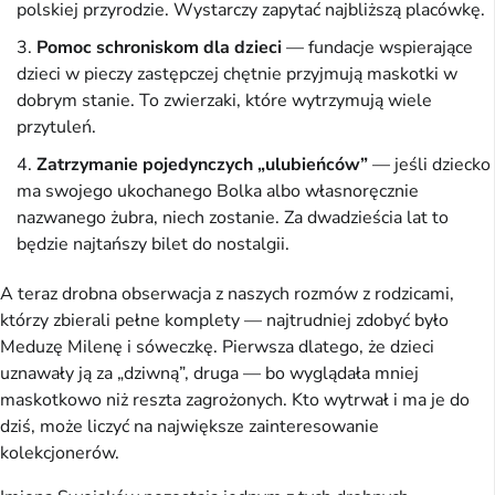
polskiej przyrodzie. Wystarczy zapytać najbliższą placówkę.
Pomoc schroniskom dla dzieci
— fundacje wspierające
dzieci w pieczy zastępczej chętnie przyjmują maskotki w
dobrym stanie. To zwierzaki, które wytrzymują wiele
przytuleń.
Zatrzymanie pojedynczych „ulubieńców”
— jeśli dziecko
ma swojego ukochanego Bolka albo własnoręcznie
nazwanego żubra, niech zostanie. Za dwadzieścia lat to
będzie najtańszy bilet do nostalgii.
A teraz drobna obserwacja z naszych rozmów z rodzicami,
którzy zbierali pełne komplety — najtrudniej zdobyć było
Meduzę Milenę i sóweczkę. Pierwsza dlatego, że dzieci
uznawały ją za „dziwną”, druga — bo wyglądała mniej
maskotkowo niż reszta zagrożonych. Kto wytrwał i ma je do
dziś, może liczyć na największe zainteresowanie
kolekcjonerów.