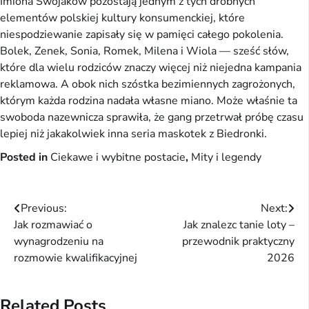
Imiona Swojaków pozostają jednym z tych drobnych
elementów polskiej kultury konsumenckiej, które
niespodziewanie zapisały się w pamięci całego pokolenia.
Bolek, Zenek, Sonia, Romek, Milena i Wiola — sześć słów,
które dla wielu rodziców znaczy więcej niż niejedna kampania
reklamowa. A obok nich szóstka bezimiennych zagrożonych,
którym każda rodzina nadała własne miano. Może właśnie ta
swoboda nazewnicza sprawiła, że gang przetrwał próbę czasu
lepiej niż jakakolwiek inna seria maskotek z Biedronki.
Posted in
Ciekawe i wybitne postacie
,
Mity i legendy
Nawigacja
Previous:
Next:
Jak rozmawiać o
Jak znalezc tanie loty –
wpisu
wynagrodzeniu na
przewodnik praktyczny
rozmowie kwalifikacyjnej
2026
Related Posts