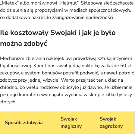
„Mietek” albo morświnowi „Helmut”. Sklepowa sieć zachęcała
do dzielenia się propozycjami w mediach społecznościowych,
co dodatkowo nakręciło zaangażowanie społeczności.
Ile kosztowały Swojaki i jak je było
można zdobyć
Mechanizm zbierania naklejek był prawdziwą sztuką inżynierii
lojalnościowej. Klient dostawał jedną naklejkę za każde 50 zł
zakupów, a system bonusów potrafił podwoić, a nawet potroić
zdobycz przy jednej wizycie. Warto przejrzeć ten układ na
chłodno, bo wielu rodziców obliczyło już dawno, że uzbieranie
pełnego kompletu wymagało wydania w sklepie kilku tysięcy
złotych.
Swojak
Swojak
Sposób zdobycia
magiczny
zagrożony