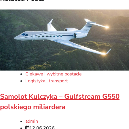
Ciekawe i wybitne postacie
Logistyka i transport
Samolot Kulczyka – Gulfstream G550
polskiego miliardera
admin
12.06.2026