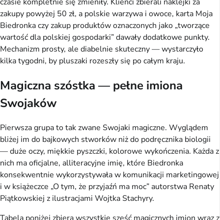
czasie kompletnie się zmieniły. Klienci zbierali naklejki za
zakupy powyżej 50 zł, a polskie warzywa i owoce, karta Moja
Biedronka czy zakup produktów oznaczonych jako „tworzące
wartość dla polskiej gospodarki” dawały dodatkowe punkty.
Mechanizm prosty, ale diabelnie skuteczny — wystarczyło
kilka tygodni, by pluszaki rozeszły się po całym kraju.
Magiczna szóstka — pełne imiona
Swojaków
Pierwsza grupa to tak zwane Swojaki magiczne. Wyglądem
bliżej im do bajkowych stworków niż do podręcznika biologii
— duże oczy, miękkie pyszczki, kolorowe wykończenia. Każda z
nich ma oficjalne, alliteracyjne imię, które Biedronka
konsekwentnie wykorzystywała w komunikacji marketingowej
i w książeczce „O tym, że przyjaźń ma moc” autorstwa Renaty
Piątkowskiej z ilustracjami Wojtka Stachyry.
Tabela poniżej zbiera wszystkie sześć magicznych imion wraz z