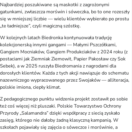
Najbardziej poszukiwane są maskotki z zagrożonymi
gatunkami, zwłaszcza morświn i sóweczka, bo to one rozeszły
się w mniejszej liczbie — wielu klientów wybierało po prostu
„te ładniejsze”, czyli magiczną szóstkę.
W kolejnych latach Biedronka kontynuowała tradycję
kolekcjonerską innymi gangami — Małymi Pszczółkami,
Gangiem Mocniaków, Gangiem Produkciaków z 2024 roku (z
postaciami jak Ziemniak Ziemowit, Papier Pakosław czy Sok
Sebek), a w 2025 ruszyła Biedromania z nagrodami dla
dorosłych klientów. Każda z tych akcji nawiązuje do schematu
nazewniczego wypracowanego przez Swojaków — alliteracja,
polskie imiona, ciepły klimat.
Z pedagogicznego punktu widzenia projekt zostawił po sobie
też coś więcej niż pluszaki. Polskie Towarzystwo Ochrony
Przyrody „Salamandra” dzięki współpracy z siecią zyskało
zasięg, którego nie dałoby żadną klasyczną kampanią. W
szkołach pojawiały się zajęcia o sóweczce i morświnie, a