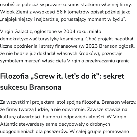
osobiście poleciał w prawie-kosmos statkiem własnej firmy.
Widok Ziemi z wysokości 86 kilometrów opisał później jako
„najpiękniejszy i najbardziej poruszający moment w życiu”.
Virgin Galactic, ogłoszone w 2004 roku, miało
demokratyzować turystykę kosmiczną. Choć projekt napotkał
liczne opóźnienia i straty finansowe (w 2023 Branson ogłosił,
że nie będzie już dokładał własnych środków), pozostaje
symbolem marzeń właściciela Virgin o przekraczaniu granic.
Filozofia „Screw it, let’s do it”: sekret
sukcesu Bransona
Za wszystkimi projektami stoi spójna filozofia. Branson wierzy,
że firmy tworzą ludzie, a nie odwrotnie. Zawsze stawiał na
kulturę otwartości, humoru i odpowiedzialności. W Virgin
Atlantic stewardesy same decydowały o drobnych
udogodnieniach dla pasażerów. W całej grupie promowano