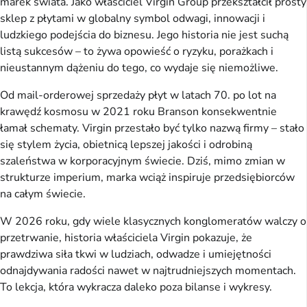
marek świata. Jako właściciel Virgin Group przekształcił prosty
sklep z płytami w globalny symbol odwagi, innowacji i
ludzkiego podejścia do biznesu. Jego historia nie jest suchą
listą sukcesów – to żywa opowieść o ryzyku, porażkach i
nieustannym dążeniu do tego, co wydaje się niemożliwe.
Od mail-orderowej sprzedaży płyt w latach 70. po lot na
krawędź kosmosu w 2021 roku Branson konsekwentnie
łamał schematy. Virgin przestało być tylko nazwą firmy – stało
się stylem życia, obietnicą lepszej jakości i odrobiną
szaleństwa w korporacyjnym świecie. Dziś, mimo zmian w
strukturze imperium, marka wciąż inspiruje przedsiębiorców
na całym świecie.
W 2026 roku, gdy wiele klasycznych konglomeratów walczy o
przetrwanie, historia właściciela Virgin pokazuje, że
prawdziwa siła tkwi w ludziach, odwadze i umiejętności
odnajdywania radości nawet w najtrudniejszych momentach.
To lekcja, która wykracza daleko poza bilanse i wykresy.