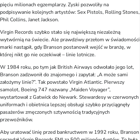
pięciu milionach egzemplarzy. Zyski pozwoliły na
podpisywanie kolejnych artystów: Sex Pistols, Rolling Stones,
Phil Collins, Janet Jackson.
Virgin Records szybko stało się największą niezależną
wytwórnią na świecie. Ale prawdziwy przełom w świadomości
marki nastąpił, gdy Branson postanowił wejść w branżę, w
której nikt go nie oczekiwał – linie lotnicze.
W 1984 roku, po tym jak British Airways odwołało jego lot,
Branson zadzwonił do znajomego i zapytał: „A może sami
założymy linie?”. Tak powstało Virgin Atlantic. Pierwszy
samolot, Boeing 747 nazwany „Maiden Voyager”,
wystartował z Gatwick do Newark. Stewardesy w czerwonych
uniformach i obietnica lepszej obsługi szybko przyciągnęły
pasażerów zmęczonych sztywnością tradycyjnych
przewoźników.
Aby uratować linię przed bankructwem w 1992 roku, Branson
sprzedał Virgin Records EMI za 500 milionów funtów. To była