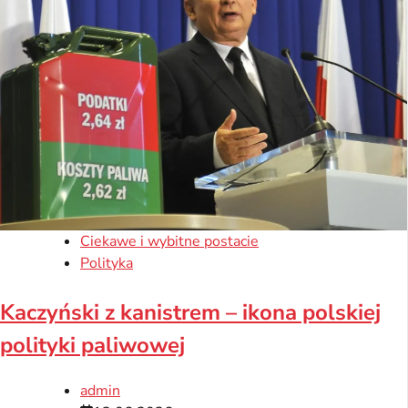
Ciekawe i wybitne postacie
Polityka
Kaczyński z kanistrem – ikona polskiej
polityki paliwowej
admin