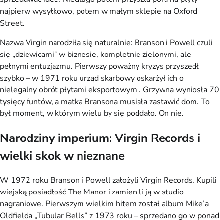
najpierw wysyłkowo, potem w małym sklepie na Oxford
Street.
Nazwa Virgin narodziła się naturalnie: Branson i Powell czuli
się „dziewicami” w biznesie, kompletnie zielonymi, ale
pełnymi entuzjazmu. Pierwszy poważny kryzys przyszedł
szybko – w 1971 roku urząd skarbowy oskarżył ich o
nielegalny obrót płytami eksportowymi. Grzywna wyniosła 70
tysięcy funtów, a matka Bransona musiała zastawić dom. To
był moment, w którym wielu by się poddało. On nie.
Narodziny imperium: Virgin Records i
wielki skok w nieznane
W 1972 roku Branson i Powell założyli Virgin Records. Kupili
wiejską posiadłość The Manor i zamienili ją w studio
nagraniowe. Pierwszym wielkim hitem został album Mike’a
Oldfielda „Tubular Bells” z 1973 roku – sprzedano go w ponad