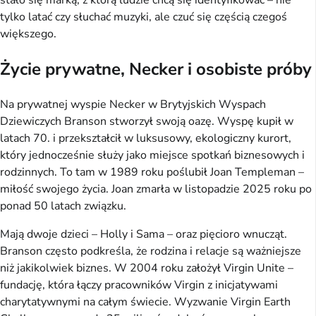
stało się marką, z którą ludzie chcą się identyfikować – nie
tylko latać czy słuchać muzyki, ale czuć się częścią czegoś
większego.
Życie prywatne, Necker i osobiste próby
Na prywatnej wyspie Necker w Brytyjskich Wyspach
Dziewiczych Branson stworzył swoją oazę. Wyspę kupił w
latach 70. i przekształcił w luksusowy, ekologiczny kurort,
który jednocześnie służy jako miejsce spotkań biznesowych i
rodzinnych. To tam w 1989 roku poślubił Joan Templeman –
miłość swojego życia. Joan zmarła w listopadzie 2025 roku po
ponad 50 latach związku.
Mają dwoje dzieci – Holly i Sama – oraz pięcioro wnucząt.
Branson często podkreśla, że rodzina i relacje są ważniejsze
niż jakikolwiek biznes. W 2004 roku założył Virgin Unite –
fundację, która łączy pracowników Virgin z inicjatywami
charytatywnymi na całym świecie. Wyzwanie Virgin Earth