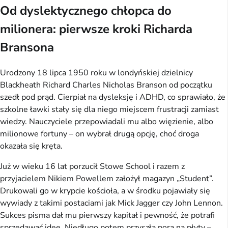
Od dyslektycznego chłopca do
milionera: pierwsze kroki Richarda
Bransona
Urodzony 18 lipca 1950 roku w londyńskiej dzielnicy
Blackheath Richard Charles Nicholas Branson od początku
szedł pod prąd. Cierpiał na dysleksję i ADHD, co sprawiało, że
szkolne ławki stały się dla niego miejscem frustracji zamiast
wiedzy. Nauczyciele przepowiadali mu albo więzienie, albo
milionowe fortuny – on wybrał drugą opcję, choć droga
okazała się kręta.
Już w wieku 16 lat porzucił Stowe School i razem z
przyjacielem Nikiem Powellem założył magazyn „Student”.
Drukowali go w krypcie kościoła, a w środku pojawiały się
wywiady z takimi postaciami jak Mick Jagger czy John Lennon.
Sukces pisma dał mu pierwszy kapitał i pewność, że potrafi
sprzedawać idee. Niedługo potem przyszła pora na płyty –