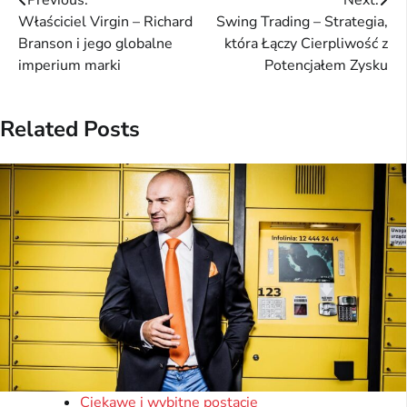
Nawigacja
Właściciel Virgin – Richard
Swing Trading – Strategia,
wpisu
Branson i jego globalne
która Łączy Cierpliwość z
imperium marki
Potencjałem Zysku
Related Posts
Ciekawe i wybitne postacie