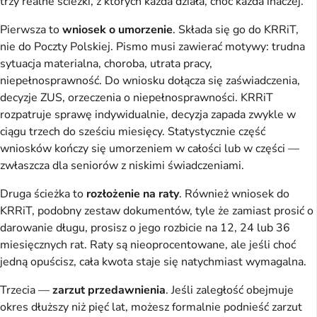
trzy realne ścieżki, z których każda działa, choć każda inaczej.
Pierwsza to
wniosek o umorzenie
. Składa się go do KRRiT,
nie do Poczty Polskiej. Pismo musi zawierać motywy: trudna
sytuacja materialna, choroba, utrata pracy,
niepełnosprawność. Do wniosku dołącza się zaświadczenia,
decyzje ZUS, orzeczenia o niepełnosprawności. KRRiT
rozpatruje sprawę indywidualnie, decyzja zapada zwykle w
ciągu trzech do sześciu miesięcy. Statystycznie część
wniosków kończy się umorzeniem w całości lub w części —
zwłaszcza dla seniorów z niskimi świadczeniami.
Druga ścieżka to
rozłożenie na raty
. Również wniosek do
KRRiT, podobny zestaw dokumentów, tyle że zamiast prosić o
darowanie długu, prosisz o jego rozbicie na 12, 24 lub 36
miesięcznych rat. Raty są nieoprocentowane, ale jeśli choć
jedną opuścisz, cała kwota staje się natychmiast wymagalna.
Trzecia —
zarzut przedawnienia
. Jeśli zaległość obejmuje
okres dłuższy niż pięć lat, możesz formalnie podnieść zarzut