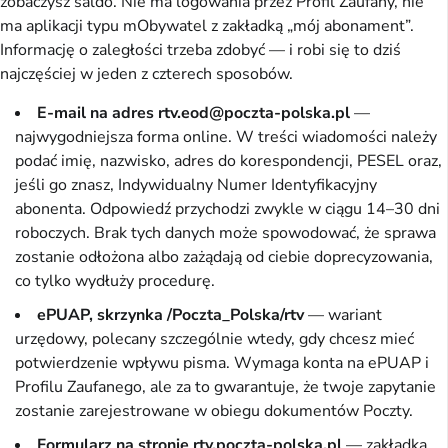
zobaczysz saldo. Nie ma logowania przez Profil Zaufany, nie
ma aplikacji typu mObywatel z zakładką „mój abonament”.
Informację o zaległości trzeba zdobyć — i robi się to dziś
najczęściej w jeden z czterech sposobów.
E-mail na adres rtv.eod@poczta-polska.pl
—
najwygodniejsza forma online. W treści wiadomości należy
podać imię, nazwisko, adres do korespondencji, PESEL oraz,
jeśli go znasz, Indywidualny Numer Identyfikacyjny
abonenta. Odpowiedź przychodzi zwykle w ciągu 14–30 dni
roboczych. Brak tych danych może spowodować, że sprawa
zostanie odłożona albo zażądają od ciebie doprecyzowania,
co tylko wydłuży procedurę.
ePUAP, skrzynka /Poczta_Polska/rtv
— wariant
urzędowy, polecany szczególnie wtedy, gdy chcesz mieć
potwierdzenie wpływu pisma. Wymaga konta na ePUAP i
Profilu Zaufanego, ale za to gwarantuje, że twoje zapytanie
zostanie zarejestrowane w obiegu dokumentów Poczty.
Formularz na stronie rtv.poczta-polska.pl
— zakładka