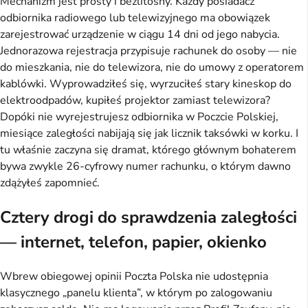
Mechanizm jest prosty i bezlitosny. Każdy posiadacz
odbiornika radiowego lub telewizyjnego ma obowiązek
zarejestrować urządzenie w ciągu 14 dni od jego nabycia.
Jednorazowa rejestracja przypisuje rachunek do osoby — nie
do mieszkania, nie do telewizora, nie do umowy z operatorem
kablówki. Wyprowadziłeś się, wyrzuciłeś stary kineskop do
elektroodpadów, kupiłeś projektor zamiast telewizora?
Dopóki nie wyrejestrujesz odbiornika w Poczcie Polskiej,
miesiące zaległości nabijają się jak licznik taksówki w korku. I
tu właśnie zaczyna się dramat, którego głównym bohaterem
bywa zwykle 26-cyfrowy numer rachunku, o którym dawno
zdążyłeś zapomnieć.
Cztery drogi do sprawdzenia zaległości
— internet, telefon, papier, okienko
Wbrew obiegowej opinii Poczta Polska nie udostępnia
klasycznego „panelu klienta”, w którym po zalogowaniu