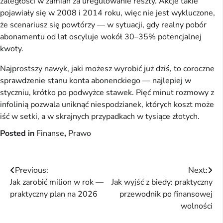
zaległości w zamian za uregulowanie reszty. Akcje takie
pojawiały się w 2008 i 2014 roku, więc nie jest wykluczone,
że scenariusz się powtórzy — w sytuacji, gdy realny pobór
abonamentu od lat oscyluje wokół 30–35% potencjalnej
kwoty.
Najprostszy nawyk, jaki możesz wyrobić już dziś, to coroczne
sprawdzenie stanu konta abonenckiego — najlepiej w
styczniu, krótko po podwyżce stawek. Pięć minut rozmowy z
infolinią pozwala uniknąć niespodzianek, których koszt może
iść w setki, a w skrajnych przypadkach w tysiące złotych.
Posted in
Finanse
,
Prawo
Nawigacja
Previous:
Next:
Jak zarobić milion w rok —
Jak wyjść z biedy: praktyczny
wpisu
praktyczny plan na 2026
przewodnik po finansowej
wolności