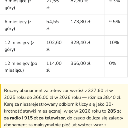
3 miesiące (z
27,55
87,80 zł
≈ 3%
góry)
zł
6 miesięcy (z
54,55
173,80 zł
≈ 5%
góry)
zł
12 miesięcy (z
102,60
329,40 zł
10%
góry)
zł
12 miesięcy (po
114,00
366,00 zł
0%
miesiącu)
zł
Roczny abonament za telewizor wzrósł z 327,60 zł w
2025 roku do 366,00 zł w 2026 roku — różnica 38,40 zł.
Karę za niezarejestrowany odbiornik liczy się jako 30-
krotność stawki miesięcznej, więc w 2026 roku to
285 zł
za radio
i
915 zł za telewizor
, do czego dolicza się zaległy
abonament za maksymalnie pięć lat wstecz wraz z