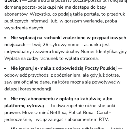
trzecich
— żadna strona poza rtv.poczta-polska.pl i oficjalną
domeną poczta-polska.pl nie ma dostępu do bazy
abonentów. Wszystko, co podają takie portale, to przedruk
publicznych informacji lub, w gorszym wariancie, próba
wyłudzenia danych.
Nie wpłacaj na rachunki znalezione w przypadkowych
miejscach
— twój 26-cyfrowy numer rachunku jest
indywidualny i zawiera Indywidualny Numer Identyfikacyjny.
Wpłata na cudzy rachunek to wpłata stracona.
Nie ignoruj e-maila z odpowiedzią Poczty Polskiej
—
odpowiedź przychodzi z opóźnieniem, ale gdy już dotrze,
zawiera oficjalne dane, na które można się powoływać w
dalszej korespondencji.
Nie myl abonamentu z opłatą za kablówkę albo
platformę cyfrową
— to dwa zupełnie różne stosunki
prawne. Możesz mieć Netflixa, Polsat Boxa i Canal+
jednocześnie, i wciąż zalegać z abonamentem RTV.