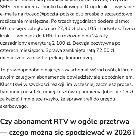
SMS-em numer rachunku bankowego. Drugi krok — wysłanie
e-maila na rtv.eod@poczta-polska.pl z prośbą o szczegółowe
rozliczenie miesięczne. Po trzech tygodniach dociera pismo:
60 miesięcy zaległości po 27,30 zł plus 105 zł odsetek. Trzeci
krok — wniosek do KRRiT o rozłożenie na 24 raty,
uzasadniony emeryturą 2 100 zł. Decyzja pozytywna po
czterech miesiącach. Sprawa zamknięta ratą 72,50 zł
miesięcznie zamiast egzekucji komorniczej.
To prawdopodobnie najczęstszy schemat wśród osób, które o
swoim zaległym abonamencie dowiedziały się z opóźnieniem.
Klucz tkwi w szybkości reakcji: im wcześniej zaczniesz proces,
tym mniej odsetek, mniej kosztów upomnienia (obecnie 16 zł
za każde) i mniejsze ryzyko, że sprawa trafi do urzędu
skarbowego.
Czy abonament RTV w ogóle przetrwa
— czego można się spodziewać w 2026 i