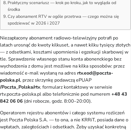
Praktyczny scenariusz — krok po kroku, jak to wygląda od
środka
Czy abonament RTV w ogóle przetrwa — czego można się
spodziewać w 2026 i 2027
Niezapłacony abonament radiowo-telewizyjny potrafi po
latach urosnąć do kwoty kilkuset, a nawet kilku tysięcy złotych
— z odsetkami, kosztami upomnienia i egzekucji skarbowej w
tle. Sprawdzenie własnego stanu konta abonenckiego bez
wychodzenia z domu jest możliwe na kilka sposobów: przez
wiadomość e-mail wysłaną na adres
rtv.eod@poczta-
polska.pl
, przez skrzynkę podawczą ePUAP
/Poczta_Polska/rtv
, formularz kontaktowy w serwisie
rtv.poczta-polska.pl albo telefonicznie pod numerem
+48 43
842 06 06
(dni robocze, godz. 8:00–20:00).
Operatorem rejestru abonentów i całego systemu rozliczeń
jest Poczta Polska S.A. — to ona, a nie KRRiT, posiada dane o
wpłatach, zaległościach i odsetkach. Żeby uzyskać konkretną