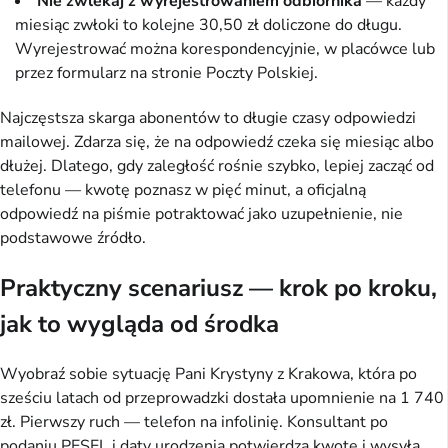
Nie zwlekaj z wyrejestrowaniem odbiornika
— każdy
miesiąc zwłoki to kolejne 30,50 zł doliczone do długu.
Wyrejestrować można korespondencyjnie, w placówce lub
przez formularz na stronie Poczty Polskiej.
Najczęstsza skarga abonentów to długie czasy odpowiedzi
mailowej. Zdarza się, że na odpowiedź czeka się miesiąc albo
dłużej. Dlatego, gdy zaległość rośnie szybko, lepiej zacząć od
telefonu — kwotę poznasz w pięć minut, a oficjalną
odpowiedź na piśmie potraktować jako uzupełnienie, nie
podstawowe źródło.
Praktyczny scenariusz — krok po kroku,
jak to wygląda od środka
Wyobraź sobie sytuację Pani Krystyny z Krakowa, która po
sześciu latach od przeprowadzki dostała upomnienie na 1 740
zł. Pierwszy ruch — telefon na infolinię. Konsultant po
podaniu PESEL i daty urodzenia potwierdza kwotę i wysyła