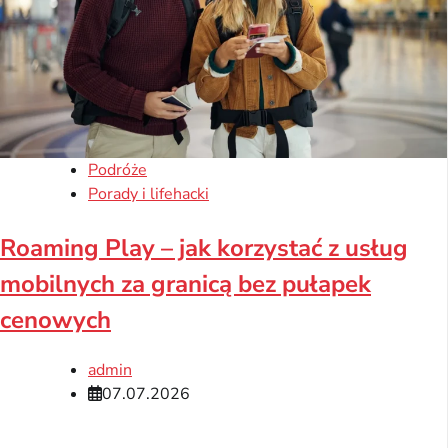
Podróże
Porady i lifehacki
Roaming Play – jak korzystać z usług
mobilnych za granicą bez pułapek
cenowych
admin
07.07.2026