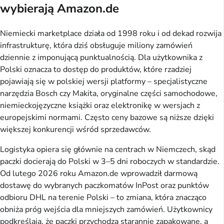
wybierają Amazon.de
Niemiecki marketplace działa od 1998 roku i od dekad rozwija
infrastrukturę, która dziś obsługuje miliony zamówień
dziennie z imponującą punktualnością. Dla użytkownika z
Polski oznacza to dostęp do produktów, które rzadziej
pojawiają się w polskiej wersji platformy – specjalistyczne
narzędzia Bosch czy Makita, oryginalne części samochodowe,
niemieckojęzyczne książki oraz elektronikę w wersjach z
europejskimi normami. Często ceny bazowe są niższe dzięki
większej konkurencji wśród sprzedawców.
Logistyka opiera się głównie na centrach w Niemczech, skąd
paczki docierają do Polski w 3–5 dni roboczych w standardzie.
Od lutego 2026 roku Amazon.de wprowadził darmową
dostawę do wybranych paczkomatów InPost oraz punktów
odbioru DHL na terenie Polski – to zmiana, która znacząco
obniża próg wejścia dla mniejszych zamówień. Użytkownicy
podkreślają, że paczki przychodzą starannie zapakowane, a