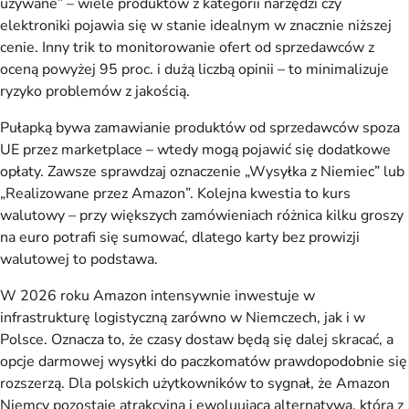
używane” – wiele produktów z kategorii narzędzi czy
elektroniki pojawia się w stanie idealnym w znacznie niższej
cenie. Inny trik to monitorowanie ofert od sprzedawców z
oceną powyżej 95 proc. i dużą liczbą opinii – to minimalizuje
ryzyko problemów z jakością.
Pułapką bywa zamawianie produktów od sprzedawców spoza
UE przez marketplace – wtedy mogą pojawić się dodatkowe
opłaty. Zawsze sprawdzaj oznaczenie „Wysyłka z Niemiec” lub
„Realizowane przez Amazon”. Kolejna kwestia to kurs
walutowy – przy większych zamówieniach różnica kilku groszy
na euro potrafi się sumować, dlatego karty bez prowizji
walutowej to podstawa.
W 2026 roku Amazon intensywnie inwestuje w
infrastrukturę logistyczną zarówno w Niemczech, jak i w
Polsce. Oznacza to, że czasy dostaw będą się dalej skracać, a
opcje darmowej wysyłki do paczkomatów prawdopodobnie się
rozszerzą. Dla polskich użytkowników to sygnał, że Amazon
Niemcy pozostaje atrakcyjną i ewoluującą alternatywą, która z