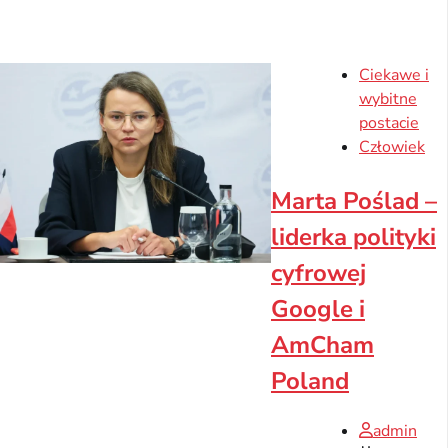
Ciekawe i
wybitne
postacie
Człowiek
Marta Poślad –
liderka polityki
cyfrowej
Google i
AmCham
Poland
admin