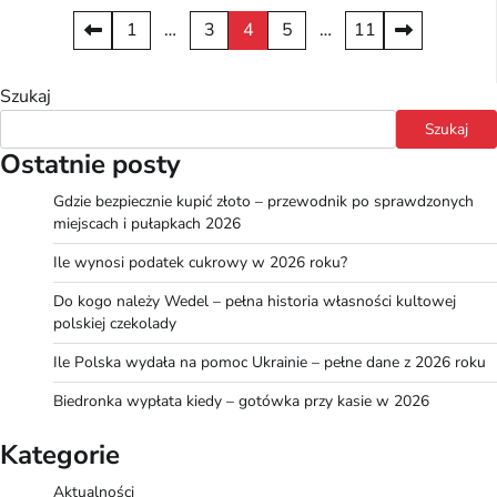
Stronicowanie
1
…
3
4
5
…
11
wpisów
Szukaj
Szukaj
Ostatnie posty
Gdzie bezpiecznie kupić złoto – przewodnik po sprawdzonych
miejscach i pułapkach 2026
Ile wynosi podatek cukrowy w 2026 roku?
Do kogo należy Wedel – pełna historia własności kultowej
polskiej czekolady
Ile Polska wydała na pomoc Ukrainie – pełne dane z 2026 roku
Biedronka wypłata kiedy – gotówka przy kasie w 2026
Kategorie
Aktualności