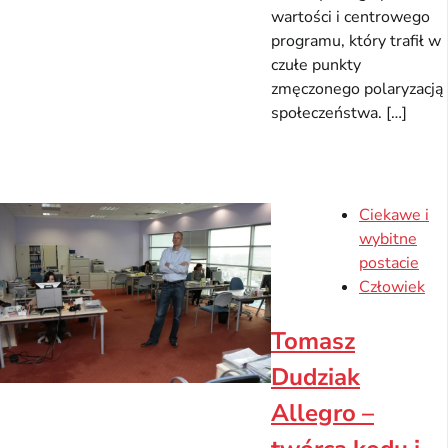
wartości i centrowego
programu, który trafił w
czułe punkty
zmęczonego polaryzacją
społeczeństwa. […]
Ciekawe i
wybitne
postacie
Człowiek
Tomasz
Dudziak
Allegro –