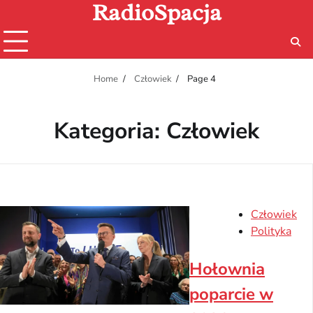
RadioSpacja
Skip
to
content
Home
Człowiek
Page 4
Kategoria:
Człowiek
Człowiek
Polityka
Hołownia
poparcie w