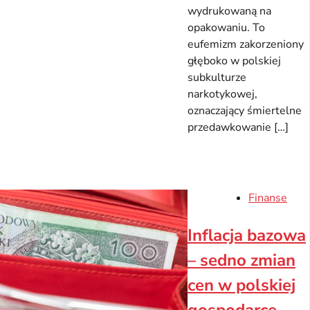
wydrukowaną na
opakowaniu. To
eufemizm zakorzeniony
głęboko w polskiej
subkulturze
narkotykowej,
oznaczający śmiertelne
przedawkowanie […]
Finanse
Inflacja bazowa
– sedno zmian
cen w polskiej