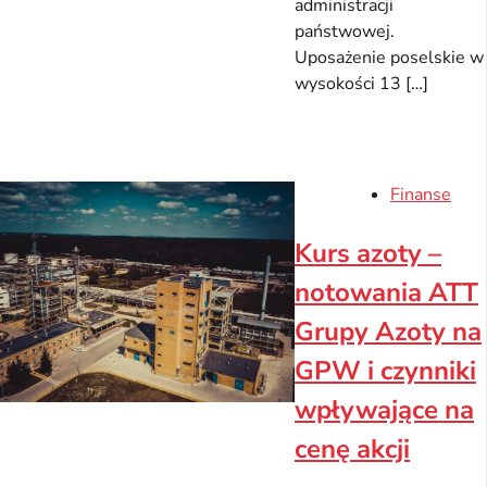
administracji
państwowej.
Uposażenie poselskie w
wysokości 13 […]
Finanse
Kurs azoty –
notowania ATT
Grupy Azoty na
GPW i czynniki
wpływające na
cenę akcji