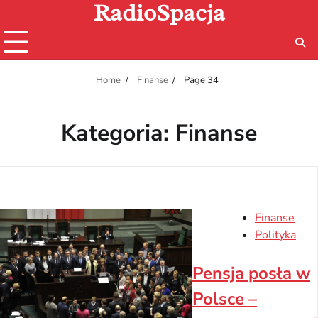
RadioSpacja
Skip
to
content
Home
Finanse
Page 34
Kategoria:
Finanse
Finanse
Polityka
Pensja posła w
Polsce –