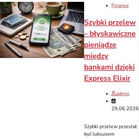
Finanse
Szybki przelew
– błyskawiczne
pieniądze
między
bankami dzięki
Express Elixir
admin
29.06.2026
Szybki przelew przestał
być luksusem