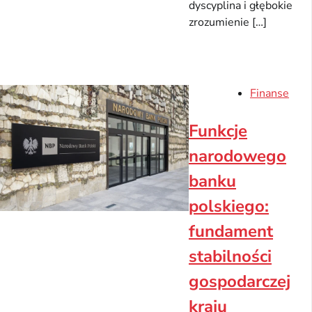
dyscyplina i głębokie
zrozumienie […]
Finanse
Funkcje
narodowego
banku
polskiego:
fundament
stabilności
gospodarczej
kraju