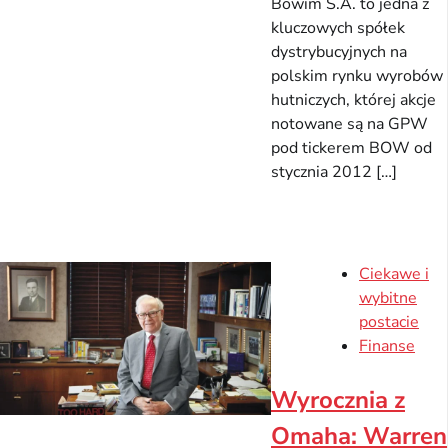
Bowim S.A. to jedna z
kluczowych spółek
dystrybucyjnych na
polskim rynku wyrobów
hutniczych, której akcje
notowane są na GPW
pod tickerem BOW od
stycznia 2012 […]
Ciekawe i
wybitne
postacie
Finanse
Wyrocznia z
Omaha: Warren