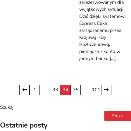
zarezerwowanym dla
wyjątkowych sytuacji.
Dziś dzięki systemowi
Express Elixir,
zarządzanemu przez
Krajową Izbę
Rozliczeniową,
pieniądze z konta w
jednym banku […]
Stronicowanie
1
…
33
34
35
…
101
wpisów
Szukaj
Szukaj
Ostatnie posty