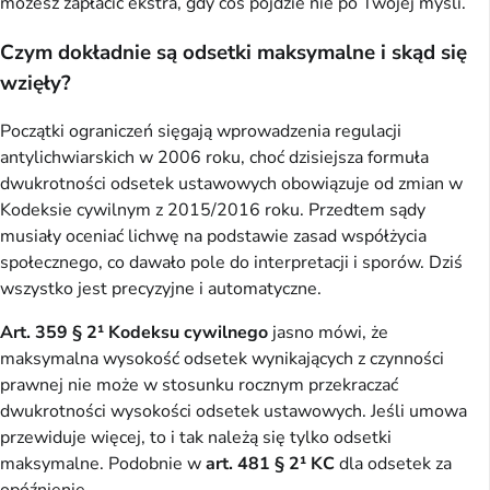
możesz zapłacić ekstra, gdy coś pójdzie nie po Twojej myśli.
Czym dokładnie są odsetki maksymalne i skąd się
wzięły?
Początki ograniczeń sięgają wprowadzenia regulacji
antylichwiarskich w 2006 roku, choć dzisiejsza formuła
dwukrotności odsetek ustawowych obowiązuje od zmian w
Kodeksie cywilnym z 2015/2016 roku. Przedtem sądy
musiały oceniać lichwę na podstawie zasad współżycia
społecznego, co dawało pole do interpretacji i sporów. Dziś
wszystko jest precyzyjne i automatyczne.
Art. 359 § 2¹ Kodeksu cywilnego
jasno mówi, że
maksymalna wysokość odsetek wynikających z czynności
prawnej nie może w stosunku rocznym przekraczać
dwukrotności wysokości odsetek ustawowych. Jeśli umowa
przewiduje więcej, to i tak należą się tylko odsetki
maksymalne. Podobnie w
art. 481 § 2¹ KC
dla odsetek za