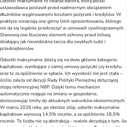
Odsetki maksymalne to twarda bariera, którą polski
ustawodawca postawił przed nadmiernym obciążaniem
dłużników wygórowanymi kosztami pożyczek i kredytów. W
praktyce oznaczają one górny limit oprocentowania, którego
nie da się legalnie przekroczyć w umowach cywilnoprawnych.
Stanowią one kluczowy element ochrony przed lichwą,
działający jak niewidzialna tarcza dla zwykłych ludzi i
przedsiębiorców.
Odsetki maksymalne dzielą się na dwie główne kategorie:
kapitałowe, wynikające z samej umowy pożyczki czy kredytu,
oraz te za opóźnienie w spłacie. Ich wysokość nie jest stała –
ściśle zależy od decyzji Rady Polityki Pieniężnej dotyczącej
stopy referencyjnej NBP. Dzięki temu mechanizm
automatycznie reaguje na zmiany w gospodarce,
dostosowując limity do aktualnych warunków ekonomicznych.
W marcu 2026 roku, po obniżce stóp, odsetki maksymalne
kapitałowe wynoszą 14,5% rocznie, a za opóźnienie 18,5%
rocznie. Te liczby nie są abstrakcją – realnie decydują o tym, ile