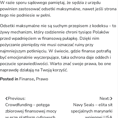
W razie sporu sądowego pamiętaj, że sędzia z urzędu
powinien zastosować odsetki maksymalne, nawet jeśli strona
tego nie podniesie w pełni.
Odsetki maksymalne nie są suchym przepisem z kodeksu – to
żywy mechanizm, który codziennie chroni tysiące Polaków
przed wpadnięciem w finansową pułapkę. Dzięki nim
pożyczanie pieniędzy nie musi oznaczać ruiny przy
najmniejszym potknięciu. W świecie, gdzie finanse potrafią
być emocjonalnie wyczerpujące, taka ochrona daje oddech i
poczucie sprawiedliwości. Warto znać swoje prawa, bo one
naprawdę działają na Twoją korzyść.
Posted in
Finanse
,
Prawo
Nawigacja
Previous:
Next:
Crowdfunding – potęga
Navy Seals – elita sił
wpisu
zbiorowej finansowej mocy
specjalnych marynarki
w erze platform cyfrowych
wojennej USA