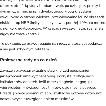
ustawę antylichwiarską z 2006 roku (wtedy limit był
czterokrotnością stopy lombardowej), po dzisiejszy prosty i
dynamiczny mechanizm dwukrotności – polski system
ewoluował w stronę większej przewidywalności. W okresach
niskich stóp NBP limity spadały nawet poniżej 10%, co mocno
chroniło kredytobiorców. W czasach wyższych stóp rosną, ale
nigdy nie tracą kontroli.
To pokazuje, że prawo reaguje na rzeczywistość gospodarczą,
a nie jest sztywnym reliktem.
Praktyczne rady na co dzień
Zawsze sprawdzaj aktualne stawki przed podpisaniem
jakiejkolwiek umowy finansowej. Korzystaj z oficjalnych
kalkulatorów odsetek. Jeśli masz zaległości, negocjuj z
wierzycielem – świadomość limitów daje mocną pozycję.
Przedsiębiorcy powinni mieć w szufladzie gotowe wzory not
odsetkowych z uwzględnieniem maksimów.