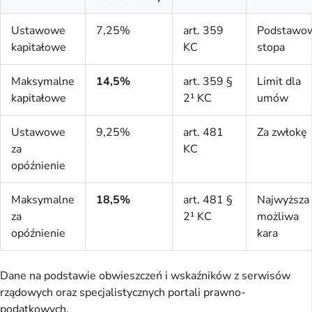
Ustawowe
7,25%
art. 359
Podstawo
kapitałowe
KC
stopa
Maksymalne
14,5%
art. 359 §
Limit dla
kapitałowe
2¹ KC
umów
Ustawowe
9,25%
art. 481
Za zwłokę
za
KC
opóźnienie
Maksymalne
18,5%
art. 481 §
Najwyższa
za
2¹ KC
możliwa
opóźnienie
kara
Dane na podstawie obwieszczeń i wskaźników z serwisów
rządowych oraz specjalistycznych portali prawno-
podatkowych.