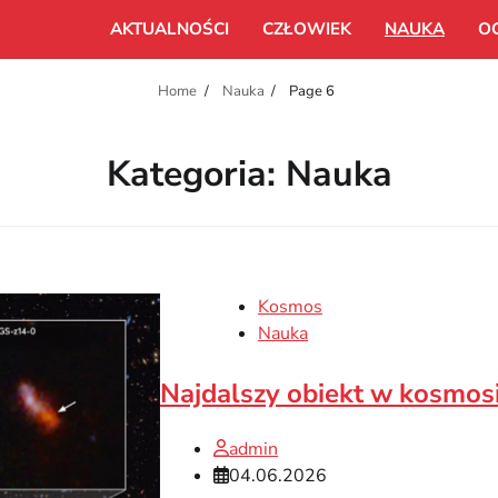
AKTUALNOŚCI
CZŁOWIEK
NAUKA
O
Home
Nauka
Page 6
Kategoria:
Nauka
Kosmos
Nauka
Najdalszy obiekt w kosmos
admin
04.06.2026