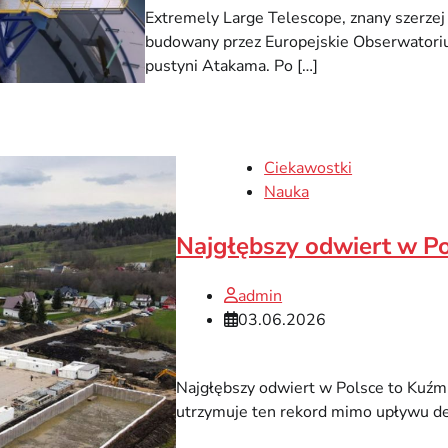
Extremely Large Telescope, znany szerzej
budowany przez Europejskie Obserwatoriu
pustyni Atakama. Po […]
Ciekawostki
Nauka
Najgłębszy odwiert w P
admin
03.06.2026
Najgłębszy odwiert w Polsce to Kuźm
utrzymuje ten rekord mimo upływu de