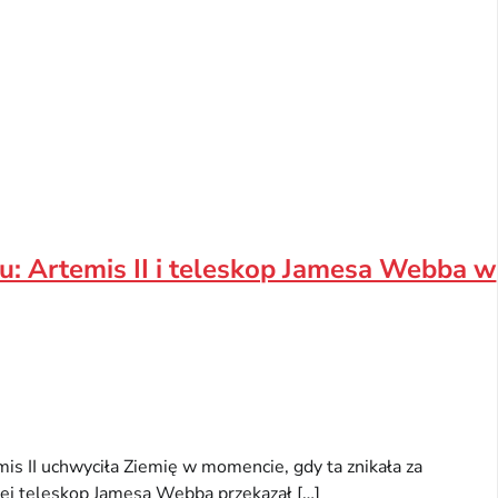
u: Artemis II i teleskop Jamesa Webba w
is II uchwyciła Ziemię w momencie, gdy ta znikała za
iej teleskop Jamesa Webba przekazał […]