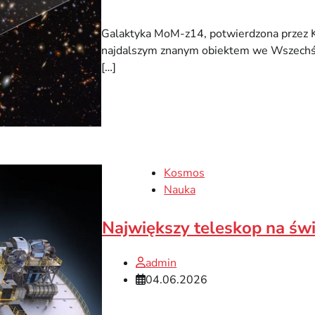
Galaktyka MoM-z14, potwierdzona przez 
najdalszym znanym obiektem we Wszechświ
[…]
Kosmos
Nauka
Największy teleskop na św
admin
04.06.2026