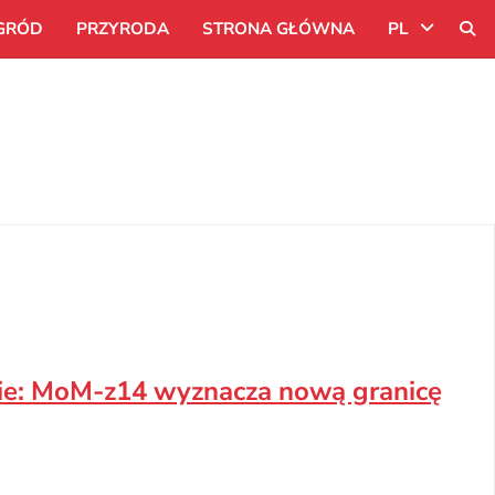
GRÓD
PRZYRODA
STRONA GŁÓWNA
PL
Uk
Ru
Pl
ie: MoM-z14 wyznacza nową granicę