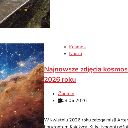
Kosmos
Nauka
Najnowsze zdjęcia kosmos
2026 roku
admin
03.06.2026
W kwietniu 2026 roku załoga misji Artem
horyzontem Księżyca. Kilka tygodni późn