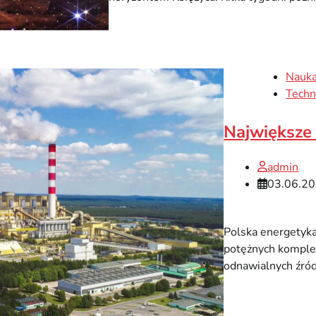
Nauk
Techn
Największe 
admin
03.06.2
Polska energetyka
potężnych komple
odnawialnych źród