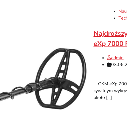
Nau
Tech
Najdroższ
eXp 7000 P
admin
03.06.
OKM eXp 7000 Pr
cywilnym wykryw
około […]