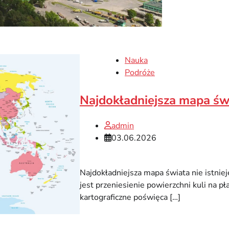
Nauka
Podróże
Najdokładniejsza mapa ś
admin
03.06.2026
Najdokładniejsza mapa świata nie istni
jest przeniesienie powierzchni kuli na 
kartograficzne poświęca […]