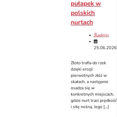
pułapek w
polskich
nurtach
admin
25.06.2026
Złoto trafia do rzek
dzięki erozji
pierwotnych złóż w
skałach, a następnie
osadza się w
konkretnych miejscach,
gdzie nurt traci prędkość
i siłę nośną. Jego […]