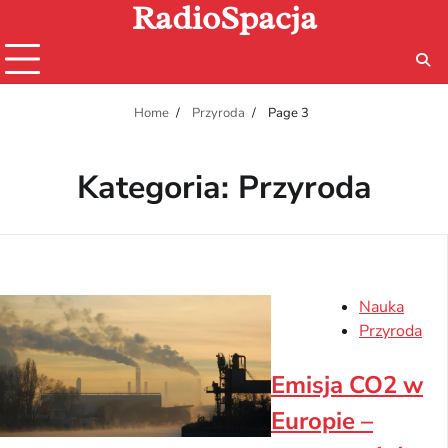
RadioSpacja
Skip
to
content
Home
Przyroda
Page 3
Kategoria:
Przyroda
Nauka
Przyroda
Emisja CO2 w
Europie –