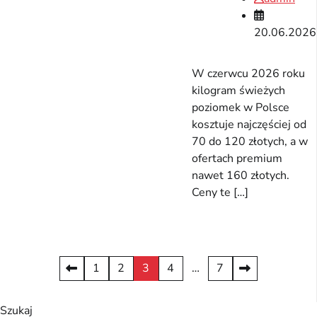
20.06.2026
W czerwcu 2026 roku
kilogram świeżych
poziomek w Polsce
kosztuje najczęściej od
70 do 120 złotych, a w
ofertach premium
nawet 160 złotych.
Ceny te […]
Stronicowanie
1
2
3
4
…
7
wpisów
Szukaj