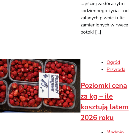
częściej zakłóca rytm
codziennego życia – od
zalanych piwnic i ulic
zamienionych w rwące
potoki […]
Ogród
Przyroda
Poziomki cena
za kg – ile
kosztują latem
2026 roku
admin