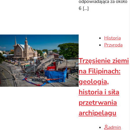
odpowiadająca za około
6 […]
Historia
Przyroda
Trzęsienie ziemi
na Filipinach:
geologia,
historia i siła
przetrwania
archipelagu
admin