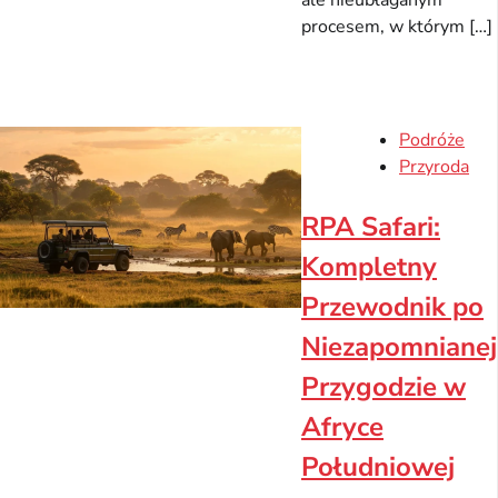
ale nieubłaganym
procesem, w którym […]
Podróże
Przyroda
RPA Safari:
Kompletny
Przewodnik po
Niezapomnianej
Przygodzie w
Afryce
Południowej