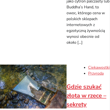
jako cytron palczasty lub
Buddha’s Hand, to
owoc, którego cena w
polskich sklepach
internetowych z
egzotyczną żywnością
wynosi obecnie od
około […]
Ciekawostki
Przyroda
Gdzie szukać
złota w rzece –
sekrety