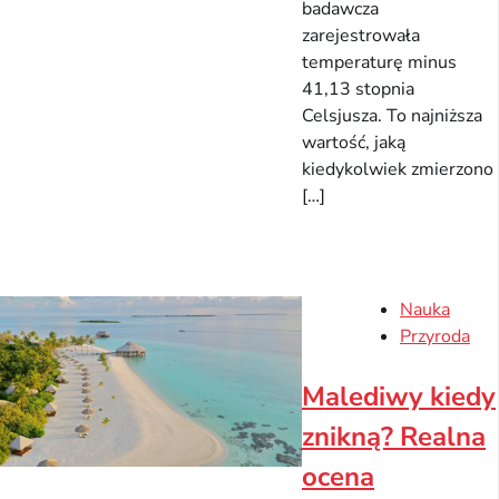
badawcza
zarejestrowała
temperaturę minus
41,13 stopnia
Celsjusza. To najniższa
wartość, jaką
kiedykolwiek zmierzono
[…]
Nauka
Przyroda
Malediwy kiedy
znikną? Realna
ocena