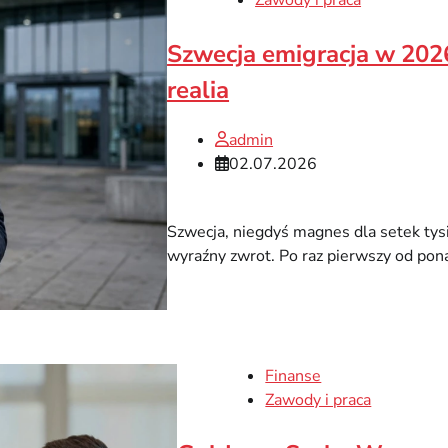
Zawody i praca
Szwecja emigracja w 2026
realia
admin
02.07.2026
Szwecja, niegdyś magnes dla setek tys
wyraźny zwrot. Po raz pierwszy od pona
Finanse
Zawody i praca