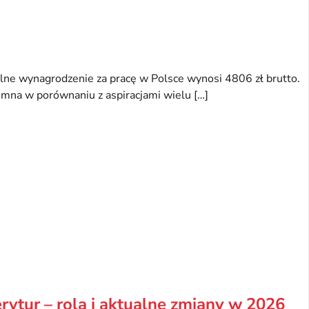
lne wynagrodzenie za pracę w Polsce wynosi 4806 zł brutto.
omna w porównaniu z aspiracjami wielu […]
rytur – rola i aktualne zmiany w 2026