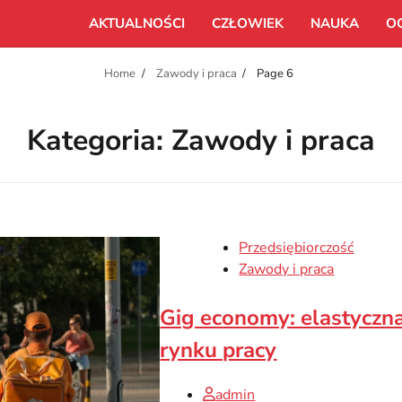
AKTUALNOŚCI
CZŁOWIEK
NAUKA
O
Home
Zawody i praca
Page 6
Kategoria:
Zawody i praca
Przedsiębiorczość
Zawody i praca
Gig economy: elastyczna
rynku pracy
admin