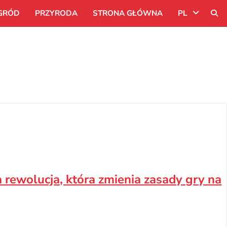
GRÓD
PRZYRODA
STRONA GŁÓWNA
PL
Uk
Ru
Pl
 rewolucja, która zmienia zasady gry na