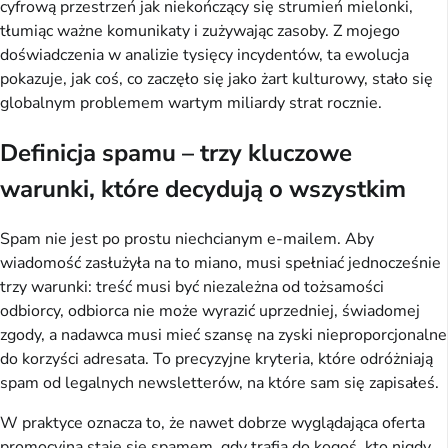
cyfrową przestrzeń jak niekończący się strumień mielonki, 
tłumiąc ważne komunikaty i zużywając zasoby. Z mojego 
doświadczenia w analizie tysięcy incydentów, ta ewolucja 
pokazuje, jak coś, co zaczęło się jako żart kulturowy, stało się 
globalnym problemem wartym miliardy strat rocznie.
Definicja spamu – trzy kluczowe
warunki, które decydują o wszystkim
Spam nie jest po prostu niechcianym e-mailem. Aby 
wiadomość zasłużyła na to miano, musi spełniać jednocześnie 
trzy warunki: treść musi być niezależna od tożsamości 
odbiorcy, odbiorca nie może wyrazić uprzedniej, świadomej 
zgody, a nadawca musi mieć szansę na zyski nieproporcjonalne 
do korzyści adresata. To precyzyjne kryteria, które odróżniają 
spam od legalnych newsletterów, na które sam się zapisałeś.
W praktyce oznacza to, że nawet dobrze wyglądająca oferta 
promocyjna staje się spamem, gdy trafia do kogoś, kto nigdy 