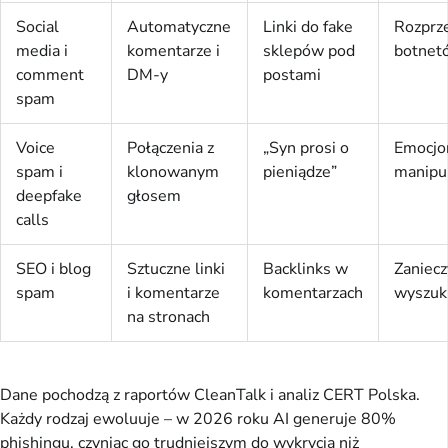
Social
Automatyczne
Linki do fake
Rozprze
media i
komentarze i
sklepów pod
botnet
comment
DM-y
postami
spam
Voice
Połączenia z
„Syn prosi o
Emocjo
spam i
klonowanym
pieniądze”
manipu
deepfake
głosem
calls
SEO i blog
Sztuczne linki
Backlinks w
Zaniecz
spam
i komentarze
komentarzach
wyszuk
na stronach
Dane pochodzą z raportów CleanTalk i analiz CERT Polska. 
Każdy rodzaj ewoluuje – w 2026 roku AI generuje 80% 
phishingu, czyniąc go trudniejszym do wykrycia niż 