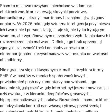
Spam to masowo rozsyłane, niechciane wiadomości 
elektroniczne, które zalewają skrzynki pocztowe, 
komunikatory i ekrany smartfonów bez najmniejszej zgody 
odbiorcy. W 2026 roku, gdy sztuczna inteligencja przyspiesza 
ich tworzenie i personalizację, staje się nie tylko irytującym 
szumem, ale wyrafinowanym narzędziem wyłudzania danych i 
rozprzestrzeniania malware. Definiuje go brak uprzedniej 
zgody, niezależność treści od osoby adresata oraz 
nieproporcjonalne korzyści nadawcy w stosunku do wartości 
dla odbiorcy.
Nie ogranicza się do klasycznych e-maili – przybiera formy 
SMS-ów, postów w mediach społecznościowych, 
powiadomień push czy komentarzy pod wpisami. Jego 
korzenie sięgają czasów, gdy internet był jeszcze nowością, a 
dziś ewoluuje w kierunku deepfake’ów głosowych i 
hiperpersonalizowanych ataków. Rozumienie spamu to klucz 
do odzyskania kontroli nad własną cyfrową przestrzenią i 
uniknięcia pułapek, które codziennie czyhają na miliony 