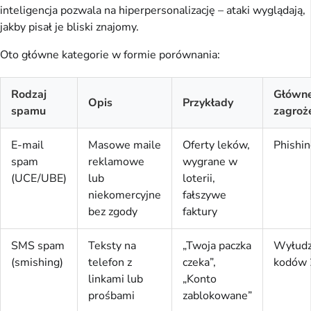
inteligencja pozwala na hiperpersonalizację – ataki wyglądają, 
jakby pisał je bliski znajomy.
Oto główne kategorie w formie porównania:
Rodzaj
Główn
Opis
Przykłady
spamu
zagroż
E-mail
Masowe maile
Oferty leków,
Phishin
spam
reklamowe
wygrane w
(UCE/UBE)
lub
loterii,
niekomercyjne
fałszywe
bez zgody
faktury
SMS spam
Teksty na
„Twoja paczka
Wyłudz
(smishing)
telefon z
czeka”,
kodów
linkami lub
„Konto
prośbami
zablokowane”