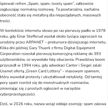
śpiewali refren „Spam, spam, lovely spam”, całkowicie 
zagłuszając normalną rozmowę. Ta powtarzalna, nachalna 
obecność stała się metaforą dla niepożądanych, masowych 
treści.
W kontekście internetu słowo po raz pierwszy padło w 1978 
roku, gdy Einar Stefferud wysłał około tysiąca zaproszeń na 
urodziny przez ARPANET – prekursora dzisiejszego internetu. 
Kilka dni później Gary Thuerk z firmy Digital Equipment 
Corporation rozesłał pierwszą komercyjną reklamę do 393 
użytkowników, co wywołało falę oburzenia. Prawdziwy boom 
przyszedł w 1994 roku, gdy adwokaci Canter i Siegel zalali 
Usenet ofertą „Green Card Lottery” – masowym spamem, 
który wywołał protesty i ukształtował netykietę. Od tamtej 
pory spam rozrósł się do monstrualnych rozmiarów, 
zmieniając się z prostych ogłoszeń w narzędzie 
cyberprzestępczości.
Dziś, w 2026 roku, nazwa wciąż oddaje esencję: spam zalewa 