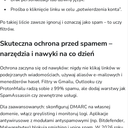
Prośba o kliknięcie linku w celu „potwierdzenia konta”.
Po takiej liście zawsze ignoruj i oznaczaj jako spam – to uczy 
filtrów.
Skuteczna ochrona przed spamem –
narzędzia i nawyki na co dzień
Ochrona zaczyna się od nawyków: nigdy nie klikaj linków w 
podejrzanych wiadomościach, używaj aliasów e-mailowych i 
menedżerów haseł. Filtry w Gmailu, Outlooku czy 
ProtonMailu radzą sobie z 99% spamu, ale dodaj warstwy jak 
SpamAssassin czy zewnętrzne usługi.
Dla zaawansowanych: skonfiguruj DMARC na własnej 
domenie, włącz greylisting i monitoruj logi. Aplikacje 
antywirusowe z modułami antyspamowymi (np. Bitdefender, 
Malwarebytes) blokują smishing i voice spam. W 2026 roku 