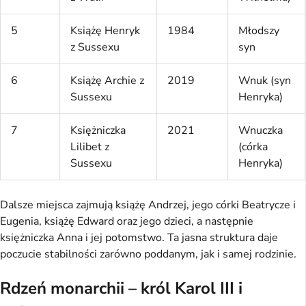
5
Książę Henryk
1984
Młodszy
z Sussexu
syn
6
Książę Archie z
2019
Wnuk (syn
Sussexu
Henryka)
7
Księżniczka
2021
Wnuczka
Lilibet z
(córka
Sussexu
Henryka)
Dalsze miejsca zajmują książę Andrzej, jego córki Beatrycze i
Eugenia, książę Edward oraz jego dzieci, a następnie
księżniczka Anna i jej potomstwo. Ta jasna struktura daje
poczucie stabilności zarówno poddanym, jak i samej rodzinie.
Rdzeń monarchii – król Karol III i