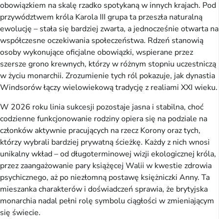
obowiązkiem na skalę rzadko spotykaną w innych krajach. Pod
przywództwem króla Karola III grupa ta przeszła naturalną
ewolucję – stała się bardziej zwarta, a jednocześnie otwarta na
współczesne oczekiwania społeczeństwa. Rdzeń stanowią
osoby wykonujące oficjalne obowiązki, wspierane przez
szersze grono krewnych, którzy w różnym stopniu uczestniczą
w życiu monarchii. Zrozumienie tych ról pokazuje, jak dynastia
Windsorów łączy wielowiekową tradycję z realiami XXI wieku.
W 2026 roku linia sukcesji pozostaje jasna i stabilna, choć
codzienne funkcjonowanie rodziny opiera się na podziale na
członków aktywnie pracujących na rzecz Korony oraz tych,
którzy wybrali bardziej prywatną ścieżkę. Każdy z nich wnosi
unikalny wkład – od długoterminowej wizji ekologicznej króla,
przez zaangażowanie pary książęcej Walii w kwestie zdrowia
psychicznego, aż po niezłomną postawę księżniczki Anny. Ta
mieszanka charakterów i doświadczeń sprawia, że brytyjska
monarchia nadal pełni rolę symbolu ciągłości w zmieniającym
się świecie.