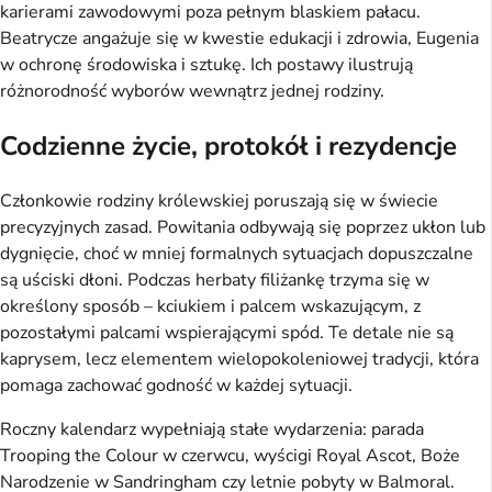
karierami zawodowymi poza pełnym blaskiem pałacu.
Beatrycze angażuje się w kwestie edukacji i zdrowia, Eugenia
w ochronę środowiska i sztukę. Ich postawy ilustrują
różnorodność wyborów wewnątrz jednej rodziny.
Codzienne życie, protokół i rezydencje
Członkowie rodziny królewskiej poruszają się w świecie
precyzyjnych zasad. Powitania odbywają się poprzez ukłon lub
dygnięcie, choć w mniej formalnych sytuacjach dopuszczalne
są uściski dłoni. Podczas herbaty filiżankę trzyma się w
określony sposób – kciukiem i palcem wskazującym, z
pozostałymi palcami wspierającymi spód. Te detale nie są
kaprysem, lecz elementem wielopokoleniowej tradycji, która
pomaga zachować godność w każdej sytuacji.
Roczny kalendarz wypełniają stałe wydarzenia: parada
Trooping the Colour w czerwcu, wyścigi Royal Ascot, Boże
Narodzenie w Sandringham czy letnie pobyty w Balmoral.