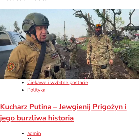
Ciekawe i wybitne postacie
Polityka
Kucharz Putina – Jewgienij Prigożyn i
jego burzliwa historia
admin