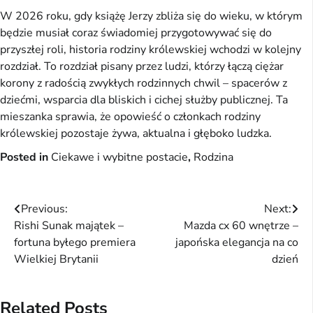
W 2026 roku, gdy książę Jerzy zbliża się do wieku, w którym
będzie musiał coraz świadomiej przygotowywać się do
przyszłej roli, historia rodziny królewskiej wchodzi w kolejny
rozdział. To rozdział pisany przez ludzi, którzy łączą ciężar
korony z radością zwykłych rodzinnych chwil – spacerów z
dziećmi, wsparcia dla bliskich i cichej służby publicznej. Ta
mieszanka sprawia, że opowieść o członkach rodziny
królewskiej pozostaje żywa, aktualna i głęboko ludzka.
Posted in
Ciekawe i wybitne postacie
,
Rodzina
Nawigacja
Previous:
Next:
Rishi Sunak majątek –
Mazda cx 60 wnętrze –
wpisu
fortuna byłego premiera
japońska elegancja na co
Wielkiej Brytanii
dzień
Related Posts