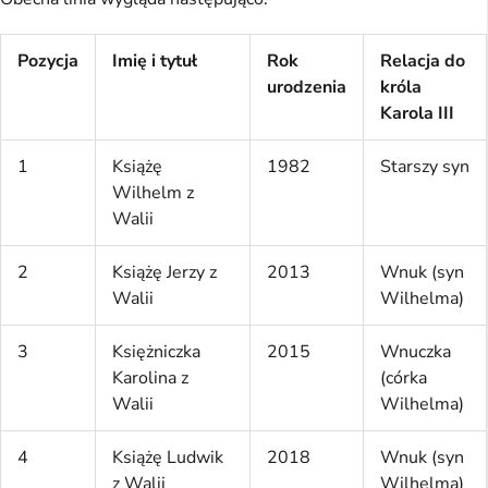
Pozycja
Imię i tytuł
Rok
Relacja do
urodzenia
króla
Karola III
1
Książę
1982
Starszy syn
Wilhelm z
Walii
2
Książę Jerzy z
2013
Wnuk (syn
Walii
Wilhelma)
3
Księżniczka
2015
Wnuczka
Karolina z
(córka
Walii
Wilhelma)
4
Książę Ludwik
2018
Wnuk (syn
z Walii
Wilhelma)