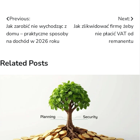
Nawigacja
Previous:
Next:
Jak zarobić nie wychodząc z
Jak zlikwidować firmę żeby
wpisu
domu – praktyczne sposoby
nie płacić VAT od
na dochód w 2026 roku
remanentu
Related Posts