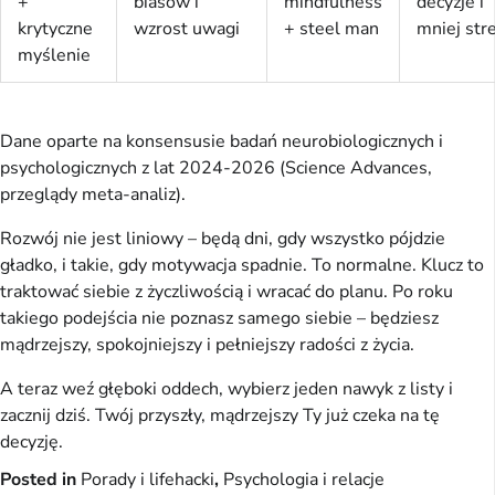
+
biasów i
mindfulness
decyzje i
krytyczne
wzrost uwagi
+ steel man
mniej str
myślenie
Dane oparte na konsensusie badań neurobiologicznych i 
psychologicznych z lat 2024-2026 (Science Advances, 
przeglądy meta-analiz).
Rozwój nie jest liniowy – będą dni, gdy wszystko pójdzie 
gładko, i takie, gdy motywacja spadnie. To normalne. Klucz to 
traktować siebie z życzliwością i wracać do planu. Po roku 
takiego podejścia nie poznasz samego siebie – będziesz 
mądrzejszy, spokojniejszy i pełniejszy radości z życia.
A teraz weź głęboki oddech, wybierz jeden nawyk z listy i 
zacznij dziś. Twój przyszły, mądrzejszy Ty już czeka na tę 
decyzję.
Posted in
Porady i lifehacki
,
Psychologia i relacje