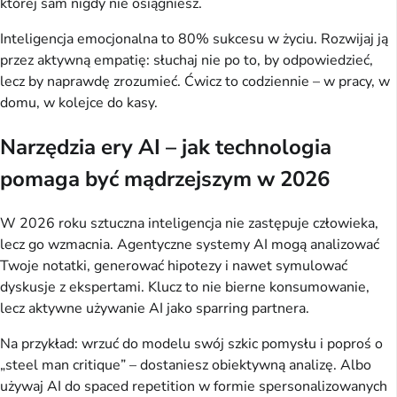
której sam nigdy nie osiągniesz.
Inteligencja emocjonalna to 80% sukcesu w życiu. Rozwijaj ją 
przez aktywną empatię: słuchaj nie po to, by odpowiedzieć, 
lecz by naprawdę zrozumieć. Ćwicz to codziennie – w pracy, w 
domu, w kolejce do kasy.
Narzędzia ery AI – jak technologia
pomaga być mądrzejszym w 2026
W 2026 roku sztuczna inteligencja nie zastępuje człowieka, 
lecz go wzmacnia. Agentyczne systemy AI mogą analizować 
Twoje notatki, generować hipotezy i nawet symulować 
dyskusje z ekspertami. Klucz to nie bierne konsumowanie, 
lecz aktywne używanie AI jako sparring partnera.
Na przykład: wrzuć do modelu swój szkic pomysłu i poproś o 
„steel man critique” – dostaniesz obiektywną analizę. Albo 
używaj AI do spaced repetition w formie spersonalizowanych 