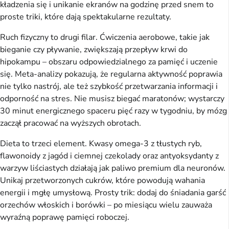
kładzenia się i unikanie ekranów na godzinę przed snem to 
proste triki, które dają spektakularne rezultaty.
Ruch fizyczny to drugi filar. Ćwiczenia aerobowe, takie jak 
bieganie czy pływanie, zwiększają przepływ krwi do 
hipokampu – obszaru odpowiedzialnego za pamięć i uczenie 
się. Meta-analizy pokazują, że regularna aktywność poprawia 
nie tylko nastrój, ale też szybkość przetwarzania informacji i 
odporność na stres. Nie musisz biegać maratonów; wystarczy 
30 minut energicznego spaceru pięć razy w tygodniu, by mózg 
zaczął pracować na wyższych obrotach.
Dieta to trzeci element. Kwasy omega-3 z tłustych ryb, 
flawonoidy z jagód i ciemnej czekolady oraz antyoksydanty z 
warzyw liściastych działają jak paliwo premium dla neuronów. 
Unikaj przetworzonych cukrów, które powodują wahania 
energii i mgłę umysłową. Prosty trik: dodaj do śniadania garść 
orzechów włoskich i borówki – po miesiącu wielu zauważa 
wyraźną poprawę pamięci roboczej.