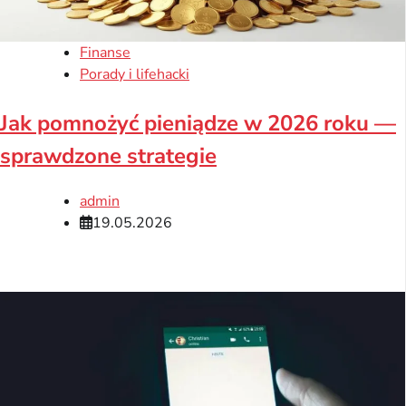
Finanse
Porady i lifehacki
Jak pomnożyć pieniądze w 2026 roku —
sprawdzone strategie
admin
19.05.2026