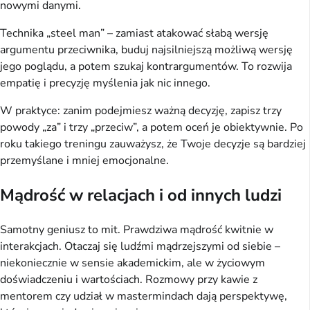
nowymi danymi.
Technika „steel man” – zamiast atakować słabą wersję 
argumentu przeciwnika, buduj najsilniejszą możliwą wersję 
jego poglądu, a potem szukaj kontrargumentów. To rozwija 
empatię i precyzję myślenia jak nic innego.
W praktyce: zanim podejmiesz ważną decyzję, zapisz trzy 
powody „za” i trzy „przeciw”, a potem oceń je obiektywnie. Po 
roku takiego treningu zauważysz, że Twoje decyzje są bardziej 
przemyślane i mniej emocjonalne.
Mądrość w relacjach i od innych ludzi
Samotny geniusz to mit. Prawdziwa mądrość kwitnie w 
interakcjach. Otaczaj się ludźmi mądrzejszymi od siebie – 
niekoniecznie w sensie akademickim, ale w życiowym 
doświadczeniu i wartościach. Rozmowy przy kawie z 
mentorem czy udział w mastermindach dają perspektywę, 