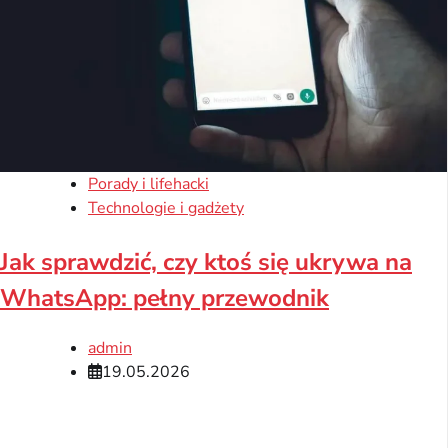
Porady i lifehacki
Technologie i gadżety
Jak sprawdzić, czy ktoś się ukrywa na
WhatsApp: pełny przewodnik
admin
19.05.2026