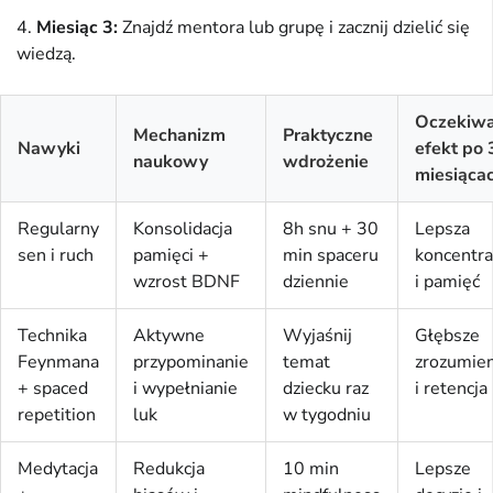
Miesiąc 3:
Znajdź mentora lub grupę i zacznij dzielić się
wiedzą.
Oczekiw
Mechanizm
Praktyczne
Nawyki
efekt po 
naukowy
wdrożenie
miesiąca
Regularny
Konsolidacja
8h snu + 30
Lepsza
sen i ruch
pamięci +
min spaceru
koncentra
wzrost BDNF
dziennie
i pamięć
Technika
Aktywne
Wyjaśnij
Głębsze
Feynmana
przypominanie
temat
zrozumie
+ spaced
i wypełnianie
dziecku raz
i retencja
repetition
luk
w tygodniu
Medytacja
Redukcja
10 min
Lepsze