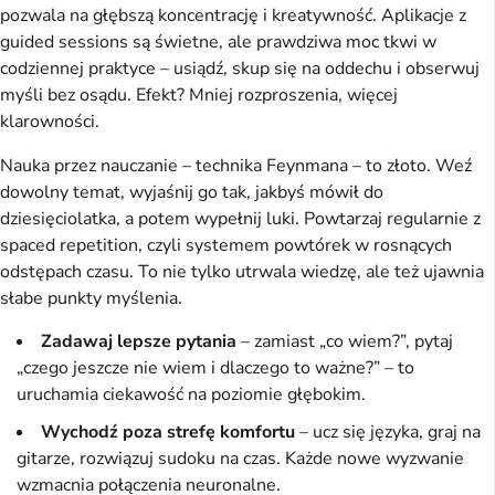
pozwala na głębszą koncentrację i kreatywność. Aplikacje z 
guided sessions są świetne, ale prawdziwa moc tkwi w 
codziennej praktyce – usiądź, skup się na oddechu i obserwuj 
myśli bez osądu. Efekt? Mniej rozproszenia, więcej 
klarowności.
Nauka przez nauczanie – technika Feynmana – to złoto. Weź 
dowolny temat, wyjaśnij go tak, jakbyś mówił do 
dziesięciolatka, a potem wypełnij luki. Powtarzaj regularnie z 
spaced repetition, czyli systemem powtórek w rosnących 
odstępach czasu. To nie tylko utrwala wiedzę, ale też ujawnia 
słabe punkty myślenia.
Zadawaj lepsze pytania
– zamiast „co wiem?”, pytaj
„czego jeszcze nie wiem i dlaczego to ważne?” – to
uruchamia ciekawość na poziomie głębokim.
Wychodź poza strefę komfortu
– ucz się języka, graj na
gitarze, rozwiązuj sudoku na czas. Każde nowe wyzwanie
wzmacnia połączenia neuronalne.