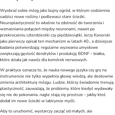
Wyobraź sobie mózg jako bujny ogród, w którym codziennie 
sadzisz nowe rośliny i podlewasz stare ścieżki. 
Neuroplastyczność to właśnie ta zdolność do tworzenia i 
wzmacniania połączeń między neuronami, nawet po 
przekroczeniu czterdziestki czy pięćdziesiątki. Jerzy Konorski 
jako pierwszy opisał ten mechanizm w latach 40., a dzisiejsze 
badania potwierdzają: regularne wyzwania umysłowe 
zwiększają gęstość dendrytów i produkcję BDNF – białka, 
które działa jak nawóz dla komórek nerwowych.
W praktyce oznacza to, że nauka nowego języka czy gry na 
instrumencie nie tylko wypełnia głowę wiedzą, ale dosłownie 
zmienia architekturę mózgu. Ludzie, którzy świadomie trenują 
plastyczność, zauważają, że problemy, które kiedyś wydawały 
się nie do pokonania, nagle stają się prostsze – jakby ktoś 
dodał im nowe ścieżki w labiryncie myśli.
Aby to uruchomić, wystarczy zacząć od małych, ale 