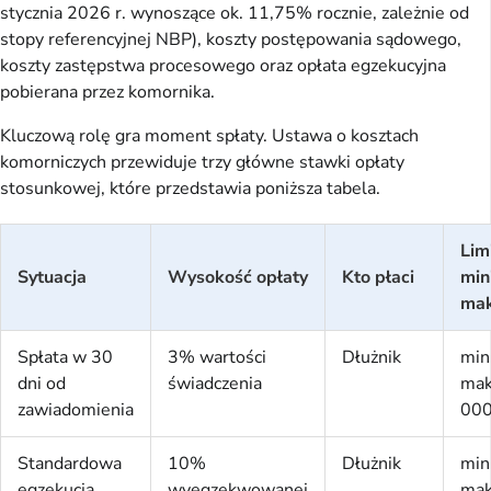
stycznia 2026 r. wynoszące ok. 11,75% rocznie, zależnie od
stopy referencyjnej NBP), koszty postępowania sądowego,
koszty zastępstwa procesowego oraz opłata egzekucyjna
pobierana przez komornika.
Kluczową rolę gra moment spłaty. Ustawa o kosztach
komorniczych przewiduje trzy główne stawki opłaty
stosunkowej, które przedstawia poniższa tabela.
Lim
Sytuacja
Wysokość opłaty
Kto płaci
min
mak
Spłata w 30
3% wartości
Dłużnik
min
dni od
świadczenia
mak
zawiadomienia
000
Standardowa
10%
Dłużnik
min
egzekucja
wyegzekwowanej
mak