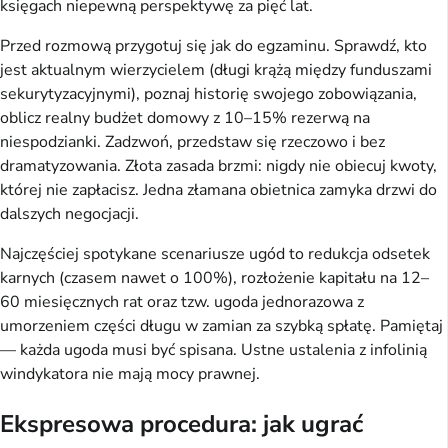
księgach niepewną perspektywę za pięć lat.
Przed rozmową przygotuj się jak do egzaminu. Sprawdź, kto
jest aktualnym wierzycielem (długi krążą między funduszami
sekurytyzacyjnymi), poznaj historię swojego zobowiązania,
oblicz realny budżet domowy z 10–15% rezerwą na
niespodzianki. Zadzwoń, przedstaw się rzeczowo i bez
dramatyzowania. Złota zasada brzmi: nigdy nie obiecuj kwoty,
której nie zapłacisz. Jedna złamana obietnica zamyka drzwi do
dalszych negocjacji.
Najczęściej spotykane scenariusze ugód to redukcja odsetek
karnych (czasem nawet o 100%), rozłożenie kapitału na 12–
60 miesięcznych rat oraz tzw. ugoda jednorazowa z
umorzeniem części długu w zamian za szybką spłatę. Pamiętaj
— każda ugoda musi być spisana. Ustne ustalenia z infolinią
windykatora nie mają mocy prawnej.
Ekspresowa procedura: jak ugrać