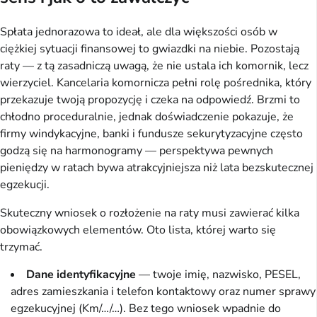
Spłata jednorazowa to ideał, ale dla większości osób w
ciężkiej sytuacji finansowej to gwiazdki na niebie. Pozostają
raty — z tą zasadniczą uwagą, że nie ustala ich komornik, lecz
wierzyciel. Kancelaria komornicza pełni rolę pośrednika, który
przekazuje twoją propozycję i czeka na odpowiedź. Brzmi to
chłodno proceduralnie, jednak doświadczenie pokazuje, że
firmy windykacyjne, banki i fundusze sekurytyzacyjne często
godzą się na harmonogramy — perspektywa pewnych
pieniędzy w ratach bywa atrakcyjniejsza niż lata bezskutecznej
egzekucji.
Skuteczny wniosek o rozłożenie na raty musi zawierać kilka
obowiązkowych elementów. Oto lista, której warto się
trzymać.
Dane identyfikacyjne
— twoje imię, nazwisko, PESEL,
adres zamieszkania i telefon kontaktowy oraz numer sprawy
egzekucyjnej (Km/…/…). Bez tego wniosek wpadnie do