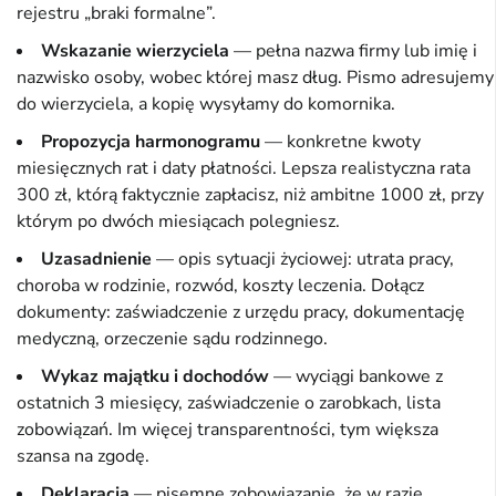
rejestru „braki formalne”.
Wskazanie wierzyciela
— pełna nazwa firmy lub imię i
nazwisko osoby, wobec której masz dług. Pismo adresujemy
do wierzyciela, a kopię wysyłamy do komornika.
Propozycja harmonogramu
— konkretne kwoty
miesięcznych rat i daty płatności. Lepsza realistyczna rata
300 zł, którą faktycznie zapłacisz, niż ambitne 1000 zł, przy
którym po dwóch miesiącach polegniesz.
Uzasadnienie
— opis sytuacji życiowej: utrata pracy,
choroba w rodzinie, rozwód, koszty leczenia. Dołącz
dokumenty: zaświadczenie z urzędu pracy, dokumentację
medyczną, orzeczenie sądu rodzinnego.
Wykaz majątku i dochodów
— wyciągi bankowe z
ostatnich 3 miesięcy, zaświadczenie o zarobkach, lista
zobowiązań. Im więcej transparentności, tym większa
szansa na zgodę.
Deklaracja
— pisemne zobowiązanie, że w razie