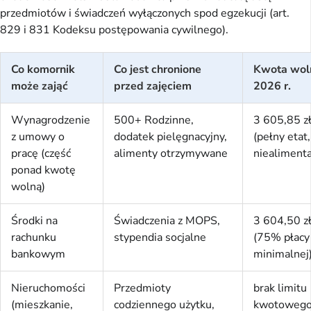
przedmiotów i świadczeń wyłączonych spod egzekucji (art.
829 i 831 Kodeksu postępowania cywilnego).
Co komornik
Co jest chronione
Kwota wol
może zająć
przed zajęciem
2026 r.
Wynagrodzenie
500+ Rodzinne,
3 605,85 zł
z umowy o
dodatek pielęgnacyjny,
(pełny etat,
pracę (część
alimenty otrzymywane
niealimenta
ponad kwotę
wolną)
Środki na
Świadczenia z MOPS,
3 604,50 z
rachunku
stypendia socjalne
(75% płacy
bankowym
minimalnej
Nieruchomości
Przedmioty
brak limitu
(mieszkanie,
codziennego użytku,
kwotoweg