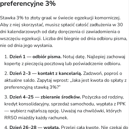
preferencyjne 3%
Stawka 3% to złoty graal w świecie egzekucji komorniczej.
Aby z niej skorzystać, musisz spłacić całość zadłużenia w 30
dni kalendarzowych od daty doręczenia ci zawiadomienia o
wszczęciu egzekucji. Liczba dni biegnie od dnia odbioru pisma,
nie od dnia jego wysłania.
Dzień 1 — odbiór pisma.
Notuj datę. Najlepiej zachowaj
kopertę z pieczęcią pocztową lub poświadczenie odbioru.
Dzień 2–3 — kontakt z kancelarią.
Zadzwoń, poproś o
aktualne saldo. Zapytaj wprost: „Jaka jest kwota do spłaty z
preferencyjną stawką 3%?”
Dzień 4–25 — zbieranie środków.
Pożyczka od rodziny,
kredyt konsolidacyjny, sprzedaż samochodu, wypłata z PPK
— wybierz najtańszą opcję. Uważaj na chwilówki, których
RRSO miażdży każdy rachunek.
Dzień 26–28 — wpłata.
Przelej całą kwotę. Nie czekaj do