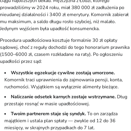
ciągu najbliższych dekad. Mężczyzna z Łodzi, którego
prowadziliśmy w 2024 roku, miał 380 000 zł zadłużenia po
nieudanej działalności i 3400 zł emerytury. Komornik zabierał
mu maksimum, a saldo długu rosło szybciej, niż malało.
Jedynym wyjściem była upadłość konsumencka.
Procedura upadłościowa kosztuje formalnie 30 zł opłaty
sądowej, choć z reguły dochodzi do tego honorarium prawnika
(1500–6000 zł, czasem rozkładane na raty). Po ogłoszeniu
upadłości przez sąd:
Wszystkie egzekucje cywilne zostają umorzone.
Komornik traci uprawnienia do zajmowania pensji, konta,
ruchomości. Wyjątkiem są wyłącznie alimenty bieżące.
Naliczanie odsetek karnych zostaje wstrzymane.
Dług
przestaje rosnąć w masie upadłościowej.
Twoim partnerem staje się syndyk.
To on zarządza
majątkiem i ustala plan spłaty — zwykle od 12 do 36
miesięcy, w skrajnych przypadkach do 7 lat.