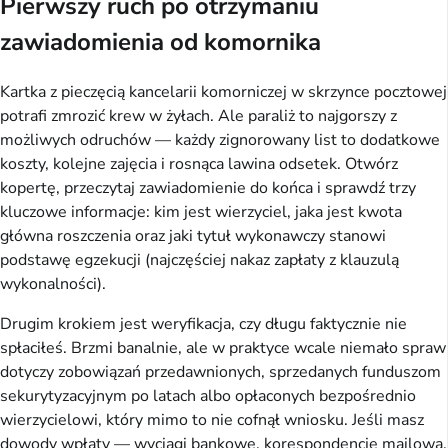
Pierwszy ruch po otrzymaniu
zawiadomienia od komornika
Kartka z pieczęcią kancelarii komorniczej w skrzynce pocztowej
potrafi zmrozić krew w żyłach. Ale paraliż to najgorszy z
możliwych odruchów — każdy zignorowany list to dodatkowe
koszty, kolejne zajęcia i rosnąca lawina odsetek. Otwórz
kopertę, przeczytaj zawiadomienie do końca i sprawdź trzy
kluczowe informacje: kim jest wierzyciel, jaka jest kwota
główna roszczenia oraz jaki tytuł wykonawczy stanowi
podstawę egzekucji (najczęściej nakaz zapłaty z klauzulą
wykonalności).
Drugim krokiem jest weryfikacja, czy długu faktycznie nie
spłaciłeś. Brzmi banalnie, ale w praktyce wcale niemało spraw
dotyczy zobowiązań przedawnionych, sprzedanych funduszom
sekurytyzacyjnym po latach albo opłaconych bezpośrednio
wierzycielowi, który mimo to nie cofnął wniosku. Jeśli masz
dowody wpłaty — wyciągi bankowe, korespondencję mailową,