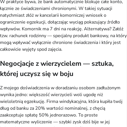
W praktyce bywa, że bank automatycznie blokuje całe konto,
łącznie ze świadczeniami chronionymi. W takiej sytuacji
natychmiast złóż w kancelarii komorniczej wniosek o
ograniczenie egzekucji, dołączając wyciąg pokazujący źródło
wpływów. Komornik ma 7 dni na reakcję. Alternatywa? Załóż
tzw. rachunek rodzinny — specjalny produkt bankowy, na który
mogą wpływać wyłącznie chronione świadczenia i który jest
całkowicie wyjęty spod zajęcia.
Negocjacje z wierzycielem — sztuka,
której uczysz się w boju
Z mojego doświadczenia w doradzaniu osobom zadłużonym
wynika jedno: większość wierzycieli woli ugodę niż
wieloletnią egzekucję. Firma windykacyjna, która kupiła twój
dług od banku za 20% wartości nominalnej, z chęcią
zaakceptuje spłatę 50% jednorazowo. To proste
matematyczne wyliczenie — szybki zysk dziś bije w jej