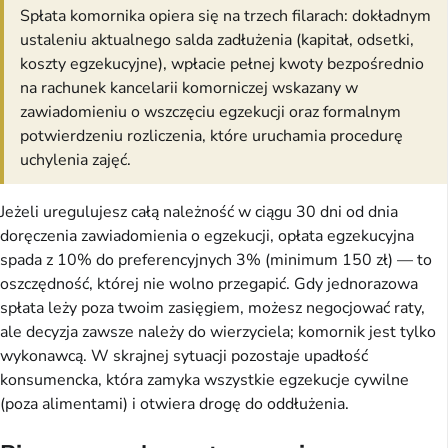
Spłata komornika opiera się na trzech filarach: dokładnym
ustaleniu aktualnego salda zadłużenia (kapitał, odsetki,
koszty egzekucyjne), wpłacie pełnej kwoty bezpośrednio
na rachunek kancelarii komorniczej wskazany w
zawiadomieniu o wszczęciu egzekucji oraz formalnym
potwierdzeniu rozliczenia, które uruchamia procedurę
uchylenia zajęć.
Jeżeli uregulujesz całą należność w ciągu 30 dni od dnia
doręczenia zawiadomienia o egzekucji, opłata egzekucyjna
spada z 10% do preferencyjnych 3% (minimum 150 zł) — to
oszczędność, której nie wolno przegapić. Gdy jednorazowa
spłata leży poza twoim zasięgiem, możesz negocjować raty,
ale decyzja zawsze należy do wierzyciela; komornik jest tylko
wykonawcą. W skrajnej sytuacji pozostaje upadłość
konsumencka, która zamyka wszystkie egzekucje cywilne
(poza alimentami) i otwiera drogę do oddłużenia.