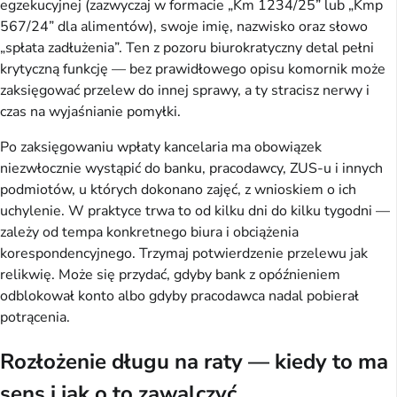
egzekucyjnej (zazwyczaj w formacie „Km 1234/25” lub „Kmp
567/24” dla alimentów), swoje imię, nazwisko oraz słowo
„spłata zadłużenia”. Ten z pozoru biurokratyczny detal pełni
krytyczną funkcję — bez prawidłowego opisu komornik może
zaksięgować przelew do innej sprawy, a ty stracisz nerwy i
czas na wyjaśnianie pomyłki.
Po zaksięgowaniu wpłaty kancelaria ma obowiązek
niezwłocznie wystąpić do banku, pracodawcy, ZUS-u i innych
podmiotów, u których dokonano zajęć, z wnioskiem o ich
uchylenie. W praktyce trwa to od kilku dni do kilku tygodni —
zależy od tempa konkretnego biura i obciążenia
korespondencyjnego. Trzymaj potwierdzenie przelewu jak
relikwię. Może się przydać, gdyby bank z opóźnieniem
odblokował konto albo gdyby pracodawca nadal pobierał
potrącenia.
Rozłożenie długu na raty — kiedy to ma
sens i jak o to zawalczyć