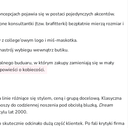
ncepcjach pojawia się w postaci pojedynczych akcentów.
 konsultantki (tzw. brafitterki) bezpłatnie mierzą rozmiar i
y z college’owym logo i miś-maskotka.
ą nastrój wybiegu wewnątrz butiku.
ralnego buduaru, w którym zakupy zamieniają się w mały
powieści o kobiecości.
linie różniące się stylem, ceną i grupą docelową. Klasyczna
noszy do codziennej noszenia pod obcisłą bluzką,
Dream
tylu lat 2000.
kutecznie odcinało dużą część klientek. Po fali krytyki firma