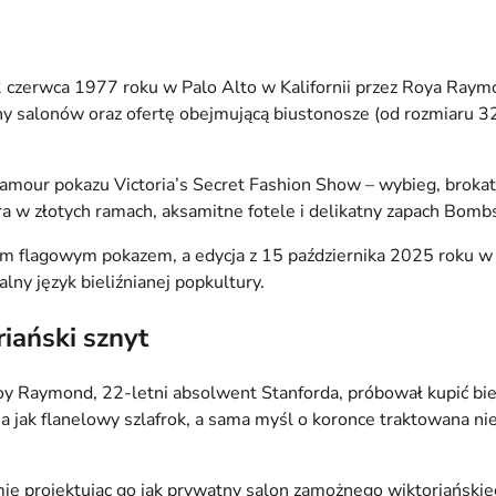
12 czerwca 1977 roku w Palo Alto w Kalifornii przez Roya Raym
y salonów oraz ofertę obejmującą biustonosze (od rozmiaru 3
amour pokazu Victoria’s Secret Fashion Show – wybieg, brokat,
tra w złotych ramach, aksamitne fotele i delikatny zapach Bom
m flagowym pokazem, a edycja z 15 października 2025 roku w S
lny język bieliźnianej popkultury.
riański sznyt
 Roy Raymond, 22-letni absolwent Stanforda, próbował kupić 
dna jak flanelowy szlafrok, a sama myśl o koronce traktowana n
ie projektując go jak prywatny salon zamożnego wiktoriański