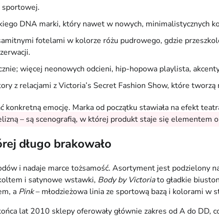
i sportowej.
skiego DNA marki, który nawet w nowych, minimalistycznych ko
amitnymi fotelami w kolorze różu pudrowego, gdzie przeszkolone
zerwacji.
cznie; więcej neonowych odcieni, hip-hopowa playlista, akcent
tory z relacjami z Victoria’s Secret Fashion Show, które tworz
ć konkretną emocję. Marka od początku stawiała na efekt teat
elizną – są scenografią, w której produkt staje się elementem o
tórej długo brakowało
hodów i nadaje marce tożsamość. Asortyment jest podzielony na 
ekoltem i satynowe wstawki,
Body by Victoria
to gładkie biusto
em, a
Pink
– młodzieżowa linia ze sportową bazą i kolorami w s
ońca lat 2010 sklepy oferowały głównie zakres od A do DD, co s