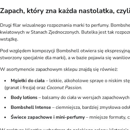
Zapach, który zna każda nastolatka, czy
Drugi filar wizualnego rozpoznania marki to perfumy. Bombshe
kwiatowych w Stanach Zjednoczonych. Butelka jest tak rozpozna
wstążkę.
Pod względem kompozycji Bombshell otwiera się ekspresyjną nu
stworzony specjalnie dla marki), a w bazie pojawia się wanilio
W asortymencie zapachowym sklepu znajdą się również:
Mgiełki do ciała
– lekkie, alkoholowe spraye o niskim st
(granat i frezja) oraz
Coconut Passion
.
Body lotions
– balsamy do ciała w wersjach zapachowych
Bombshell Intense
– ciemniejsza, bardziej zmysłowa odsł
Świece zapachowe i mini-perfumy
– mniejsze formaty, 