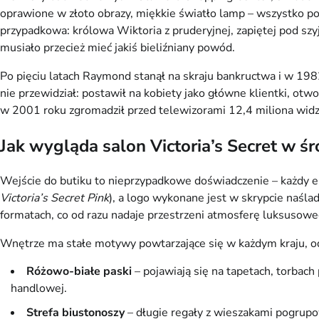
oprawione w złoto obrazy, miękkie światło lamp – wszystko po t
przypadkowa: królowa Wiktoria z pruderyjnej, zapiętej pod szyj
musiało przecież mieć jakiś bieliźniany powód.
Po pięciu latach Raymond stanął na skraju bankructwa i w 1982
nie przewidział: postawił na kobiety jako główne klientki, ot
w 2001 roku zgromadził przed telewizorami 12,4 miliona widzó
Jak wygląda salon Victoria’s Secret w ś
Wejście do butiku to nieprzypadkowe doświadczenie – każdy el
Victoria’s Secret Pink
), a logo wykonane jest w skrypcie naśla
formatach, co od razu nadaje przestrzeni atmosferę luksusowe
Wnętrze ma stałe motywy powtarzające się w każdym kraju, 
Różowo-białe paski
– pojawiają się na tapetach, torbac
handlowej.
Strefa biustonoszy
– długie regały z wieszakami pogrupow