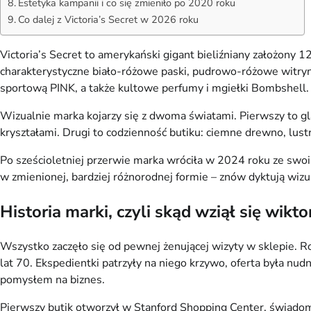
Estetyka kampanii i co się zmieniło po 2020 roku
Co dalej z Victoria’s Secret w 2026 roku
Victoria’s Secret to amerykański gigant bieliźniany założony 
charakterystyczne biało-różowe paski, pudrowo-różowe witryn
sportową PINK, a także kultowe perfumy i mgiełki Bombshell.
Wizualnie marka kojarzy się z dwoma światami. Pierwszy to gl
kryształami. Drugi to codzienność butiku: ciemne drewno, lus
Po sześcioletniej przerwie marka wróciła w 2024 roku ze swoi
w zmienionej, bardziej różnorodnej formie – znów dyktują wizua
Historia marki, czyli skąd wziął się wikto
Wszystko zaczęło się od pewnej żenującej wizyty w sklepie.
lat 70. Ekspedientki patrzyły na niego krzywo, oferta była nu
pomysłem na biznes.
Pierwszy butik otworzył w Stanford Shopping Center, świadom