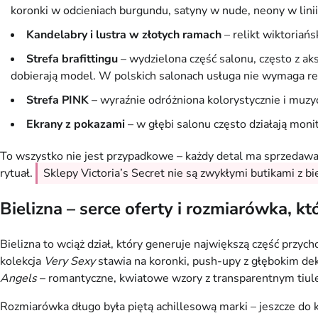
koronki w odcieniach burgundu, satyny w nude, neony w lini
Kandelabry i lustra w złotych ramach
– relikt wiktoriań
Strefa brafittingu
– wydzielona część salonu, często z aks
dobierają model. W polskich salonach usługa nie wymaga re
Strefa PINK
– wyraźnie odróżniona kolorystycznie i muzy
Ekrany z pokazami
– w głębi salonu często działają moni
To wszystko nie jest przypadkowe – każdy detal ma sprzedawa
rytuał.
Sklepy Victoria’s Secret nie są zwykłymi butikami z bi
Bielizna – serce oferty i rozmiarówka, k
Bielizna to wciąż dział, który generuje największą część przyc
kolekcja
Very Sexy
stawia na koronki, push-upy z głębokim d
Angels
– romantyczne, kwiatowe wzory z transparentnym tiul
Rozmiarówka długo była piętą achillesową marki – jeszcze do k