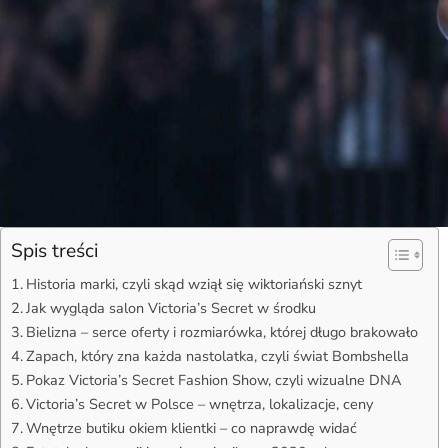
Spis treści
Historia marki, czyli skąd wziął się wiktoriański sznyt
Jak wygląda salon Victoria’s Secret w środku
Bielizna – serce oferty i rozmiarówka, której długo brakowało
Zapach, który zna każda nastolatka, czyli świat Bombshella
Pokaz Victoria’s Secret Fashion Show, czyli wizualne DNA
Victoria’s Secret w Polsce – wnętrza, lokalizacje, ceny
Wnętrze butiku okiem klientki – co naprawdę widać