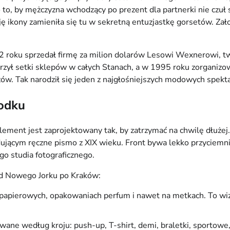
o, by mężczyzna wchodzący po prezent dla partnerki nie czuł si
ę ikony zamieniła się tu w sekretną entuzjastkę gorsetów. Założ
 roku sprzedał firmę za milion dolarów Lesowi Wexnerowi, twór
worzył setki sklepów w całych Stanach, a w 1995 roku zorganiz
w. Tak narodził się jeden z najgłośniejszych modowych spekta
rodku
ement jest zaprojektowany tak, by zatrzymać na chwilę dłużej
dującym ręczne pismo z XIX wieku. Front bywa lekko przyciemni
go studia fotograficznego.
od Nowego Jorku po Kraków:
h papierowych, opakowaniach perfum i nawet na metkach. To wiz
ane według kroju: push-up, T-shirt, demi, braletki, sportowe