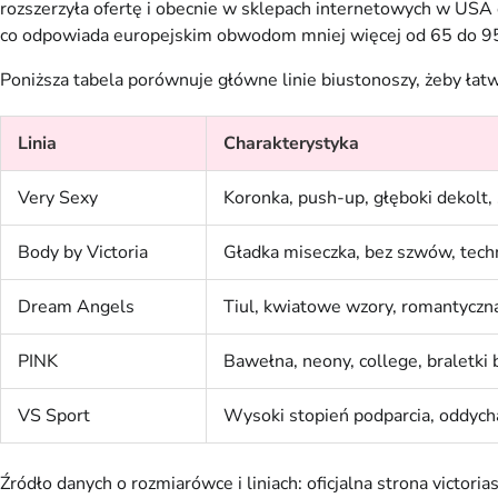
rozszerzyła ofertę i obecnie w sklepach internetowych w US
co odpowiada europejskim obwodom mniej więcej od 65 do 9
Poniższa tabela porównuje główne linie biustonoszy, żeby łatwi
Linia
Charakterystyka
Very Sexy
Koronka, push-up, głęboki dekolt,
Body by Victoria
Gładka miseczka, bez szwów, techn
Dream Angels
Tiul, kwiatowe wzory, romantyczn
PINK
Bawełna, neony, college, braletki b
VS Sport
Wysoki stopień podparcia, oddych
Źródło danych o rozmiarówce i liniach: oficjalna strona victori