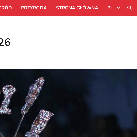
GRÓD
PRZYRODA
STRONA GŁÓWNA
PL
Uk
026
Ru
Pl