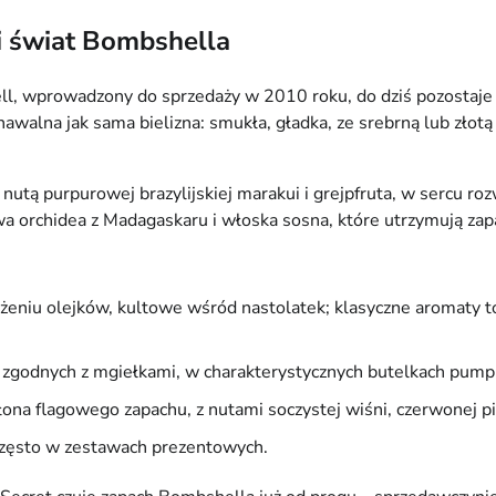
li świat Bombshella
ll, wprowadzony do sprzedaży w 2010 roku, do dziś pozostaje 
walna jak sama bielizna: smukła, gładka, ze srebrną lub złotą
tą purpurowej brazylijskiej marakui i grejpfruta, w sercu roz
wa orchidea z Madagaskaru i włoska sosna, które utrzymują zapa
ężeniu olejków, kultowe wśród nastolatek; klasyczne aromaty 
 zgodnych z mgiełkami, w charakterystycznych butelkach pump
ona flagowego zapachu, z nutami soczystej wiśni, czerwonej piw
często w zestawach prezentowych.