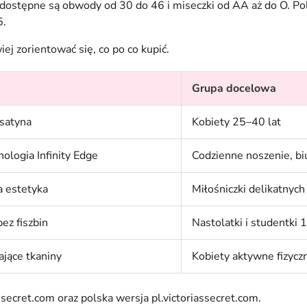
A dostępne są obwody od 30 do 46 i miseczki od AA aż do O. 
5.
ej zorientować się, co po co kupić.
Grupa docelowa
 satyna
Kobiety 25–40 lat
ologia Infinity Edge
Codzienne noszenie, bi
a estetyka
Miłośniczki delikatnych
ez fiszbin
Nastolatki i studentki 
ające tkaniny
Kobiety aktywne fizycz
assecret.com oraz polska wersja pl.victoriassecret.com.