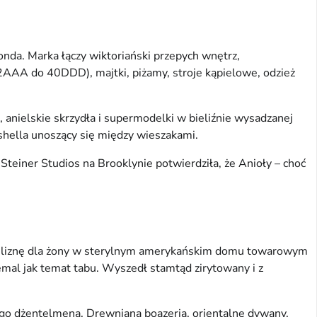
onda. Marka łączy wiktoriański przepych wnętrz,
2AAA do 40DDD), majtki, piżamy, stroje kąpielowe, odzież
 anielskie skrzydła i supermodelki w bieliźnie wysadzanej
bshella unoszący się między wieszakami.
teiner Studios na Brooklynie potwierdziła, że Anioły – choć
bieliznę dla żony w sterylnym amerykańskim domu towarowym
iemal jak temat tabu. Wyszedł stamtąd zirytowany i z
ego dżentelmena. Drewniana boazeria, orientalne dywany,