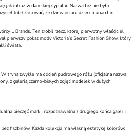
ę jak intruz w damskiej sypialni. Nazwa też nie była
yciel lubił żartować, że dziewięcioro dzieci monarchini
cy L Brands. Ten zrobił rzecz, której pierwotny właściciel
ował pierwszy pokaz mody Victoria’s Secret Fashion Show, który
kli świata.
. Witryna zwykle ma odcień pudrowego różu (oficjalna nazwa:
ony, z galerią czarno-białych zdjęć modelek w dużych
ualna pieczęć marki, rozpoznawalna z drugiego końca galerii
, bez fiszbinów. Każda kolekcja ma własną estetykę kolorów: