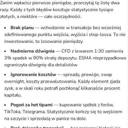
Zanim wpłacisz pierwsze pieniądze, przeczytaj tę listę dwa
razy. Każdy z tych błędów kosztuje statystycznie tysiące
złotych, a niektóre — całe oszczędności.
Brak planu
— wchodzenie w transakcje bez wcześniej
zdefiniowanego punktu wejścia, wyjścia i stop-lossa. To nie
inwestowanie, to losowanie pieniędzy.
Nadmierna dźwignia
— CFD z lewarem 1:30 zamienia
3% spadek w 90% stratę depozytu. ESMA nieprzypadkowo
ograniczyła dźwignię dla detalistów.
Ignorowanie kosztów
— spready, prowizje, swap
overnight, koszty przewalutowania. Każdy element zjada
zysk, a w skali roku potrafi pochłonąć kilkanaście procent
kapitału.
Pogoń za hot tipami
— kupowanie spółek z forów,
TikToka, Telegrama. Statystycznie kończy się to wejściem
na szczycie i sprzedażą w panice na dole.