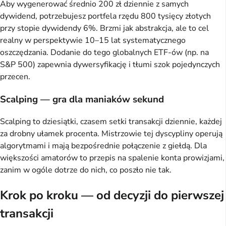
Aby wygenerować średnio 200 zł dziennie z samych
dywidend, potrzebujesz portfela rzędu 800 tysięcy złotych
przy stopie dywidendy 6%. Brzmi jak abstrakcja, ale to cel
realny w perspektywie 10–15 lat systematycznego
oszczędzania. Dodanie do tego globalnych ETF-ów (np. na
S&P 500) zapewnia dywersyfikację i tłumi szok pojedynczych
przecen.
Scalping — gra dla maniaków sekund
Scalping to dziesiątki, czasem setki transakcji dziennie, każdej
za drobny ułamek procenta. Mistrzowie tej dyscypliny operują
algorytmami i mają bezpośrednie połączenie z giełdą. Dla
większości amatorów to przepis na spalenie konta prowizjami,
zanim w ogóle dotrze do nich, co poszło nie tak.
Krok po kroku — od decyzji do pierwszej
transakcji