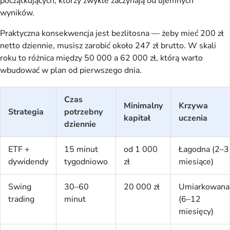
początkujących, którzy zwykle zaczynają od ujemnych
wyników.
Praktyczna konsekwencja jest bezlitosna — żeby mieć 200 zł
netto dziennie, musisz zarobić około 247 zł brutto. W skali
roku to różnica między 50 000 a 62 000 zł, którą warto
wbudować w plan od pierwszego dnia.
Czas
Minimalny
Krzywa
Strategia
potrzebny
kapitał
uczenia
dziennie
ETF +
15 minut
od 1 000
Łagodna (2–3
dywidendy
tygodniowo
zł
miesiące)
Swing
30–60
20 000 zł
Umiarkowana
trading
minut
(6–12
miesięcy)