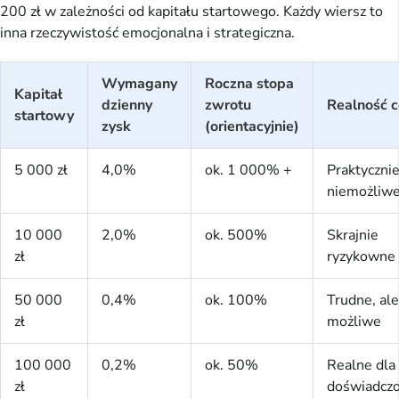
200 zł w zależności od kapitału startowego. Każdy wiersz to
inna rzeczywistość emocjonalna i strategiczna.
Wymagany
Roczna stopa
Kapitał
dzienny
zwrotu
Realność c
startowy
zysk
(orientacyjnie)
5 000 zł
4,0%
ok. 1 000% +
Praktyczni
niemożliw
10 000
2,0%
ok. 500%
Skrajnie
zł
ryzykowne
50 000
0,4%
ok. 100%
Trudne, ale
zł
możliwe
100 000
0,2%
ok. 50%
Realne dla
zł
doświadcz