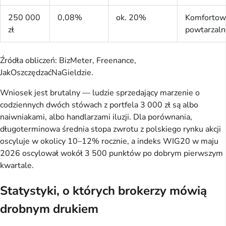
250 000
0,08%
ok. 20%
Komfortow
zł
powtarzaln
Źródła obliczeń: BizMeter, Freenance,
JakOszczędzaćNaGieldzie.
Wniosek jest brutalny — ludzie sprzedający marzenie o
codziennych dwóch stówach z portfela 3 000 zł są albo
naiwniakami, albo handlarzami iluzji. Dla porównania,
długoterminowa średnia stopa zwrotu z polskiego rynku akcji
oscyluje w okolicy 10–12% rocznie, a indeks WIG20 w maju
2026 oscylował wokół 3 500 punktów po dobrym pierwszym
kwartale.
Statystyki, o których brokerzy mówią
drobnym drukiem