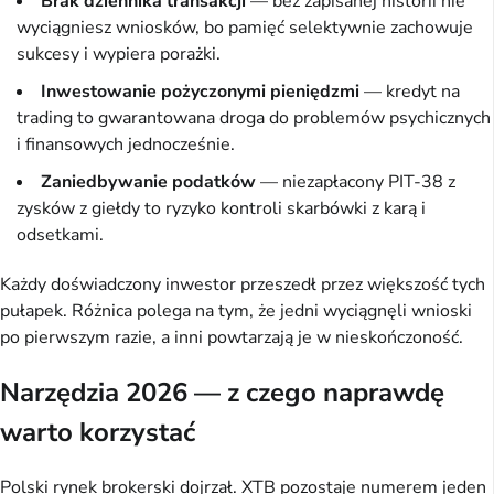
Brak dziennika transakcji
— bez zapisanej historii nie
wyciągniesz wniosków, bo pamięć selektywnie zachowuje
sukcesy i wypiera porażki.
Inwestowanie pożyczonymi pieniędzmi
— kredyt na
trading to gwarantowana droga do problemów psychicznych
i finansowych jednocześnie.
Zaniedbywanie podatków
— niezapłacony PIT-38 z
zysków z giełdy to ryzyko kontroli skarbówki z karą i
odsetkami.
Każdy doświadczony inwestor przeszedł przez większość tych
pułapek. Różnica polega na tym, że jedni wyciągnęli wnioski
po pierwszym razie, a inni powtarzają je w nieskończoność.
Narzędzia 2026 — z czego naprawdę
warto korzystać
Polski rynek brokerski dojrzał. XTB pozostaje numerem jeden