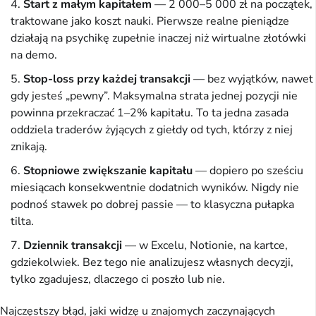
Start z małym kapitałem
— 2 000–5 000 zł na początek,
traktowane jako koszt nauki. Pierwsze realne pieniądze
działają na psychikę zupełnie inaczej niż wirtualne złotówki
na demo.
Stop-loss przy każdej transakcji
— bez wyjątków, nawet
gdy jesteś „pewny”. Maksymalna strata jednej pozycji nie
powinna przekraczać 1–2% kapitału. To ta jedna zasada
oddziela traderów żyjących z giełdy od tych, którzy z niej
znikają.
Stopniowe zwiększanie kapitału
— dopiero po sześciu
miesiącach konsekwentnie dodatnich wyników. Nigdy nie
podnoś stawek po dobrej passie — to klasyczna pułapka
tilta.
Dziennik transakcji
— w Excelu, Notionie, na kartce,
gdziekolwiek. Bez tego nie analizujesz własnych decyzji,
tylko zgadujesz, dlaczego ci poszło lub nie.
Najczęstszy błąd, jaki widzę u znajomych zaczynających