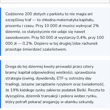
Codzienne 200 złotych z parkietu to nie magia ani
szczęśliwy traf — to chłodna matematyka kapitału,
procentu i czasu. Przy 10 000 zł musisz wykręcać 2%
dziennie, co statystycznie nie udaje się nawet
zawodowcom. Przy 50 000 zł wystarczy 0,4%, przy 100
000 zł — 0,2%. Dopiero w tej drugiej lidze rachunek
przestaje śmierdzieć szaleństwem.
Droga do tej dziennej kwoty prowadzi przez cztery
bramy: kapitał odpowiedniej wielkości, sprawdzona
strategia (swing, dywidendy, ETF-y, ostrożny day
trading), żelazne zarządzanie ryzykiem oraz świadomość,
że 19% każdego zysku zabierze podatek Belki. Reszta to
dyscyplina, dziennik transakcji i pokora wobec rynku,
który potrafi pokarać arogancję w ułamku sekundy.