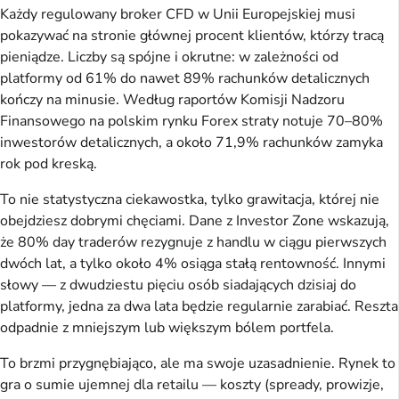
Każdy regulowany broker CFD w Unii Europejskiej musi
pokazywać na stronie głównej procent klientów, którzy tracą
pieniądze. Liczby są spójne i okrutne: w zależności od
platformy od 61% do nawet 89% rachunków detalicznych
kończy na minusie. Według raportów Komisji Nadzoru
Finansowego na polskim rynku Forex straty notuje 70–80%
inwestorów detalicznych, a około 71,9% rachunków zamyka
rok pod kreską.
To nie statystyczna ciekawostka, tylko grawitacja, której nie
obejdziesz dobrymi chęciami. Dane z Investor Zone wskazują,
że 80% day traderów rezygnuje z handlu w ciągu pierwszych
dwóch lat, a tylko około 4% osiąga stałą rentowność. Innymi
słowy — z dwudziestu pięciu osób siadających dzisiaj do
platformy, jedna za dwa lata będzie regularnie zarabiać. Reszta
odpadnie z mniejszym lub większym bólem portfela.
To brzmi przygnębiająco, ale ma swoje uzasadnienie. Rynek to
gra o sumie ujemnej dla retailu — koszty (spready, prowizje,