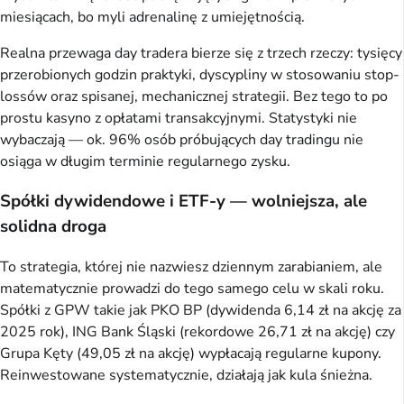
miesiącach, bo myli adrenalinę z umiejętnością.
Realna przewaga day tradera bierze się z trzech rzeczy: tysięcy
przerobionych godzin praktyki, dyscypliny w stosowaniu stop-
lossów oraz spisanej, mechanicznej strategii. Bez tego to po
prostu kasyno z opłatami transakcyjnymi. Statystyki nie
wybaczają — ok. 96% osób próbujących day tradingu nie
osiąga w długim terminie regularnego zysku.
Spółki dywidendowe i ETF-y — wolniejsza, ale
solidna droga
To strategia, której nie nazwiesz dziennym zarabianiem, ale
matematycznie prowadzi do tego samego celu w skali roku.
Spółki z GPW takie jak PKO BP (dywidenda 6,14 zł na akcję za
2025 rok), ING Bank Śląski (rekordowe 26,71 zł na akcję) czy
Grupa Kęty (49,05 zł na akcję) wypłacają regularne kupony.
Reinwestowane systematycznie, działają jak kula śnieżna.