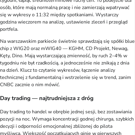
tygodni, łapiąc średnioterminowe ruchy cen. To podejście dla
osób, które mają normalną pracę i nie zamierzają wpatrywać
się w wykresy o 11:32 między spotkaniami. Wystarczy
godzina wieczorem na analizę, ustawienie zleceń i przegląd
portfela.
Na warszawskim parkiecie świetnie sprawdzają się spółki blue
chip z WIG20 oraz mWIG40 — KGHM, CD Projekt, Newag,
Kęty, Dino. Mają wystarczającą zmienność, by ruch 2–4% w
tygodniu nie był rzadkością, a jednocześnie nie znikają z dnia
na dzień. Klucz to czytanie wykresów, łączenie analizy
technicznej z fundamentalną i wstrzelenie się w trend, zanim
CNBC zacznie o nim mówić.
Day trading — najtrudniejsza z dróg
Day trading to handel w obrębie jednej sesji, bez zostawiania
pozycji na noc. Wymaga koncentracji godnej chirurga, szybkich
decyzji i odporności emocjonalnej zbliżonej do pilota
myśliwca. Większość początkujących ginie w pierwszych