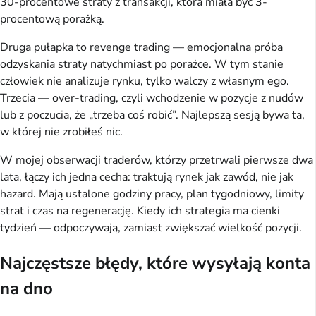
30-procentowe straty z transakcji, która miała być 3-
procentową porażką.
Druga pułapka to revenge trading — emocjonalna próba
odzyskania straty natychmiast po porażce. W tym stanie
człowiek nie analizuje rynku, tylko walczy z własnym ego.
Trzecia — over-trading, czyli wchodzenie w pozycje z nudów
lub z poczucia, że „trzeba coś robić”. Najlepszą sesją bywa ta,
w której nie zrobiłeś nic.
W mojej obserwacji traderów, którzy przetrwali pierwsze dwa
lata, łączy ich jedna cecha: traktują rynek jak zawód, nie jak
hazard. Mają ustalone godziny pracy, plan tygodniowy, limity
strat i czas na regenerację. Kiedy ich strategia ma cienki
tydzień — odpoczywają, zamiast zwiększać wielkość pozycji.
Najczęstsze błędy, które wysyłają konta
na dno