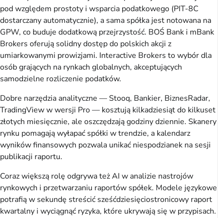
pod względem prostoty i wsparcia podatkowego (PIT-8C
dostarczany automatycznie), a sama spółka jest notowana na
GPW, co buduje dodatkową przejrzystość. BOŚ Bank i mBank
Brokers oferują solidny dostęp do polskich akcji z
umiarkowanymi prowizjami. Interactive Brokers to wybór dla
osób grających na rynkach globalnych, akceptujących
samodzielne rozliczenie podatków.
Dobre narzędzia analityczne — Stooq, Bankier, BiznesRadar,
TradingView w wersji Pro — kosztują kilkadziesiąt do kilkuset
złotych miesięcznie, ale oszczędzają godziny dziennie. Skanery
rynku pomagają wyłapać spółki w trendzie, a kalendarz
wyników finansowych pozwala unikać niespodzianek na sesji
publikacji raportu.
Coraz większą rolę odgrywa też AI w analizie nastrojów
rynkowych i przetwarzaniu raportów spółek. Modele językowe
potrafią w sekundę streścić sześćdziesięciostronicowy raport
kwartalny i wyciągnąć ryzyka, które ukrywają się w przypisach.