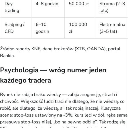
Day
4–8 godzin
50 000 zł
Stroma (2–3
trading
lata)
Scalping /
6–10
100 000
Ekstremalna
CFD
godzin
zł
(3–5 lat)
Źródła: raporty KNF, dane brokerów (XTB, OANDA), portal
Rankia.
Psychologia — wróg numer jeden
każdego tradera
Rynek nie zabija braku wiedzy — zabija arogancję, strach i
chciwość. Większość ludzi traci nie dlatego, że nie wiedzą, co
robić, ale dlatego, że wiedzą, a i tak robią inaczej. Klasyczna
scena: stop-loss ustawiony na -3%, kurs leci w dół, ręka sama
przesuwa stop-loss niżej, „bo na pewno odbije”. Tak rodzą się