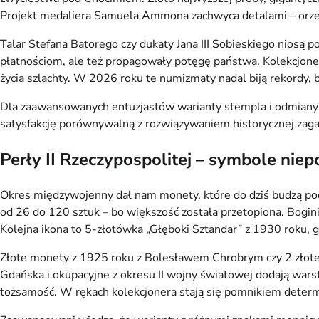
Projekt medaliera Samuela Ammona zachwyca detalami – orzeł,
Talar Stefana Batorego czy dukaty Jana III Sobieskiego niosą 
płatnościom, ale też propagowały potęgę państwa. Kolekcjonerzy
życia szlachty. W 2026 roku te numizmaty nadal biją rekordy,
Dla zaawansowanych entuzjastów warianty stempla i odmiany me
satysfakcję porównywalną z rozwiązywaniem historycznej zaga
Perły II Rzeczypospolitej – symbole niepo
Okres międzywojenny dał nam monety, które do dziś budzą podzi
od 26 do 120 sztuk – bo większość została przetopiona. Bogin
Kolejna ikona to 5-złotówka „Głęboki Sztandar” z 1930 roku, g
Złote monety z 1925 roku z Bolesławem Chrobrym czy 2 złote 
Gdańska i okupacyjne z okresu II wojny światowej dodają wars
tożsamość. W rękach kolekcjonera stają się pomnikiem determin