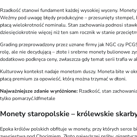
Rzadkość stanowi fundament każdej wysokiej wyceny. Monety bi
Weźmy pod uwagę błędy produkcyjne – przesunięty stempel, bra
płacą wielokrotność nominalu. Stan zachowania podnosi stawkę 
dziesięciokrotnie więcej niż ten sam rocznik w stanie przecięt
Grading przeprowadzony przez uznane firmy jak NGC czy PCGS d
rolę, ale nie decydującą – złote i srebrne monety bulionowe zy
dodatkowo podkręca ceny, zwłaszcza gdy temat serii trafia w a
Kulturowy kontekst nadaje monetom duszy. Moneta bite w okres
płacą premium za opowieść, którą można trzymać w dłoni.
Najważniejsze zdanie wyróżnione:
 Rzadkość, stan zachowania 
tylko pomarzyć.⁠Idfmetale
Monety staropolskie – królewskie skarby
Epoka królów polskich obfituje w monety, przy których serce b
zwycięstwa pod Chocimiem. Złoto najwyższej próby, gigantyczny