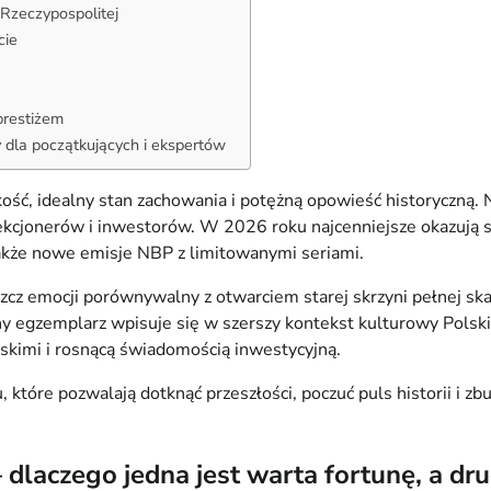
 Rzeczypospolitej
cie
prestiżem
 dla początkujących i ekspertów
dkość, idealny stan zachowania i potężną opowieść historyczną. 
lekcjonerów i inwestorów. W 2026 roku najcenniejsze okazują si
 także nowe emisje NBP z limitowanymi seriami.
eszcz emocji porównywalny z otwarciem starej skrzyni pełnej 
any egzemplarz wpisuje się w szerszy kontekst kulturowy Polsk
kimi i rosnącą świadomością inwestycyjną.
 które pozwalają dotknąć przeszłości, poczuć puls historii i z
 dlaczego jedna jest warta fortunę, a dr