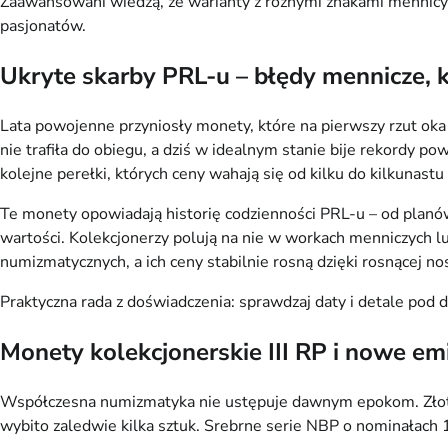
Zaawansowani wiedzą, że warianty z różnymi znakami mennicy l
pasjonatów.
Ukryte skarby PRL-u – błędy mennicze, k
Lata powojenne przyniosły monety, które na pierwszy rzut oka 
nie trafiła do obiegu, a dziś w idealnym stanie bije rekordy po
kolejne perełki, których ceny wahają się od kilku do kilkunast
Te monety opowiadają historię codzienności PRL-u – od planów
wartości. Kolekcjonerzy polują na nie w workach menniczych lu
numizmatycznych, a ich ceny stabilnie rosną dzięki rosnącej nos
Praktyczna rada z doświadczenia: sprawdzaj daty i detale pod
Monety kolekcjonerskie III RP i nowe e
Współczesna numizmatyka nie ustępuje dawnym epokom. Złoty 
wybito zaledwie kilka sztuk. Srebrne serie NBP o nominałach 10