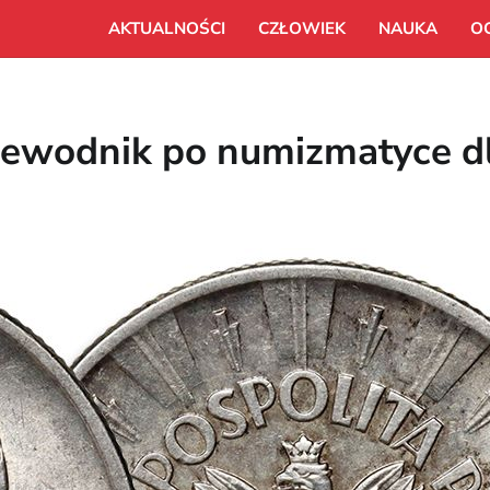
AKTUALNOŚCI
CZŁOWIEK
NAUKA
O
rzewodnik po numizmatyce d