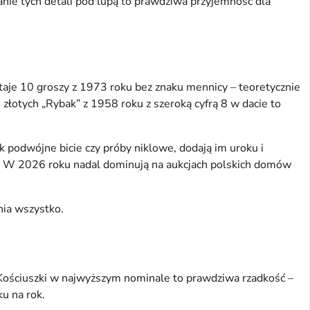
ie tych detali pod lupą to prawdziwa przyjemność dla 
taje 10 groszy z 1973 roku bez znaku mennicy – teoretycznie 
 złotych „Rybak” z 1958 roku z szeroką cyfrą 8 w dacie to 
podwójne bicie czy próby niklowe, dodają im uroku i 
ia. W 2026 roku nadal dominują na aukcjach polskich domów 
nia wszystko.
ościuszki w najwyższym nominale to prawdziwa rzadkość – 
ku na rok.