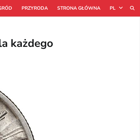
GRÓD
PRZYRODA
STRONA GŁÓWNA
PL
Uk
la każdego
Ru
Pl