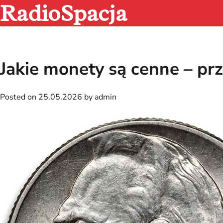
RadioSpacja
Skip
to
content
Jakie monety są cenne – p
Posted on
25.05.2026
by
admin