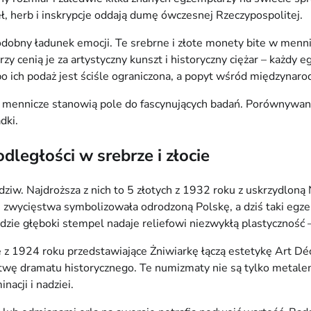
 herb i inskrypcje oddają dumę ówczesnej Rzeczypospolitej.
podobny ładunek emocji. Te srebrne i złote monety bite w menn
 cenią je za artystyczny kunszt i historyczny ciężar – każdy e
 bo ich podaż jest ściśle ograniczona, a popyt wśród międzyna
nnicze stanowią pole do fascynujących badań. Porównywanie sub
dki.
dległości w srebrze i złocie
w. Najdroższa z nich to 5 złotych z 1932 roku z uskrzydloną Ni
i zwycięstwa symbolizowała odrodzoną Polskę, a dziś taki egze
dzie głęboki stempel nadaje reliefowi niezwykłą plastyczność –
z 1924 roku przedstawiające Żniwiarkę łączą estetykę Art Dé
twę dramatu historycznego. Te numizmaty nie są tylko metalem
acji i nadziei.