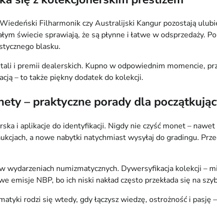
iedeński Filharmonik czy Australijski Kangur pozostają ulubi
ałym świecie sprawiają, że są płynne i łatwe w odsprzedaży. Po
stycznego blasku.
ali i premii dealerskich. Kupno w odpowiednim momencie, pr
cją – to także piękny dodatek do kolekcji.
nety – praktyczne porady dla początkują
ska i aplikacje do identyfikacji. Nigdy nie czyść monet – nawe
jach, a nowe nabytki natychmiast wysyłaj do gradingu. Przecho
 w wydarzeniach numizmatycznych. Dywersyfikacja kolekcji – mi
emisje NBP, bo ich niski nakład często przekłada się na szybki
atyki rodzi się wtedy, gdy łączysz wiedzę, ostrożność i pasję 