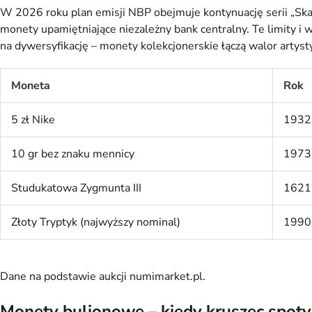
W 2026 roku plan emisji NBP obejmuje kontynuację serii „Skar
monety upamiętniające niezależny bank centralny. Te limity i 
na dywersyfikację – monety kolekcjonerskie łączą walor artyst
Moneta
Rok
5 zł Nike
1932
10 gr bez znaku mennicy
1973
Studukatowa Zygmunta III
1621
Złoty Tryptyk (najwyższy nominal)
1990
Dane na podstawie aukcji numimarket.pl.
Monety bulionowe – kiedy kruszec spotyk