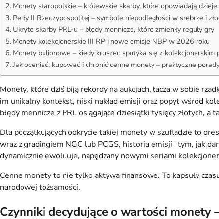
Monety staropolskie – królewskie skarby, które opowiadają dzieje
Perły II Rzeczypospolitej – symbole niepodległości w srebrze i zło
Ukryte skarby PRL-u – błędy mennicze, które zmieniły reguły gry
Monety kolekcjonerskie III RP i nowe emisje NBP w 2026 roku
Monety bulionowe – kiedy kruszec spotyka się z kolekcjonerskim 
Jak oceniać, kupować i chronić cenne monety – praktyczne porady
Monety, które dziś biją rekordy na aukcjach, łączą w sobie rza
im unikalny kontekst, niski nakład emisji oraz popyt wśród ko
błędy mennicze z PRL osiągające dziesiątki tysięcy złotych, a
Dla początkujących odkrycie takiej monety w szufladzie to dr
wraz z gradingiem NGC lub PCGS, historią emisji i tym, jak d
dynamicznie ewoluuje, napędzany nowymi seriami kolekcjoners
Cenne monety to nie tylko aktywa finansowe. To kapsuły czasu,
narodowej tożsamości.
Czynniki decydujące o wartości monety –