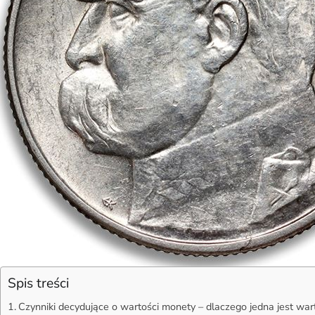
Spis treści
Czynniki decydujące o wartości monety – dlaczego jedna jest wart