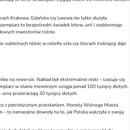
icach Krakowa, Gdańska czy Lwowa nie tylko służyły 
gzemplarz to bezpośredni świadek bitew, unii i codziennego 
rodowych inwestorów rośnie.
telnych różnic w reliefie orła czy literach inskrypcji daje 
ke na rewersie. Nakład był ekstremalnie niski – szacuje się 
mplarz w stanie menniczym osiąga ponad 100 tysięcy złotych. 
 ceny przekraczają 30 tysięcy złotych.
co z patriotycznym przesłaniem. Monety Wolnego Miasta 
 – to namacalne dowody na to, jak Polska walczyła o swoją 