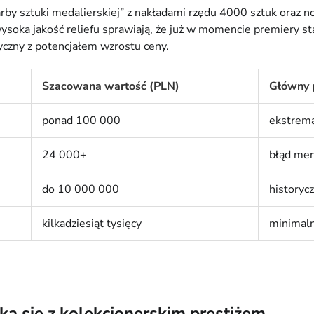
by sztuki medalierskiej” z nakładami rzędu 4000 sztuk oraz n
wysoka jakość reliefu sprawiają, że już w momencie premiery st
yczny z potencjałem wzrostu ceny.
Szacowana wartość (PLN)
Główny 
ponad 100 000
ekstrema
24 000+
błąd men
do 10 000 000
historyc
kilkadziesiąt tysięcy
minimaln
a się z kolekcjonerskim prestiżem