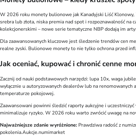
W 2026 roku monety bulionowe jak Kanadyjski Liść Klonowy, W
srebra lub złota, niska premia nad spot i rozpoznawalność na c
kolekcjonerskimi – nowe serie tematyczne NBP dodają im arty
Dla zaawansowanych kluczowe jest śledzenie trendów cen met
realne zyski. Bulionowe monety to nie tylko ochrona przed infla
Jak oceniać, kupować i chronić cenne mo
Zacznij od nauki podstawowych narzędzi: lupa 10x, waga jubiler
wyłącznie u autoryzowanych dealerów lub na renomowanych aukc
temperaturze pokojowej.
Zaawansowani powinni śledzić raporty aukcyjne i uczestniczyć
minimalizuje ryzyko. W 2026 roku warto zwrócić uwagę na nowe 
Najważniejsze zdanie wyróżnione:
 Prawdziwa radość z numizm
pokolenia.⁠Aukcje.numimarket