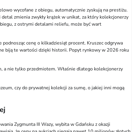
owo wycofane z obiegu, automatycznie zyskują na prestiżu. 
etal zmienia zwykły krążek w unikat, za który kolekcjonerzy 
egu, z ostrymi detalami reliefu, może być wart 
podnosząc cenę o kilkadziesiąt procent. Kruszec odgrywa 
 biją te wartości dzięki historii. Popyt rynkowy w 2026 roku 
 a nie tylko przedmiotem. Właśnie dlatego kolekcjonerzy 
zeum, czy do prywatnej kolekcji za sumę, o jakiej inni mogą 
ej
owania Zygmunta III Wazy, wybita w Gdańsku z okazji 
wiają, że ceny na aukcjach sięgają nawet 10 milionów złotych. 