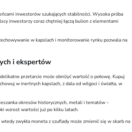
eńcami inwestorów szukających stabilności. Wysoka próba 
lscy inwestorzy coraz chętniej łączą bulion z elementami 
zechowywanie w kapslach i monitorowanie rynku pozwala na 
cych i ekspertów
t delikatne przetarcie może obniżyć wartość o połowę. Kupuj 
wuj w inertnych kapslach, z dala od wilgoci i światła, w 
eszanka okresów historycznych, metali i tematów – 
 wzrost wartości już po kilku latach.
– wtedy zwykła moneta z szuflady może zmienić się w skarb na 