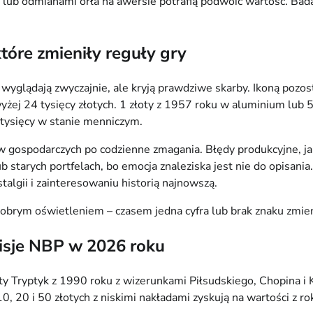
ub odmianami orła na awersie potrafią podwoić wartość. Badan
tóre zmieniły reguły gry
wyglądają zwyczajnie, ale kryją prawdziwe skarby. Ikoną pozos
wyżej 24 tysięcy złotych. 1 złoty z 1957 roku w aluminium lub 5
u tysięcy w stanie menniczym.
 gospodarczych po codzienne zmagania. Błędy produkcyjne, jak 
b starych portfelach, bo emocja znaleziska jest nie do opisan
talgii i zainteresowaniu historią najnowszą.
 dobrym oświetleniem – czasem jedna cyfra lub brak znaku zmie
misje NBP w 2026 roku
Tryptyk z 1990 roku z wizerunkami Piłsudskiego, Chopina i K
, 20 i 50 złotych z niskimi nakładami zyskują na wartości z ro