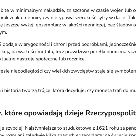
te w minimalnym nakładzie, zniszczone w czasie wojen lub cel
k znaku mennicy czy nietypowa szerokość cyfry w dacie. Taki d
jeszcze wyżej: egzemplarz w jakości menniczej, bez śladów obi
nym.
odaje wiarygodności i chroni przed podróbkami, jednocześnie 
skują na wartości metalu, lecz prawdziwe perełki numizmatyczne
ktualne nastroje społeczne lub rocznice.
ie niepodległości czy wielkich zwycięstw staje się symbolem,
i historia tworzą trójcę, która decyduje, czy moneta trafi do mu
, które opowiadają dzieje Rzeczypospolit
ije szybciej. Najsłynniejsza to studukatowa z 1621 roku za pan
 rozmiar i zaledwie kilka znanych egzemplarzy na świecie spra