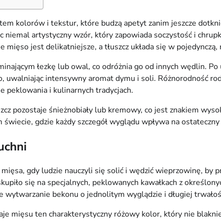
em kolorów i tekstur, które budzą apetyt zanim jeszcze dotkni
niemal artystyczny wzór, który zapowiada soczystość i chrupk
zie mięso jest delikatniejsze, a tłuszcz układa się w pojedync
inającym łezkę lub owal, co odróżnia go od innych wędlin. Po 
ko, uwalniając intensywny aromat dymu i soli. Różnorodność rod
e peklowania i kulinarnych tradycjach.
zcz pozostaje śnieżnobiały lub kremowy, co jest znakiem wysokie
 świecie, gdzie każdy szczegół wyglądu wpływa na ostateczny 
uchni
mięsa, gdy ludzie nauczyli się solić i wędzić wieprzowinę, by 
upiło się na specjalnych, peklowanych kawałkach z określonych
e wytwarzanie bekonu o jednolitym wyglądzie i długiej trwałoś
aje mięsu ten charakterystyczny różowy kolor, który nie blaknie