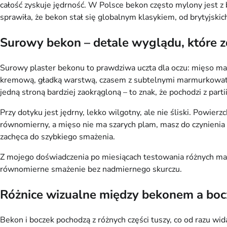
całość zyskuje jędrność. W Polsce bekon często mylony jest z b
sprawiła, że bekon stał się globalnym klasykiem, od brytyjski
Surowy bekon – detale wyglądu, które z
Surowy plaster bekonu to prawdziwa uczta dla oczu: mięso ma s
kremową, gładką warstwą, czasem z subtelnymi marmurkowatymi 
jedną stroną bardziej zaokrągloną – to znak, że pochodzi z parti
Przy dotyku jest jędrny, lekko wilgotny, ale nie śliski. Powier
równomierny, a mięso nie ma szarych plam, masz do czynienia 
zachęca do szybkiego smażenia.
Z mojego doświadczenia po miesiącach testowania różnych mare
równomierne smażenie bez nadmiernego skurczu.
Różnice wizualne między bekonem a boc
Bekon i boczek pochodzą z różnych części tuszy, co od razu wid