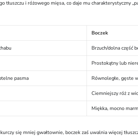
go tłuszczu i różowego mięsa, co daje mu charakterystyczny „p
Boczek
chabu
Brzuch/dolna część 
Prostokątny lub nier
btelne pasma
Równoległe, gęste w
Ciemniejszy róż z wi
Miękka, mocno mar
urczy się mniej gwałtownie, boczek zaś uwalnia więcej tłuszcz