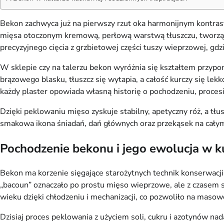
Bekon zachwyca już na pierwszy rzut oka harmonijnym kontrast
mięsa otoczonym kremową, perłową warstwą tłuszczu, tworząc 
precyzyjnego cięcia z grzbietowej części tuszy wieprzowej, gd
W sklepie czy na talerzu bekon wyróżnia się kształtem przypom
brązowego blasku, tłuszcz się wytapia, a całość kurczy się lek
każdy plaster opowiada własną historię o pochodzeniu, procesi
Dzięki peklowaniu mięso zyskuje stabilny, apetyczny róż, a tłus
smakowa ikona śniadań, dań głównych oraz przekąsek na całym
Pochodzenie bekonu i jego ewolucja w k
Bekon ma korzenie sięgające starożytnych technik konserwacji 
„bacoun” oznaczało po prostu mięso wieprzowe, ale z czasem sk
wieku dzięki chłodzeniu i mechanizacji, co pozwoliło na masow
Dzisiaj proces peklowania z użyciem soli, cukru i azotynów nad