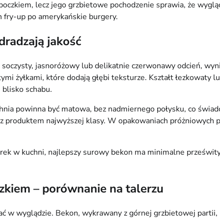
oczkiem, lecz jego grzbietowe pochodzenie sprawia, że wygląda 
ch fry-up po amerykańskie burgery.
dradzają jakość
oczysty, jasnoróżowy lub delikatnie czerwonawy odcień, wynika
żyłkami, które dodają głębi teksturze. Kształt łezkowaty lub 
i blisko schabu.
zchnia powinna być matowa, bez nadmiernego połysku, co świadczy
z produktem najwyższej klasy. W opakowaniach próżniowych pla
k w kuchni, najlepszy surowy bekon ma minimalne prześwity tł
zkiem – porównanie na talerzu
ać w wyglądzie. Bekon, wykrawany z górnej grzbietowej partii, m