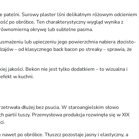
e patelni. Surowy plaster lśni delikatnym różowym odcieniem 
ość po obróbce. Ten charakterystyczny wygląd wynika z 
zą, równomierną okrywę lub subtelne pasma.
usmażeniu lub upieczeniu jego powierzchnia nabiera złocisto-
zajów – od klasycznego back bacon po streaky – sprawia, że 
j jakości. Bekon nie jest tylko dodatkiem – to wizualna i 
efekt w kuchni.
przetrwała dłużej bez psucia. W staroangielskim słowo 
 partii tuszy. Przemysłowa produkcja rozwinęła się w XIX 
ci.
 nawet po obróbce. Tłuszcz pozostaje jasny i elastyczny, a 