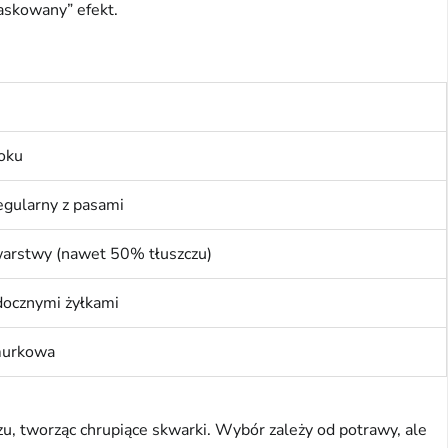
askowany” efekt.
boku
egularny z pasami
arstwy (nawet 50% tłuszczu)
docznymi żyłkami
murkowa
u, tworząc chrupiące skwarki. Wybór zależy od potrawy, ale 