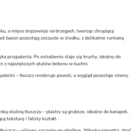
asku, a mięso brązowieje na brzegach, tworząc chrupiącą 
ck bacon pozostają soczyste w środku, z delikatnie rumianą 
a przypalenia. Po ostudzeniu staje się kruchy, idealny do 
den z największych atutów bekonu w kuchni.
atelni – tłuszcz renderuje powoli, a wygląd pozostaje równy, 
ką otuliną tłuszczu – plastry są grubsze, idealne do kanapek. 
 teksturę i falisty kształt.
tłuszczu – różowy, soczysty po obróbce. Włoska pancetta, choć 