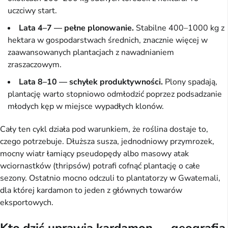
uczciwy start.
Lata 4–7 — pełne plonowanie.
Stabilne 400–1000 kg z
hektara w gospodarstwach średnich, znacznie więcej w
zaawansowanych plantacjach z nawadnianiem
zraszaczowym.
Lata 8–10 — schyłek produktywności.
Plony spadają,
plantację warto stopniowo odmłodzić poprzez podsadzanie
młodych kęp w miejsce wypadłych klonów.
Cały ten cykl działa pod warunkiem, że roślina dostaje to,
czego potrzebuje. Dłuższa susza, jednodniowy przymrozek,
mocny wiatr łamiący pseudopędy albo masowy atak
wciornastków (thripsów) potrafi cofnąć plantację o całe
sezony. Ostatnio mocno odczuli to plantatorzy w Gwatemali,
dla której kardamon to jeden z głównych towarów
eksportowych.