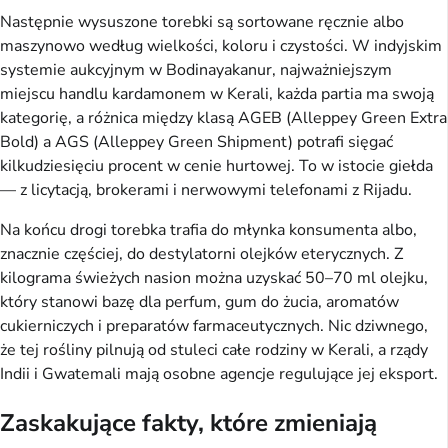
Następnie wysuszone torebki są sortowane ręcznie albo
maszynowo według wielkości, koloru i czystości. W indyjskim
systemie aukcyjnym w Bodinayakanur, najważniejszym
miejscu handlu kardamonem w Kerali, każda partia ma swoją
kategorię, a różnica między klasą AGEB (Alleppey Green Extra
Bold) a AGS (Alleppey Green Shipment) potrafi sięgać
kilkudziesięciu procent w cenie hurtowej. To w istocie giełda
— z licytacją, brokerami i nerwowymi telefonami z Rijadu.
Na końcu drogi torebka trafia do młynka konsumenta albo,
znacznie częściej, do destylatorni olejków eterycznych. Z
kilograma świeżych nasion można uzyskać 50–70 ml olejku,
który stanowi bazę dla perfum, gum do żucia, aromatów
cukierniczych i preparatów farmaceutycznych. Nic dziwnego,
że tej rośliny pilnują od stuleci całe rodziny w Kerali, a rządy
Indii i Gwatemali mają osobne agencje regulujące jej eksport.
Zaskakujące fakty, które zmieniają