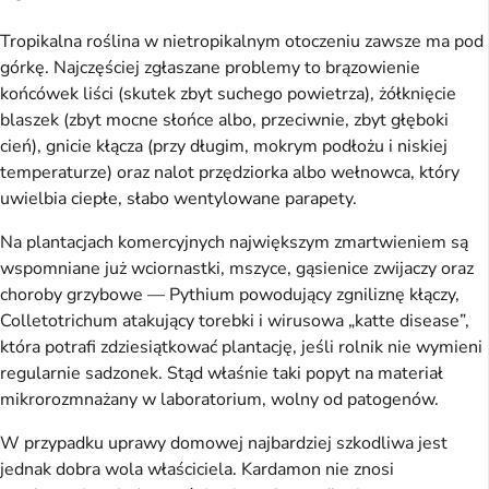
Tropikalna roślina w nietropikalnym otoczeniu zawsze ma pod
górkę. Najczęściej zgłaszane problemy to brązowienie
końcówek liści (skutek zbyt suchego powietrza), żółknięcie
blaszek (zbyt mocne słońce albo, przeciwnie, zbyt głęboki
cień), gnicie kłącza (przy długim, mokrym podłożu i niskiej
temperaturze) oraz nalot przędziorka albo wełnowca, który
uwielbia ciepłe, słabo wentylowane parapety.
Na plantacjach komercyjnych największym zmartwieniem są
wspomniane już wciornastki, mszyce, gąsienice zwijaczy oraz
choroby grzybowe — Pythium powodujący zgniliznę kłączy,
Colletotrichum atakujący torebki i wirusowa „katte disease”,
która potrafi zdziesiątkować plantację, jeśli rolnik nie wymieni
regularnie sadzonek. Stąd właśnie taki popyt na materiał
mikrorozmnażany w laboratorium, wolny od patogenów.
W przypadku uprawy domowej najbardziej szkodliwa jest
jednak dobra wola właściciela. Kardamon nie znosi