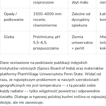
rozproszone
zbyt mało
cie
Opady /
1500–4000 mm
Zależne od
Łat
podlewanie
rocznie,
dyscypliny
kon
równomiernie
opiekuna
Gleba
Próchniczna, pH
Ziemia
Mie
5,5–6,5,
uniwersalna
leś
przepuszczalna
+ perlit
kok
Dane zestawione na podstawie publikacji indyjskich
instytutów rolniczych (Spices Board of India) oraz materiałów
platformy PlantVillage Uniwersytetu Penn State. Widać od
razu, że największym problemem w naszych szerokościach
geograficznych nie jest temperatura — z tą poradzi sobie
każdy radiator — tylko wilgotność powietrza i odpowiednie
światło. Dlatego w typowej polskiej kuchni roślina co najwyżej
dożyje, ale nie zaowocuje.