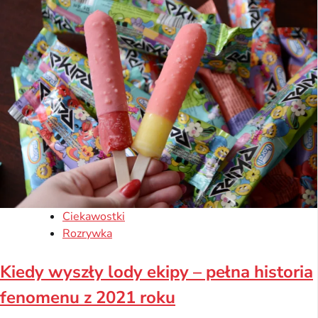
Ciekawostki
Rozrywka
Kiedy wyszły lody ekipy – pełna historia
fenomenu z 2021 roku