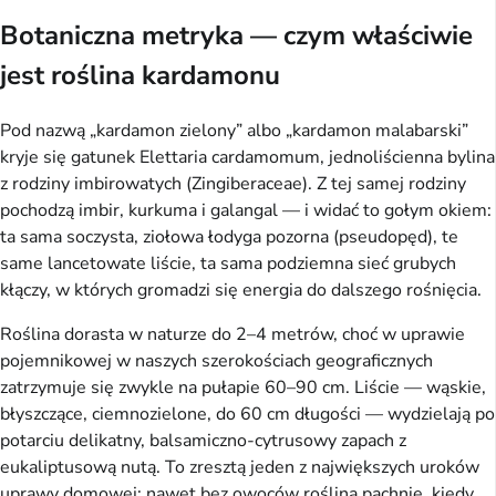
Botaniczna metryka — czym właściwie
jest roślina kardamonu
Pod nazwą „kardamon zielony” albo „kardamon malabarski”
kryje się gatunek Elettaria cardamomum, jednoliścienna bylina
z rodziny imbirowatych (Zingiberaceae). Z tej samej rodziny
pochodzą imbir, kurkuma i galangal — i widać to gołym okiem:
ta sama soczysta, ziołowa łodyga pozorna (pseudopęd), te
same lancetowate liście, ta sama podziemna sieć grubych
kłączy, w których gromadzi się energia do dalszego rośnięcia.
Roślina dorasta w naturze do 2–4 metrów, choć w uprawie
pojemnikowej w naszych szerokościach geograficznych
zatrzymuje się zwykle na pułapie 60–90 cm. Liście — wąskie,
błyszczące, ciemnozielone, do 60 cm długości — wydzielają po
potarciu delikatny, balsamiczno-cytrusowy zapach z
eukaliptusową nutą. To zresztą jeden z największych uroków
uprawy domowej: nawet bez owoców roślina pachnie, kiedy