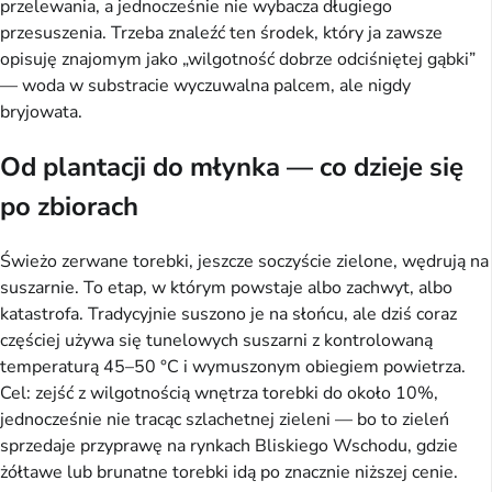
przelewania, a jednocześnie nie wybacza długiego
przesuszenia. Trzeba znaleźć ten środek, który ja zawsze
opisuję znajomym jako „wilgotność dobrze odciśniętej gąbki”
— woda w substracie wyczuwalna palcem, ale nigdy
bryjowata.
Od plantacji do młynka — co dzieje się
po zbiorach
Świeżo zerwane torebki, jeszcze soczyście zielone, wędrują na
suszarnie. To etap, w którym powstaje albo zachwyt, albo
katastrofa. Tradycyjnie suszono je na słońcu, ale dziś coraz
częściej używa się tunelowych suszarni z kontrolowaną
temperaturą 45–50 °C i wymuszonym obiegiem powietrza.
Cel: zejść z wilgotnością wnętrza torebki do około 10%,
jednocześnie nie tracąc szlachetnej zieleni — bo to zieleń
sprzedaje przyprawę na rynkach Bliskiego Wschodu, gdzie
żółtawe lub brunatne torebki idą po znacznie niższej cenie.