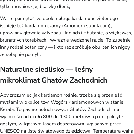
tylko musniesz jej blaszkę dłonią.
Warto pamiętać, że obok małego kardamonu zielonego
istnieje też kardamon czarny (Amomum subulatum),
uprawiany głównie w Nepalu, Indiach i Bhutanie, o większych,
brunatnych torebkach i wyraźnie wędzonej nucie. To zupełnie
inny rodzaj botaniczny — i kto raz spróbuje obu, ten ich nigdy
ze sobą nie pomyli.
Naturalne siedlisko — leśny
mikroklimat Ghatów Zachodnich
Aby zrozumieć, jak kardamon rośnie, trzeba się przenieść
myślami w okolice tzw. Wzgórz Kardamonowych w stanie
Kerala. To pasmo południowych Ghatów Zachodnich, na
wysokości od około 800 do 1300 metrów n.p.m., pokryte
gęstym, wilgotnym lasem deszczowym, wpisanym przez
UNESCO na listę światowego dziedzictwa. Temperatura waha