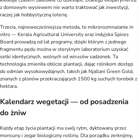
kiełkuje czasem zaledwie co dziesiąte. Dlatego eksperymentu
z domowym wysiewem nie warto traktować jak inwestycji,
raczej jak hobbystyczną loterię.
Trzecia, najnowocześniejsza metoda, to mikrorozmnażanie in
vitro — Kerala Agricultural University oraz indyjska Spices
Board prowadzą od lat programy, dzięki którym z jednego
fragmentu pędu można w sterylnym laboratorium uzyskać
setki identycznych, wolnych od wirusów sadzonek. Ta
technologia zmieniła oblicze plantacji, dając rolnikom dostęp
do odmian wysokowydajnych, takich jak Njallani Green Gold,
znanych z plonów przekraczających 1500 kg suchych torebek z
hektara.
Kalendarz wegetacji — od posadzenia
do żniw
Każdy etap życia plantacji ma swój rytm, dyktowany przez
monsuny i zegar biologiczny rośliny. Dla porządku zerknijmy,