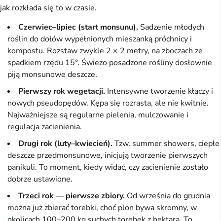
jak rozkłada się to w czasie.
Czerwiec–lipiec (start monsunu).
Sadzenie młodych
roślin do dołów wypełnionych mieszanką próchnicy i
kompostu. Rozstaw zwykle 2 × 2 metry, na zboczach ze
spadkiem rzędu 15°. Świeżo posadzone rośliny dosłownie
piją monsunowe deszcze.
Pierwszy rok wegetacji.
Intensywne tworzenie kłączy i
nowych pseudopędów. Kępa się rozrasta, ale nie kwitnie.
Najważniejsze są regularne pielenia, mulczowanie i
regulacja zacienienia.
Drugi rok (luty–kwiecień).
Tzw. summer showers, ciepłe
deszcze przedmonsunowe, inicjują tworzenie pierwszych
panikuli. To moment, kiedy widać, czy zacienienie zostało
dobrze ustawione.
Trzeci rok — pierwsze zbiory.
Od września do grudnia
można już zbierać torebki, choć plon bywa skromny, w
okolicach 100–200 kg suchych torebek z hektara. To