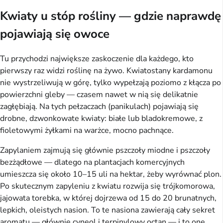
Kwiaty u stóp rośliny — gdzie naprawdę
pojawiają się owoce
Tu przychodzi największe zaskoczenie dla każdego, kto
pierwszy raz widzi roślinę na żywo. Kwiatostany kardamonu
nie wystrzeliwują w górę, tylko wypełzają poziomo z kłącza po
powierzchni gleby — czasem nawet w nią się delikatnie
zagłębiają. Na tych pełzaczach (panikulach) pojawiają się
drobne, dzwonkowate kwiaty: białe lub bladokremowe, z
fioletowymi żyłkami na warżce, mocno pachnące.
Zapylaniem zajmują się głównie pszczoły miodne i pszczoły
bezżądłowe — dlatego na plantacjach komercyjnych
umieszcza się około 10–15 uli na hektar, żeby wyrównać plon.
Po skutecznym zapyleniu z kwiatu rozwija się trójkomorowa,
jajowata torebka, w której dojrzewa od 15 do 20 brunatnych,
lepkich, oleistych nasion. To te nasiona zawierają cały sekret
aromatu — głównie cyneol i terpinylowy octan — i to one