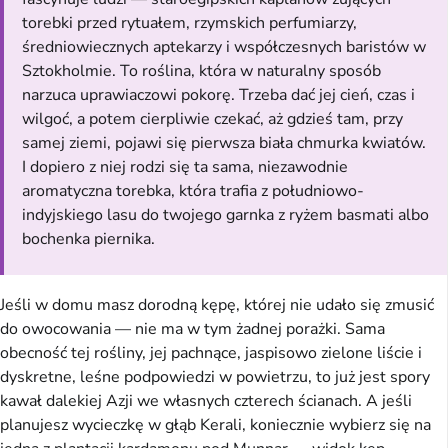
torebki przed rytuałem, rzymskich perfumiarzy,
średniowiecznych aptekarzy i współczesnych baristów w
Sztokholmie. To roślina, która w naturalny sposób
narzuca uprawiaczowi pokorę. Trzeba dać jej cień, czas i
wilgoć, a potem cierpliwie czekać, aż gdzieś tam, przy
samej ziemi, pojawi się pierwsza biała chmurka kwiatów.
I dopiero z niej rodzi się ta sama, niezawodnie
aromatyczna torebka, która trafia z południowo-
indyjskiego lasu do twojego garnka z ryżem basmati albo
bochenka piernika.
Jeśli w domu masz dorodną kępę, której nie udało się zmusić
do owocowania — nie ma w tym żadnej porażki. Sama
obecność tej rośliny, jej pachnące, jaspisowo zielone liście i
dyskretne, leśne podpowiedzi w powietrzu, to już jest spory
kawał dalekiej Azji we własnych czterech ścianach. A jeśli
planujesz wycieczkę w głąb Kerali, koniecznie wybierz się na