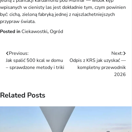
jedną z plantacji kardamonu pod Munnar — widok kęp
wpisanych w cienisty las jest dokładnie tym, czym powinien
być: cichą, zieloną fabryką jednej z najszlachetniejszych
przypraw świata.
Posted in
Ciekawostki
,
Ogród
Nawigacja
Previous:
Next:
Jak spalić 500 kcal w domu
Odpis z KRS jak uzyskać —
wpisu
– sprawdzone metody i triki
kompletny przewodnik
2026
Related Posts