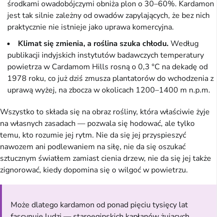
środkami owadobójczymi obniża plon o 30–60%. Kardamon
jest tak silnie zależny od owadów zapylających, że bez nich
praktycznie nie istnieje jako uprawa komercyjna.
Klimat się zmienia, a roślina szuka chłodu.
Według
publikacji indyjskich instytutów badawczych temperatury
powietrza w Cardamom Hills rosną o 0,3 °C na dekadę od
1978 roku, co już dziś zmusza plantatorów do wchodzenia z
uprawą wyżej, na zbocza w okolicach 1200–1400 m n.p.m.
Wszystko to składa się na obraz rośliny, która właściwie żyje
na własnych zasadach — pozwala się hodować, ale tylko
temu, kto rozumie jej rytm. Nie da się jej przyspieszyć
nawozem ani podlewaniem na siłę, nie da się oszukać
sztucznym światłem zamiast cienia drzew, nie da się jej także
zignorować, kiedy dopomina się o wilgoć w powietrzu.
Może dlatego kardamon od ponad pięciu tysięcy lat
fascynuje ludzi — staroegipskich kapłanów żujących