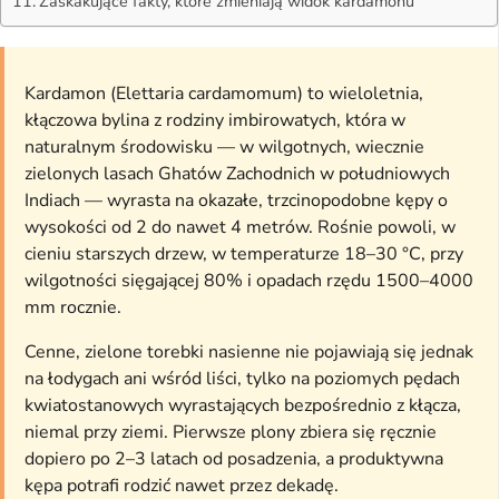
Zaskakujące fakty, które zmieniają widok kardamonu
Kardamon (Elettaria cardamomum) to wieloletnia,
kłączowa bylina z rodziny imbirowatych, która w
naturalnym środowisku — w wilgotnych, wiecznie
zielonych lasach Ghatów Zachodnich w południowych
Indiach — wyrasta na okazałe, trzcinopodobne kępy o
wysokości od 2 do nawet 4 metrów. Rośnie powoli, w
cieniu starszych drzew, w temperaturze 18–30 °C, przy
wilgotności sięgającej 80% i opadach rzędu 1500–4000
mm rocznie.
Cenne, zielone torebki nasienne nie pojawiają się jednak
na łodygach ani wśród liści, tylko na poziomych pędach
kwiatostanowych wyrastających bezpośrednio z kłącza,
niemal przy ziemi. Pierwsze plony zbiera się ręcznie
dopiero po 2–3 latach od posadzenia, a produktywna
kępa potrafi rodzić nawet przez dekadę.