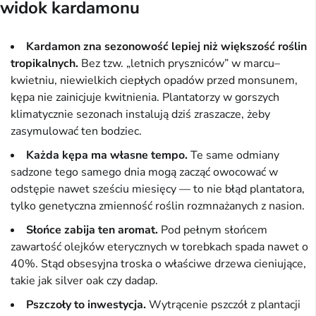
widok kardamonu
Kardamon zna sezonowość lepiej niż większość roślin
tropikalnych.
Bez tzw. „letnich pryszniców” w marcu–
kwietniu, niewielkich ciepłych opadów przed monsunem,
kępa nie zainicjuje kwitnienia. Plantatorzy w gorszych
klimatycznie sezonach instalują dziś zraszacze, żeby
zasymulować ten bodziec.
Każda kępa ma własne tempo.
Te same odmiany
sadzone tego samego dnia mogą zacząć owocować w
odstępie nawet sześciu miesięcy — to nie błąd plantatora,
tylko genetyczna zmienność roślin rozmnażanych z nasion.
Słońce zabija ten aromat.
Pod pełnym słońcem
zawartość olejków eterycznych w torebkach spada nawet o
40%. Stąd obsesyjna troska o właściwe drzewa cieniujące,
takie jak silver oak czy dadap.
Pszczoły to inwestycja.
Wytrącenie pszczół z plantacji