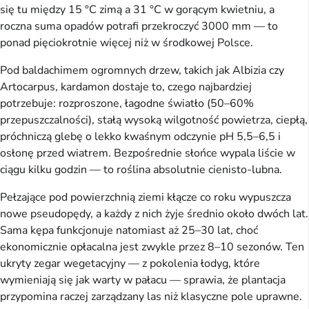
się tu między 15 °C zimą a 31 °C w gorącym kwietniu, a
roczna suma opadów potrafi przekroczyć 3000 mm — to
ponad pięciokrotnie więcej niż w środkowej Polsce.
Pod baldachimem ogromnych drzew, takich jak Albizia czy
Artocarpus, kardamon dostaje to, czego najbardziej
potrzebuje: rozproszone, łagodne światło (50–60%
przepuszczalności), stałą wysoką wilgotność powietrza, ciepłą,
próchniczą glebę o lekko kwaśnym odczynie pH 5,5–6,5 i
osłonę przed wiatrem. Bezpośrednie słońce wypala liście w
ciągu kilku godzin — to roślina absolutnie cienisto-lubna.
Pełzające pod powierzchnią ziemi kłącze co roku wypuszcza
nowe pseudopędy, a każdy z nich żyje średnio około dwóch lat.
Sama kępa funkcjonuje natomiast aż 25–30 lat, choć
ekonomicznie opłacalna jest zwykle przez 8–10 sezonów. Ten
ukryty zegar wegetacyjny — z pokolenia łodyg, które
wymieniają się jak warty w pałacu — sprawia, że plantacja
przypomina raczej zarządzany las niż klasyczne pole uprawne.