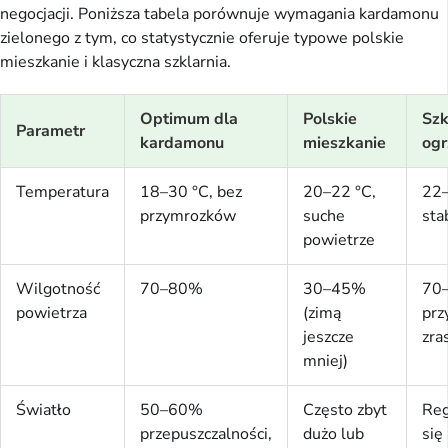
negocjacji. Poniższa tabela porównuje wymagania kardamonu
zielonego z tym, co statystycznie oferuje typowe polskie
mieszkanie i klasyczna szklarnia.
Optimum dla
Polskie
Szk
Parametr
kardamonu
mieszkanie
og
Temperatura
18–30 °C, bez
20–22 °C,
22–
przymrozków
suche
sta
powietrze
Wilgotność
70–80%
30–45%
70
powietrza
(zimą
prz
jeszcze
zra
mniej)
Światło
50–60%
Często zbyt
Reg
przepuszczalności,
dużo lub
się