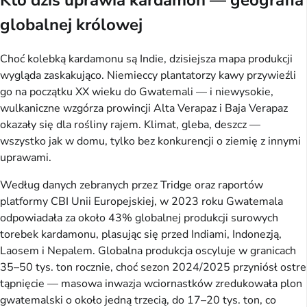
Kto dziś uprawia kardamon — geografia
globalnej królowej
Choć kolebką kardamonu są Indie, dzisiejsza mapa produkcji
wygląda zaskakująco. Niemieccy plantatorzy kawy przywieźli
go na początku XX wieku do Gwatemali — i niewysokie,
wulkaniczne wzgórza prowincji Alta Verapaz i Baja Verapaz
okazały się dla rośliny rajem. Klimat, gleba, deszcz —
wszystko jak w domu, tylko bez konkurencji o ziemię z innymi
uprawami.
Według danych zebranych przez Tridge oraz raportów
platformy CBI Unii Europejskiej, w 2023 roku Gwatemala
odpowiadała za około 43% globalnej produkcji surowych
torebek kardamonu, plasując się przed Indiami, Indonezją,
Laosem i Nepalem. Globalna produkcja oscyluje w granicach
35–50 tys. ton rocznie, choć sezon 2024/2025 przyniósł ostre
tąpnięcie — masowa inwazja wciornastków zredukowała plon
gwatemalski o około jedną trzecią, do 17–20 tys. ton, co