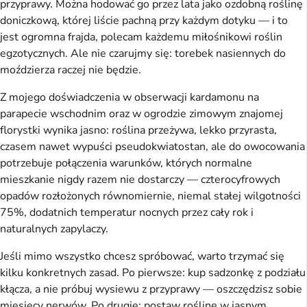
przyprawy. Można hodować go przez lata jako ozdobną roślinę
doniczkową, której liście pachną przy każdym dotyku — i to
jest ogromna frajda, polecam każdemu miłośnikowi roślin
egzotycznych. Ale nie czarujmy się: torebek nasiennych do
moździerza raczej nie będzie.
Z mojego doświadczenia w obserwacji kardamonu na
parapecie wschodnim oraz w ogrodzie zimowym znajomej
florystki wynika jasno: roślina przeżywa, lekko przyrasta,
czasem nawet wypuści pseudokwiatostan, ale do owocowania
potrzebuje połączenia warunków, których normalne
mieszkanie nigdy razem nie dostarczy — czterocyfrowych
opadów rozłożonych równomiernie, niemal stałej wilgotności
75%, dodatnich temperatur nocnych przez cały rok i
naturalnych zapylaczy.
Jeśli mimo wszystko chcesz spróbować, warto trzymać się
kilku konkretnych zasad. Po pierwsze: kup sadzonkę z podziału
kłącza, a nie próbuj wysiewu z przyprawy — oszczędzisz sobie
miesięcy nerwów. Po drugie: postaw roślinę w jasnym