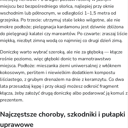
miejscu bez bezpośredniego słońca, najlepiej przy oknie
wschodnim lub północnym, w odległości 1–1,5 metra od
grzejnika. Po trzecie: utrzymuj stale lekko wilgotne, ale nie
mokre podłoże; pielęgnacja kardamonu jest dziwnie zbliżona
do pielęgnacji kalatei czy mareantów. Po czwarte: zraszaj liście
miękką, niezbyt zimną wodą co najmniej co drugi dzień zimą.
Doniczkę warto wybrać szeroką, ale nie za głęboką — kłącze
rośnie poziomo, więc głęboki donic to marnotrawstwo
miejsca. Podłoże: mieszanka ziemi uniwersalnej z włóknem
kokosowym, perlitem i niewielkim dodatkiem kompostu
liściastego, z grubym drenażem na dnie z keramzytu. Co dwa
lata przesadzaj kępę i przy okazji możesz odkroić fragment
kłącza, żeby założyć drugą doniczkę albo podarować ją komuś z
prezentem.
Najczęstsze choroby, szkodniki i pułapki
uprawowe