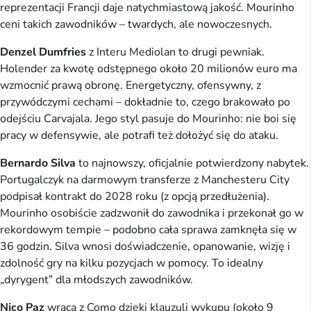
reprezentacji Francji daje natychmiastową jakość. Mourinho
ceni takich zawodników – twardych, ale nowoczesnych.
Denzel Dumfries
z Interu Mediolan to drugi pewniak.
Holender za kwotę odstępnego około 20 milionów euro ma
wzmocnić prawą obronę. Energetyczny, ofensywny, z
przywódczymi cechami – dokładnie to, czego brakowało po
odejściu Carvajala. Jego styl pasuje do Mourinho: nie boi się
pracy w defensywie, ale potrafi też dołożyć się do ataku.
Bernardo Silva
to najnowszy, oficjalnie potwierdzony nabytek.
Portugalczyk na darmowym transferze z Manchesteru City
podpisał kontrakt do 2028 roku (z opcją przedłużenia).
Mourinho osobiście zadzwonił do zawodnika i przekonał go w
rekordowym tempie – podobno cała sprawa zamknęła się w
36 godzin. Silva wnosi doświadczenie, opanowanie, wizję i
zdolność gry na kilku pozycjach w pomocy. To idealny
„dyrygent” dla młodszych zawodników.
Nico Paz
wraca z Como dzięki klauzuli wykupu (około 9