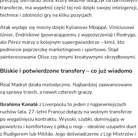
precyzją. Bernardo Silva, który właśnie dołączył na darmowym
transferze, ma wypełnić część tej roli dzięki swojej inteligencji,
technice i zdolności gry na kilku pozycjach.
Atak wydaje się mocny dzięki Kylianowi Mbappé, Viníciusowi
Júnior, Endrickowi (powracającemu z wypożyczenia) i Rodrygo,
ale Pérez marzy o kolejnym supergwiazdorze – kimś, kto
podniesie poprzeczkę marketingowo i sportowo. Stąd
zainteresowanie Olise czy innymi kreatywnymi skrzydłowymi.
Bliskie i potwierdzone transfery – co już wiadomo
Real Madryt działa metodycznie. Najbardziej zaawansowane
są sprawy trzech, a nawet czterech graczy.
Ibrahima Konaté
z Liverpoolu to jeden z najpewniejszych
ruchów lata. 27-letni Francuz dołączy na wolnym transferze
po wygaśnięciu kontraktu. Wysoki, szybki, dominujący w
powietrzu i komfortowy z piłką u nogi – idealnie uzupełni duet
z Rudigerem lub Militão. Jego doświadczenie z Ligi Mistrzów i