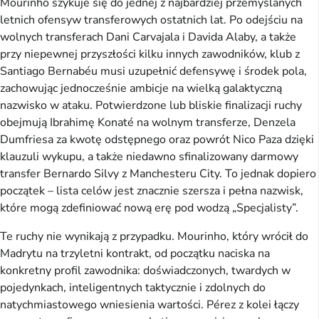
Mourinho szykuje się do jednej z najbardziej przemyślanych
letnich ofensyw transferowych ostatnich lat. Po odejściu na
wolnych transferach Dani Carvajala i Davida Alaby, a także
przy niepewnej przyszłości kilku innych zawodników, klub z
Santiago Bernabéu musi uzupełnić defensywę i środek pola,
zachowując jednocześnie ambicje na wielką galaktyczną
nazwisko w ataku. Potwierdzone lub bliskie finalizacji ruchy
obejmują Ibrahimę Konaté na wolnym transferze, Denzela
Dumfriesa za kwotę odstępnego oraz powrót Nico Paza dzięki
klauzuli wykupu, a także niedawno sfinalizowany darmowy
transfer Bernardo Silvy z Manchesteru City. To jednak dopiero
początek – lista celów jest znacznie szersza i pełna nazwisk,
które mogą zdefiniować nową erę pod wodzą „Specjalisty”.
Te ruchy nie wynikają z przypadku. Mourinho, który wrócił do
Madrytu na trzyletni kontrakt, od początku naciska na
konkretny profil zawodnika: doświadczonych, twardych w
pojedynkach, inteligentnych taktycznie i zdolnych do
natychmiastowego wniesienia wartości. Pérez z kolei łączy