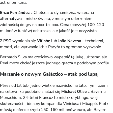
astronomiczna.
Enzo Fernández
z Chelsea to dynamiczna, waleczna
alternatywa – mistrz świata, z mocnym uderzeniem i
zdolnością do gry na box-to-box. Cena (powyżej 100-120
milionów funtów) odstrasza, ale jakość jest oczywista.
Z PSG wymienia się
Vitinhę
lub
João Nevesa
– techniczni,
młodzi, ale wyrwanie ich z Paryża to ogromne wyzwanie.
Bernardo Silva ma częściowo wypełnić tę lukę już teraz, ale
Real może chcieć jeszcze jednego gracza o podobnym profilu.
Marzenie o nowym Galáctico – atak pod lupą
Pérez od lat lubi jedno wielkie nazwisko na lato. Tym razem
na celowniku podobno znalazł się
Michael Olise
z Bayernu
Monachium. 24-letni Francuz to mistrz dryblingu, wizji i
skuteczności – idealny kompan dla Viniciusa i Mbappé. Plotki
mówią o ofercie rzędu 150-160 milionów euro, ale Bayern