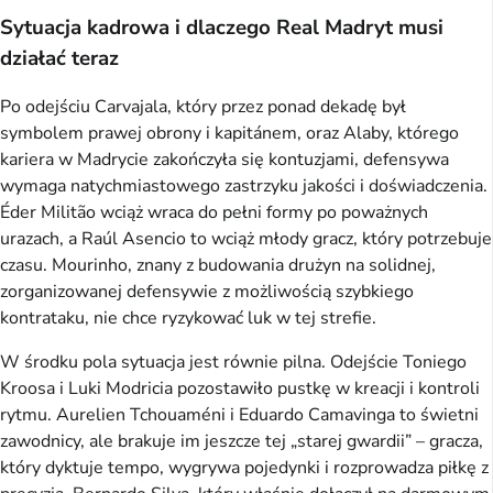
Sytuacja kadrowa i dlaczego Real Madryt musi
działać teraz
Po odejściu Carvajala, który przez ponad dekadę był
symbolem prawej obrony i kapitánem, oraz Alaby, którego
kariera w Madrycie zakończyła się kontuzjami, defensywa
wymaga natychmiastowego zastrzyku jakości i doświadczenia.
Éder Militão wciąż wraca do pełni formy po poważnych
urazach, a Raúl Asencio to wciąż młody gracz, który potrzebuje
czasu. Mourinho, znany z budowania drużyn na solidnej,
zorganizowanej defensywie z możliwością szybkiego
kontrataku, nie chce ryzykować luk w tej strefie.
W środku pola sytuacja jest równie pilna. Odejście Toniego
Kroosa i Luki Modricia pozostawiło pustkę w kreacji i kontroli
rytmu. Aurelien Tchouaméni i Eduardo Camavinga to świetni
zawodnicy, ale brakuje im jeszcze tej „starej gwardii” – gracza,
który dyktuje tempo, wygrywa pojedynki i rozprowadza piłkę z