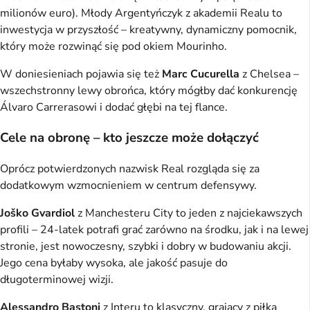
milionów euro). Młody Argentyńczyk z akademii Realu to
inwestycja w przyszłość – kreatywny, dynamiczny pomocnik,
który może rozwinąć się pod okiem Mourinho.
W doniesieniach pojawia się też
Marc Cucurella
z Chelsea –
wszechstronny lewy obrońca, który mógłby dać konkurencję
Álvaro Carrerasowi i dodać głębi na tej flance.
Cele na obronę – kto jeszcze może dołączyć
Oprócz potwierdzonych nazwisk Real rozgląda się za
dodatkowym wzmocnieniem w centrum defensywy.
Joško Gvardiol
z Manchesteru City to jeden z najciekawszych
profili – 24-latek potrafi grać zarówno na środku, jak i na lewej
stronie, jest nowoczesny, szybki i dobry w budowaniu akcji.
Jego cena byłaby wysoka, ale jakość pasuje do
długoterminowej wizji.
Alessandro Bastoni
z Interu to klasyczny, grający z piłką