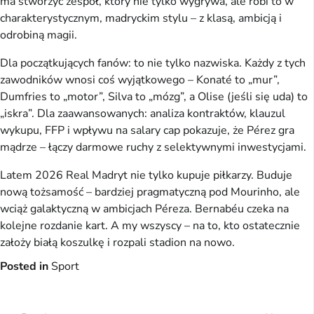
ma stworzyć zespół, który nie tylko wygrywa, ale robi to w
charakterystycznym, madryckim stylu – z klasą, ambicją i
odrobiną magii.
Dla początkujących fanów: to nie tylko nazwiska. Każdy z tych
zawodników wnosi coś wyjątkowego – Konaté to „mur”,
Dumfries to „motor”, Silva to „mózg”, a Olise (jeśli się uda) to
„iskra”. Dla zaawansowanych: analiza kontraktów, klauzul
wykupu, FFP i wpływu na salary cap pokazuje, że Pérez gra
mądrze – łączy darmowe ruchy z selektywnymi inwestycjami.
Latem 2026 Real Madryt nie tylko kupuje piłkarzy. Buduje
nową tożsamość – bardziej pragmatyczną pod Mourinho, ale
wciąż galaktyczną w ambicjach Péreza. Bernabéu czeka na
kolejne rozdanie kart. A my wszyscy – na to, kto ostatecznie
założy białą koszulkę i rozpali stadion na nowo.
Posted in
Sport