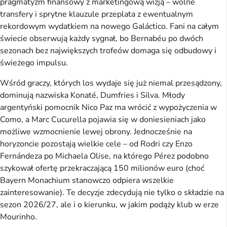
pragmatyzm finansowy z marketingową wizją – wolne
transfery i sprytne klauzule przeplata z ewentualnym
rekordowym wydatkiem na nowego Galáctico. Fani na całym
świecie obserwują każdy sygnał, bo Bernabéu po dwóch
sezonach bez największych trofeów domaga się odbudowy i
świeżego impulsu.
Wśród graczy, których los wydaje się już niemal przesądzony,
dominują nazwiska Konaté, Dumfries i Silva. Młody
argentyński pomocnik Nico Paz ma wrócić z wypożyczenia w
Como, a Marc Cucurella pojawia się w doniesieniach jako
możliwe wzmocnienie lewej obrony. Jednocześnie na
horyzoncie pozostają wielkie cele – od Rodri czy Enzo
Fernándeza po Michaela Olise, na którego Pérez podobno
szykował ofertę przekraczającą 150 milionów euro (choć
Bayern Monachium stanowczo odpiera wszelkie
zainteresowanie). Te decyzje zdecydują nie tylko o składzie na
sezon 2026/27, ale i o kierunku, w jakim podąży klub w erze
Mourinho.