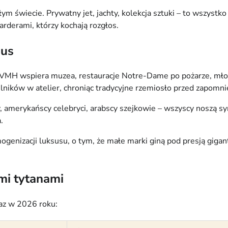
świecie. Prywatny jet, jachty, kolekcja sztuki – to wszystko is
arderami, którzy kochają rozgłos.
sus
. LVMH wspiera muzea, restauracje Notre-Dame po pożarze, młod
eślników w atelier, chroniąc tradycyjne rzemiosło przed zapomn
 amerykańscy celebryci, arabscy szejkowie – wszyscy noszą sy
.
genizacji luksusu, o tym, że małe marki giną pod presją giga
mi tytanami
raz w 2026 roku: