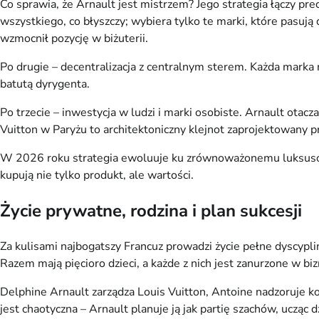
Co sprawia, że Arnault jest mistrzem? Jego strategia łączy pr
wszystkiego, co błyszczy; wybiera tylko te marki, które pasuj
wzmocnił pozycję w biżuterii.
Po drugie – decentralizacja z centralnym sterem. Każda marka 
batutą dyrygenta.
Po trzecie – inwestycja w ludzi i marki osobiste. Arnault otacz
Vuitton w Paryżu to architektoniczny klejnot zaprojektowany p
W 2026 roku strategia ewoluuje ku zrównoważonemu luksusowi: 
kupują nie tylko produkt, ale wartości.
Życie prywatne, rodzina i plan sukcesji
Za kulisami najbogatszy Francuz prowadzi życie pełne dyscyplin
Razem mają pięcioro dzieci, a każde z nich jest zanurzone w b
Delphine Arnault zarządza Louis Vuitton, Antoine nadzoruje ko
jest chaotyczna – Arnault planuje ją jak partię szachów, ucząc