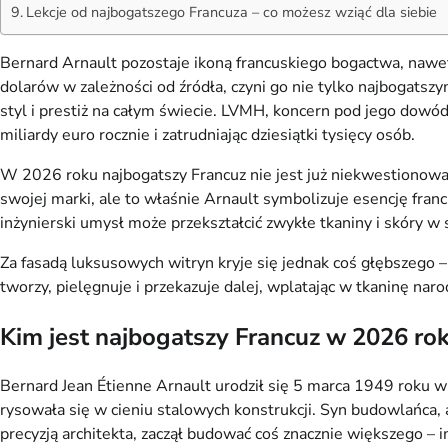
Lekcje od najbogatszego Francuza – co możesz wziąć dla siebie
Bernard Arnault pozostaje ikoną francuskiego bogactwa, nawe
dolarów w zależności od źródła, czyni go nie tylko najbogats
styl i prestiż na całym świecie. LVMH, koncern pod jego dowód
miliardy euro rocznie i zatrudniając dziesiątki tysięcy osób.
W 2026 roku najbogatszy Francuz nie jest już niekwestionow
swojej marki, ale to właśnie Arnault symbolizuje esencję franc
inżynierski umysł może przekształcić zwykłe tkaniny i skóry w
Za fasadą luksusowych witryn kryje się jednak coś głębszego –
tworzy, pielęgnuje i przekazuje dalej, wplatając w tkaninę na
Kim jest najbogatszy Francuz w 2026 ro
Bernard Jean Étienne Arnault urodził się 5 marca 1949 roku w
rysowała się w cieniu stalowych konstrukcji. Syn budowlańca, 
precyzją architekta, zaczął budować coś znacznie większego – i