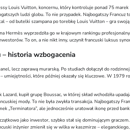
sy Louis Vuitton, koncernu, który kontroluje ponad 75 marek
gatszych ludzi globu. To nie przypadek. Najbogatszy Francuz to
tal – od butelki szampana po torebkę Louis Vuitton – gra swoją 
na Hermès wyprzedziła go w krajowym rankingu profesjonalnyc
storów. To on, a nie nikt inny, uczynił francuski luksus syn
 – historia wzbogacenia
nel, lecz zaprawą murarską. Po studiach dołączył do rodzinnej 
 – umiejętności, które później okazały się kluczowe. W 1979 rok
 Lazard, kupił grupę Boussac, w której skład wchodziła upada
ancuskiej mody. To nie była zwykła transakcja. Najbogatszy Fra
mek „Terminatora”, ale jednocześnie uratował ikonę przed ban
czątkowo jako inwestor, szybko stał się dominującym graczem.
uski inżynier zmienił się w wilka w kaszmirze – eleganckiego,