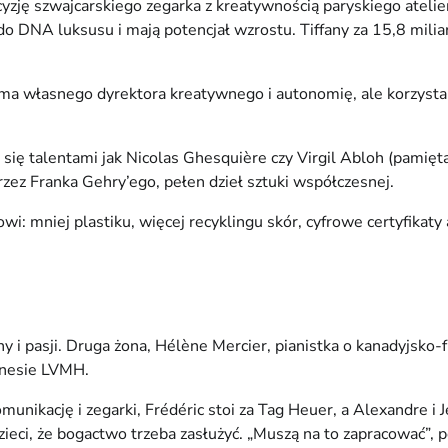
ecyzję szwajcarskiego zegarka z kreatywnością paryskiego ateli
ą do DNA luksusu i mają potencjał wzrostu. Tiffany za 15,8 mil
ma własnego dyrektora kreatywnego i autonomię, ale korzysta z 
a się talentami jak Nicolas Ghesquière czy Virgil Abloh (pamięt
rzez Franka Gehry’ego, pełen dzieł sztuki współczesnej.
mniej plastiku, więcej recyklingu skór, cyfrowe certyfikaty 
y i pasji. Druga żona, Hélène Mercier, pianistka o kanadyjsko-
iznesie LVMH.
munikację i zegarki, Frédéric stoi za Tag Heuer, a Alexandre i
 dzieci, że bogactwo trzeba zasłużyć. „Muszą na to zapracować”