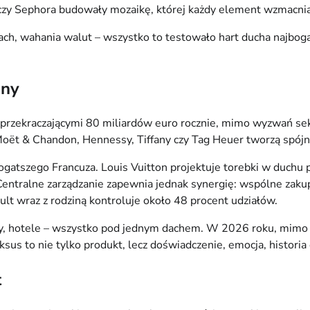
i czy Sephora budowały mozaikę, której każdy element wzmacnia
ach, wahania walut – wszystko to testowało hart ducha najboga
uny
przekraczającymi 80 miliardów euro rocznie, mimo wyzwań sekt
 Moët & Chandon, Hennessy, Tiffany czy Tag Heuer tworzą spójn
gatszego Francuza. Louis Vuitton projektuje torebki w duchu p
tralne zarządzanie zapewnia jednak synergię: wspólne zakup
ult wraz z rodziną kontroluje około 48 procent udziałów.
my, hotele – wszystko pod jednym dachem. W 2026 roku, mimo 
ksus to nie tylko produkt, lecz doświadczenie, emocja, histori
t