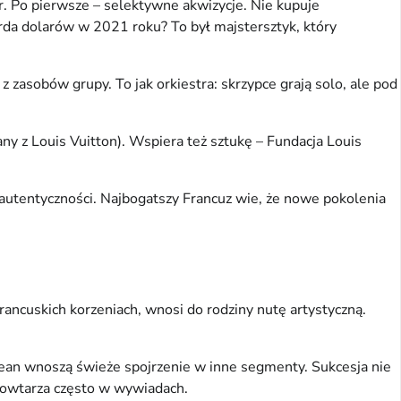
er. Po pierwsze – selektywne akwizycje. Nie kupuje
iarda dolarów w 2021 roku? To był majstersztyk, który
zasobów grupy. To jak orkiestra: skrzypce grają solo, ale pod
any z Louis Vuitton). Wspiera też sztukę – Fundacja Louis
autentyczności. Najbogatszy Francuz wie, że nowe pokolenia
francuskich korzeniach, wnosi do rodziny nutę artystyczną.
 Jean wnoszą świeże spojrzenie w inne segmenty. Sukcesja nie
, powtarza często w wywiadach.