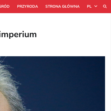
GRÓD
PRZYRODA
STRONA GŁÓWNA
PL
Uk
 imperium
Ru
Pl