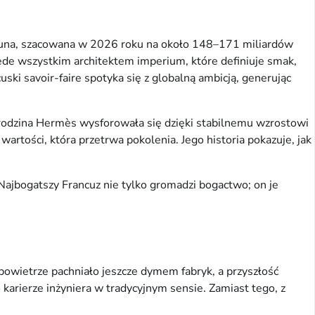
ortuna, szacowana w 2026 roku na około 148–171 miliardów
ede wszystkim architektem imperium, które definiuje smak,
ski savoir-faire spotyka się z globalną ambicją, generując
odzina Hermès wysforowała się dzięki stabilnemu wzrostowi
artości, która przetrwa pokolenia. Jego historia pokazuje, jak
 Najbogatszy Francuz nie tylko gromadzi bogactwo; on je
powietrze pachniało jeszcze dymem fabryk, a przyszłość
karierze inżyniera w tradycyjnym sensie. Zamiast tego, z