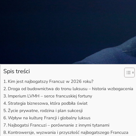
Spis treści
Kim jest najbogatszy Francuz w 2026 roku?
Droga od budownictwa do tronu luksusu – historia wzbogacenia
Imperium LVMH – serce francuskiej fortuny
Strategia biznesowa, która podbiła świat
Życie prywatne, rodzina i plan sukcesji
Wpływ na kulturę Francji i globalny luksus
Najbogatsi Francuzi – porównanie z innymi tytanami
Kontrowersje, wyzwania i przyszłość najbogatszego Francuza