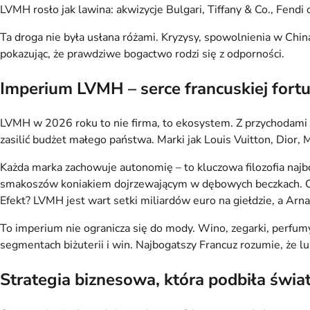
LVMH rosło jak lawina: akwizycje Bulgari, Tiffany & Co., Fend
Ta droga nie była usłana różami. Kryzysy, spowolnienia w Chin
pokazując, że prawdziwe bogactwo rodzi się z odporności.
Imperium LVMH – serce francuskiej fort
LVMH w 2026 roku to nie firma, to ekosystem. Z przychodami 
zasilić budżet małego państwa. Marki jak Louis Vuitton, Dior,
Każda marka zachowuje autonomię – to kluczowa filozofia najbo
smakoszów koniakiem dojrzewającym w dębowych beczkach. Cen
Efekt? LVMH jest wart setki miliardów euro na giełdzie, a Arna
To imperium nie ogranicza się do mody. Wino, zegarki, perfu
segmentach biżuterii i win. Najbogatszy Francuz rozumie, że lu
Strategia biznesowa, która podbiła świa