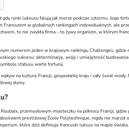
t gdy rynki luksusu falują jak morze podczas sztormu. Jego f
zym Francuzem w globalnych rankingach indywidualnych, ale prz
ztwem, to nie zwykła firma – to żywy organizm, w którym francu
anym numerem jeden w krajowym rankingu Challenges, gdzie r
uskiego sukcesu: determinację, wizję i umiejętność budowania w
 symbole statusu warte fortuny.
 wpływ na kulturę Francji, gospodarkę kraju i cały świat mody.
rodowej dumy.
ku?
 Roubaix, przemysłowym miasteczku na północy Francji, gdzie 
absolwent prestiżowej École Polytechnique, nigdy nie marzył o 
mperium, które dziś definiuje francuski luksus na mapie świata.