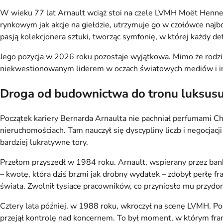
W wieku 77 lat Arnault wciąż stoi na czele LVMH Moët Hennes
rynkowym jak akcje na giełdzie, utrzymuje go w czołówce najbo
pasją kolekcjonera sztuki, tworząc symfonię, w której każdy de
Jego pozycja w 2026 roku pozostaje wyjątkowa. Mimo że rodzi
niekwestionowanym liderem w oczach światowych mediów i inwe
Droga od budownictwa do tronu luksusu
Początek kariery Bernarda Arnaulta nie pachniał perfumami Cha
nieruchomościach. Tam nauczył się dyscypliny liczb i negocjacji
bardziej lukratywne tory.
Przełom przyszedł w 1984 roku. Arnault, wspierany przez bank
– kwotę, która dziś brzmi jak drobny wydatek – zdobył perłę fr
świata. Zwolnił tysiące pracowników, co przyniosło mu przydo
Cztery lata później, w 1988 roku, wkroczył na scenę LVMH. Po
przejął kontrolę nad koncernem. To był moment, w którym franc