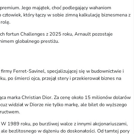
 premium. Jego majątek, choć podlegający wahaniom
 człowiek, który łączy w sobie zimną kalkulację biznesmena z
rolę.
h fortun Challenges z 2025 roku, Arnault pozostaje
onimem globalnego prestiżu.
firmy Ferret-Savinel, specjalizującej się w budownictwie i
u, po śmierci ojca, przejął stery i przekierował biznes na
jąca marka Christian Dior. Za cenę około 15 milionów dolarów
ncuz widział w Diorze nie tylko markę, ale bilet do wyższego
kructwem.
 W 1989 roku, po burzliwej walce z innymi akcjonariuszami,
 ale bezlitosnego w dążeniu do doskonałości. Od tamtej pory