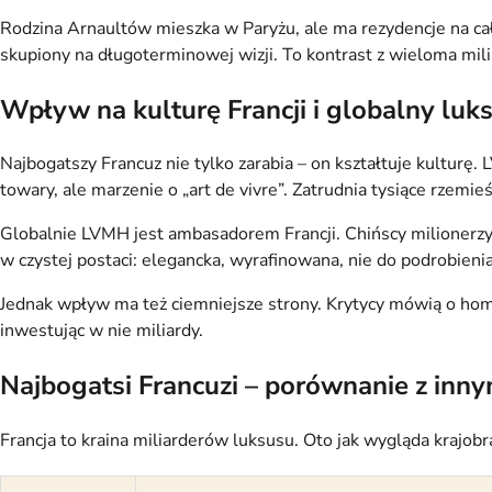
Rodzina Arnaultów mieszka w Paryżu, ale ma rezydencje na całym 
skupiony na długoterminowej wizji. To kontrast z wieloma mili
Wpływ na kulturę Francji i globalny luk
Najbogatszy Francuz nie tylko zarabia – on kształtuje kulturę
towary, ale marzenie o „art de vivre”. Zatrudnia tysiące rzemi
Globalnie LVMH jest ambasadorem Francji. Chińscy milionerzy,
w czystej postaci: elegancka, wyrafinowana, nie do podrobienia
Jednak wpływ ma też ciemniejsze strony. Krytycy mówią o homo
inwestując w nie miliardy.
Najbogatsi Francuzi – porównanie z inny
Francja to kraina miliarderów luksusu. Oto jak wygląda krajob