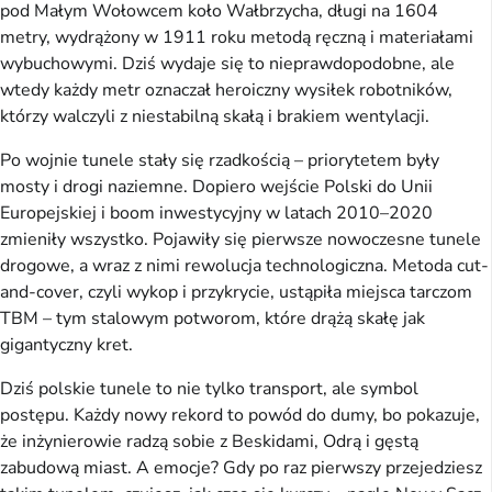
pod Małym Wołowcem koło Wałbrzycha, długi na 1604
metry, wydrążony w 1911 roku metodą ręczną i materiałami
wybuchowymi. Dziś wydaje się to nieprawdopodobne, ale
wtedy każdy metr oznaczał heroiczny wysiłek robotników,
którzy walczyli z niestabilną skałą i brakiem wentylacji.
Po wojnie tunele stały się rzadkością – priorytetem były
mosty i drogi naziemne. Dopiero wejście Polski do Unii
Europejskiej i boom inwestycyjny w latach 2010–2020
zmieniły wszystko. Pojawiły się pierwsze nowoczesne tunele
drogowe, a wraz z nimi rewolucja technologiczna. Metoda cut-
and-cover, czyli wykop i przykrycie, ustąpiła miejsca tarczom
TBM – tym stalowym potworom, które drążą skałę jak
gigantyczny kret.
Dziś polskie tunele to nie tylko transport, ale symbol
postępu. Każdy nowy rekord to powód do dumy, bo pokazuje,
że inżynierowie radzą sobie z Beskidami, Odrą i gęstą
zabudową miast. A emocje? Gdy po raz pierwszy przejedziesz