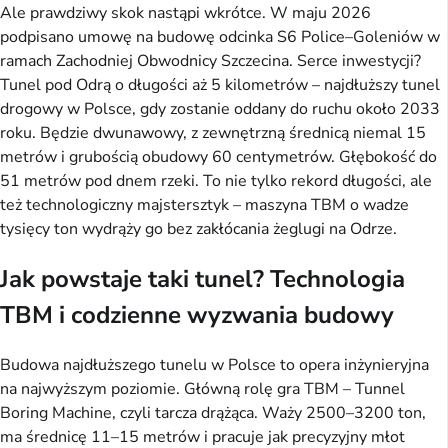
Ale prawdziwy skok nastąpi wkrótce. W maju 2026
podpisano umowę na budowę odcinka S6 Police–Goleniów w
ramach Zachodniej Obwodnicy Szczecina. Serce inwestycji?
Tunel pod Odrą o długości aż 5 kilometrów – najdłuższy tunel
drogowy w Polsce, gdy zostanie oddany do ruchu około 2033
roku. Będzie dwunawowy, z zewnętrzną średnicą niemal 15
metrów i grubością obudowy 60 centymetrów. Głębokość do
51 metrów pod dnem rzeki. To nie tylko rekord długości, ale
też technologiczny majstersztyk – maszyna TBM o wadze
tysięcy ton wydrąży go bez zakłócania żeglugi na Odrze.
Jak powstaje taki tunel? Technologia
TBM i codzienne wyzwania budowy
Budowa najdłuższego tunelu w Polsce to opera inżynieryjna
na najwyższym poziomie. Główną rolę gra TBM – Tunnel
Boring Machine, czyli tarcza drążąca. Waży 2500–3200 ton,
ma średnicę 11–15 metrów i pracuje jak precyzyjny młot