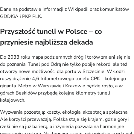
Dane na podstawie informacji z Wikipedii oraz komunikatów
GDDKiA i PKP PLK.
Przyszłość tuneli w Polsce – co
przyniesie najbliższa dekada
Do 2033 roku mapa podziemnych dróg i torów zmieni się nie
do poznania. Tunel pod Odrą nie tylko pobije rekord, ale też
otworzy nowe możliwości dla portu w Szczecinie. W Łodzi
ruszy drążenie 4,6-kilometrowego tunelu CPK – kolejnego
giganta. Metro w Warszawie i Krakowie będzie rosło, a w
górach Beskidów przybędą kolejne kilometry tuneli
kolejowych.
Wyzwania pozostają: koszty, ekologia, akceptacja społeczna.
Ale korzyści przeważają. Polska staje się krajem, gdzie góry i
rzeki nie są już barierą, a inżynieria pozwala na harmonijne
połączenie z naturą. Następnym razem, gdy wjedziesz w tunel,