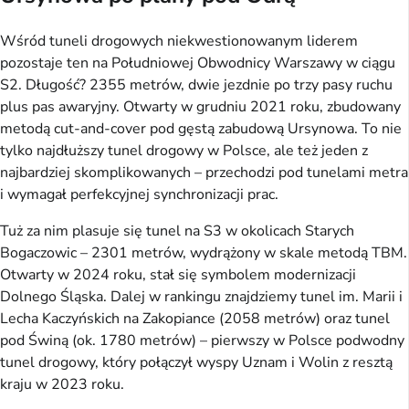
Wśród tuneli drogowych niekwestionowanym liderem
pozostaje ten na Południowej Obwodnicy Warszawy w ciągu
S2. Długość? 2355 metrów, dwie jezdnie po trzy pasy ruchu
plus pas awaryjny. Otwarty w grudniu 2021 roku, zbudowany
metodą cut-and-cover pod gęstą zabudową Ursynowa. To nie
tylko najdłuższy tunel drogowy w Polsce, ale też jeden z
najbardziej skomplikowanych – przechodzi pod tunelami metra
i wymagał perfekcyjnej synchronizacji prac.
Tuż za nim plasuje się tunel na S3 w okolicach Starych
Bogaczowic – 2301 metrów, wydrążony w skale metodą TBM.
Otwarty w 2024 roku, stał się symbolem modernizacji
Dolnego Śląska. Dalej w rankingu znajdziemy tunel im. Marii i
Lecha Kaczyńskich na Zakopiance (2058 metrów) oraz tunel
pod Świną (ok. 1780 metrów) – pierwszy w Polsce podwodny
tunel drogowy, który połączył wyspy Uznam i Wolin z resztą
kraju w 2023 roku.