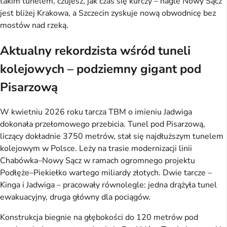
takim tunelem, czujesz, jak czas się kurczy – nagle Nowy Sącz
jest bliżej Krakowa, a Szczecin zyskuje nową obwodnicę bez
mostów nad rzeką.
Aktualny rekordzista wśród tuneli
kolejowych – podziemny gigant pod
Pisarzową
W kwietniu 2026 roku tarcza TBM o imieniu Jadwiga
dokonała przełomowego przebicia. Tunel pod Pisarzową,
liczący dokładnie 3750 metrów, stał się najdłuższym tunelem
kolejowym w Polsce. Leży na trasie modernizacji linii
Chabówka–Nowy Sącz w ramach ogromnego projektu
Podłęże–Piekiełko wartego miliardy złotych. Dwie tarcze –
Kinga i Jadwiga – pracowały równolegle: jedna drążyła tunel
ewakuacyjny, druga główny dla pociągów.
Konstrukcja biegnie na głębokości do 120 metrów pod