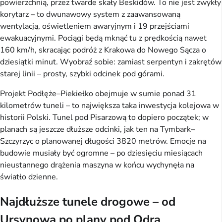
powierzchnią, przez twarde skały Beskidów. To nie jest zwykły
korytarz – to dwunawowy system z zaawansowaną
wentylacją, oświetleniem awaryjnym i 19 przejściami
ewakuacyjnymi. Pociągi będą mknąć tu z prędkością nawet
160 km/h, skracając podróż z Krakowa do Nowego Sącza o
dziesiątki minut. Wyobraź sobie: zamiast serpentyn i zakrętów
starej linii – prosty, szybki odcinek pod górami.
Projekt Podłęże–Piekiełko obejmuje w sumie ponad 31
kilometrów tuneli – to największa taka inwestycja kolejowa w
historii Polski. Tunel pod Pisarzową to dopiero początek; w
planach są jeszcze dłuższe odcinki, jak ten na Tymbark–
Szczyrzyc o planowanej długości 3820 metrów. Emocje na
budowie musiały być ogromne – po dziesięciu miesiącach
nieustannego drążenia maszyna w końcu wychynęła na
światło dzienne.
Najdłuższe tunele drogowe – od
Ursynowa po plany pod Odrą