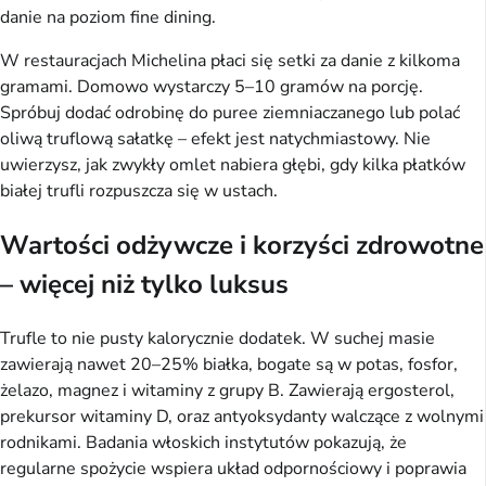
danie na poziom fine dining.
W restauracjach Michelina płaci się setki za danie z kilkoma
gramami. Domowo wystarczy 5–10 gramów na porcję.
Spróbuj dodać odrobinę do puree ziemniaczanego lub polać
oliwą truflową sałatkę – efekt jest natychmiastowy. Nie
uwierzysz, jak zwykły omlet nabiera głębi, gdy kilka płatków
białej trufli rozpuszcza się w ustach.
Wartości odżywcze i korzyści zdrowotne
– więcej niż tylko luksus
Trufle to nie pusty kalorycznie dodatek. W suchej masie
zawierają nawet 20–25% białka, bogate są w potas, fosfor,
żelazo, magnez i witaminy z grupy B. Zawierają ergosterol,
prekursor witaminy D, oraz antyoksydanty walczące z wolnymi
rodnikami. Badania włoskich instytutów pokazują, że
regularne spożycie wspiera układ odpornościowy i poprawia