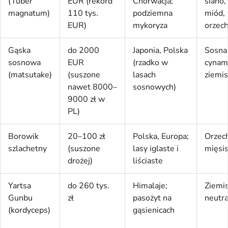
(Tuber
EUR (rekord
Chorwacja;
siano,
magnatum)
110 tys.
podziemna
miód,
EUR)
mykoryza
orzec
Gąska
do 2000
Japonia, Polska
Sosna
sosnowa
EUR
(rzadko w
cynam
(matsutake)
(suszone
lasach
ziemis
nawet 8000–
sosnowych)
9000 zł w
PL)
Borowik
20–100 zł
Polska, Europa;
Orzec
szlachetny
(suszone
lasy iglaste i
mięsis
drożej)
liściaste
Yartsa
do 260 tys.
Himalaje;
Ziemis
Gunbu
zł
pasożyt na
neutra
(kordyceps)
gąsienicach