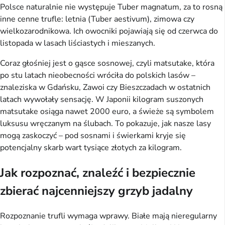
Polsce naturalnie nie występuje Tuber magnatum, za to rosną
inne cenne trufle: letnia (Tuber aestivum), zimowa czy
wielkozarodnikowa. Ich owocniki pojawiają się od czerwca do
listopada w lasach liściastych i mieszanych.
Coraz głośniej jest o gąsce sosnowej, czyli matsutake, która
po stu latach nieobecności wróciła do polskich lasów –
znaleziska w Gdańsku, Zawoi czy Bieszczadach w ostatnich
latach wywołały sensację. W Japonii kilogram suszonych
matsutake osiąga nawet 2000 euro, a świeże są symbolem
luksusu wręczanym na ślubach. To pokazuje, jak nasze lasy
mogą zaskoczyć – pod sosnami i świerkami kryje się
potencjalny skarb wart tysiące złotych za kilogram.
Jak rozpoznać, znaleźć i bezpiecznie
zbierać najcenniejszy grzyb jadalny
Rozpoznanie trufli wymaga wprawy. Białe mają nieregularny