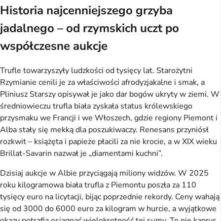
Historia najcenniejszego grzyba
jadalnego – od rzymskich uczt po
współczesne aukcje
Trufle towarzyszyły ludzkości od tysięcy lat. Starożytni
Rzymianie cenili je za właściwości afrodyzjakalne i smak, a
Pliniusz Starszy opisywał je jako dar bogów ukryty w ziemi. W
średniowieczu trufla biała zyskała status królewskiego
przysmaku we Francji i we Włoszech, gdzie regiony Piemont i
Alba stały się mekką dla poszukiwaczy. Renesans przyniósł
rozkwit – książęta i papieże płacili za nie krocie, a w XIX wieku
Brillat-Savarin nazwał je „diamentami kuchni”.
Dzisiaj aukcje w Albie przyciągają miliony widzów. W 2025
roku kilogramowa biała trufla z Piemontu poszła za 110
tysięcy euro na licytacji, bijąc poprzednie rekordy. Ceny wahają
się od 3000 do 6000 euro za kilogram w hurcie, a wyjątkowe
okazy potrafią osiągnąć wielokrotność tej sumy. To nie kaprys