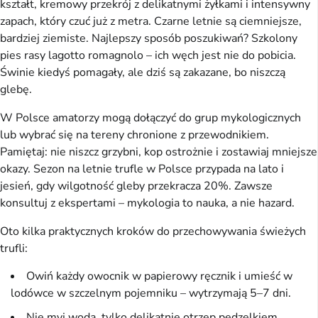
kształt, kremowy przekrój z delikatnymi żyłkami i intensywny
zapach, który czuć już z metra. Czarne letnie są ciemniejsze,
bardziej ziemiste. Najlepszy sposób poszukiwań? Szkolony
pies rasy lagotto romagnolo – ich węch jest nie do pobicia.
Świnie kiedyś pomagały, ale dziś są zakazane, bo niszczą
glebę.
W Polsce amatorzy mogą dołączyć do grup mykologicznych
lub wybrać się na tereny chronione z przewodnikiem.
Pamiętaj: nie niszcz grzybni, kop ostrożnie i zostawiaj mniejsze
okazy. Sezon na letnie trufle w Polsce przypada na lato i
jesień, gdy wilgotność gleby przekracza 20%. Zawsze
konsultuj z ekspertami – mykologia to nauka, a nie hazard.
Oto kilka praktycznych kroków do przechowywania świeżych
trufli:
Owiń każdy owocnik w papierowy ręcznik i umieść w
lodówce w szczelnym pojemniku – wytrzymają 5–7 dni.
Nie myj wodą, tylko delikatnie otrzep pędzelkiem.