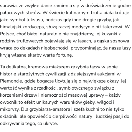
sprawia, że zwykłe danie zamienia się w doświadczenie godne
pałacowych stołów. W świecie kulinarnym trufla biała króluje
jako symbol luksusu, podczas gdy inne drogie grzyby, jak
himalajski kordyceps, służą raczej medycynie niż talerzowi. W
Polsce, choć białej naturalnie nie znajdziemy, jej kuzynki z
rodziny truflowatych pojawiają się w lasach, a gąska sosnowa
wraca po dekadach nieobecności, przypominając, że nasze lasy
kryją własne skarby warte fortunę.
Ta delikatna, kremowa miąższem grzybnia łączy w sobie
historię starożytnych cywilizacji z dzisiejszymi aukcjami w
Piemoncie, gdzie bogacze licytują się o największe okazy. Jej
wartość wynika z rzadkości, symbiotycznego związku z
korzeniami drzew i niemożności masowej uprawy – każdy
owocnik to efekt unikalnych warunków gleby, wilgoci i
mikoryzy. Dla grzybiarza-amatora i szefa kuchni to nie tylko
składnik, ale opowieść o cierpliwości natury i ludzkiej pasji do
odkrywania tego, co ukryte.