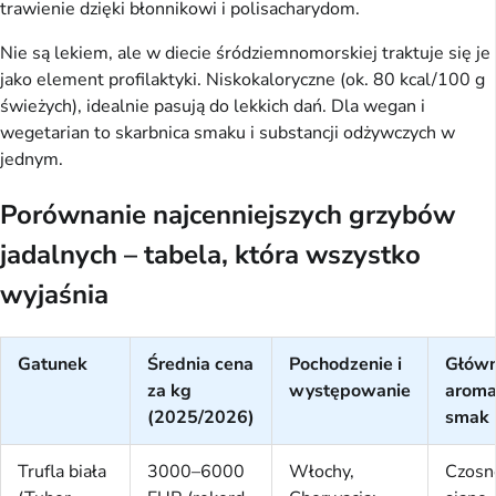
trawienie dzięki błonnikowi i polisacharydom.
Nie są lekiem, ale w diecie śródziemnomorskiej traktuje się je
jako element profilaktyki. Niskokaloryczne (ok. 80 kcal/100 g
świeżych), idealnie pasują do lekkich dań. Dla wegan i
wegetarian to skarbnica smaku i substancji odżywczych w
jednym.
Porównanie najcenniejszych grzybów
jadalnych – tabela, która wszystko
wyjaśnia
Gatunek
Średnia cena
Pochodzenie i
Głów
za kg
występowanie
aromat
(2025/2026)
smak
Trufla biała
3000–6000
Włochy,
Czosn