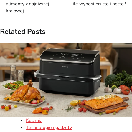
wpisu
alimenty z najniższej
ile wynosi brutto i netto?
krajowej
Related Posts
Kuchnia
Technologie i gadżety