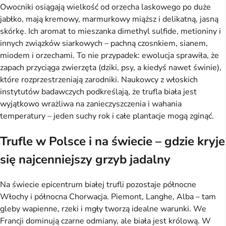
Owocniki osiągają wielkość od orzecha laskowego po duże
jabłko, mają kremowy, marmurkowy miąższ i delikatną, jasną
skórkę. Ich aromat to mieszanka dimethyl sulfide, metioniny i
innych związków siarkowych – pachną czosnkiem, sianem,
miodem i orzechami. To nie przypadek: ewolucja sprawiła, że
zapach przyciąga zwierzęta (dziki, psy, a kiedyś nawet świnie),
które rozprzestrzeniają zarodniki. Naukowcy z włoskich
instytutów badawczych podkreślają, że trufla biała jest
wyjątkowo wrażliwa na zanieczyszczenia i wahania
temperatury – jeden suchy rok i całe plantacje mogą zginąć.
Trufle w Polsce i na świecie – gdzie kryje
się najcenniejszy grzyb jadalny
Na świecie epicentrum białej trufli pozostaje północne
Włochy i północna Chorwacja. Piemont, Langhe, Alba – tam
gleby wapienne, rzeki i mgły tworzą idealne warunki. We
Francji dominują czarne odmiany, ale biała jest królową. W