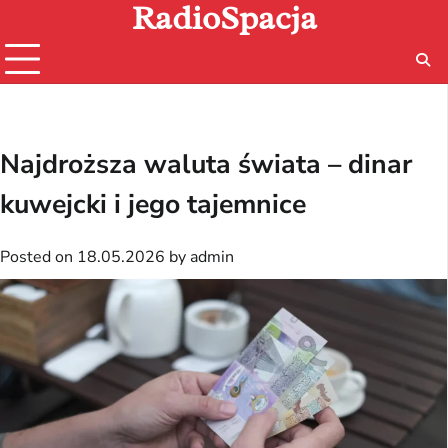
RadioSpacja
Skip
to
content
Najdroższa waluta świata – dinar
kuwejcki i jego tajemnice
Posted on
18.05.2026
by
admin