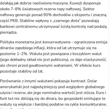
działają jak dobrze naoliwiona maszyna. Kuwejt dysponuje
około 7–8% światowych rezerw ropy naftowej. Sektor
naftowy generuje ponad 90% dochodów z eksportu i znaczną
część PKB. Stabilne wpływy z „czarnego złota” pozwalają
bankowi centralnemu utrzymywać ścisłą kontrolę nad podażą
pieniądza.
Polityka monetarna jest konserwatywna – ograniczona emisja
dinarów zapobiega inflacji, która od lat utrzymuje się na
poziomie 1–2%. Waluta jest powiązana z koszykiem walut
(jego dokładny skład nie jest publiczny), co daje elastyczność,
ale chroni przed gwałtownymi wahaniami. W efekcie kurs
pozostaje stabilny od lat.
Porównanie z innymi walutami pokazuje kontrast. Dolar
amerykański jest najpotężniejszy pod względem globalnego
użycia i rezerw, ale jego nominalna wartość jest niższa. Euro i
funt też nie zbliżają się do dinara, bo gospodarki emitujące te
waluty są większe i bardziej podatne na cykle koniunkturalne.