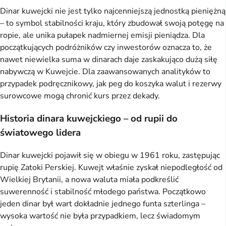
Dinar kuwejcki nie jest tylko najcenniejszą jednostką pieniężną
– to symbol stabilności kraju, który zbudował swoją potęgę na
ropie, ale unika pułapek nadmiernej emisji pieniądza. Dla
początkujących podróżników czy inwestorów oznacza to, że
nawet niewielka suma w dinarach daje zaskakująco dużą siłę
nabywczą w Kuwejcie. Dla zaawansowanych analityków to
przypadek podręcznikowy, jak peg do koszyka walut i rezerwy
surowcowe mogą chronić kurs przez dekady.
Historia dinara kuwejckiego – od rupii do
światowego lidera
Dinar kuwejcki pojawił się w obiegu w 1961 roku, zastępując
rupię Zatoki Perskiej. Kuwejt właśnie zyskał niepodległość od
Wielkiej Brytanii, a nowa waluta miała podkreślić
suwerenność i stabilność młodego państwa. Początkowo
jeden dinar był wart dokładnie jednego funta szterlinga –
wysoka wartość nie była przypadkiem, lecz świadomym