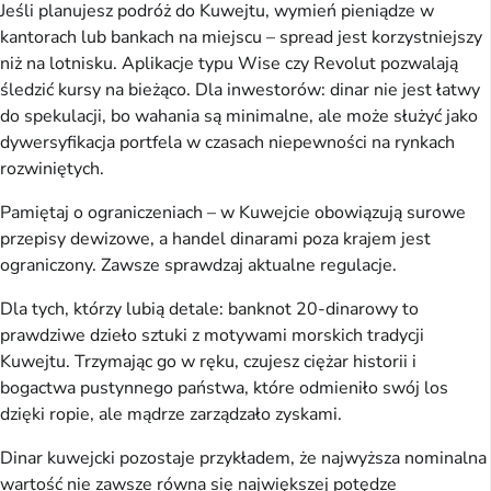
Jeśli planujesz podróż do Kuwejtu, wymień pieniądze w
kantorach lub bankach na miejscu – spread jest korzystniejszy
niż na lotnisku. Aplikacje typu Wise czy Revolut pozwalają
śledzić kursy na bieżąco. Dla inwestorów: dinar nie jest łatwy
do spekulacji, bo wahania są minimalne, ale może służyć jako
dywersyfikacja portfela w czasach niepewności na rynkach
rozwiniętych.
Pamiętaj o ograniczeniach – w Kuwejcie obowiązują surowe
przepisy dewizowe, a handel dinarami poza krajem jest
ograniczony. Zawsze sprawdzaj aktualne regulacje.
Dla tych, którzy lubią detale: banknot 20-dinarowy to
prawdziwe dzieło sztuki z motywami morskich tradycji
Kuwejtu. Trzymając go w ręku, czujesz ciężar historii i
bogactwa pustynnego państwa, które odmieniło swój los
dzięki ropie, ale mądrze zarządzało zyskami.
Dinar kuwejcki pozostaje przykładem, że najwyższa nominalna
wartość nie zawsze równa się największej potędze