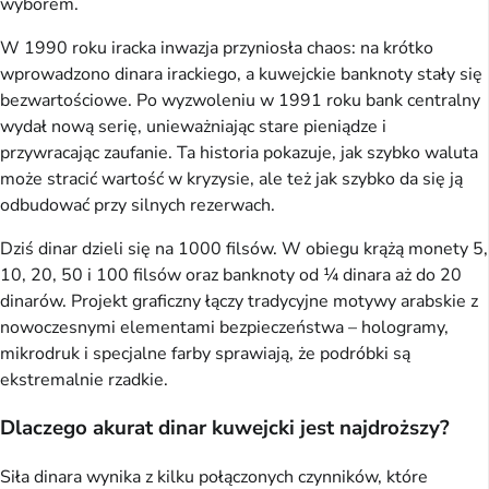
wyborem.
W 1990 roku iracka inwazja przyniosła chaos: na krótko
wprowadzono dinara irackiego, a kuwejckie banknoty stały się
bezwartościowe. Po wyzwoleniu w 1991 roku bank centralny
wydał nową serię, unieważniając stare pieniądze i
przywracając zaufanie. Ta historia pokazuje, jak szybko waluta
może stracić wartość w kryzysie, ale też jak szybko da się ją
odbudować przy silnych rezerwach.
Dziś dinar dzieli się na 1000 filsów. W obiegu krążą monety 5,
10, 20, 50 i 100 filsów oraz banknoty od ¼ dinara aż do 20
dinarów. Projekt graficzny łączy tradycyjne motywy arabskie z
nowoczesnymi elementami bezpieczeństwa – hologramy,
mikrodruk i specjalne farby sprawiają, że podróbki są
ekstremalnie rzadkie.
Dlaczego akurat dinar kuwejcki jest najdroższy?
Siła dinara wynika z kilku połączonych czynników, które