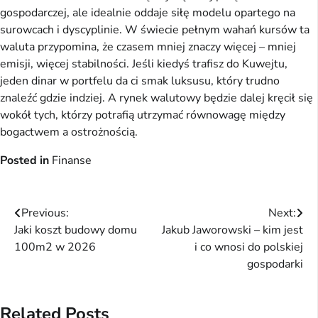
gospodarczej, ale idealnie oddaje siłę modelu opartego na
surowcach i dyscyplinie. W świecie pełnym wahań kursów ta
waluta przypomina, że czasem mniej znaczy więcej – mniej
emisji, więcej stabilności. Jeśli kiedyś trafisz do Kuwejtu,
jeden dinar w portfelu da ci smak luksusu, który trudno
znaleźć gdzie indziej. A rynek walutowy będzie dalej kręcił się
wokół tych, którzy potrafią utrzymać równowagę między
bogactwem a ostrożnością.
Posted in
Finanse
Nawigacja
Previous:
Next:
Jaki koszt budowy domu
Jakub Jaworowski – kim jest
wpisu
100m2 w 2026
i co wnosi do polskiej
gospodarki
Related Posts