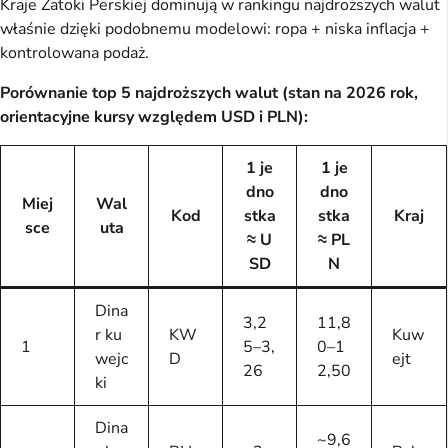
Kraje Zatoki Perskiej dominują w rankingu najdroższych walut
właśnie dzięki podobnemu modelowi: ropa + niska inflacja +
kontrolowana podaż.
Porównanie top 5 najdroższych walut (stan na 2026 rok,
orientacyjne kursy względem USD i PLN):
1 je
1 je
dno
dno
Miej
Wal
Kod
stka
stka
Kraj
sce
uta
≈ U
≈ PL
SD
N
Dina
3,2
11,8
r ku
KW
Kuw
1
5–3,
0–1
wejc
D
ejt
26
2,50
ki
Dina
~9,6