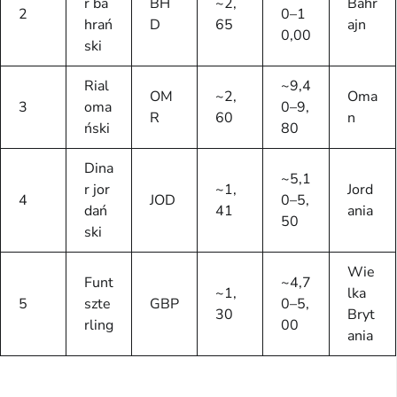
r ba
BH
~2,
Bahr
2
0–1
hrań
D
65
ajn
0,00
ski
Rial
~9,4
OM
~2,
Oma
3
oma
0–9,
R
60
n
ński
80
Dina
~5,1
r jor
~1,
Jord
4
JOD
0–5,
dań
41
ania
50
ski
Wie
Funt
~4,7
~1,
lka
5
szte
GBP
0–5,
30
Bryt
rling
00
ania