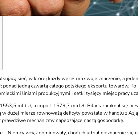
ującą sieć, w której każdy węzeł ma swoje znaczenie, a jeden 
 ponad jedną czwartą całego polskiego eksportu towarów. To ni
mieckimi liniami produkcyjnymi i setki tysięcy miejsc pracy uzal
53,5 mld zł, a import 1579,7 mld zł. Bilans zamknął się niew
 w dużej mierze równoważą deficyty powstałe w handlu z Azją.
też prawdziwe mechanizmy napędzające naszą gospodarkę.
– Niemcy wciąż dominowały, choć ich udział nieznacznie się ob