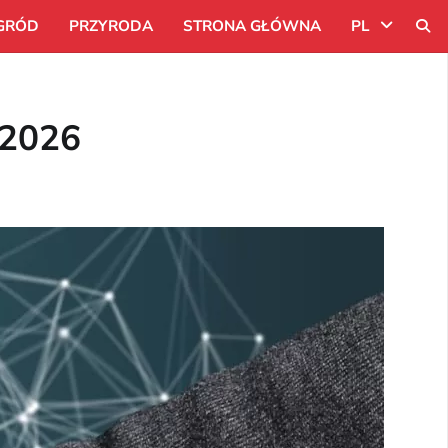
GRÓD
PRZYRODA
STRONA GŁÓWNA
PL
Uk
 2026
Ru
Pl