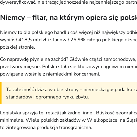
dywersyfikować, nie tracąc jednocześnie najcenniejszego partn
Niemcy – filar, na którym opiera się pols
Niemcy to dla polskiego handlu coś więcej niż największy odb
wyniósł 418,5 mld zł i stanowił 26,9% całego polskiego eksp
polskiej stronie.
Co naprawdę płynie na zachód? Głównie części samochodowe, m
przetwory mięsne. Polska stała się kluczowym ogniwem niemie
powiązane właśnie z niemieckimi koncernami.
Ta zależność działa w obie strony – niemiecka gospodarka zwa
standardów i ogromnego rynku zbytu.
Logistyka sprzyja tej relacji jak żadnej innej. Bliskość geograf
minimalne. Wiele polskich zakładów w Wielkopolsce, na Śląsk
to zintegrowana produkcja transgraniczna.