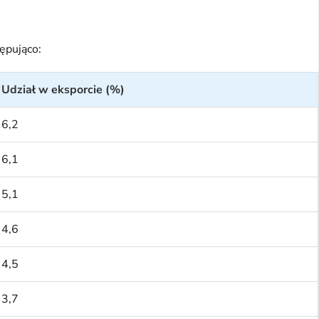
ępująco:
Udział w eksporcie (%)
6,2
6,1
5,1
4,6
4,5
3,7