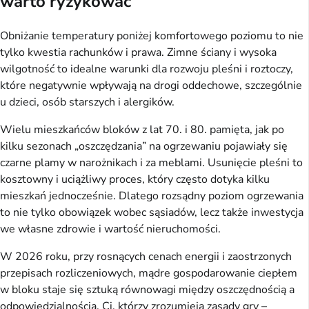
warto ryzykować
Obniżanie temperatury poniżej komfortowego poziomu to nie
tylko kwestia rachunków i prawa. Zimne ściany i wysoka
wilgotność to idealne warunki dla rozwoju pleśni i roztoczy,
które negatywnie wpływają na drogi oddechowe, szczególnie
u dzieci, osób starszych i alergików.
Wielu mieszkańców bloków z lat 70. i 80. pamięta, jak po
kilku sezonach „oszczędzania” na ogrzewaniu pojawiały się
czarne plamy w narożnikach i za meblami. Usunięcie pleśni to
kosztowny i uciążliwy proces, który często dotyka kilku
mieszkań jednocześnie. Dlatego rozsądny poziom ogrzewania
to nie tylko obowiązek wobec sąsiadów, lecz także inwestycja
we własne zdrowie i wartość nieruchomości.
W 2026 roku, przy rosnących cenach energii i zaostrzonych
przepisach rozliczeniowych, mądre gospodarowanie ciepłem
w bloku staje się sztuką równowagi między oszczędnością a
odpowiedzialnością. Ci, którzy zrozumieją zasady gry –