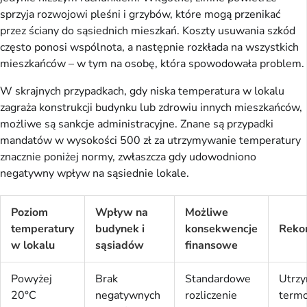
sprzyja rozwojowi pleśni i grzybów, które mogą przenikać
przez ściany do sąsiednich mieszkań. Koszty usuwania szkód
często ponosi wspólnota, a następnie rozkłada na wszystkich
mieszkańców – w tym na osobę, która spowodowała problem.
W skrajnych przypadkach, gdy niska temperatura w lokalu
zagraża konstrukcji budynku lub zdrowiu innych mieszkańców,
możliwe są sankcje administracyjne. Znane są przypadki
mandatów w wysokości 500 zł za utrzymywanie temperatury
znacznie poniżej normy, zwłaszcza gdy udowodniono
negatywny wpływ na sąsiednie lokale.
Poziom
Wpływ na
Możliwe
temperatury
budynek i
konsekwencje
Reko
w lokalu
sąsiadów
finansowe
Powyżej
Brak
Standardowe
Utrz
20°C
negatywnych
rozliczenie
termo