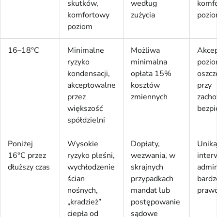
skutków,
według
komf
komfortowy
zużycia
pozio
poziom
16–18°C
Minimalne
Możliwa
Akce
ryzyko
minimalna
pozi
kondensacji,
opłata 15%
oszcz
akceptowalne
kosztów
przy
przez
zmiennych
zach
większość
bezpi
spółdzielni
Poniżej
Wysokie
Dopłaty,
Unika
16°C przez
ryzyko pleśni,
wezwania, w
inter
dłuższy czas
wychłodzenie
skrajnych
admin
ścian
przypadkach
bardz
nośnych,
mandat lub
praw
„kradzież”
postępowanie
ciepła od
sądowe