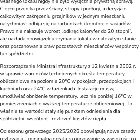
własnego lokalu nigdy nie było wyłącznie prywatną sprawą.
Ciepło przenika przez ściany, stropy i podłogi, a decyzja o
całkowitym zakręceniu grzejników w jednym mieszkaniu
natychmiast odbija się na rachunkach i komforcie sąsiadów.
Prawo nie nakazuje wprost „odkręć kaloryfer do 20 stopni”,
ale nakłada obowiązek utrzymania lokalu w należytym stanie
oraz poszanowania praw pozostałych mieszkańców wspólnoty
lub spółdzielni.
Rozporządzenie Ministra Infrastruktury z 12 kwietnia 2002 r.
w sprawie warunków technicznych określa temperatury
obliczeniowe na poziomie 20°C w pokojach, przedpokojach i
kuchniach oraz 24°C w łazienkach. Instalacje muszą
umożliwiać obniżenie temperatury, lecz nie poniżej 16°C w
pomieszczeniach o wyższej temperaturze obliczeniowej. To
właśnie te wartości stały się punktem odniesienia dla
spółdzielni, wspólnot i rozliczeń kosztów ciepła.
Od sezonu grzewczego 2025/2026 obowiązują nowe zasady
rozliczania – minimalna opłata za ogrzewanie w wysokości co