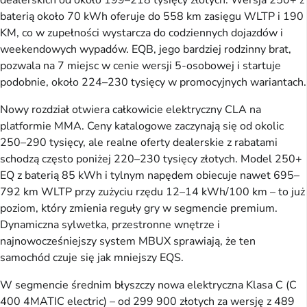
dealerskich od około 199–218 tysięcy złotych. Wersja 250+ z
baterią około 70 kWh oferuje do 558 km zasięgu WLTP i 190
KM, co w zupełności wystarcza do codziennych dojazdów i
weekendowych wypadów. EQB, jego bardziej rodzinny brat,
pozwala na 7 miejsc w cenie wersji 5-osobowej i startuje
podobnie, około 224–230 tysięcy w promocyjnych wariantach.
Nowy rozdział otwiera całkowicie elektryczny CLA na
platformie MMA. Ceny katalogowe zaczynają się od okolic
250–290 tysięcy, ale realne oferty dealerskie z rabatami
schodzą często poniżej 220–230 tysięcy złotych. Model 250+
EQ z baterią 85 kWh i tylnym napędem obiecuje nawet 695–
792 km WLTP przy zużyciu rzędu 12–14 kWh/100 km – to już
poziom, który zmienia reguły gry w segmencie premium.
Dynamiczna sylwetka, przestronne wnętrze i
najnowocześniejszy system MBUX sprawiają, że ten
samochód czuje się jak mniejszy EQS.
W segmencie średnim błyszczy nowa elektryczna Klasa C (C
400 4MATIC electric) – od 299 900 złotych za wersję z 489