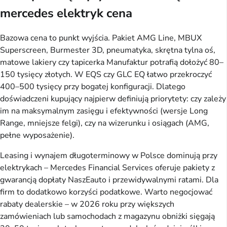
mercedes elektryk cena
Bazowa cena to punkt wyjścia. Pakiet AMG Line, MBUX
Superscreen, Burmester 3D, pneumatyka, skrętna tylna oś,
matowe lakiery czy tapicerka Manufaktur potrafią dołożyć 80–
150 tysięcy złotych. W EQS czy GLC EQ łatwo przekroczyć
400–500 tysięcy przy bogatej konfiguracji. Dlatego
doświadczeni kupujący najpierw definiują priorytety: czy zależy
im na maksymalnym zasięgu i efektywności (wersje Long
Range, mniejsze felgi), czy na wizerunku i osiągach (AMG,
pełne wyposażenie).
Leasing i wynajem długoterminowy w Polsce dominują przy
elektrykach – Mercedes Financial Services oferuje pakiety z
gwarancją dopłaty NaszEauto i przewidywalnymi ratami. Dla
firm to dodatkowo korzyści podatkowe. Warto negocjować
rabaty dealerskie – w 2026 roku przy większych
zamówieniach lub samochodach z magazynu obniżki sięgają