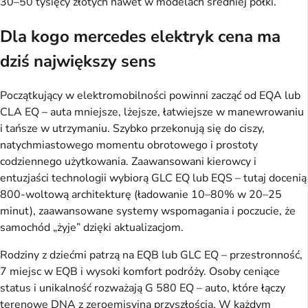
30–50 tysięcy złotych nawet w modelach średniej półki.
Dla kogo mercedes elektryk cena ma
dziś największy sens
Początkujący w elektromobilności powinni zacząć od EQA lub
CLA EQ – auta mniejsze, lżejsze, łatwiejsze w manewrowaniu
i tańsze w utrzymaniu. Szybko przekonują się do ciszy,
natychmiastowego momentu obrotowego i prostoty
codziennego użytkowania. Zaawansowani kierowcy i
entuzjaści technologii wybiorą GLC EQ lub EQS – tutaj docenią
800-woltową architekturę (ładowanie 10–80% w 20–25
minut), zaawansowane systemy wspomagania i poczucie, że
samochód „żyje” dzięki aktualizacjom.
Rodziny z dziećmi patrzą na EQB lub GLC EQ – przestronność,
7 miejsc w EQB i wysoki komfort podróży. Osoby ceniące
status i unikalność rozważają G 580 EQ – auto, które łączy
terenowe DNA z zeroemisyjną przyszłością. W każdym