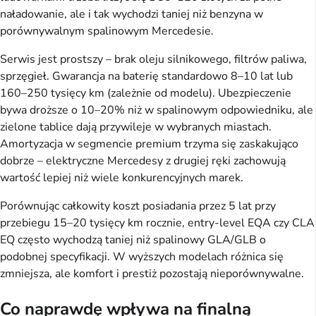
naładowanie, ale i tak wychodzi taniej niż benzyna w
porównywalnym spalinowym Mercedesie.
Serwis jest prostszy – brak oleju silnikowego, filtrów paliwa,
sprzęgieł. Gwarancja na baterię standardowo 8–10 lat lub
160–250 tysięcy km (zależnie od modelu). Ubezpieczenie
bywa droższe o 10–20% niż w spalinowym odpowiedniku, ale
zielone tablice dają przywileje w wybranych miastach.
Amortyzacja w segmencie premium trzyma się zaskakująco
dobrze – elektryczne Mercedesy z drugiej ręki zachowują
wartość lepiej niż wiele konkurencyjnych marek.
Porównując całkowity koszt posiadania przez 5 lat przy
przebiegu 15–20 tysięcy km rocznie, entry-level EQA czy CLA
EQ często wychodzą taniej niż spalinowy GLA/GLB o
podobnej specyfikacji. W wyższych modelach różnica się
zmniejsza, ale komfort i prestiż pozostają nieporównywalne.
Co naprawdę wpływa na finalną