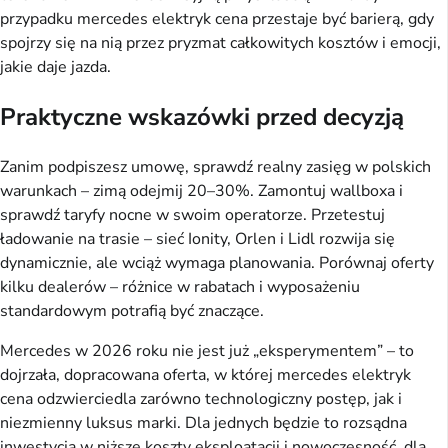
przypadku mercedes elektryk cena przestaje być barierą, gdy
spojrzy się na nią przez pryzmat całkowitych kosztów i emocji,
jakie daje jazda.
Praktyczne wskazówki przed decyzją
Zanim podpiszesz umowę, sprawdź realny zasięg w polskich
warunkach – zimą odejmij 20–30%. Zamontuj wallboxa i
sprawdź taryfy nocne w swoim operatorze. Przetestuj
ładowanie na trasie – sieć Ionity, Orlen i Lidl rozwija się
dynamicznie, ale wciąż wymaga planowania. Porównaj oferty
kilku dealerów – różnice w rabatach i wyposażeniu
standardowym potrafią być znaczące.
Mercedes w 2026 roku nie jest już „eksperymentem” – to
dojrzała, dopracowana oferta, w której mercedes elektryk
cena odzwierciedla zarówno technologiczny postęp, jak i
niezmienny luksus marki. Dla jednych będzie to rozsądna
inwestycja w niższe koszty eksploatacji i nowoczesność, dla