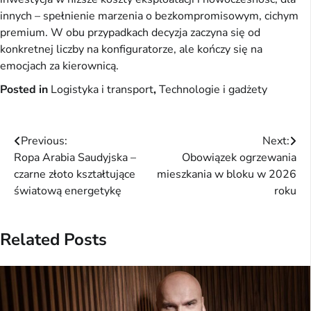
innych – spełnienie marzenia o bezkompromisowym, cichym
premium. W obu przypadkach decyzja zaczyna się od
konkretnej liczby na konfiguratorze, ale kończy się na
emocjach za kierownicą.
Posted in
Logistyka i transport
,
Technologie i gadżety
Nawigacja
Previous:
Next:
Ropa Arabia Saudyjska –
Obowiązek ogrzewania
wpisu
czarne złoto kształtujące
mieszkania w bloku w 2026
światową energetykę
roku
Related Posts