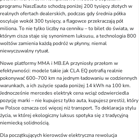
programu NaszEauto schodzą poniżej 200 tysięcy złotych w
realnych ofertach dealerskich, podczas gdy średnia półka
oscyluje wokół 300 tysięcy, a flagowce przekraczają pół
miliona. To nie tylko liczby na cenniku – to bilet do świata, w
którym cisza staje się synonimem luksusu, a technologia 800
woltów zamienia każdą podróż w płynny, niemal
niewyczuwalny rytuał.
Nowe platformy MMA i MB.EA przyniosły przełom w
efektywności: modele takie jak CLA EQ potrafią realnie
pokonywać 600–700 km na jednym ładowaniu w codziennych
warunkach, a ich zużycie spada poniżej 14 kWh na 100 km.
Jednocześnie mercedes elektryk cena wciąż odzwierciedla
pozycję marki – nie kupujesz tylko auta, kupujesz prestiż, który
w Polsce oznacza coś więcej niż transport. To deklaracja stylu
życia, w której ekologiczny luksus spotyka się z tradycyjną
niemiecką solidnością.
Dla początkujących kierowców elektryczna rewolucja