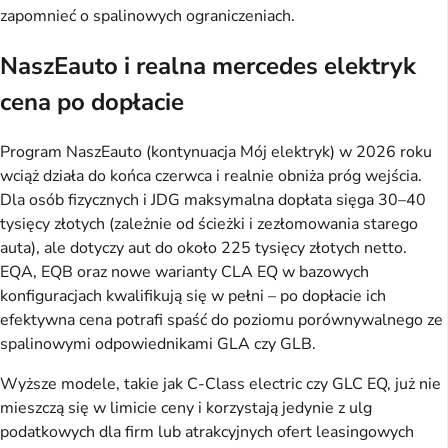
zapomnieć o spalinowych ograniczeniach.
NaszEauto i realna mercedes elektryk
cena po dopłacie
Program NaszEauto (kontynuacja Mój elektryk) w 2026 roku
wciąż działa do końca czerwca i realnie obniża próg wejścia.
Dla osób fizycznych i JDG maksymalna dopłata sięga 30–40
tysięcy złotych (zależnie od ścieżki i zezłomowania starego
auta), ale dotyczy aut do około 225 tysięcy złotych netto.
EQA, EQB oraz nowe warianty CLA EQ w bazowych
konfiguracjach kwalifikują się w pełni – po dopłacie ich
efektywna cena potrafi spaść do poziomu porównywalnego ze
spalinowymi odpowiednikami GLA czy GLB.
Wyższe modele, takie jak C-Class electric czy GLC EQ, już nie
mieszczą się w limicie ceny i korzystają jedynie z ulg
podatkowych dla firm lub atrakcyjnych ofert leasingowych