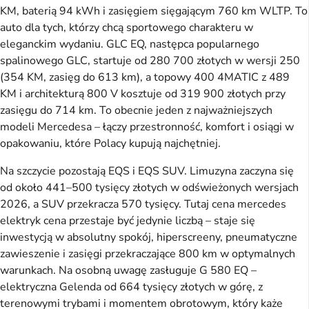
KM, baterią 94 kWh i zasięgiem sięgającym 760 km WLTP. To
auto dla tych, którzy chcą sportowego charakteru w
eleganckim wydaniu. GLC EQ, następca popularnego
spalinowego GLC, startuje od 280 700 złotych w wersji 250
(354 KM, zasięg do 613 km), a topowy 400 4MATIC z 489
KM i architekturą 800 V kosztuje od 319 900 złotych przy
zasięgu do 714 km. To obecnie jeden z najważniejszych
modeli Mercedesa – łączy przestronność, komfort i osiągi w
opakowaniu, które Polacy kupują najchętniej.
Na szczycie pozostają EQS i EQS SUV. Limuzyna zaczyna się
od około 441–500 tysięcy złotych w odświeżonych wersjach
2026, a SUV przekracza 570 tysięcy. Tutaj cena mercedes
elektryk cena przestaje być jedynie liczbą – staje się
inwestycją w absolutny spokój, hiperscreeny, pneumatyczne
zawieszenie i zasięgi przekraczające 800 km w optymalnych
warunkach. Na osobną uwagę zasługuje G 580 EQ –
elektryczna Gelenda od 664 tysięcy złotych w górę, z
terenowymi trybami i momentem obrotowym, który każe